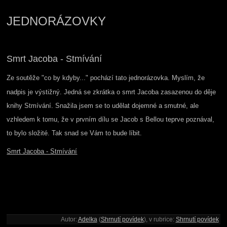
JEDNORÁZOVKY
Smrt Jacoba - Stmívání
Ze soutěže "co by kdyby..." pochází tato jednorázovka. Myslím, že
nadpis je výstižný. Jedná se zkrátka o smrt Jacoba zasazenou do děje
knihy Stmívání. Snažila jsem se to udělat dojemné a smutné, ale
vzhledem k tomu, že v prvním dílu se Jacob s Bellou teprve poznával,
to bylo složité. Tak snad se Vám to bude líbit.
Smrt Jacoba - Stmívání
Autor:
Adelka
(
Shrnutí povídek
), v rubrice:
Shrnutí povídek