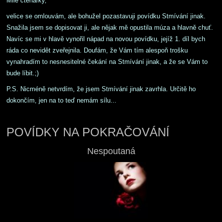
Milé čtenářky,
velice se omlouvám, ale bohužel pozastavuji povídku Stmívání jinak.
Snažila jsem se dopisovat ji, ale nějak mě opustila múza a hlavně chuť.
Navíc se mi v hlavě vynořil nápad na novou povídku, jejíž 1. díl bych
ráda co nevidět zveřejnila. Doufám, že Vám tím alespoň trošku
vynahradím to nesnesitelné čekání na Stmívání jinak, a že se Vám to
bude líbit.;)
P.S. Nicméně netvrdím, že jsem Stmívání jinak zavrhla. Určitě ho
dokončím, jen na to teď nemám sílu...
POVÍDKY NA POKRAČOVÁNÍ
Nespoutaná