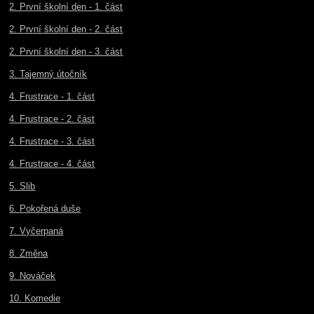
2. První školní den - 1. část
2. První školní den - 2. část
2. První školní den - 3. část
3. Tajemný útočník
4. Frustrace - 1. část
4. Frustrace - 2. část
4. Frustrace - 3. část
4. Frustrace - 4. část
5. Slib
6. Pokořená duše
7. Vyčerpaná
8. Změna
9. Nováček
10. Komedie