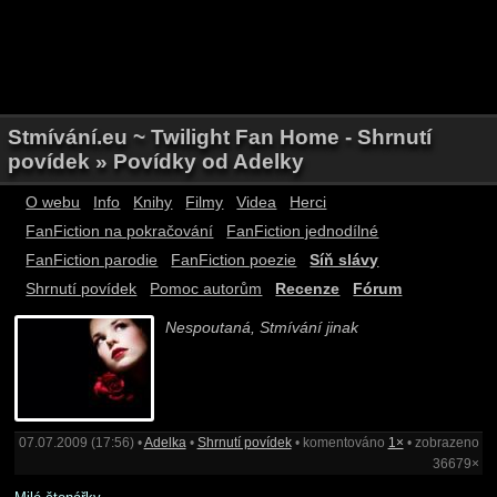
Stmívání.eu ~ Twilight Fan Home - Shrnutí
povídek » Povídky od Adelky
O webu
Info
Knihy
Filmy
Videa
Herci
FanFiction na pokračování
FanFiction jednodílné
FanFiction parodie
FanFiction poezie
Síň slávy
Shrnutí povídek
Pomoc autorům
Recenze
Fórum
Nespoutaná, Stmívání jinak
07.07.2009 (17:56) •
Adelka
•
Shrnutí povídek
• komentováno
1×
• zobrazeno
36679×