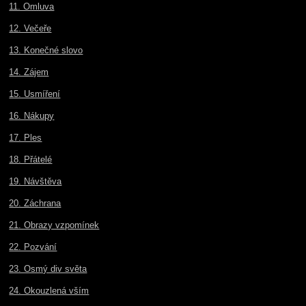
11. Omluva
12. Večeře
13. Konečné slovo
14. Zájem
15. Usmíření
16. Nákupy
17. Ples
18. Přátelé
19. Návštěva
20. Záchrana
21. Obrazy vzpomínek
22. Pozvání
23. Osmý div světa
24. Okouzlená vším