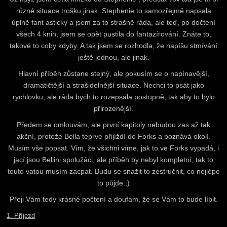
různé situace trošku jinak. Stephenie to samozřejmě napsala
úplně fant
asticky a jsem za to strašně ráda,
ale teď, po dočtení
všech 4 knih, jsem se opět pustila do fantazírování. Znáte to,
takové to coby kdyby. A
tak jsem se rozhodla, že napíšu stmívání
ještě jednou, ale jinak.
Hlavní příběh zůstane stejný, ale pokusím se o napínavější,
dramatičtější a strašidelnější situace. Nechci to psát jako
rychlovku, ale ráda bych to rozepsala postupně, tak aby to bylo
přirozenější.
Předem se omlouvám, ale první kapitoly nebudou zas až tak
akční, protože Bella teprve přijíždí do Forks a poznává okolí.
Musím vše popsat. Vím, že všichni víme, jak to ve Forks vypadá, i
jací jsou Bellini spolužáci, ale příběh by nebyl kompletní, tak to
touto vatou musím zacpat. Budu se snažit to zestručnit, co nejlépe
to půjde.;)
Přeji Vám tedy krásné počtení a doufám, že se Vám to bude líbit.
1. Příjezd