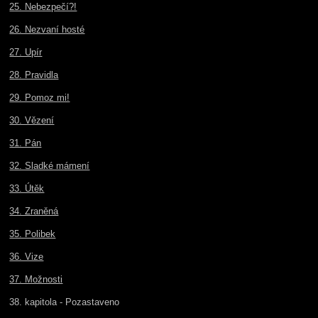
25. Nebezpečí?!
26. Nezvaní hosté
27. Upír
28. Pravidla
29. Pomoz mi!
30. Vězení
31. Pán
32. Sladké mámení
33. Útěk
34. Zraněná
35. Polibek
36. Vize
37. Možnosti
38. kapitola - Pozastaveno