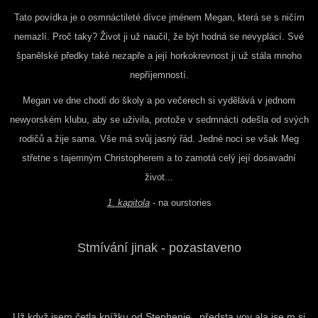
Tato povídka je o osmnáctileté dívce jménem Megan, která se s ničím
nemazlí. Proč taky? Život ji už naučil, že být hodná se nevyplácí. Své
španělské předky také nezapře a její horkokrevnost ji už stála mnoho
nepříjemností.
Megan ve dne chodí do školy a po večerech si vydělává v jednom
newyorském klubu, aby se uživila, protože v sedmnácti odešla od svých
rodičů a žije sama. Vše má svůj jasný řád. Jedné noci se však Meg
střetne s tajemným Christopherem a to zamotá celý její dosavadní
život...
1. kapitola
- na ourstories
Stmívání jinak - pozastaveno
Už když jsem četla knížku od Stephenie
, předsta
vov
ala jse
m
si