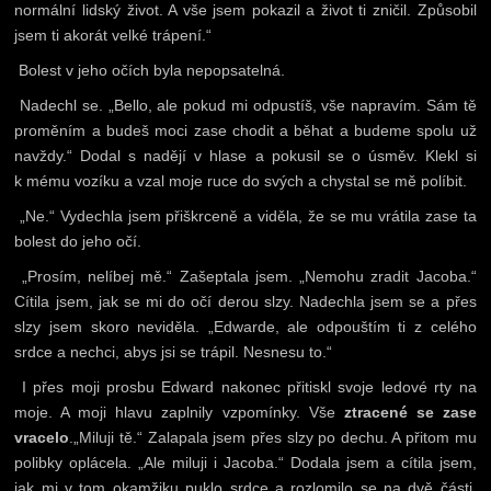
normální lidský život. A vše jsem pokazil a život ti zničil. Způsobil
jsem ti akorát velké trápení.“
Bolest v jeho očích byla nepopsatelná.
Nadechl se. „Bello, ale pokud mi odpustíš, vše napravím. Sám tě
proměním a budeš moci zase chodit a běhat a budeme spolu už
navždy.“ Dodal s nadějí v hlase a pokusil se o úsměv. Klekl si
k mému vozíku a vzal moje ruce do svých a chystal se mě políbit.
„Ne.“ Vydechla jsem přiškrceně a viděla, že se mu vrátila zase ta
bolest do jeho očí.
„Prosím, nelíbej mě.“ Zašeptala jsem. „Nemohu zradit Jacoba.“
Cítila jsem, jak se mi do očí derou slzy. Nadechla jsem se a přes
slzy jsem skoro neviděla. „Edwarde, ale odpouštím ti z celého
srdce a nechci, abys jsi se trápil. Nesnesu to.“
I přes moji prosbu Edward nakonec přitiskl svoje ledové rty na
moje. A moji hlavu zaplnily vzpomínky. Vše
ztracené se zase
vracelo
.„Miluji tě.“ Zalapala jsem přes slzy po dechu. A přitom mu
polibky oplácela. „Ale miluji i Jacoba.“ Dodala jsem a cítila jsem,
jak mi v tom okamžiku puklo srdce a rozlomilo se na dvě části.