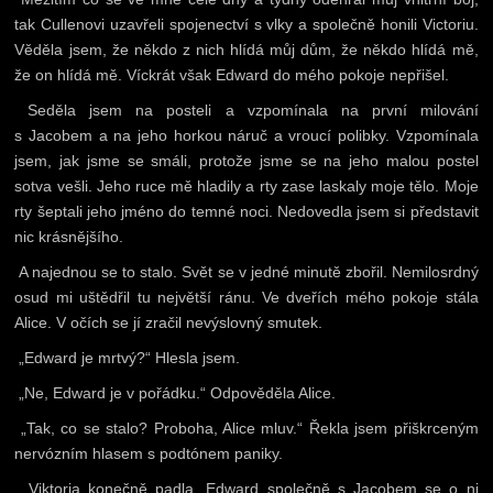
tak Cullenovi uzavřeli spojenectví s vlky a společně honili Victoriu.
Věděla jsem, že někdo z nich hlídá můj dům, že někdo hlídá mě,
že on hlídá mě. Víckrát však Edward do mého pokoje nepřišel.
Seděla jsem na posteli a vzpomínala na první milování
s Jacobem a na jeho horkou náruč a vroucí polibky. Vzpomínala
jsem, jak jsme se smáli, protože jsme se na jeho malou postel
sotva vešli. Jeho ruce mě hladily a rty zase laskaly moje tělo. Moje
rty šeptali jeho jméno do temné noci. Nedovedla jsem si představit
nic krásnějšího.
A najednou se to stalo. Svět se v jedné minutě zbořil. Nemilosrdný
osud mi uštědřil tu největší ránu. Ve dveřích mého pokoje stála
Alice. V očích se jí zračil nevýslovný smutek.
„Edward je mrtvý?“ Hlesla jsem.
„Ne, Edward je v pořádku.“ Odpověděla Alice.
„Tak, co se stalo? Proboha, Alice mluv.“ Řekla jsem přiškrceným
nervózním hlasem s podtónem paniky.
„Viktoria konečně padla. Edward společně s Jacobem se o ni