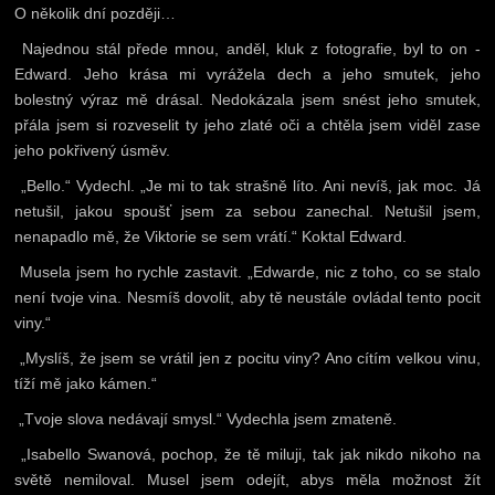
O několik dní později…
Najednou stál přede mnou, anděl, kluk z fotografie, byl to on -
Edward. Jeho krása mi vyrážela dech a jeho smutek, jeho
bolestný výraz mě drásal. Nedokázala jsem snést jeho smutek,
přála jsem si rozveselit ty jeho zlaté oči a chtěla jsem viděl zase
jeho pokřivený úsměv.
„Bello.“ Vydechl. „Je mi to tak strašně líto. Ani nevíš, jak moc. Já
netušil, jakou spoušť jsem za sebou zanechal. Netušil jsem,
nenapadlo mě, že Viktorie se sem vrátí.“ Koktal Edward.
Musela jsem ho rychle zastavit. „Edwarde, nic z toho, co se stalo
není tvoje vina. Nesmíš dovolit, aby tě neustále ovládal tento pocit
viny.“
„Myslíš, že jsem se vrátil jen z pocitu viny? Ano cítím velkou vinu,
tíží mě jako kámen.“
„Tvoje slova nedávají smysl.“ Vydechla jsem zmateně.
„Isabello Swanová, pochop, že tě miluji, tak jak nikdo nikoho na
světě nemiloval. Musel jsem odejít, abys měla možnost žít