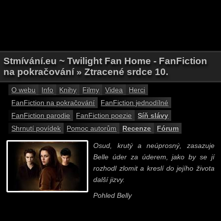
Stmívání.eu ~ Twilight Fan Home - FanFiction
na pokračování » Ztracené srdce 10.
O webu
Info
Knihy
Filmy
Videa
Herci
FanFiction na pokračování
FanFiction jednodílné
FanFiction parodie
FanFiction poezie
Síň slávy
Shrnutí povídek
Pomoc autorům
Recenze
Fórum
Osud, krutý a neúprosný, zasazuje
Belle úder za úderem, jako by se jí
rozhodl zlomit a kreslí do jejího života
další jizvy.
Pohled Belly