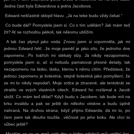
Jedna část byla Edwardova a jedna Jacobova.
Edward nešťastně sklopil hlavu. „Já na tebe budu vždy čekat.“
Co bude dál? Pomyslela jsem si. Co s tím udělám? Jak mám teď
žít? Ať se rozhodnu jakkoli, tak někomu ublížím.
A tak čas plynul jako voda. Znovu jsem si vzpomněla, jak mi
jednou Edward řekl…že moje paměť je jako síto, že jednoho dne
zapomenu…Po tvářích mi stékaly slzy. Já nikdy nezapomenu,
pomyslela jsem si, ač si nebudu pamatovat přesné detaily, tak
nezapomenu na lásku, lásku, kterou k němu cítím. Představa, že
jednou zapomenu je bolestná, stejně bolestná jako pomyšlení, že
se mi to nikdy nepodaří. Moje srdce je ztracené, ale tentokrát se
ztratilo ve svých vlastních citech. Edward ho rozlámal a Jacob
složil. Co mám teď dělat? Když budu s Jacobem, tak bude mít na
krku invalidu a pak se ještě do někoho otiskne a budu úplně
nahraná. Na druhou strana, když přijmu Edwarda, dá mi to, po
čem jsem tak dlouho toužila…věčnost po jeho boku. Ale chci to
vůbec ještě?
Mezitím co se ve mně celé dny a týdny odehrál můj vnitřní boj,