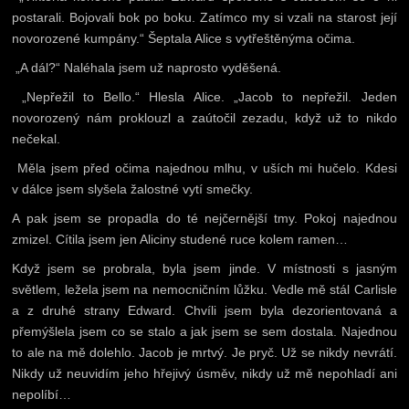
postarali. Bojovali bok po boku. Zatímco my si vzali na starost její
novorozené kumpány.“ Šeptala Alice s vytřeštěnýma očima.
„A dál?“ Naléhala jsem už naprosto vyděšená.
„Nepřežil to Bello.“ Hlesla Alice. „Jacob to nepřežil. Jeden
novorozený nám proklouzl a zaútočil zezadu, když už to nikdo
nečekal.
Měla jsem před očima najednou mlhu, v uších mi hučelo. Kdesi
v dálce jsem slyšela žalostné vytí smečky.
A pak jsem se propadla do té nejčernější tmy. Pokoj najednou
zmizel. Cítila jsem jen Aliciny studené ruce kolem ramen…
Když jsem se probrala, byla jsem jinde. V místnosti s jasným
světlem, ležela jsem na nemocničním lůžku. Vedle mě stál Carlisle
a z druhé strany Edward. Chvíli jsem byla dezorientovaná a
přemýšlela jsem co se stalo a jak jsem se sem dostala. Najednou
to ale na mě dolehlo. Jacob je mrtvý. Je pryč. Už se nikdy nevrátí.
Nikdy už neuvidím jeho hřejivý úsměv, nikdy už mě nepohladí ani
nepolíbí…