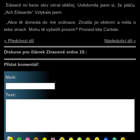
Edward mi beze slov otíral obličej. Uvědomila jsem si, že pláču.
„Ach Edwarde“ Vzlykala jsem.
„Alice tě donesla do mé ordinace. Ztratila jsi vědomí a měla o
tebe strach. Mohu tě vyšetřit prosím? Pronesl tiše Carlisle.
« Předchozí díl
Následující díl »
Diskuse pro článek Ztracené srdce 10.:
Přidat komentář:
Nick:
Text: