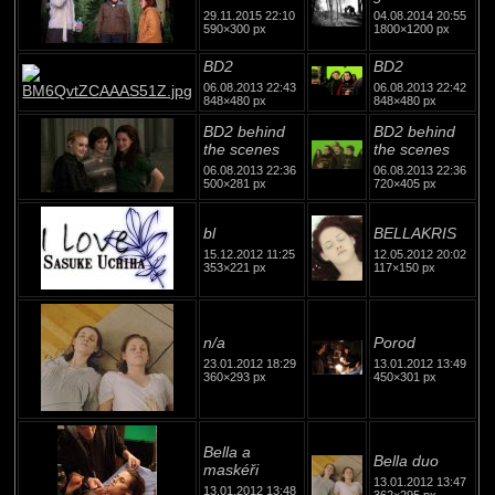
29.11.2015 22:10
04.08.2014 20:55
590×300 px
1800×1200 px
BD2
BD2
06.08.2013 22:43
06.08.2013 22:42
848×480 px
848×480 px
BD2 behind
BD2 behind
the scenes
the scenes
06.08.2013 22:36
06.08.2013 22:36
500×281 px
720×405 px
bl
BELLAKRIS
15.12.2012 11:25
12.05.2012 20:02
353×221 px
117×150 px
n/a
Porod
23.01.2012 18:29
13.01.2012 13:49
360×293 px
450×301 px
Bella a
Bella duo
maskéři
13.01.2012 13:47
13.01.2012 13:48