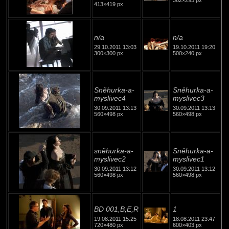
362×295 px
413×419 px
n/a
n/a
29.10.2011 13:03
19.10.2011 19:20
300×300 px
500×240 px
Sněhurka-a-
Sněhurka-a-
myslivec4
myslivec3
30.09.2011 13:13
30.09.2011 13:13
560×498 px
560×498 px
sněhurka-a-
Sněhurka-a-
myslivec2
myslivec1
30.09.2011 13:12
30.09.2011 13:12
560×498 px
560×498 px
BD 001,B,E,R
1
19.08.2011 15:25
18.08.2011 23:47
720×480 px
600×403 px