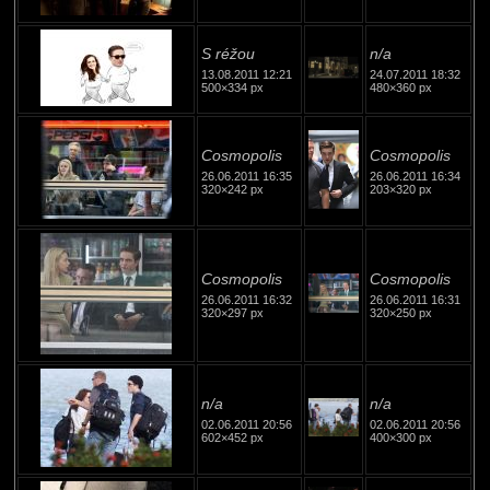
S réžou
n/a
13.08.2011 12:21
24.07.2011 18:32
500×334 px
480×360 px
Cosmopolis
Cosmopolis
26.06.2011 16:35
26.06.2011 16:34
320×242 px
203×320 px
Cosmopolis
Cosmopolis
26.06.2011 16:32
26.06.2011 16:31
320×297 px
320×250 px
n/a
n/a
02.06.2011 20:56
02.06.2011 20:56
602×452 px
400×300 px