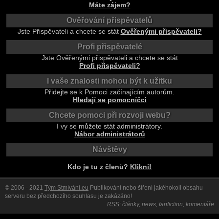
Máte zájem?
Ověřování přispěvatelů
Jste Přispěvateli a chcete se stát
Ověřenými přispěvateli?
Profi přispěvatelé
Jste Ověřenými přispěvateli a chcete se stát
Profi přispěvateli?
I vaše znalosti mohou být k užitku
Přidejte se k Pomoci začínajícím autorům.
Hledají se pomocníčci
Chcete pomoci při rozvoji webu?
I vy se můžete stát administrátory.
Nábor administrátorů
Návštěvy
Kdo je tu z členů?
Klikni!
© 2006 - 2021
Tým Stmívání.eu
Publikování nebo šíření jakéhokoli obsahu
serveru bez předchozího souhlasu je zakázáno!
RSS:
články
,
news
,
fanfiction
,
komentáře