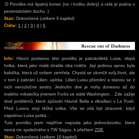
:D Povídka má špatný konec (no i trošku dobrý) a celá je psána v
:D ale nevím kdy se to bude zveřejňovat :) *** Založena nov
pesimistickém duchu :)
(prozatím jen v naší -ehm, přesněji v mojí a Lareth - mysli):
SZKŠ
Stav:
Dokončená (celkem 5 kapitol)
Za Konec Šťastným Koncům/ muhehe xD
Čtěte:
1
|
2
|
3
|
4
|
5
2.8.2009:
Dobrá zpráva :) Opět jsem se dala do psaní povídky, kte
již rozepsala před dvouma měsíci - jmenuje se Tajemství v Zapomn
zatím ji tu ještě nenajdete. Chci si v počítači napsat dobrých pár kap
ji začnu zveřejňovat.
14.7.2009:
Napsala jsem desátý díl k víceautorské povídce Nes
Info:
Hlavní postavou této povídky je patnáctiletá Luisa, slepá
čtěte
ZDE
holka, která jako malá ztratila oba rodiče. Její jedinou oprou byla
7.7.2009:
Takže, moc to sem nepatří, ale... dneska mám narozky!!
babička, která už ovšem zemřela. Chystá se ukončit svůj život, ale
Heh... :D Jsem to sem prostě musela napsat :D Ale to nebylo to
v tom ji zabrání Lilien, upírka. Lilien Luisu přemění a stanou se z
chtěla jsem vám oznámit, že mám nějaký nápady na nové povídky,
nich nerozlučné sestry. Jednoho dne je nohy donesou až do
nadějně to zatím nevidím... V počítači mám dokonce dvě rozeps
malého městečka jménem Forks ve státě Washington... Zde zažije
není tu nikdo kdo by do mě kopal abych je dopsala :D :D No nic, uv
dost problémů, které způsobí hlavně Bella a vlkodlaci v La Push.
tu svojí "psací pauzu" zruším :D
Před Luisou stojí těžká volba. Vše se zdá být ztracené, když
6.7.2009:
Předěláno shrnutí, přidáno okno s novinkami
najednou Luisa potká...
Tuto povídku jsem nejdříve napsala jako jednorázovku, která
nemá nic společného s TW Ságou, k přečtení
ZDE
.
Stav:
Dokončená (celkem 10 kapitol)