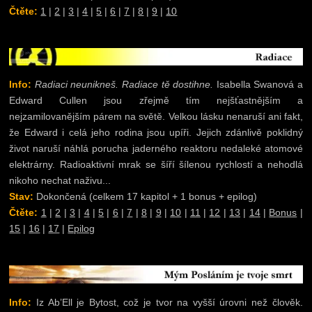
Čtěte:
1
|
2
|
3
|
4
|
5
|
6
|
7
|
8
|
9
|
10
Info:
Radiaci neunikneš. Radiace tě dostihne.
Isabella Swanová a
Edward Cullen jsou zřejmě tím nejšťastnějším a
nejzamilovanějším párem na světě. Velkou lásku nenaruší ani fakt,
že Edward i celá jeho rodina jsou upíři. Jejich zdánlivě poklidný
život naruší náhlá porucha jaderného reaktoru nedaleké atomové
elektrárny. Radioaktivní mrak se šíří šílenou rychlostí a nehodlá
nikoho nechat naživu...
Stav:
Dokončená (celkem 17 kapitol + 1 bonus + epilog)
Čtěte:
1
|
2
|
3
|
4
|
5
|
6
|
7
|
8
|
9
|
10
|
11
|
12
|
13
|
14
|
Bonus
|
15
|
16
|
17
|
Epilog
Info:
Iz Ab’Ell je Bytost, což je tvor na vyšší úrovni než člověk.