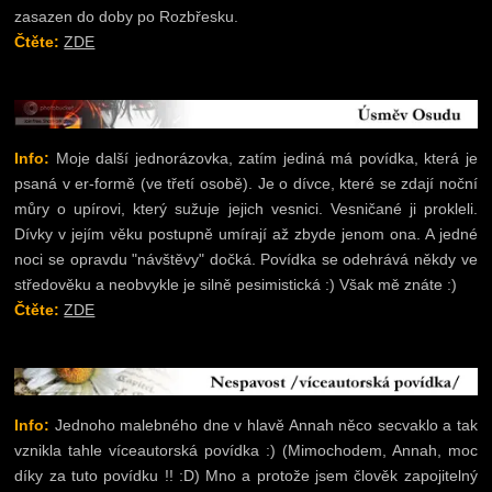
zasazen do doby po Rozbřesku.
Čtěte:
ZDE
Info:
Moje další jednorázovka, zatím jediná má povídka, která je
psaná v er-formě (ve třetí osobě). Je o dívce, které se zdají noční
můry o upírovi, který sužuje jejich vesnici. Vesničané ji prokleli.
Dívky v jejím věku postupně umírají až zbyde jenom ona. A jedné
noci se opravdu "návštěvy" dočká. Povídka se odehrává někdy ve
středověku a neobvykle je silně pesimistická :) Však mě znáte :)
Čtěte:
ZDE
Info:
Jednoho malebného dne v hlavě Annah něco secvaklo a tak
vznikla tahle víceautorská povídka :) (Mimochodem, Annah, moc
díky za tuto povídku !! :D) Mno a protože jsem člověk zapojitelný