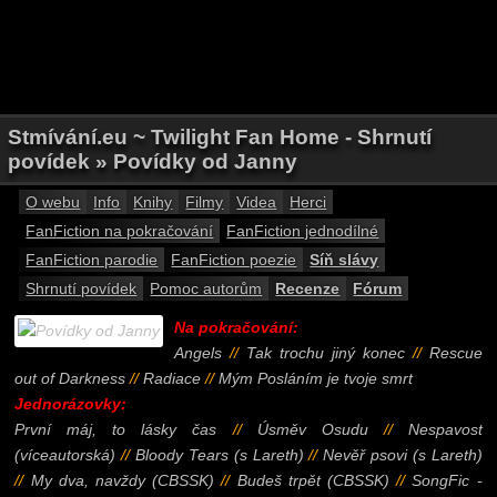
Stmívání.eu ~ Twilight Fan Home - Shrnutí
povídek » Povídky od Janny
O webu
Info
Knihy
Filmy
Videa
Herci
FanFiction na pokračování
FanFiction jednodílné
FanFiction parodie
FanFiction poezie
Síň slávy
Shrnutí povídek
Pomoc autorům
Recenze
Fórum
Na pokračování:
Angels
//
Tak trochu jiný konec
//
Rescue
out of Darkness
//
Radiace
//
Mým Posláním je tvoje smrt
Jednorázovky:
První máj, to lásky čas
//
Úsměv Osudu
//
Nespavost
(víceautorská)
//
Bloody Tears (s Lareth)
//
Nevěř psovi (s Lareth)
//
My dva, navždy (CBSSK)
//
Budeš trpět (CBSSK)
//
SongFic -