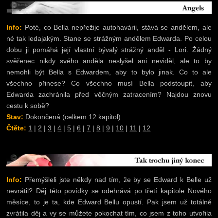
náladě dopomohou alespoŇ trochu moje povídky :D
27.12.2009:
Konečně!!!
15. část
Radiace *** Nová jednodílná po
společné dílny s
Lareth
-
Merry Christmas?!
Info:
Poté, co Bella nepřežije autohavárii, stává se andělem, ale
8.11.2009:
Třináctá část radiace. Poupraven kontakt (přidán 
né tak ledajakým. Stane se strážným andělem Edwarda. Po celou
Scrivere).
dobu ji pomáhá její vlastní bývalý strážný anděl - Lori. Žádný
30.10.2009:
Jedenáctá a dvanáctá část radiace. Upozornění! K
svěřenec nikdy svého anděla neslyšel ani neviděl, ale to by
chystám BONUS část :) Nic neprozradím, nechte se překvapit :)
nemohli být Bella s Edwardem, aby to bylo jinak. Co to ale
11.10.2009:
Další kapitoly k radiaci - 8,9,10. + nová "
poví
všechno přinese? Co všechno musí Bella podstoupit, aby
OurStories, prosím, byla bych ráda, kdybyste si ji přečetli! Díky!
Edwarda zachránila před věčným zatracením? Najdou znovu
4.10.2009:
Přidány odkazy na pátou, šestou a sedmou kapitolku k
cestu k sobě?
Radiace
Stav:
Dokončená (celkem 12 kapitol)
30.9.2009:
Čtvrtá kapitola u povídky Radiace
Čtěte:
1
|
2
|
3
|
4
|
5
|
6
|
7
|
8
|
9
|
10
|
11
|
12
29.9.2009:
Nová kapitolová povídka "Radiace". Info níže.
18.9.2009:
Nová povídka - poslední kolo Co by se stalo kdyby -
nemilovat. Spoluatorkou je
Lareth
.
17.8.2009:
Přídán kontakt do shrnutí *** Nová jednorázovka: SongF
Info:
Přemýšleli jste někdy nad tím, že by se Edward k Belle už
Away
nevrátil? Děj této povídky se odehrává po třetí kapitole Nového
9.8.2009:
Další jednorázovka - Nevěř psovi, spoluautorkou je opět
měsíce, to je ta, kde Edward Bellu opustí. Pak jsem už totálně
8.8.2009:
Nová jednorázovka - Bloody Tears, spoluautorkou je
Lare
zvrátila děj a vy se můžete pokochat tím, co jsem z toho utvořila
4.8.2009:
Dneska jsem napsala Epilog k víceautorské povídce N