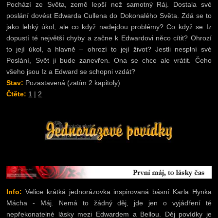
Pochází ze Světa, země lepší než samotný Ráj. Dostala své
poslání dovést Edwarda Cullena do Dokonalého Světa. Zdá se to
jako lehký úkol, ale co když nadejdou problémy? Co když se Iz
dopustí té největší chyby a začne k Edwardovi něco cítit? Ohrozí
to její úkol, a hlavně – ohrozí to její život? Jestli nesplní své
Poslání, Svět ji bude zanevřen. Ona se chce ale vrátit. Čeho
všeho jsou Iz a Edward se schopni vzdát?
Stav:
Pozastavená (zatím 2 kapitoly)
Čtěte:
1
|
2
Info:
Velice krátká jednorázovka inspirovaná básní Karla Hynka
Mácha - Máj. Nemá to žádný děj, jde jen o vyjádření té
nepřekonatelné lásky mezi Edwardem a Bellou. Děj povídky je