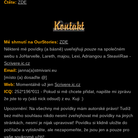
Čtěte:
ZDE
Mé shrnutí na OurStories:
ZDE
Některé mé povídky (a básně) uveřejňuji
pouze
na společném
webu s JoHarvelle, Lareth, majou, Lexi, Adriangou a SteaviíRae -
Scrivere.ic.cz
Email:
janna(a)stmivani.eu
[místo (a) dosaďte @]
Web:
Momentálně už jen
Scrivere.ic.cz
ICQ:
252*196*011 - Pokud si mě chcete přidat, napište mi zprávu
že jste to vy (váš nick odsud) z eu. Kuji :)
Upozornění: Na všechny mé povídky mám autorské právo! Tudíž
bez mého souhlasu nikdo nesmí zveřejňovat mé povídky na jiných
stránkách, nesmí je nijak upravovat! Povídku si klidně uložte do
počítače a vytiskněte, ale nezapomeňte, že jsou jen a pouze pro
vaše soukromé užití!