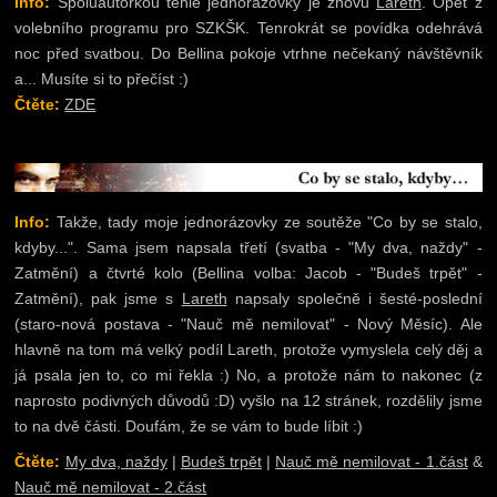
Info:
Spoluautorkou téhle jednorázovky je znovu
Lareth
. Opět z
volebního programu pro SZKŠK. Tenrokrát se povídka odehrává
noc před svatbou. Do Bellina pokoje vtrhne nečekaný návštěvník
a... Musíte si to přečíst :)
Čtěte:
ZDE
Info:
Takže, tady moje jednorázovky ze soutěže "Co by se stalo,
kdyby...". Sama jsem napsala třetí (svatba - "My dva, naždy" -
Zatmění) a čtvrté kolo (Bellina volba: Jacob - "Budeš trpět" -
Zatmění), pak jsme s
Lareth
napsaly společně i šesté-poslední
(staro-nová postava - "Nauč mě nemilovat" - Nový Měsíc). Ale
hlavně na tom má velký podíl Lareth, protože vymyslela celý děj a
já psala jen to, co mi řekla :) No, a protože nám to nakonec (z
naprosto podivných důvodů :D) vyšlo na 12 stránek, rozdělily jsme
to na dvě části. Doufám, že se vám to bude líbit :)
Čtěte:
My dva, naždy
|
Budeš trpět
|
Nauč mě nemilovat - 1.část
&
Nauč mě nemilovat - 2.část