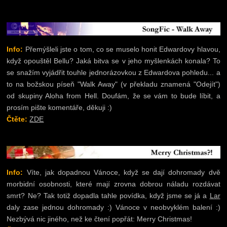
Info:
Přemýšleli jste o tom, co se muselo honit Edwardovy hlavou,
když opouštěl Bellu? Jaká bitva se v jeho myšlenkách konala? To
se snažím vyjádřit touhle jednorázovkou z Edwardova pohledu... a
to na božskou píseň "Walk Away" (v překladu znamená "Odejít")
od skupiny Aloha from Hell. Doufám, že se vám to bude líbit, a
prosím pište komentáře, děkuji :)
Čtěte:
ZDE
Info:
Víte, jak dopadnou Vánoce, když se dají dohromady dvě
morbidní osobnosti, které mají zrovna dobrou náladu rozdávat
smrt? Ne? Tak totiž dopadla tahle povídka, když jsme se já a
Lar
daly zase jednou dohromady :) Vánoce v neobvyklém balení :)
Nezbývá nic jiného, než ke čtení popřát: Merry Christmas!