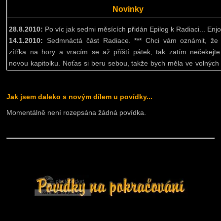
Novinky
28.8.2010:
Po víc jak sedmi měsících přidán Epilog k Radiaci... Enjoy
14.1.2010:
Sedmnáctá část Radiace. *** Chci vám oznámit, že
zítřka na hory a vracím se až příští pátek, tak zatím nečekejt
novou kapitolku. Noťas si beru sebou, takže bych měla ve volných 
psát. Počítám s tím, že jak přijedu, hodím sem novou část obou 
ale uvidím :)
Jak jsem daleko s novým dílem u povídky...
8.1.2010:
Druhá kapitolka MPJTS :)
5.1.2010:
Takže, zavádím novou věc a to, že vás budu informova
Momentálně není rozepsána žádná povídka.
kolik mám napsáno z další kapitolky jednotlivých povídek, aby jst
jak dlouho to ještě asi bude trvat :) Protoe já píšu často novou čás
týden a každý den kousek :) Tato vymoženost se bude nacházet p
novinkami :)
4.1.2010:
Tak, začínám s novou povídkou "Mým Posláním je tvoje
sama se tomu divím :) Prosím o komentáře a názory, jestli mám pok
díky :)
2.1.2010:
Šestnáctá část radiace :) *** Jinak ještě opožděně př
krásný nový rok 2010, ať se Vám splní všechny Vaše přání a ať k v