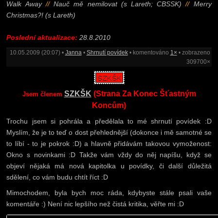
Walk Away
//
Nauč mě nemilovat (s Lareth; CBSSK)
//
Merry
Christmas?! (s Lareth)
Poslední aktualizace:
28.8.2010
10.05.2009 (20:07) •
Janna
•
Shrnutí povídek
• komentováno
1×
• zobrazeno
309700×
SZKŠK
(Strana Za Konec Šťastným
Jsem členem
Koncům)
Trochu jsem si pohrála a předělala to mé shrnutí povídek :D
Myslím, že je to teď o dost přehlednější (dokonce i mě samotné se
to líbí - to je pokrok :D) a hlavně přidávám takovou vymoženost:
Okno s novinkami :D Takže vám vždy do něj napíšu, když se
objeví nějaká má nová kapitolka u povídky, či další důležitá
sdělení, co vám budu chtít říct :D
Mimochodem, byla bych moc ráda, kdybyste stále psali vaše
komentáře :) Není nic lepšího než čistá kritika, věřte mi :D