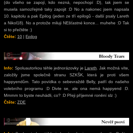
(do všeho se zapojí, kdo nezná, nepochopí :D), tak jsem se
musela samozřejmě taky zapojit :D No a nakonec jsem napsala
10. kapitolu a pak Epilog (jeden ze tří epilogů - další psaly Lareth
a Nikol18). No a protože miluji NEšťastné konce... muhehe :D Tak
si to přečtěte :)
Čtěte:
10
|
Epilog
Info:
Spoluautorkou téhle jednorázovky je
Lareth
. Jak možná víte,
založily jsme společně stranu SZKŠK, která je proti všem
happyendům. Tato povídka o sebevraždě Belly, patří do našeho
volebního programu :D Divte se, ale ona nemá happyend :D.
Mmmm to byste neuhádli, co? :D Přeji příjemné ronění slz :)
Čtěte:
ZDE