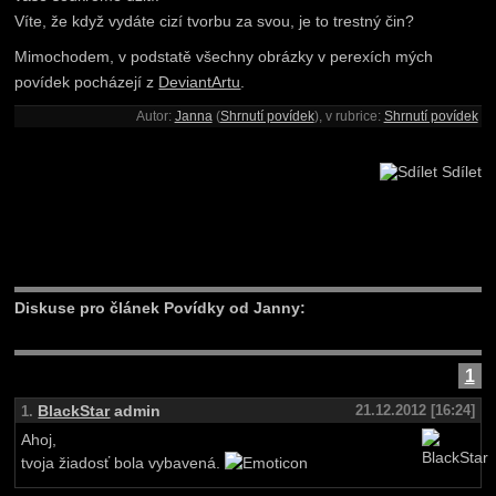
Víte, že když vydáte cizí tvorbu za svou, je to trestný čin?
Mimochodem, v podstatě všechny obrázky v perexích mých
povídek pocházejí z
DeviantArtu
.
Autor:
Janna
(
Shrnutí povídek
), v rubrice:
Shrnutí povídek
Sdílet
Diskuse pro článek Povídky od Janny:
1
BlackStar
admin
21.12.2012 [16:24]
1.
Ahoj,
tvoja žiadosť bola vybavená.