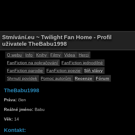
Stmívání.eu ~ Twilight Fan Home - Profil
uživatele TheBabu1998
O webu
Info
Knihy
Filmy
Videa
Herci
FanFiction na pokračování
FanFiction jednodílné
FanFiction parodie
FanFiction poezie
Síň slávy
Shrnutí povídek
Pomoc autorům
Recenze
Fórum
TheBabu1998
Práva:
člen
Reálné jméno:
Babu
Věk:
14
Kontakt: