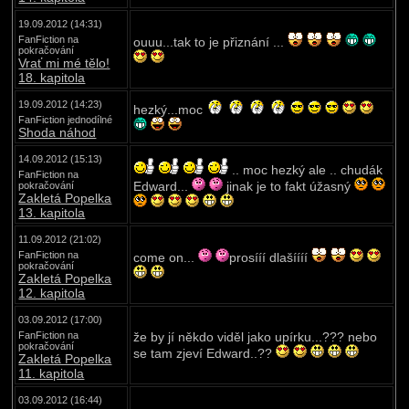
19.09.2012 (14:31)
FanFiction na
ouuu...tak to je přiznání ...
pokračování
Vrať mi mé tělo!
18. kapitola
19.09.2012 (14:23)
hezký...moc
FanFiction jednodílné
Shoda náhod
14.09.2012 (15:13)
.. moc hezký ale .. chudák
FanFiction na
Edward...
jinak je to fakt úžasný
pokračování
Zakletá Popelka
13. kapitola
11.09.2012 (21:02)
FanFiction na
come on...
prosííí dlašíííí
pokračování
Zakletá Popelka
12. kapitola
03.09.2012 (17:00)
FanFiction na
že by jí někdo viděl jako upírku...??? nebo
pokračování
se tam zjeví Edward..??
Zakletá Popelka
11. kapitola
03.09.2012 (16:44)