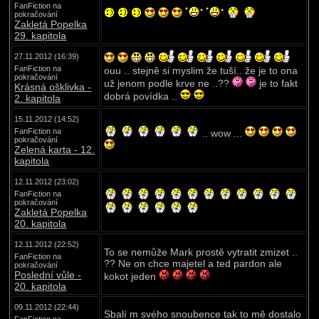
FanFiction na
pokračování
Zakletá Popelka
29. kapitola
27.11.2012 (16:39)
FanFiction na
ouu .. stejně si myslim že tuší.. že je to ona
pokračování
už jenom podle krve ne ..??
je to fakt
Krásná ošklivka -
dobrá povídka ..
2. kapitola
15.11.2012 (14:52)
FanFiction na
.. wow ...
pokračování
Zelená karta - 12.
kapitola
12.11.2012 (23:02)
FanFiction na
pokračování
Zakletá Popelka
20. kapitola
12.11.2012 (22:52)
To se nemůže Mark prostě vytratit zmizet ..
FanFiction na
?? Ne on chce majetel a ted pardon ale
pokračování
Poslední vůle -
kokot jeden
20. kapitola
09.11.2012 (22:44)
Sbalí m svého snoubence tak to mě dostalo