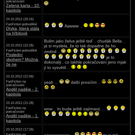
pokračování
Zelená karta - 10.
kapitola
24.10.2012 (20:16)
FanFiction jednodílné
Aawww ..
Dívka, která stála
na hřbitově
Bulim jako želva ještě teď .. chudák Bella ..
23.10.2012 (22:26)
já si myslela, že to tak dopadne že ho
FanFiction jednodílné
změnil ..
Poslední
je to
sbohem? Možná,
dokonalý.. co takhle pokračování jeno mjak
že ne
jí to vysvětlí ..
23.10.2012 (21:56)
FanFiction na
yeah ...
další prosííím ..
pokračování
Anděl naděje - 2.
kapitola
23.10.2012 (21:28)
FanFiction na
wow .. to bude ještě zajímavý ...
pokračování
Anděl naděje - 1.
kapitola
23.10.2012 (17:26)
FanFiction na