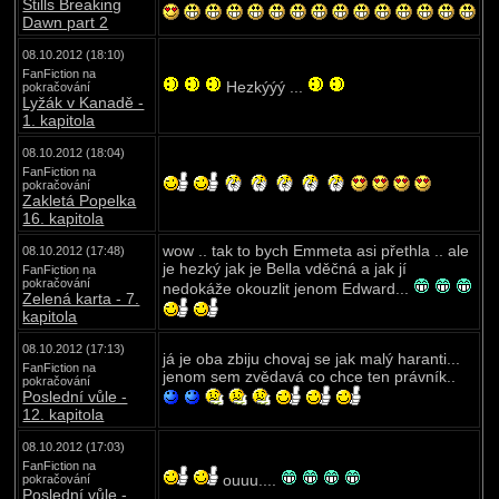
Stills Breaking
Dawn part 2
08.10.2012 (18:10)
FanFiction na
Hezkýýý ...
pokračování
Lyžák v Kanadě -
1. kapitola
08.10.2012 (18:04)
FanFiction na
pokračování
Zakletá Popelka
16. kapitola
wow .. tak to bych Emmeta asi přethla .. ale
08.10.2012 (17:48)
je hezký jak je Bella vděčná a jak jí
FanFiction na
pokračování
nedokáže okouzlit jenom Edward...
Zelená karta - 7.
kapitola
08.10.2012 (17:13)
já je oba zbiju chovaj se jak malý haranti...
FanFiction na
jenom sem zvědavá co chce ten právník..
pokračování
Poslední vůle -
12. kapitola
08.10.2012 (17:03)
FanFiction na
ouuu....
pokračování
Poslední vůle -