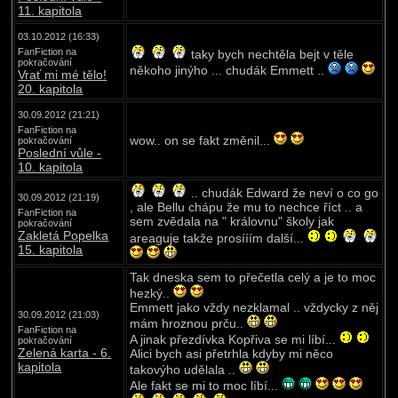
11. kapitola
03.10.2012 (16:33)
FanFiction na
taky bych nechtěla bejt v těle
pokračování
někoho jinýho ... chudák Emmett ..
Vrať mi mé tělo!
20. kapitola
30.09.2012 (21:21)
FanFiction na
wow.. on se fakt změnil...
pokračování
Poslední vůle -
10. kapitola
.. chudák Edward že neví o co go
30.09.2012 (21:19)
, ale Bellu chápu že mu to nechce říct .. a
FanFiction na
sem zvědala na " královnu" školy jak
pokračování
Zakletá Popelka
areaguje takže prosííím další...
15. kapitola
Tak dneska sem to přečetla celý a je to moc
hezký..
Emmett jako vždy nezklamal .. vždycky z něj
30.09.2012 (21:03)
mám hroznou prču..
FanFiction na
A jinak přezdívka Kopřiva se mi líbí...
pokračování
Zelená karta - 6.
Alici bych asi přetrhla kdyby mi něco
kapitola
takovýho udělala ..
Ale fakt se mi to moc líbí...