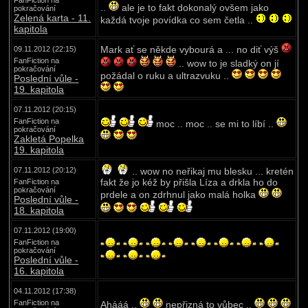
FanFiction na
..
ale je to fakt dokonalý ovšem jako
pokračování
Zelená karta - 11.
každá tvoje povídka co sem četla ..
kapitola
Mark ať se někde vybourá a ... no diť výš
09.11.2012 (22:15)
FanFiction na
.. wow to je sladký on jí
pokračování
požádal o ruku a ultrazvuku ..
Poslední vůle -
19. kapitola
07.11.2012 (20:15)
FanFiction na
moc .. moc .. se mi to líbí ..
pokračování
Zakletá Popelka
19. kapitola
07.11.2012 (20:12)
.. wow no neřikaj mu blesku ... kretén
fakt že jo kéž by přišla Líza a drkla ho do
FanFiction na
pokračování
prdele a on zdrhnul jako malá holka
Poslední vůle -
18. kapitola
07.11.2012 (19:00)
FanFiction na
pokračování
Poslední vůle -
16. kapitola
04.11.2012 (17:38)
FanFiction na
Ahááá ..
nepřizná to vůbec ..