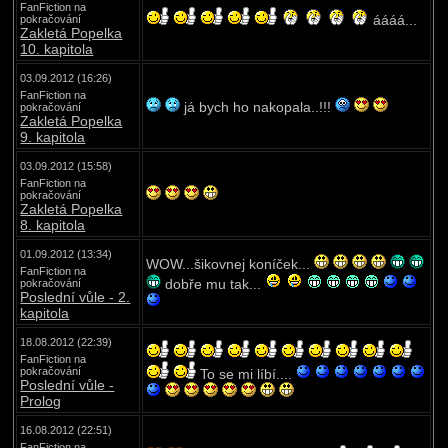
FanFiction na
áááá...
pokračování
Zakletá Popelka
10. kapitola
03.09.2012 (16:26)
FanFiction na
já bych ho nakopala..!!!
pokračování
Zakletá Popelka
9. kapitola
03.09.2012 (15:58)
FanFiction na
pokračování
Zakletá Popelka
8. kapitola
01.09.2012 (13:34)
WOW...šikovnej koníček...
FanFiction na
dobře mu tak...
pokračování
Poslední vůle - 2.
kapitola
18.08.2012 (22:39)
FanFiction na
pokračování
To se mi líbí....
Poslední vůle -
Prolog
16.08.2012 (22:51)
FanFiction na