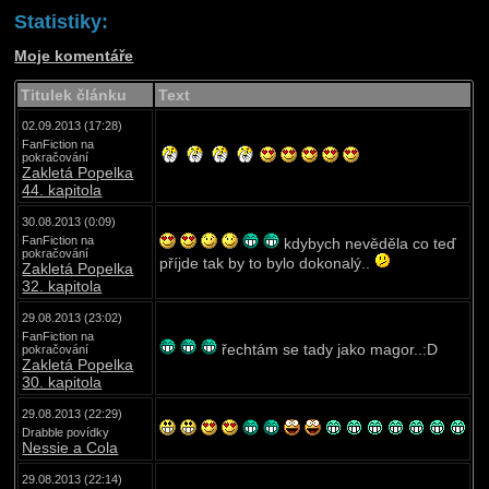
Statistiky:
Moje komentáře
Titulek článku
Text
02.09.2013 (17:28)
FanFiction na
pokračování
Zakletá Popelka
44. kapitola
30.08.2013 (0:09)
FanFiction na
kdybych nevěděla co teď
pokračování
příjde tak by to bylo dokonalý..
Zakletá Popelka
32. kapitola
29.08.2013 (23:02)
FanFiction na
řechtám se tady jako magor..:D
pokračování
Zakletá Popelka
30. kapitola
29.08.2013 (22:29)
Drabble povídky
Nessie a Cola
29.08.2013 (22:14)