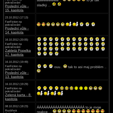
aawwwwwww ..
to je tak
pokračování
sladký ...
Poslední vůle -
15. kapitola
23.10.2012 (17:13)
FanFiction na
pokračování
Poslední vůle -
14. kapitola
16.10.2012 (20:05)
FanFiction na
pokračování
Zakletá Popelka
17. kapitola
16.10.2012 (19:49)
FanFiction na
ouu..
tak to asi maj problém ..
pokračování
Poslední vůle -
13. kapitola
16.10.2012 (19:29)
FanFiction na
pokračování
Zelená karta - 8.
kapitola
08.10.2012 (18:23)
ÁÁÁÁÁÁÁÁÁÁÁÁÁÁÁÁÁÁÁÁÁ to je moje
Rozbřesk
reakce....