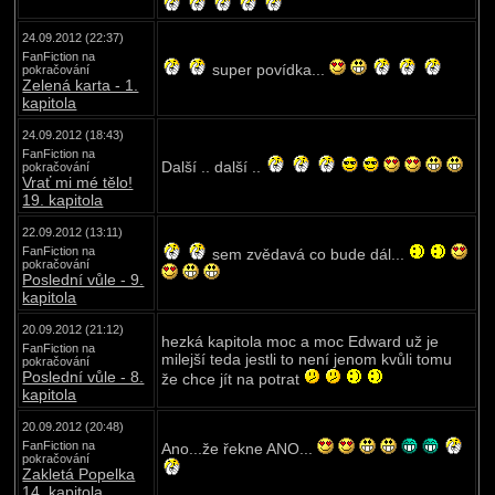
24.09.2012 (22:37)
FanFiction na
super povídka...
pokračování
Zelená karta - 1.
kapitola
24.09.2012 (18:43)
FanFiction na
Další .. další ..
pokračování
Vrať mi mé tělo!
19. kapitola
22.09.2012 (13:11)
FanFiction na
sem zvědavá co bude dál...
pokračování
Poslední vůle - 9.
kapitola
20.09.2012 (21:12)
hezká kapitola moc a moc Edward už je
FanFiction na
milejší teda jestli to není jenom kvůli tomu
pokračování
Poslední vůle - 8.
že chce jít na potrat
kapitola
20.09.2012 (20:48)
FanFiction na
Ano...že řekne ANO...
pokračování
Zakletá Popelka
14. kapitola