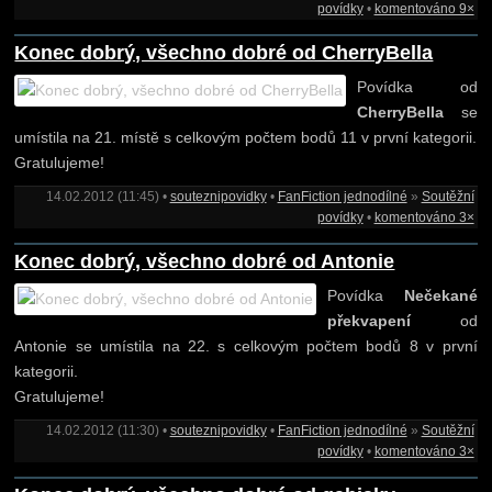
povídky
•
komentováno 9×
Konec dobrý, všechno dobré od CherryBella
Povídka od
CherryBella
se
umístila na 21. místě s celkovým počtem bodů 11 v první kategorii.
Gratulujeme!
14.02.2012 (11:45) •
souteznipovidky
•
FanFiction jednodílné
»
Soutěžní
povídky
•
komentováno 3×
Konec dobrý, všechno dobré od Antonie
Povídka
Nečekané
překvapení
od
Antonie se umístila na 22. s celkovým počtem bodů 8 v první
kategorii.
Gratulujeme!
14.02.2012 (11:30) •
souteznipovidky
•
FanFiction jednodílné
»
Soutěžní
povídky
•
komentováno 3×