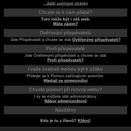
...další zajímavé stránky
Chcete se k nám přidat?
Toto může být i váš web.
Máte zájem?
Ověřování přispěvatelů
Jste Přispěvateli a chcete se stát
Ověřenými přispěvateli?
Profi přispěvatelé
Jste Ověřenými přispěvateli a chcete se stát
Profi přispěvateli?
I vaše znalosti mohou být k užitku
Přidejte se k Pomoci začínajícím autorům.
Hledají se pomocníčci
Chcete pomoci při rozvoji webu?
I vy se můžete stát administrátory.
Nábor administrátorů
Návštěvy
Kdo je tu z členů?
Klikni!