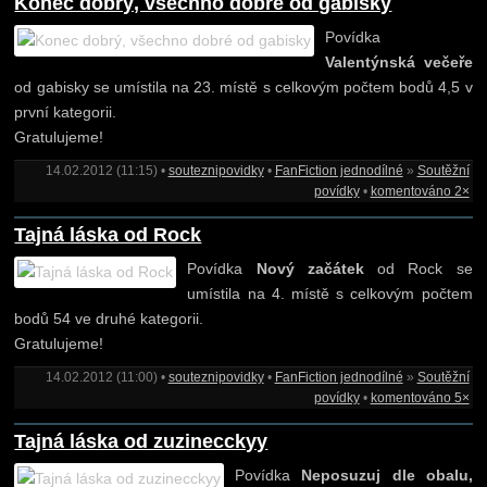
Konec dobrý, všechno dobré od gabisky
Povídka
Valentýnská večeře
od gabisky se umístila na 23. místě s celkovým počtem bodů 4,5 v
první kategorii.
Gratulujeme!
14.02.2012 (11:15) •
souteznipovidky
•
FanFiction jednodílné
»
Soutěžní
povídky
•
komentováno 2×
Tajná láska od Rock
Povídka
Nový začátek
od Rock se
umístila na 4. místě s celkovým počtem
bodů 54 ve druhé kategorii.
Gratulujeme!
14.02.2012 (11:00) •
souteznipovidky
•
FanFiction jednodílné
»
Soutěžní
povídky
•
komentováno 5×
Tajná láska od zuzinecckyy
Povídka
Neposuzuj dle obalu,