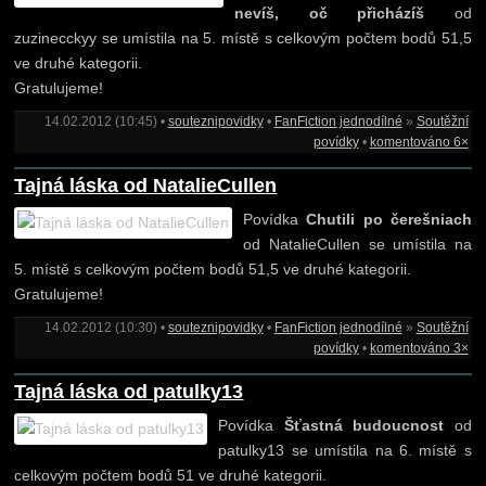
nevíš, oč přicházíš
od
zuzinecckyy se umístila na 5. místě s celkovým počtem bodů 51,5
ve druhé kategorii.
Gratulujeme!
14.02.2012 (10:45) •
souteznipovidky
•
FanFiction jednodílné
»
Soutěžní
povídky
•
komentováno 6×
Tajná láska od NatalieCullen
Povídka
Chutili po čerešniach
od NatalieCullen se umístila na
5. místě s celkovým počtem bodů 51,5 ve druhé kategorii.
Gratulujeme!
14.02.2012 (10:30) •
souteznipovidky
•
FanFiction jednodílné
»
Soutěžní
povídky
•
komentováno 3×
Tajná láska od patulky13
Povídka
Šťastná budoucnost
od
patulky13 se umístila na 6. místě s
celkovým počtem bodů 51 ve druhé kategorii.