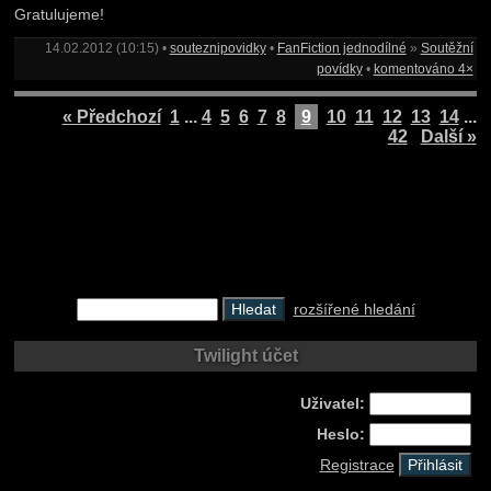
Gratulujeme!
14.02.2012 (10:15) •
souteznipovidky
•
FanFiction jednodílné
»
Soutěžní
povídky
•
komentováno 4×
« Předchozí
1
...
4
5
6
7
8
9
10
11
12
13
14
...
42
Další »
rozšířené hledání
Twilight účet
Uživatel:
Heslo:
Registrace