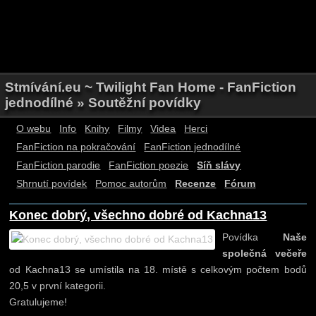
Stmívání.eu ~ Twilight Fan Home - FanFiction
jednodílné » Soutěžní povídky
O webu
Info
Knihy
Filmy
Videa
Herci
FanFiction na pokračování
FanFiction jednodílné
FanFiction parodie
FanFiction poezie
Síň slávy
Shrnutí povídek
Pomoc autorům
Recenze
Fórum
Konec dobrý, všechno dobré od Kachna13
Povídka
Naše
společná večeře
od Kachna13 se umístila na 18. místě s celkovým počtem bodů
20,5 v první kategorii.
Gratulujeme!