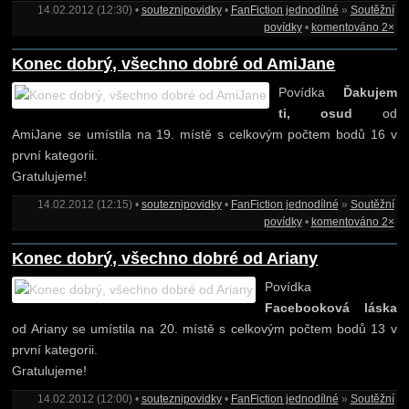
14.02.2012 (12:30) •
souteznipovidky
•
FanFiction jednodílné
»
Soutěžní
povídky
•
komentováno 2×
Konec dobrý, všechno dobré od AmiJane
Povídka
Ďakujem
ti, osud
od
AmiJane se umístila na 19. místě s celkovým počtem bodů 16 v
první kategorii.
Gratulujeme!
14.02.2012 (12:15) •
souteznipovidky
•
FanFiction jednodílné
»
Soutěžní
povídky
•
komentováno 2×
Konec dobrý, všechno dobré od Ariany
Povídka
Facebooková láska
od Ariany se umístila na 20. místě s celkovým počtem bodů 13 v
první kategorii.
Gratulujeme!
14.02.2012 (12:00) •
souteznipovidky
•
FanFiction jednodílné
»
Soutěžní