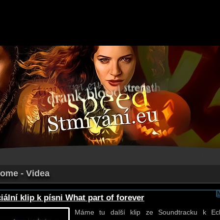
Home - Videa
iální klip k písni What part of forever
Máme tu další klip ze Soundtracku k Ecl