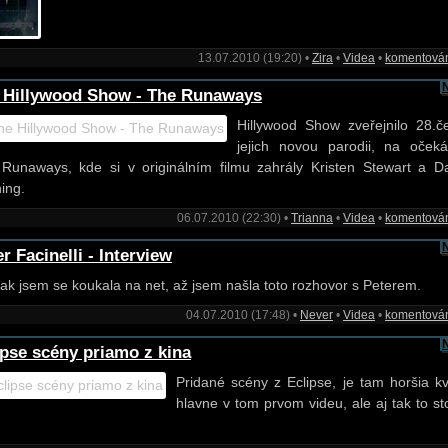
13.07.2010 (19:20) •
Zira
•
Videa
•
komentová
 Hillywood Show - The Runaways
Hillywood Show zveřejnilo 28.č
jejich novou parodii, na oček
Runaways, kde si v originálním filmu zahrály Kristen Stewart a D
ing.
06.07.2010 (22:30) •
Trianna
•
Videa
•
komentová
r Facinelli - Interview
tak jsem se koukala na net, až jsem našla toto rozhovor s Peterem.
04.07.2010 (17:48) •
Never
•
Videa
•
komentová
ipse scény priamo z kina
Pridané scény z Eclipse, je tam horšia kva
hlavne v tom prvom videu, ale aj tak to sto