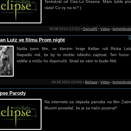
Tentokrát od Cee-Lo Greena. Mám tuhle pís
ráda! Co vy na to?:)
05.08.2010 (12:52) •
Danca95
•
Videa
•
komentová
lan Lutz ve filmu Prom night
Našla jsem film, ve kterém hraje Kellan roli Ricka Lel
Napadlo mě, že by to mohlo někoho zajímat. Ten horor
viděla a můžu ho doporučit. Snad se vám to bude líbit.
04.08.2010 (10:04) •
Bellaaa
•
Videa
•
komentová
ipse Parody
Na internete sa objavila parodia na film Zatm
Musím povedať, že je sa načo pozerať!