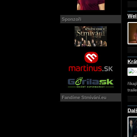
Wel
Sponzoři
Krá
říka
trail
Fandíme Stmívání.eu
Dalš