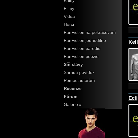
Knihy
Filmy
Videa
Herci
FanFiction na pokračování
FanFiction jednodílné
Kel
FanFiction parodie
FanFiction poezie
Síň slávy
Shrnutí povídek
Pomoc autorům
Recenze
Fórum
Ecl
Galerie »