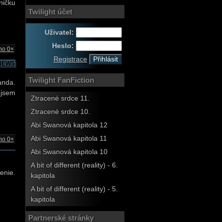
ničku
Twilight účet
Uživatel:
Heslo:
no 0×
Registrace
NEWS
Twilight FanFiction
anda.
 jsem
Ztracené srdce 11.
Ztracené srdce 10.
Abi Swanová kapitola 12
Abi Swanová kapitola 11
no 0×
Abi Swanová kapitola 10
A bit of different (reality) - 6.
enie.
kapitola
A bit of different (reality) - 5.
kapitola
Partnerské stránky