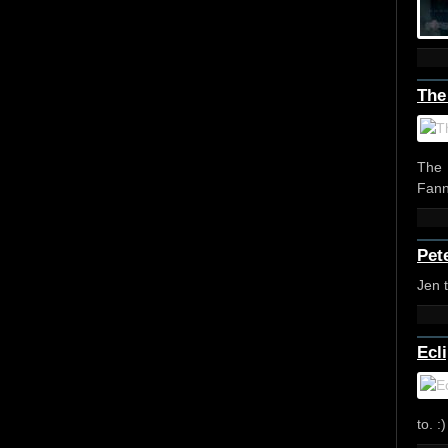
The
The 
Fann
Pete
Jen 
Ecl
to. :)