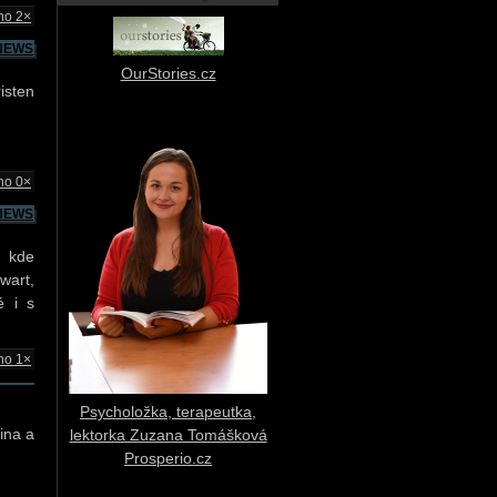
no 2×
NEWS
OurStories.cz
isten
no 0×
NEWS
, kde
wart,
é i s
no 1×
Psycholožka, terapeutka,
kina a
lektorka Zuzana Tomášková
Prosperio.cz