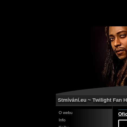
Stmívání.eu ~ Twilight Fan 
O webu
Ofic
Info