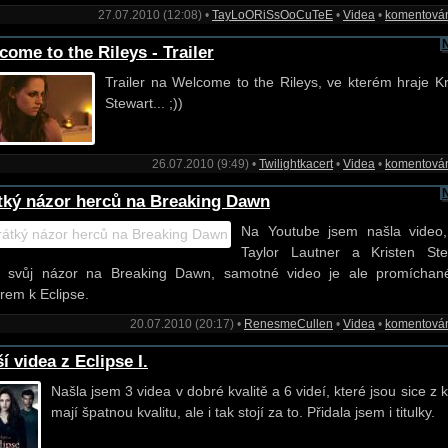
27.07.2010 (12:08) •
TayLoORiSsOoCuTeE
•
Videa
•
komentová
come to the Rileys - Trailer
Trailer na Welcome to the Rileys, ve kterém hraje Kr
Stewart... ;))
26.07.2010 (9:49) •
Twilightkacert
•
Videa
•
komentová
tký názor herců na Breaking Dawn
Na Youtube jsem našla video
Taylor Lautner a Kristen Ste
jí svůj názor na Breaking Dawn, samotné video je ale promíchan
erem k Eclipse.
20.07.2010 (20:17) •
RenesmeCullen
•
Videa
•
komentová
í videa z Eclipse I.
Našla jsem 3 videa v dobré kvalitě a 6 videí, které jsou sice z 
mají špatnou kvalitu, ale i tak stojí za to. Přidala jsem i titulky.