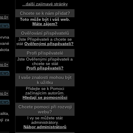
...další zajímavé stránky
Chcete se k nám přidat?
no 0×
Toto může být i váš web.
Máte zájem?
NEWS
Ověřování přispěvatelů
ervna
Jste Přispěvateli a chcete se
ávané
stát
Ověřenými přispěvateli?
akota
Profi přispěvatelé
Jste Ověřenými přispěvateli a
chcete se stát
no 0×
Profi přispěvateli?
NEWS
I vaše znalosti mohou být
k užitku
Přidejte se k Pomoci
začínajícím autorům.
no 0×
Hledají se pomocníčci
NEWS
Chcete pomoci při rozvoji
webu?
lita,
I vy se můžete stát
jí za
administrátory.
Nábor administrátorů