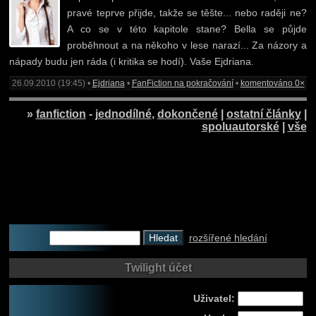
pravé teprve přijde, takže se těšte... nebo raději ne?
A co se v této kapitole stane? Bella se půjde
proběhnout a na někoho v lese narazí... Za názory a
nápady budu jen ráda (i kritika se hodí). Vaše Ejdriana.
26.09.2010 (19:45) •
Ejdriana
•
FanFiction na pokračování
•
komentováno 0×
»
fanfiction
-
jednodílné
,
dokončené
|
ostatní články
|
spoluautorské
|
vše
rozšířené hledání
Twilight účet
Uživatel: