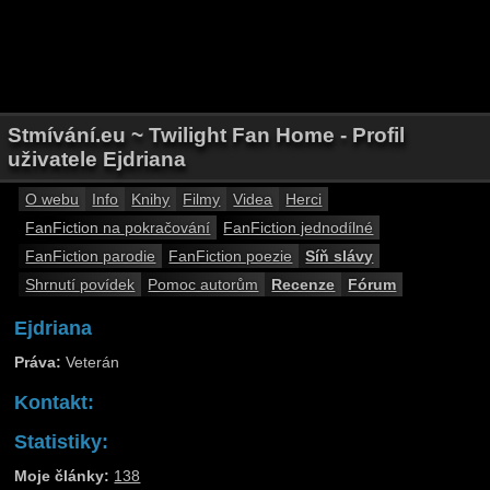
Stmívání.eu ~ Twilight Fan Home - Profil
uživatele Ejdriana
O webu
Info
Knihy
Filmy
Videa
Herci
FanFiction na pokračování
FanFiction jednodílné
FanFiction parodie
FanFiction poezie
Síň slávy
Shrnutí povídek
Pomoc autorům
Recenze
Fórum
Ejdriana
Práva:
Veterán
Kontakt:
Statistiky:
Moje články:
138