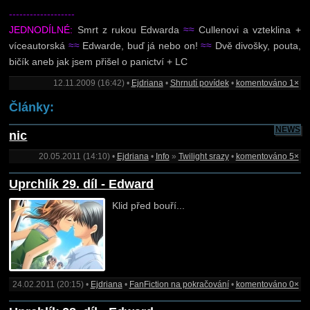
-------------------
JEDNODÍLNÉ:
Smrt z rukou Edwarda
≈≈
Cullenovi a vzteklina +
víceautorská
≈≈
Edwarde, buď já nebo on!
≈≈
Dvě divošky, pouta,
bičík aneb jak jsem přišel o panictví + LC
12.11.2009 (16:42) •
Ejdriana
•
Shrnutí povídek
•
komentováno 1×
Články:
NEWS
nic
20.05.2011 (14:10) •
Ejdriana
•
Info
»
Twilight srazy
•
komentováno 5×
Uprchlík 29. díl - Edward
Klid před bouří...
24.02.2011 (20:15) •
Ejdriana
•
FanFiction na pokračování
•
komentováno 0×