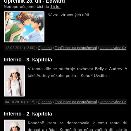
Uprchlík 28. díl - Edward
Nedoporučujeme číst do
15 let
.
Návrat ztracených dětí…
13.02.2011 (13:00) •
Ejdriana
•
FanFiction na pokračování
•
komentováno 0×
Inferno - 3. kapitola
V tomto díle se odehraje rozhovor Belly a Audrey. A
také Audrey někoho potká... Koho? Uvidíte...
04.10.2010 (10:15) •
Ejdriana
•
FanFiction na pokračování
•
komentováno 0×
Inferno - 2. kapitola
Konečně jsem se dopracovala k tomu tento díl
dopsat a přidat. Konečně se něco začíná dít, ale to