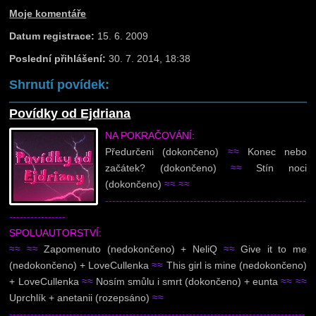
Moje komentáře
Datum registrace:
15. 6. 2009
Poslední přihlášení:
30. 7. 2014, 18:38
Shrnutí povídek:
Povídky od Ejdriana
NA POKRAČOVÁNÍ:
Předurčeni (dokončeno)
≈≈
Konec nebo
začátek? (dokončeno)
≈≈
Stín noci
(dokončeno)
≈≈
≈≈
---------------------------------------------------------
----------------
SPOLUAUTORSTVÍ:
≈≈
≈≈
Zapomenuto (nedokončeno) + NeliQ
≈≈
Give it to me
(nedokončeno) + LoveCullenka
≈≈
This girl is mine (nedokončeno)
+ LoveCullenka
≈≈
Nosím smůlu i smrt (dokončeno) + eunta
≈≈
≈≈
Uprchlík + anetanii (rozepsáno)
≈≈
------------------------------------------------------------------------------------