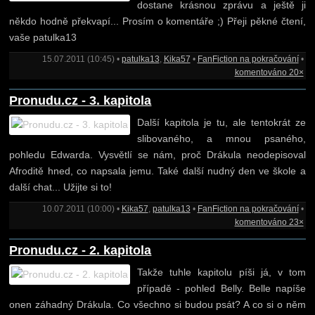
dostane krásnou zprávu a ještě ji
někdo hodně překvapí... Prosím o komentáře ;) Přeji pěkné čtení,
vaše patulka13
15.07.2011 (10:45) •
patulka13
,
Kika57
•
FanFiction na pokračování
•
komentováno 20×
Pronudu.cz - 3. kapitola
Další kapitola je tu, ale tentokrát ze
slibovaného, a mnou psaného,
pohledu Edwarda. Vysvětlí se nám, proč Drákula neodepisoval
Afroditě hned, co napsala jemu. Také další nudný den ve škole a
další chat... Užijte si to!
10.07.2011 (10:00) •
Kika57
,
patulka13
•
FanFiction na pokračování
•
komentováno 23×
Pronudu.cz - 2. kapitola
Takže tuhle kapitolu píši já, v tom
případě - pohled Belly. Belle napíše
onen záhadný Drákula. Co všechno si budou psát? A co si o něm