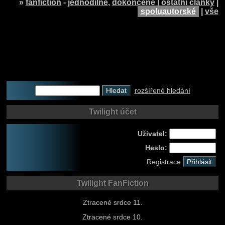
»
fanfiction
-
jednodílné
,
dokončené
|
ostatní články
|
spoluautorské
|
vše
rozšířené hledání
Twilight účet
Uživatel:
Heslo:
Registrace
Twilight FanFiction
Ztracené srdce 11.
Ztracené srdce 10.