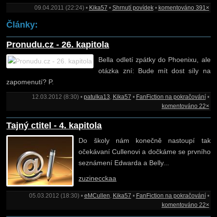
09.04.2011 (22:24) •
Kika57
•
Shrnutí povídek
•
komentováno 391×
Články:
Pronudu.cz - 26. kapitola
Bella odletí zpátky do Phoenixu, ale
otázka zní: Bude mít dost síly na
zapomenutí? P.
12.03.2012 (8:30) •
patulka13
,
Kika57
•
FanFiction na pokračování
•
komentováno 22×
Tajný ctitel - 4. kapitola
Do školy nám konečně nastoupí tak
očekávaní Cullenovi a dočkáme se prvního
seznámení Edwarda a Belly...
zuzinecckaa
05.03.2012 (18:30) •
eMCullen
,
Kika57
•
FanFiction na pokračování
•
komentováno 22×