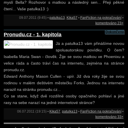
myslí Bella? Rozhovor s matkou a následný sen... Přeji pěkné
čtení... Vaše patulka13 :)
09.07.2011 (9:45) •
patulka13
,
Kika57
•
FanFiction na pokračování
•
komentováno 23×
Dokončeno
Pronudu.cz - 1. kapitola
Já a patulka13 vám přinášíme novou
spoluautorskou povídku. O čem?
Isabella Maria Swan - člověk. Žije se svou matkou ve Phoenixu a
velice ráda a často tráví čas na internetu, zejména na stránce
pronudu.cz.
Edward Anthony Mason Cullen - upír. Již dva roky žije se svou
rodinou v malém deštivém městečku Forks. Jednou na internetu
narazil na stránku pronudu.cz...
Co se stane, když dvě rozdílné osoby opačného pohlaví a jiné
rasy na sebe narazí na jedné internetové stránce?
06.07.2011 (19:15) •
Kika57
,
patulka13
•
FanFiction na pokračování
•
komentováno 33×