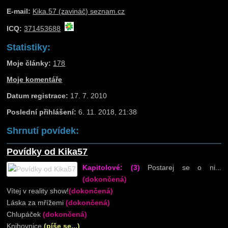
E-mail:
Kika.57 (zavináč) seznam.cz
ICQ:
371453688
Statistiky:
Moje články:
178
Moje komentáře
Datum registrace:
17. 7. 2010
Poslední přihlášení:
6. 11. 2018, 21:38
Shrnutí povídek:
Povídky od Kika57
Kapitolové: (3)
Postarej se o ni...
(dokončená)
Vítej v reality show!
(dokončená)
Láska za mřížemi
(dokončená)
Chlupáček
(dokončená)
Knihovnice
(píše se...)