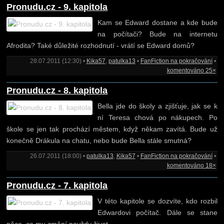
Pronudu.cz - 9. kapitola
Kam se Edward dostane a kde bude
na počítači? Bude na internetu
Afrodita? Také důležité rozhodnutí - vrátí se Edward domů?
28.07.2011 (12:30) •
Kika57
,
patulka13
•
FanFiction na pokračování
•
komentováno 25×
Pronudu.cz - 8. kapitola
Bella jde do školy a zjišťuje, jak se k
ní Teresa chová po nákupech. Po
škole se jen tak prochází městem, když někam zavítá. Bude už
konečně Drákula na chatu, nebo bude Bella stále smutná?
26.07.2011 (18:00) •
patulka13
,
Kika57
•
FanFiction na pokračování
•
komentováno 18×
Pronudu.cz - 7. kapitola
V této kapitole se dozvíte, kdo rozbil
Edwardovi počítač. Dále se stane