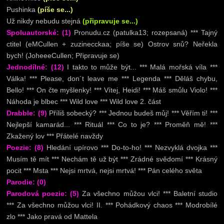
Pushinka
(píše se...)
Už nikdy nebudu stejná
(připravuje se...)
Spoluautorské: (1)
Pronudu.cz (patulka13; rozepsaná) *** Tajný
ctitel (eMCullen + zuzinecckaa; píše se) Ostrov snů? Neřekla
bych! (JoheeeCullen; Připravuje se)
Jednodílné: (12)
I takto to může být... *** Malá mořská víla ***
Válka! *** Please, don´t leave me *** Legenda *** Děláš chybu,
Bello! *** On čte myšlenky! *** Vítej, Heidi! *** Máš smůlu Violo! ***
Náhoda je blbec *** Wild love *** Wild love 2. část
Drabble: (9)
Příliš sobecký? *** Jednou budeš můj! *** Věřím ti! ***
Nejlepší kamarád... *** Rituál *** Co to je? *** Proměň mě! ***
Zkažený lov *** Přátelé navždy
Poezie: (8)
Hledání upírovo *** Do-to-ho! *** Nezvyklá dvojka ***
Musím tě mít *** Nechám tě už být *** Zrádné svědomí *** Krásný
pocit *** Msta *** Nejsi mrtvá, nejsi mrtvá! *** Pán celého světa
Parodie: (0)
Parodová poezie: (5)
Za všechno můžou vlci! *** Baletní studio
*** Za všechno můžou vlci! II. *** Pohádkový chaos *** Modrobílé
zlo *** Jako pravá od Mattela