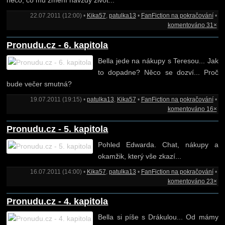
něco, co mu změní navždy život...
22.07.2011 (12:00) •
Kika57
,
patulka13
•
FanFiction na pokračování
•
komentováno 31×
Pronudu.cz - 6. kapitola
Bella jede na nákupy s Teresou... Jak
to dopadne? Něco se dozví... Proč
bude večer smutná?
19.07.2011 (19:15) •
patulka13
,
Kika57
•
FanFiction na pokračování
•
komentováno 16×
Pronudu.cz - 5. kapitola
Pohled Edwarda. Chat, nákupy a
okamžik, který vše zkazí...
16.07.2011 (14:00) •
Kika57
,
patulka13
•
FanFiction na pokračování
•
komentováno 23×
Pronudu.cz - 4. kapitola
Bella si píše s Drákulou... Od mámy