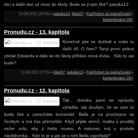
otci a další den už musí do školy. Bude se jí tam líbit? patulka13
19.08.2011 (20:45) •
patulka13
,
Kika57
•
FanFiction na pokračování
•
komentováno 29×
Pronudu.cz - 13. kapitola
Konečně jste se dočkali a máte tu
další díl. O čem? Tanyi první pokus
zdolat Edwarda a dále se do školy přihlásí nová dívka... Kdo to asi
bude?
12.08.2011 (7:15) •
Kika57
,
patulka13
•
FanFiction na pokračování
•
komentováno 20×
Pronudu.cz - 12. kapitola
Tak... dneska jsem se opravdu
vyřádila, tak doufám, že se vám to
bude líbit a zanecháte komentář. Bella je na procházce se
Scottym a má čas přemýšlet. Když přijde domů, matka ji později
večer volá, aby jí řekla novinu. A nakonec má u postele
návštěvníka... Kdo to je a jak se s ním Bella vypořádá?