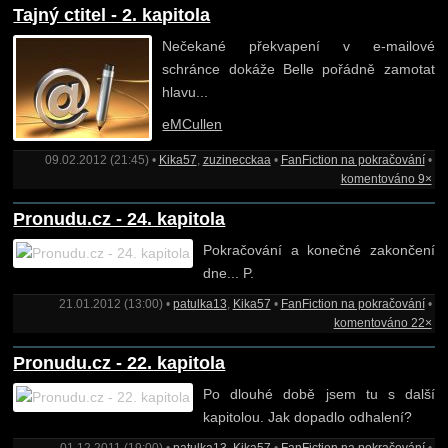
Tajný ctitel - 2. kapitola
Nečekané překvapení v e-mailové
schránce dokáže Belle pořádně zamotat
hlavu...
eMCullen
09.02.2012 (21:45) •
Kika57
,
zuzinecckaa
•
FanFiction na pokračování
•
komentováno 9×
Pronudu.cz - 24. kapitola
Pokračování a konečné zakončení
dne... P.
21.01.2012 (13:00) •
patulka13
,
Kika57
•
FanFiction na pokračování
•
komentováno 22×
Pronudu.cz - 22. kapitola
Po dlouhé době jsem tu s další
kapitolou. Jak dopadlo odhalení?