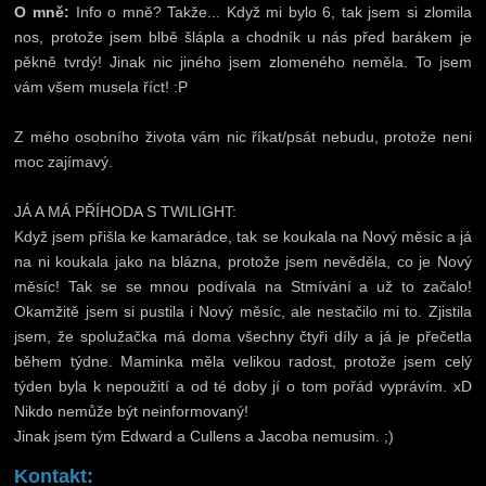
O mně:
Info o mně? Takže... Když mi bylo 6, tak jsem si zlomila
nos, protože jsem blbě šlápla a chodník u nás před barákem je
pěkně tvrdý! Jinak nic jiného jsem zlomeného neměla. To jsem
vám všem musela říct! :P
Z mého osobního života vám nic říkat/psát nebudu, protože neni
moc zajímavý.
JÁ A MÁ PŘÍHODA S TWILIGHT:
Když jsem přišla ke kamarádce, tak se koukala na Nový měsíc a já
na ni koukala jako na blázna, protože jsem nevěděla, co je Nový
měsíc! Tak se se mnou podívala na Stmívání a už to začalo!
Okamžitě jsem si pustila i Nový měsíc, ale nestačilo mi to. Zjistila
jsem, že spolužačka má doma všechny čtyři díly a já je přečetla
během týdne. Maminka měla velikou radost, protože jsem celý
týden byla k nepoužití a od té doby jí o tom pořád vyprávím. xD
Nikdo nemůže být neinformovaný!
Jinak jsem tým Edward a Cullens a Jacoba nemusim. ;)
Kontakt: