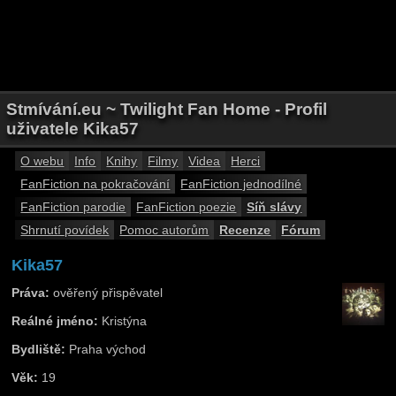
Stmívání.eu ~ Twilight Fan Home - Profil
uživatele Kika57
O webu
Info
Knihy
Filmy
Videa
Herci
FanFiction na pokračování
FanFiction jednodílné
FanFiction parodie
FanFiction poezie
Síň slávy
Shrnutí povídek
Pomoc autorům
Recenze
Fórum
Kika57
Práva:
ověřený přispěvatel
Reálné jméno:
Kristýna
Bydliště:
Praha východ
Věk:
19