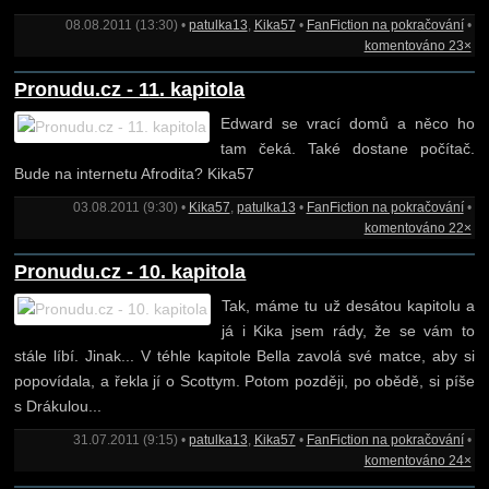
08.08.2011 (13:30) •
patulka13
,
Kika57
•
FanFiction na pokračování
•
komentováno 23×
Pronudu.cz - 11. kapitola
Edward se vrací domů a něco ho
tam čeká. Také dostane počítač.
Bude na internetu Afrodita? Kika57
03.08.2011 (9:30) •
Kika57
,
patulka13
•
FanFiction na pokračování
•
komentováno 22×
Pronudu.cz - 10. kapitola
Tak, máme tu už desátou kapitolu a
já i Kika jsem rády, že se vám to
stále líbí. Jinak... V téhle kapitole Bella zavolá své matce, aby si
popovídala, a řekla jí o Scottym. Potom později, po obědě, si píše
s Drákulou...
31.07.2011 (9:15) •
patulka13
,
Kika57
•
FanFiction na pokračování
•
komentováno 24×