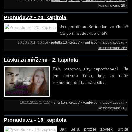
01.12.2011 (19:00) •
patulka13
,
Kika57
•
FanFiction na pokračování
•
komentováno 29×
Pronudu.cz - 20. kapitola
Jak proběhne Bellin den ve škole?
Co po ní bude Alice chtít?
28.10.2011 (16:15) •
patulka13
,
Kika57
•
FanFiction na pokračování
•
komentováno 26×
Láska za mřížemi - 2. kapitola
Běh, rozhovor, slzy, nepochopení... Je
jen otázkou času, kdy za naše
rozhodnutí dojdou následky...
19.10.2011 (17:15) •
Sharken
,
Kika57
•
FanFiction na pokračování
•
komentováno 26×
Pronudu.cz - 18. kapitola
Jak Bella prožije zbytek, určitě