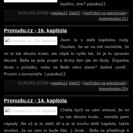
lepšího, dne? patulka13...
10.10.2011 (10:00) •
patulka13
,
Kika57
•
FanFiction na pokračování
•
komentováno 21×
Pronudu.cz - 16. kapitola
Jsem tu s další kapitolou nudy.
Doufám, že se na mě nezlobíte, že
mi to tak dlouho trvalo, ale nějak to vyšlo tak, že je to opravdu
dlouhé. Bella se jede projet a druhý den jde do školy. Dopadne
škola v pořádku, nebo se Belle něco stane? Jedině uvnitř...
Prosím o komentáře :) patulka13
31.08.2011 (21:00) •
patulka13
,
Kika57
•
FanFiction na pokračování
•
komentováno 25×
Pronudu.cz - 14. kapitola
Chtěla bych se vám omluvit, že mi
to tak dlouho trvalo... neměla jsem
nápady. Ale už je tu další díl a je to trochu delší kapitola, takže
doufám, že se vám to bude líbit. ;) Jinak... Bella se přistěhuje k