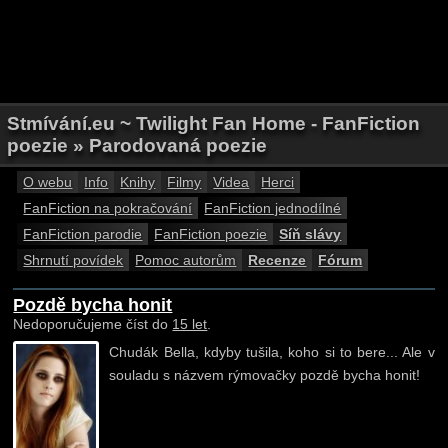
Stmívání.eu ~ Twilight Fan Home - FanFiction
poezie » Parodovaná poezie
O webu
Info
Knihy
Filmy
Videa
Herci
FanFiction na pokračování
FanFiction jednodílné
FanFiction parodie
FanFiction poezie
Síň slávy
Shrnutí povídek
Pomoc autorům
Recenze
Fórum
Pozdě bycha honit
Nedoporučujeme číst do
15 let
.
Chudák Bella, kdyby tušila, koho si to bere... Ale v
souladu s názvem rýmovačky pozdě bycha honit!