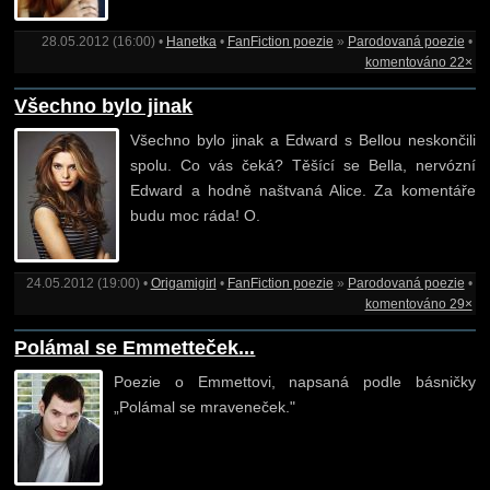
28.05.2012 (16:00) •
Hanetka
•
FanFiction poezie
»
Parodovaná poezie
•
komentováno 22×
Všechno bylo jinak
Všechno bylo jinak a Edward s Bellou neskončili
spolu. Co vás čeká? Těšící se Bella, nervózní
Edward a hodně naštvaná Alice. Za komentáře
budu moc ráda! O.
24.05.2012 (19:00) •
Origamigirl
•
FanFiction poezie
»
Parodovaná poezie
•
komentováno 29×
Polámal se Emmetteček...
Poezie o Emmettovi, napsaná podle básničky
„Polámal se mraveneček."