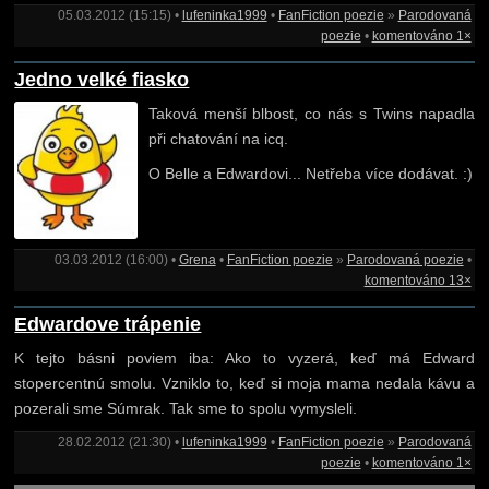
05.03.2012 (15:15) •
lufeninka1999
•
FanFiction poezie
»
Parodovaná
poezie
•
komentováno 1×
Jedno velké fiasko
Taková menší blbost, co nás s Twins napadla
při chatování na icq.
O Belle a Edwardovi... Netřeba více dodávat. :)
03.03.2012 (16:00) •
Grena
•
FanFiction poezie
»
Parodovaná poezie
•
komentováno 13×
Edwardove trápenie
K tejto básni poviem iba: Ako to vyzerá, keď má Edward
stopercentnú smolu. Vzniklo to, keď si moja mama nedala kávu a
pozerali sme Súmrak. Tak sme to spolu vymysleli.
28.02.2012 (21:30) •
lufeninka1999
•
FanFiction poezie
»
Parodovaná
poezie
•
komentováno 1×