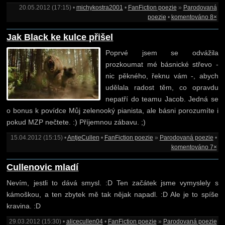
20.05.2012 (17:15) •
michykostra2001
•
FanFiction poezie
»
Parodovaná
poezie
•
komentováno 8×
Jak Black ke kulce přišel
Poprvé jsem se odvážila
prozkoumat mé básnické střevo -
nic pěkného, řeknu vám -, abych
udělala radost těm, co opravdu
nepatří do teamu Jacob. Jedná se
o bonus k povídce Můj zelenooký pianista, ale básni porozumíte i
pokud MZP nečtete. :) Příjemnou zábavu. ;)
15.04.2012 (15:15) •
AntjeCullen
•
FanFiction poezie
»
Parodovaná poezie
•
komentováno 7×
Cullenovic mladí
Nevím, jestli to dává smysl. :D Ten začátek jsme vymyslely s
kámoškou, a ten zbytek mě tak nějak napadl. :D Ale je to spíše
kravina. :D
29.03.2012 (15:30) •
alicecullen04
•
FanFiction poezie
»
Parodovaná poezie