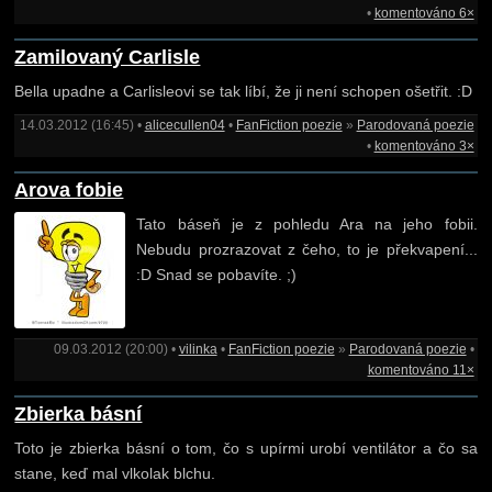
•
komentováno 6×
Zamilovaný Carlisle
Bella upadne a Carlisleovi se tak líbí, že ji není schopen ošetřit. :D
14.03.2012 (16:45) •
alicecullen04
•
FanFiction poezie
»
Parodovaná poezie
•
komentováno 3×
Arova fobie
Tato báseň je z pohledu Ara na jeho fobii.
Nebudu prozrazovat z čeho, to je překvapení...
:D Snad se pobavíte. ;)
09.03.2012 (20:00) •
vilinka
•
FanFiction poezie
»
Parodovaná poezie
•
komentováno 11×
Zbierka básní
Toto je zbierka básní o tom, čo s upírmi urobí ventilátor a čo sa
stane, keď mal vlkolak blchu.