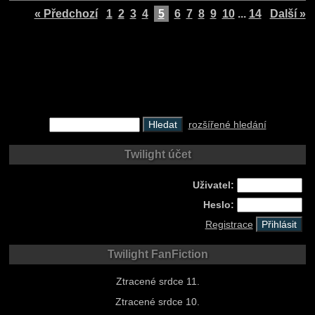
« Předchozí
1
2
3
4
5
6
7
8
9
10
...
14
Další »
rozšířené hledání
Twilight účet
Uživatel:
Heslo:
Registrace
Twilight FanFiction
Ztracené srdce 11.
Ztracené srdce 10.