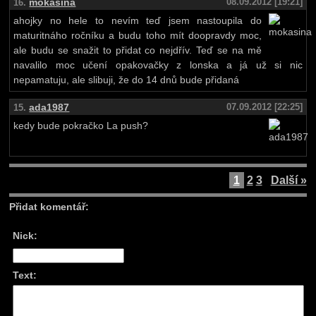
mokasina
08.09.2012 [19:21]
16.
ahojky no hele to nevím teď jsem nastoupila do
maturitnáho ročníku a budu toho mít doopravdy moc,
ale budu se snažit to přidat co nejdřív. Teď se na mě
navalilo moc učení opakovačky z lonska a já už si nic
nepamatuju, ale slibuji, že do 14 dnů bude přidaná
ada1987
07.09.2012 [22:25]
15.
kedy bude pokračko La push?
1
2
3
Další »
Přidat komentář:
Nick:
Text: