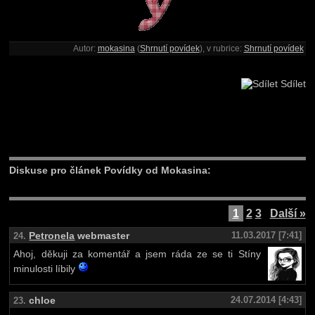
Autor:
mokasina
(
Shrnutí povídek
), v rubrice:
Shrnutí povídek
Sdílet
Diskuse pro článek Povídky od Mokasina:
1
2
3
Další »
Petronela
webmaster
11.03.2017 [7:41]
24.
Ahoj, děkuji za komentář a jsem ráda ze se ti Stíny
minulosti líbily
chloe
24.07.2014 [4:43]
23.