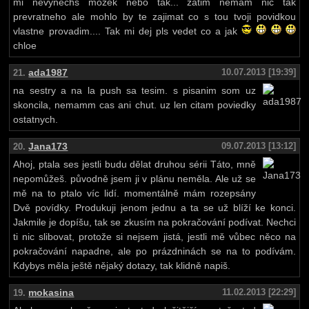
mi nevynechs mozek nebo tak... zatim nemam nic tak
prevratneho ale mohlo by te zajimat co s tou tvoji povidkou
vlastne provadim.... Tak mi dej pls vedet co a jak
chloe
ada1987
10.07.2013 [19:39]
21.
na sestry a na la push sa tesim. s pisanim som uz
skoncila, nemamm cas ani chut. uz len citam poviedky
ostatnych.
Jana173
09.07.2013 [13:12]
20.
Ahoj, ptala ses jestli budu dělat druhou sérii Táto, mně
nepomůžeš. původně jsem ji v plánu neměla. Ale už se
mě na to ptalo víc lidí. momentálně mám rozepsány
Dvě povídky. Produkuji jenom jednu a ta se už blíží ke konci.
Jakmile je dopíšu, tak se zkusím na pokračování podívat. Nechci
ti nic slibovat, protože si nejsem jistá, jestli mě vůbec něco na
pokračování napadne, ale po prázdninách se na to podívám.
Kdybys měla ještě nějaký dotazy, tak klidně napiš.
mokasina
11.02.2013 [22:29]
19.