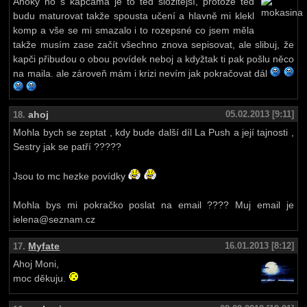
Ahoky no s kapčama je to ted složitější, protože ted
budu maturovat takže spousta učení a hlavně mi klekl
komp a vše se mi smazalo i to rozepsné co jsem měla
takže musím zase začít všechno znova sepisovat, ale slibuj, že
kapči přibudou o obou povídek neboj a kdyžtak ti pak pošlu něco
na maila. ale zároveň mám i krizi nevím jak pokračovat dál
ahoj
05.02.2013 [9:11]
18.
Mohla bych se zeptat , kdy bude další díl La Push a její tajnosti ,
Sestry jak se patří ?????
Jsou to mc hezke povídky
Mohla bys mi pokračko poslat na email ???? Muj email je
ielena@seznam.cz
Myfate
16.01.2013 [8:12]
17.
Ahoj Moni,
moc děkuju.