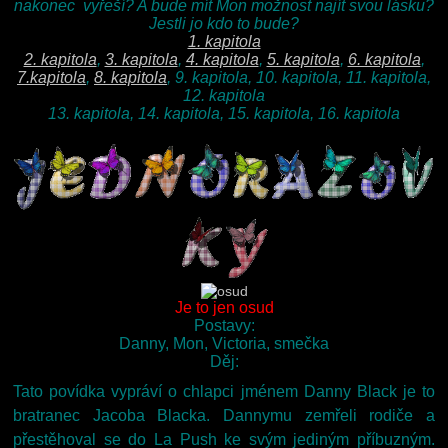
nakonec vyřeší? A bude mít Mon možnost najít svou lásku?
Jestli jo kdo to bude?
1. kapitola
2. kapitola
,
3. kapitola
,
4. kapitola
,
5. kapitola
,
6. kapitola
,
7.kapitola
,
8. kapitola
, 9. kapitola, 10. kapitola, 11. kapitola,
12. kapitola
13. kapitola, 14. kapitola, 15. kapitola, 16. kapitola
Je to jen osud
Postavy:
Danny, Mon, Victoria, smečka
Děj:
Tato povídka vypráví o chlapci jménem Danny Black je to
bratranec Jacoba Blacka. Dannymu zemřeli rodiče a
přestěhoval se do La Push ke svým jediným příbuzným.