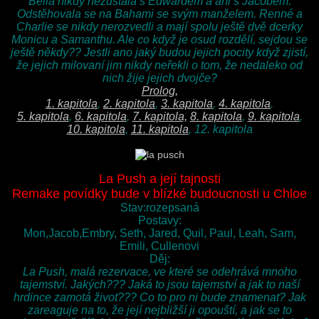
Bella nikdy nezůstala s Edwardem a ani s Jacobem.
Odstěhovala se na Bahami se svým manželem. Renné a
Charlie se nikdy nerozvedli a mají spolu ještě dvě dcerky
Monicu a Samanthu. Ale co když je osud rozdělí, sejdou se
ještě někdy?? Jestli ano jaký budou jejich pocity když zjistí,
že jejich milovaní jim nikdy neřekli o tom, že nedaleko od
nich žije jejich dvojče?
Prolog,
1. kapitola
,
2. kapitola
,
3. kapitola
,
4. kapitola
.
5. kapitola
,
6. kapitola
,
7. kapitola,
8. kapitola
,
9. kapitola
,
10. kapitola
,
11. kapitola
, 12. kapitola
La Push a její tajnosti
Remake povídky bude v blízké budoucnosti u Chloe
Stav:rozepsaná
Postavy:
Mon,Jacob,Embry, Seth, Jared, Quil, Paul, Leah, Sam,
Emili, Cullenovi
Děj:
La Push, malá rezervace, ve které se odehrává mnoho
tajemství. Jakých??? Jaká to jsou tajemství a jak to naší
hrdince zamotá život??? Co to pro ni bude znamenat? Jak
zareaguje na to, že její nejbližší ji opouští, a jak se to