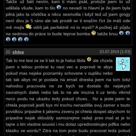
Takže už fakt nevím, kam ti mám psát, protože jsem to už
udělala všude, kam to šlo
no nevadí to hlavní je že jsem byla
pilná jako ta včelička a něco sesmolila i když ted už jsem grogy
není divu je 5 ráno ale tak prostě se ti snažím říct že máš ode
mě mejla
vidíš jak perfektně mi to myslí? A počkej až půjdu
na sedmou do práce to bude teprve bomba
takže brou
chloe
23.07.2014 [1:03]
22.
Tak to me tesi ze se ti tak to je haluz libila
ale chzela
jsem s tebou probrat tu nasi vec a poprosit te abys
pokud mas nejake poznamky schovane v supliku nebo
tak tak abys mi je poslala na email dneska jsem na tom totiz
nahodou pracovala ne ze bych se dostala do nejakych
zavratnych dalek nebo tak to ne ale mozna ti uz tento vikrnd
neco poslu na ukazku tedy pokud chces... No a jeste jsem te
chtela poprosit jestli bys mi trochu nenastilila svuj zamer s touto
povidkou pripadne k jakemu zsveru jsi chtela dospet abychom to
pripadne nejak skloubily samozrejme radeji pres mail at je to
tajne s tim vlastne souvisi i mu dotaz uprednostnujes pdfka nebo
klasiku ve wordu? Zitra na tom jeste budu pracovat teda pokud