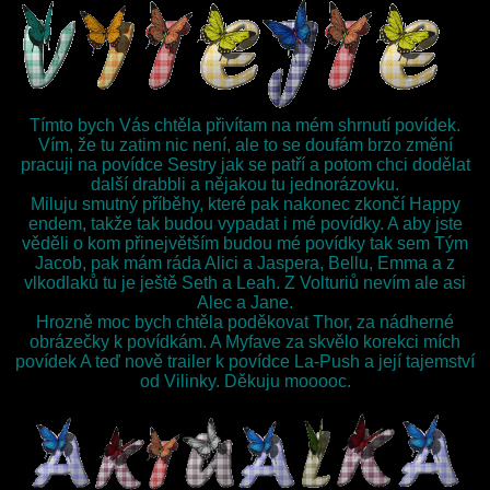
Tímto bych Vás chtěla přivítam na mém shrnutí povídek.
Vím, že tu zatim nic není, ale to se doufám brzo změní
pracuji na povídce Sestry jak se patří a potom chci dodělat
další drabbli a nějakou tu jednorázovku.
Miluju smutný příběhy, které pak nakonec zkončí Happy
endem, takže tak budou vypadat i mé povídky. A aby jste
věděli o kom přinejvětším budou mé povídky tak sem Tým
Jacob, pak mám ráda Alici a Jaspera, Bellu, Emma a z
vlkodlaků tu je ještě Seth a Leah. Z Volturiů nevím ale asi
Alec a Jane.
Hrozně moc bych chtěla poděkovat Thor, za nádherné
obrázečky k povídkám. A Myfave za skvělo korekci mích
povídek A teď nově trailer k povídce La-Push a její tajemství
od Vilinky. Děkuju mooooc.