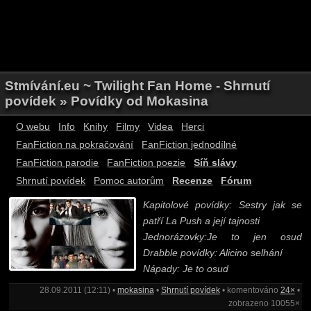
Stmívání.eu ~ Twilight Fan Home - Shrnutí
povídek » Povídky od Mokasina
O webu
Info
Knihy
Filmy
Videa
Herci
FanFiction na pokračování
FanFiction jednodílné
FanFiction parodie
FanFiction poezie
Síň slávy
Shrnutí povídek
Pomoc autorům
Recenze
Fórum
Kapitolové povídky: Sestry jak se
patří La Push a její tajnosti
Jednorázovky:Je to jen osud
Drabble povídky: Alicino selhání
Nápady: Je to osud
28.09.2011 (12:11) •
mokasina
•
Shrnutí povídek
• komentováno
24×
•
zobrazeno 10055×