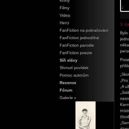
Knihy
Filmy
Videa
Herci
3. k
FanFiction na pokračování
Bylo
FanFiction jednodílné
jedn
něka
FanFiction parodie
perso
FanFiction poezie
Pose
Síň slávy
přišl
Shrnutí povídek
„Sko
Pomoc autorům
„Pro 
Recenze
„A u
Fórum
„Jis
Galerie »
nesm
Karm
míst
člov
„Sam
dám