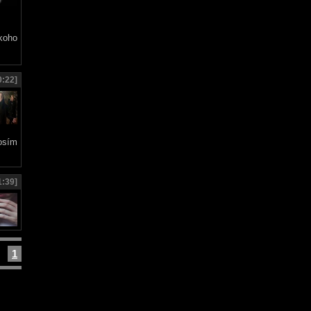
 koho
0:22]
rosím
1:39]
1