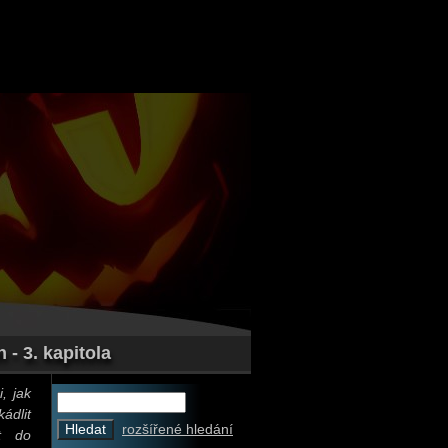
- 3. kapitola
, jak
ádlit
rozšířené hledání
t do