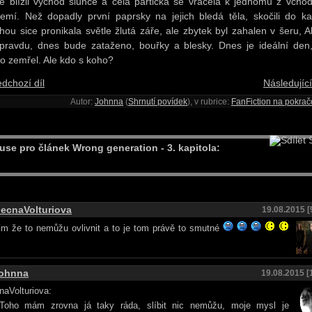
e blížil východ slunce a celá partička se vracela k jednomu z vcho
emí. Než dopadly první paprsky na jejich bledá těla, skočili do ka
hou sice pronikala světle žlutá záře, ale zbytek byl zahalen v šeru, Ali
pravdu, dnes bude zataženo, bouřky a blesky. Dnes je ideální den
o zemřel. Ale kdo s koho?
edchozí díl
Následující
Autor:
Johnna
(
Shrnutí povídek
), v rubrice:
FanFiction na pokrač
S
use pro článek Wrong generation - 3. kapitola:
lecnaVolturiova
19.08.2015 [
ím že to nemůžu ovlivnit a to je tom právě to smutné
ohnna
19.08.2015 [
naVolturiova:
oho mám zrovna já taky ráda, slíbit nic nemůžu, moje mysl je