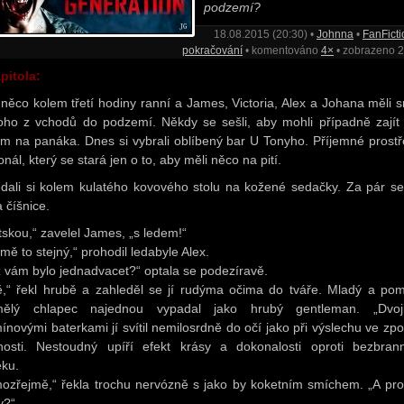
podzemí?
18.08.2015 (20:30) •
Johnna
•
FanFicti
pokračování
• komentováno
4×
• zobrazeno 
apitola:
 něco kolem třetí hodiny ranní a James, Victoria, Alex a Johana měli s
oho z vchodů do podzemí. Někdy se sešli, aby mohli případně zajít 
m na panáka. Dnes si vybrali oblíbený bar U Tonyho. Příjemné prostř
nál, který se stará jen o to, aby měli něco na pití.
dali si kolem kulatého kovového stolu na kožené sedačky. Za pár s
a číšnice.
tskou,“ zavelel James, „s ledem!“
mě to stejný,“ prohodil ledabyle Alex.
ž vám bylo jednadvacet?“ optala se podezíravě.
tě,“ řekl hrubě a zahleděl se jí rudýma očima do tváře. Mladý a po
ělý chlapec najednou vypadal jako hrubý gentleman. „Dvoji
ínovými baterkami jí svítil nemilosrdně do očí jako při výslechu ve zp
nosti. Nestoudný upíří efekt krásy a dokonalosti oproti bezbra
ěku.
ozřejmě,“ řekla trochu nervózně s jako by koketním smíchem. „A pro
y?“