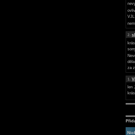
nev
ovli
VJL:
nem
s
2.
krás
sorr
Nevr
děla
za z
V
1.
len 
krás
Přid
Nic