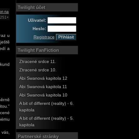
Twilight účet
on na
2251×
Uživatel:
Heslo:
raz u
Registrace
ještě
edí a
Twilight FanFiction
Ztracené srdce 11.
ekund
Ztracené srdce 10.
Abi Swanová kapitola 12
Abi Swanová kapitola 11
Abi Swanová kapitola 10
měrně
A bit of different (reality) - 6.
tou.“
kapitola
ocené
A bit of different (reality) - 5.
nnému
kapitola
 vás,
Partnerské stránky