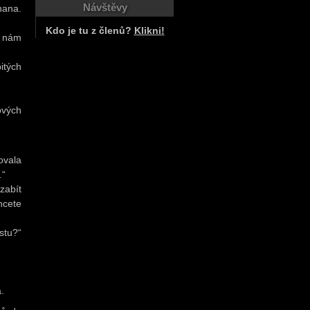
Návštěvy
hana.
Kdo je tu z členů?
Klikni!
o nám
itých
ových
ovala
…“
zabít
hcete
stu?“
.