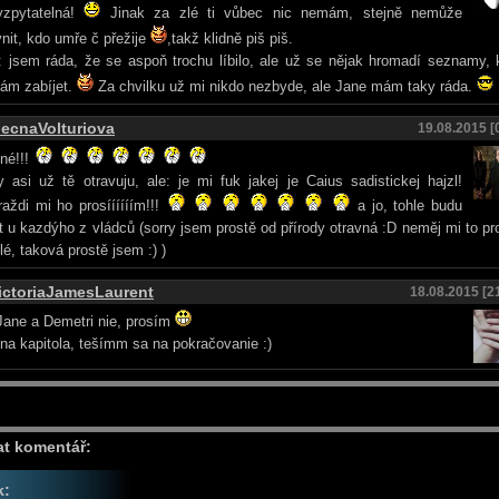
yzpytatelná!
Jinak za zlé ti vůbec nic nemám, stejně nemůže
vnit, kdo umře č přežije
,takž klidně piš piš.
 jsem ráda, že se aspoň trochu líbilo, ale už se nějak hromadí seznamy,
ám zabíjet.
Za chvilku už mi nikdo nezbyde, ale Jane mám taky ráda.
lecnaVolturiova
19.08.2015 [
né!!!
y asi už tě otravuju, ale: je mi fuk jakej je Caius sadistickej hajzl!
aždi mi ho prosíííííím!!!
a jo, tohle budu
t u kazdýho z vládců (sorry jsem prostě od přírody otravná :D neměj mi to p
lé, taková prostě jsem :) )
ictoriaJamesLaurent
18.08.2015 [2
Jane a Demetri nie, prosím
na kapitola, tešímm sa na pokračovanie :)
at komentář:
k: