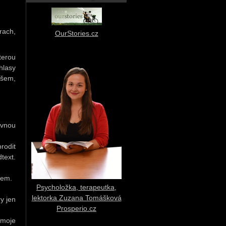
rach,
OurStories.cz
terou
hlasy
všem,
ivnou
rodit
text.
tem.
Psycholožka, terapeutka,
lektorka Zuzana Tomášková
ry jen
Prosperio.cz
 moje