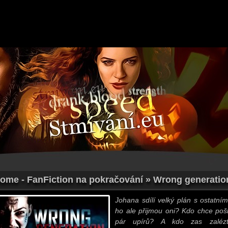
Home - FanFiction na pokračování » Wrong generation 
Johana sdílí velký plán s ostatními
ho ale přijmou oni? Kdo chce pošk
pár upírů? A kdo zas zaléz