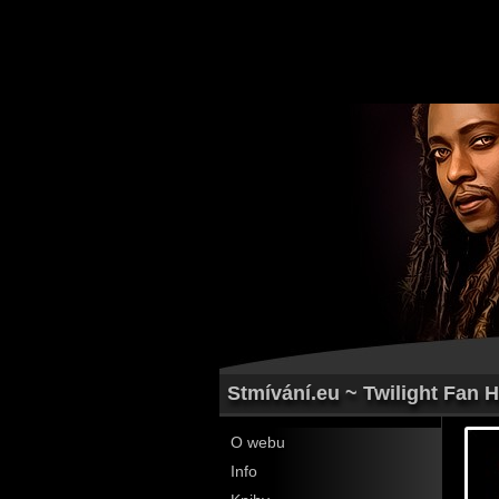
Stmívání.eu ~ Twilight Fan 
O webu
Info