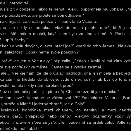
dla!“ parodoval.
usíš žít v podzemí, nikdo tě nenutí, Alexi,“ připomněla mu Johana. „
ce prosadit svou, ale prostě se bojí odhalení.“
i ale myslíš, že o naší poloze ví,“ podivila se Victoria.
ano, ale nikdy se nepokusí vlézt do místa plného upírů, kteří jsou
visti. Mě málem dostali, když jsem byla za dne ve městě. Posílali 
é i upíří špehy.“
t keců o Volturiových, o jakou práci jde?“ vpadl do toho James. „Nějaká
ní záležitost? Copak nemá svoje poskoky?“
 právě jde jen o Volturiovy,“ připustila. „Jeden z králů si má zítra vyři
ké své
pochůzky
ve městě.“ James se z vysoka zasmál.
, ale… Neříkej nám, že jde o Caia,“ nadhodil, ona jen mlčela a bez jed
ku citu mu hleděla do obličeje. „Jde o něj, co? Jinak bys do toho n
vidíš ho, ale nikdy nám neřekneš proč.“
 už se tak mile ptáš… jo, jde o něj. Chci ho rozdrtit jako mušku.“
že kamikaze? Necháme se všichni zabít?!“ Zasmála se Victoria. „Bud
, stráže a klidně i jaderný zbraně, jde o Caia!“
 královská blondýnka mezi chlapem, co nemluví a mezi nadr
ačem darů, chlapečků nebo čeho.“
Alexovy poznámky vždy vys
ého… v pravém slova smyslu.
„Ten bude mít za prdelí celou Volterru
mu někdo mohl ublížit.“