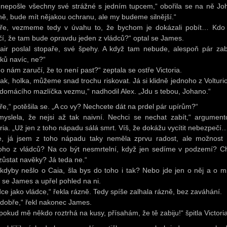
 nepošle všechny své strážné s jedním tupcem,“ obořila se na ně Jo
ně, bude mít nějakou ochranu, ale my budeme silnější.“
ře, vezmeme tedy v úvahu to, že bychom je dokázali pobít… Kd
čí, že tam bude opravdu jeden z vládců?“ optal se James.
stair poslal stopaře, své špehy. A když tam nebude, alespoň pár zab
ků navíc, ne?“
o nám zaručí, že to není past?“ zeptala se ostře Victoria.
tak, holka, můžeme snad trochu riskovat. Já si klidně jednoho z
Volturi
 domácího mazlíčka vezmu,“ nadhodil Alex. „Jdu s tebou, Johano.“
ře,“ potěšila se. „A co vy? Nechcete dát na prdel pár upírům?“
myslela, že nejsi až tak naivní. Nechci se nechat zabít,“ argument
oria. „Už jen z toho nápadu sálá smrt. Víš, že dokážu vycítit nebezpečí
e, já jsem z toho nápadu taky neměla zprvu radost, ale možnost 
oho z vládců? Na co být nesmrtelní, když jen sedíme v podzemí? C
zůstat navěky? Já teda ne.“
 kdyby nešlo o Caia, šla bys do toho i tak? Nebo jde jen o něj a o m
l se James a upřel pohled na ni.
dce jako vládce,“ řekla rázně. Tedy spíše zalhala rázně, bez zaváhání.
 dobře,“ řekl nakonec James.
 pokud mě někdo roztrhá na kusy, přísahám, že tě zabiju!“ špitla Victoria