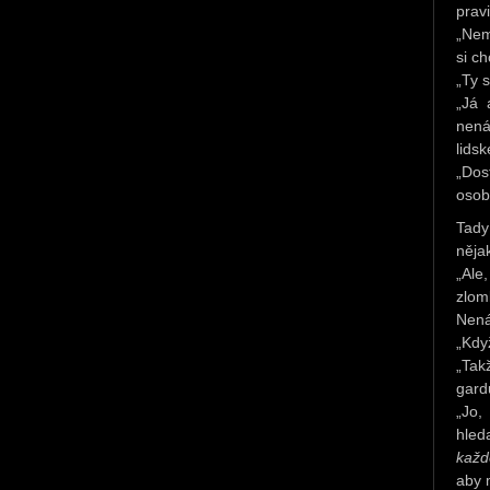
pravi
„Nem
si ch
„Ty s
„Já 
nená
lidsk
„Dos
osob
Tady
něja
„Ale
zlom
Nená
„Když
„Tak
gardu
„Jo,
hled
každ
aby 