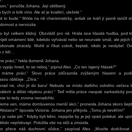
bon,“ poručila Johana. Její oblíbený.
 bych si bílé víno. Ale ať je kvalitní, uleželé.“
d to bude.“ Mrkla na ně charismaticky, avšak ve tváři jí jasně tančil st
domost a nervozita.
to byl celkem klidný. Obzvlášť pro ně. Hrála sice hlasitá hudba, pod k
víjeli omámení lidé, kdekdo vyřvával nebo se neurvale smál, ale jejich 
okonale ztrácely. Mohli si říkat cokoli, šeptali, nikdo je neslyšel. O
o z lidí…
e práci,“ řekla tlumeně Johana.
o vypiju hned, to se neboj,“ pípnul Alex. „Co ten tajený hlásek?“
, máme
práci
.“ Slovo práce zdůraznila zvýšeným hlasem a pod
sou obličeje. „Zítra.“
snad ne, chci jít do baru! Nebudu se místo dalšího volného večera b
nálech a dělat nějakou
práci
.“ Teď měla práce naopak sarkastický pod
se to tedy zrovna nenadchlo.
deme ven, máme domluvenou menší akci,“ pronesla Johana skoro šep
Alistaira?“ tipovala Victoria. Johana jen přikývla. „Tomu já nevěřím!“
 je vaše pití.“ Kdyby byli lidmi, nejspíše by je její vpád polekal, ale upí
někdo nepřekvapí. Položila vše na stůl a zmizela.
to přece náš duchovní vůdce,“ zazpíval Alex. „Musíte dodržovat