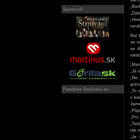
„Bur
Sponzoři
„Dala
„Hne
nevě
Bar 
se s
se d
nikd
„Mám
„Já t
„Ne
grima
Fandíme Stmívání.eu
„To 
v ka
Jame
„Půj
„Pro 
„Tady
tak 
„Je 