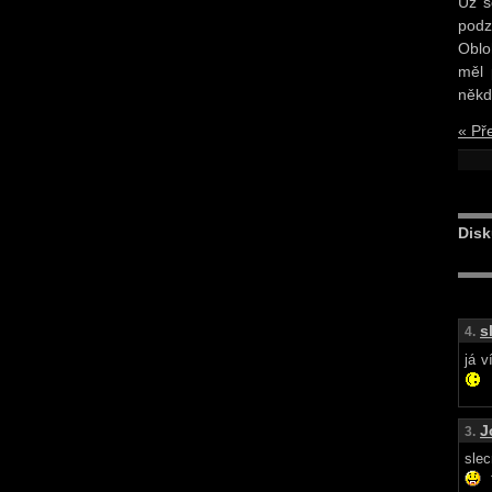
Už s
podz
Oblo
měl 
někd
« Př
Disk
s
4.
já v
J
3.
slec
T