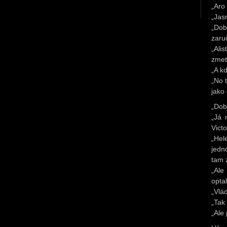
„Aro
„Jas
„Dob
zaru
„Ali
zmet
„A kd
„No 
jako
„Dob
„Já 
Vict
„Hel
jedn
tam 
„Ale
opta
„Vlá
„Tak
„Ale