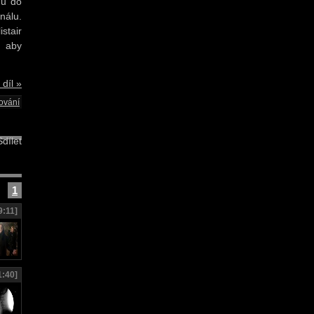
dů do
nálu.
stair
, aby
 díl »
ování
dílet
1
9:11]
1:40]