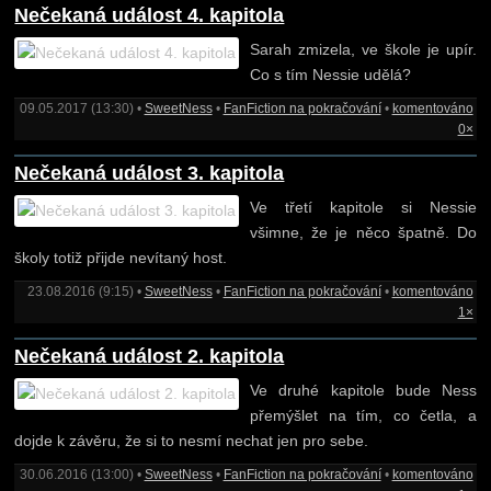
Nečekaná událost 4. kapitola
Sarah zmizela, ve škole je upír.
Co s tím Nessie udělá?
09.05.2017 (13:30) •
SweetNess
•
FanFiction na pokračování
•
komentováno
0×
Nečekaná událost 3. kapitola
Ve třetí kapitole si Nessie
všimne, že je něco špatně. Do
školy totiž přijde nevítaný host.
23.08.2016 (9:15) •
SweetNess
•
FanFiction na pokračování
•
komentováno
1×
Nečekaná událost 2. kapitola
Ve druhé kapitole bude Ness
přemýšlet na tím, co četla, a
dojde k závěru, že si to nesmí nechat jen pro sebe.
30.06.2016 (13:00) •
SweetNess
•
FanFiction na pokračování
•
komentováno