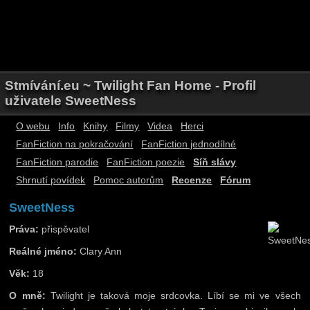
Stmívání.eu ~ Twilight Fan Home - Profil
uživatele SweetNess
O webu
Info
Knihy
Filmy
Videa
Herci
FanFiction na pokračování
FanFiction jednodílné
FanFiction parodie
FanFiction poezie
Síň slávy
Shrnutí povídek
Pomoc autorům
Recenze
Fórum
SweetNess
Práva:
přispěvatel
Reálné jméno:
Clary Ann
Věk:
18
O mně:
Twilight je taková moje srdcovka. Líbí se mi ve všech