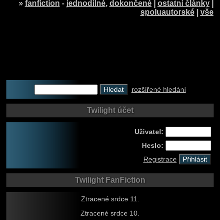
»
fanfiction
-
jednodílné
,
dokončené
|
ostatní články
|
spoluautorské
|
vše
rozšířené hledání
Twilight účet
Uživatel:
Heslo:
Registrace
Twilight FanFiction
Ztracené srdce 11.
Ztracené srdce 10.