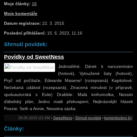
Moje články:
16
Moje komentáře
Datum registrace:
22. 3. 2015
Poslední přihlášení:
15. 6. 2023, 11:16
Shrnutí povídek:
Povídky od SweetNess
Jednodílné: Dárek k narozeninám
(hotové), Vytoužené šaty (hotové),
Pryč od počítače, Edwarde Masene! (rozepsaná) Kapitolové:
Nečekaná událost (rozepsaná), Ztracená minulost (v přípravě,
spoluautorská s Eviie) Drabble: Malá knihomolka, Nessiin
ďábelský plán, Jedno malé překvapení, Nejkrásnější hlásek
Poezie: Seth a Annie, Nessiina sázka
26.05.2015 (21:09) •
SweetNess
•
Shrnutí povídek
•
komentováno 6×
Články: