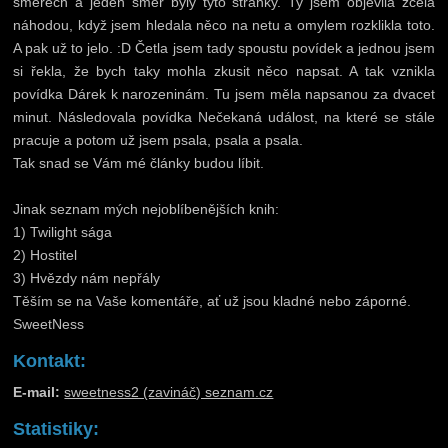
směrech a jeden směr byly tyto stránky. Ty jsem objevila zcela
náhodou, když jsem hledala něco na netu a omylem rozklikla toto.
A pak už to jelo. :D Četla jsem tady spoustu povídek a jednou jsem
si řekla, že bych taky mohla zkusit něco napsat. A tak vznikla
povídka Dárek k narozeninám. Tu jsem měla napsanou za dvacet
minut. Následovala povídka Nečekaná událost, na které se stále
pracuje a potom už jsem psala, psala a psala.
Tak snad se Vám mé články budou líbit.
Jinak seznam mých nejoblíbenějších knih:
1) Twilight sága
2) Hostitel
3) Hvězdy nám nepřály
Těším se na Vaše komentáře, ať už jsou kladné nebo záporné.
SweetNess
Kontakt:
E-mail:
sweetness2 (zavináč) seznam.cz
Statistiky: