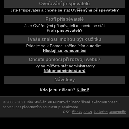
Ověřování přispěvatelů
Jste Přispěvateli a chcete se stát
Ověřenými přispěvateli?
Profi přispěvatelé
Jste Ověřenými přispěvateli a chcete se stát
Profi přispěvateli?
I vaše znalosti mohou být k užitku
Přidejte se k Pomoci začínajícím autorům.
Hledají se pomocníčci
Chcete pomoci při rozvoji webu?
I vy se můžete stát administrátory.
Nábor administrátorů
Návštěvy
Kdo je tu z členů?
Klikni!
© 2006 - 2021
Tým Stmívání.eu
Publikování nebo šíření jakéhokoli obsahu
serveru bez předchozího souhlasu je zakázáno!
RSS:
články
,
news
,
fanfiction
,
komentáře