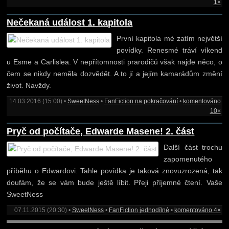
1×
Nečekaná událost 1. kapitola
První kapitola mé zatím největší
povídky. Renesmé tráví víkend
u Esme a Carlislea. V nepřítomnosti prarodičů však najde něco, o
čem se nikdy neměla dozvědět. A to jí a jejím kamarádům změní
život. Navždy.
14.03.2016 (15:00) •
SweetNess
•
FanFiction na pokračování
•
komentováno
10×
Pryč od počítače, Edwarde Masene! 2. část
Další část trochu
zapomenutého
příběhu o Edwardovi. Tahle povídka je taková znovuzrozená, tak
doufám, že se vám bude ještě líbit. Přeji příjemné čtení. Vaše
SweetNess
07.11.2015 (20:30) •
SweetNess
•
FanFiction jednodílné
•
komentováno 4×