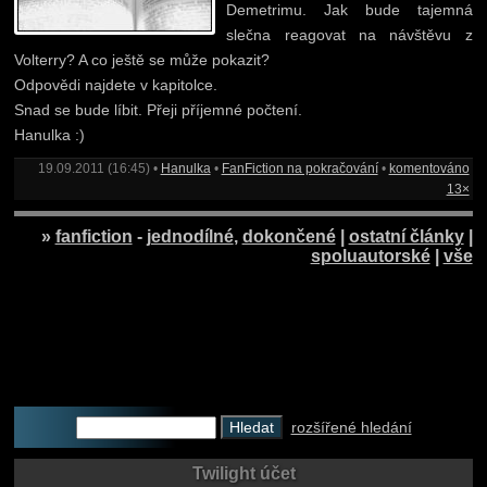
Demetrimu. Jak bude tajemná
slečna reagovat na návštěvu z
Volterry? A co ještě se může pokazit?
Odpovědi najdete v kapitolce.
Snad se bude líbit. Přeji příjemné počtení.
Hanulka :)
19.09.2011 (16:45) •
Hanulka
•
FanFiction na pokračování
•
komentováno
13×
»
fanfiction
-
jednodílné
,
dokončené
|
ostatní články
|
spoluautorské
|
vše
rozšířené hledání
Twilight účet