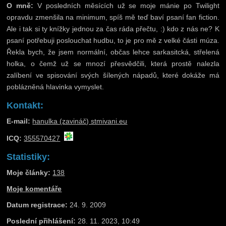
O mně:
V posledních měsících už se moje mánie po Twilight
opravdu zmenšila na minimum, spíš mě teď baví psaní fan fiction.
Ale i tak si ty knížky jednou za čas ráda přečtu, :) kdo z nás ne? K
psaní potřebuji poslouchat hudbu, to je pro mě z velké části múza.
Řekla bych, že jsem normální, občas lehce sarkasitcká, střelená
holka, o čemž už se mnozí přesvědčili, která prostě nalezla
zalíbení ve spisování svých šílených nápadů, které dokáže má
poblázněná hlavinka vymyslet.
Kontakt:
E-mail:
hanulka (zavináč) stmivani.eu
ICQ:
355570427
Statistiky:
Moje články:
138
Moje komentáře
Datum registrace:
24. 9. 2009
Poslední přihlášení:
28. 11. 2023, 10:49