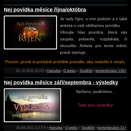
Nej povídka měsíce října/októbra
Je tady říjen, s ním podzim a s také
anketa o vaši oblíbenou povídku.
Věnujte hlas povídce, která vás
zaujala, pobavila, rozplakala, či
okouzlila. Anketa pro tento měsíc
právě startuje...
Prosím, prvně si pořádně pročtěte pravidla, aby nedošlo k omylu.
01.10.2011 (0:22) •
Hanulka
•
O webu
»
Soutěže
•
komentováno 136×
Nej povídka měsíce září/septembra - výsledky
Sečteno, podtrženo...
Tady jsou výsledky!
30.09.2011 (12:57) •
Hanulka
•
O webu
»
Soutěže
•
komentováno 31×