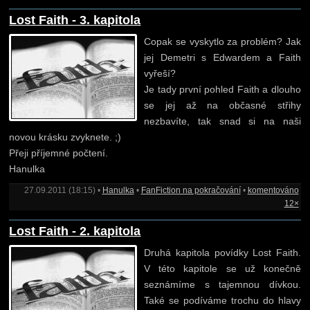
Lost Faith - 3. kapitola
Copak se vyskytlo za problém? Jak
jej Demetri s Edwardem a Faith
vyřeší?
Je tady první pohled Faith a dlouho
se jej až na občasné střihy
nezbavíte, tak snad si na naši
novou krásku zvyknete. ;)
Přeji příjemné počtení.
Hanulka
27.09.2011 (18:15) •
Hanulka
•
FanFiction na pokračování
•
komentováno
12×
Lost Faith - 2. kapitola
Druhá kapitola povídky Lost Faith.
V této kapitole se už konečně
seznámíme s tajemnou dívkou.
Také se podíváme trochu do hlavy