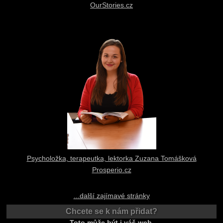
OurStories.cz
Psycholožka, terapeutka, lektorka Zuzana Tomášková
Prosperio.cz
...další zajímavé stránky
Chcete se k nám přidat?
Toto může být i váš web.