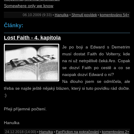
Somewhere only we know
06.10.2009 (9:33) •
Hanulka
•
Shrnutí povídek
•
komentováno 54×
Články:
Lost Faith - 4. kapitola
Je po boji a Edward s Demetrim
musí dostat Faith do Volterry, kde
na ni už netrpělivě čeká Aro. Copak
se dozví Faith po cestě a co se
naopak dozví Edward o ní?
Na dlouho jsem se odmlčela, ale
třeba se najde ještě nějaký blázen, který si tuto povídku rád dočte.
:)
Přeji příjemné počtení.
Hanulka
24.12.2018 (14:00) •
Hanulka
•
FanFiction na pokračování
•
komentováno 2×