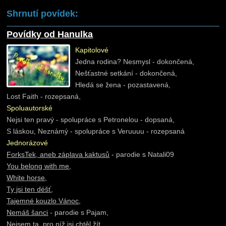
Shrnutí povídek:
Povídky od Hanulka
Kapitolové
Jedna rodina? Nesmysl - dokončená,
Nešťastné setkání - dokončená,
Hledá se žena - pozastavená,
Lost Faith - rozepsaná,
Spoluautorské
Nejsi ten pravý - spolupráce s Petronelou - dopsaná,
S láskou, Neznámý - spolupráce s Veruuuu - rozepsaná
Jednorázové
ForksTek, aneb záplava kaktusů
- parodie s Natali09
You belong with me
,
White horse
,
Ty jsi ten déšť
,
Tajemné kouzlo Vánoc
,
Nemáš šanci
- parodie s Pajam,
Nejsem ta, pro níž jsi chtěl žít