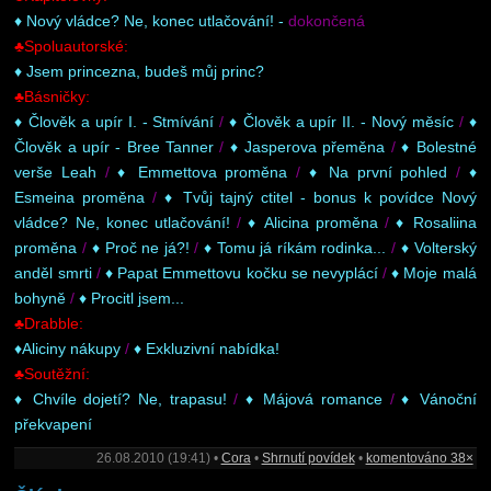
♦ Nový vládce? Ne, konec utlačování! -
dokončená
♣Spoluautorské:
♦ Jsem princezna, budeš můj princ?
♣Básničky:
♦ Člověk a upír I. - Stmívání
/
♦ Člověk a upír II. - Nový měsíc
/
♦
Člověk a upír - Bree Tanner
/
♦ Jasperova přeměna
/
♦ Bolestné
verše Leah
/
♦ Emmettova proměna
/
♦ Na první pohled
/
♦
Esmeina proměna
/
♦ Tvůj tajný ctitel - bonus k povídce Nový
vládce? Ne, konec utlačování!
/
♦ Alicina proměna
/
♦ Rosaliina
proměna
/
♦ Proč ne já?!
/
♦ Tomu já ríkám rodinka...
/
♦ Volterský
anděl smrti
/
♦ Papat Emmettovu kočku se nevyplácí
/
♦ Moje malá
bohyně
/
♦ Procitl jsem...
♣Drabble:
♦Aliciny nákupy
/
♦ Exkluzivní nabídka!
♣Soutěžní:
♦ Chvíle dojetí? Ne, trapasu!
/
♦ Májová romance
/
♦ Vánoční
překvapení
26.08.2010 (19:41) •
Cora
•
Shrnutí povídek
•
komentováno 38×