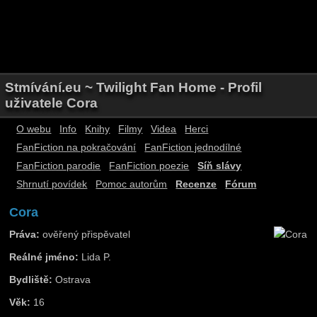
Stmívání.eu ~ Twilight Fan Home - Profil
uživatele Cora
O webu
Info
Knihy
Filmy
Videa
Herci
FanFiction na pokračování
FanFiction jednodílné
FanFiction parodie
FanFiction poezie
Síň slávy
Shrnutí povídek
Pomoc autorům
Recenze
Fórum
Cora
Práva:
ověřený přispěvatel
Reálné jméno:
Lida P.
Bydliště:
Ostrava
Věk:
16