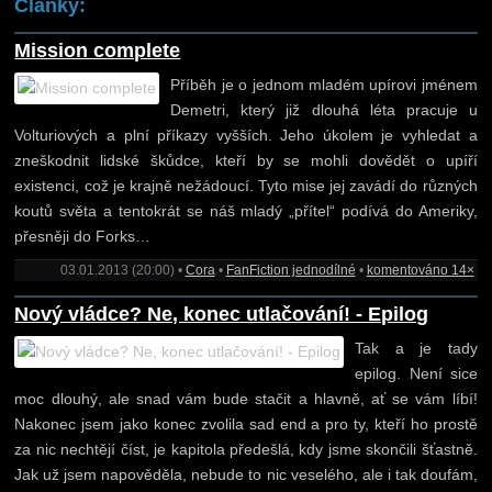
Články:
Mission complete
Příběh je o jednom mladém upírovi jménem
Demetri, který již dlouhá léta pracuje u
Volturiových a plní příkazy vyšších. Jeho úkolem je vyhledat a
zneškodnit lidské škůdce, kteří by se mohli dovědět o upíří
existenci, což je krajně nežádoucí. Tyto mise jej zavádí do různých
koutů světa a tentokrát se náš mladý „přítel“ podívá do Ameriky,
přesněji do Forks…
03.01.2013 (20:00) •
Cora
•
FanFiction jednodílné
•
komentováno 14×
Nový vládce? Ne, konec utlačování! - Epilog
Tak a je tady
epilog. Není sice
moc dlouhý, ale snad vám bude stačit a hlavně, ať se vám líbí!
Nakonec jsem jako konec zvolila sad end a pro ty, kteří ho prostě
za nic nechtějí číst, je kapitola předešlá, kdy jsme skončili šťastně.
Jak už jsem napověděla, nebude to nic veselého, ale i tak doufám,