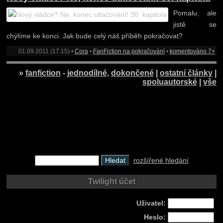
Pomalu, ale
jistě se
chýlíme ke konci. Jak bude celý náš příběh pokračovat?
01.09.2011 (17:15) •
Cora
•
FanFiction na pokračování
•
komentováno 7×
»
fanfiction
-
jednodílné
,
dokončené
|
ostatní články
|
spoluautorské
|
vše
rozšířené hledání
Twilight účet
Uživatel:
Heslo: