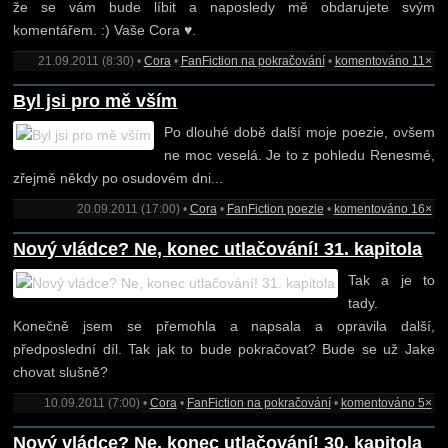
že se vám bude líbit a naposledy mě obdarujete svým
komentářem. :) Vaše Cora ♥.
21.09.2011 (8:30) •
Cora
•
FanFiction na pokračování
•
komentováno 11×
Byl jsi pro mě vším
Po dlouhé době další moje poezie, ovšem
ne moc veselá. Je to z pohledu Renesmé,
zřejmě někdy po osudovém dni...
20.09.2011 (17:00) •
Cora
•
FanFiction poezie
•
komentováno 16×
Nový vládce? Ne, konec utlačování! 31. kapitola
Tak a je to
tady.
Konečně jsem se přemohla a napsala a opravila další,
předposlední díl. Tak jak to bude pokračovat? Bude se už Jake
chovat slušně?
10.09.2011 (7:00) •
Cora
•
FanFiction na pokračování
•
komentováno 5×
Nový vládce? Ne, konec utlačování! 30. kapitola