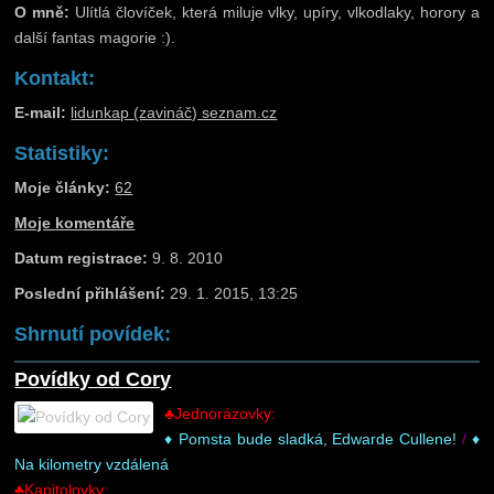
O mně:
Ulítlá človíček, která miluje vlky, upíry, vlkodlaky, horory a
další fantas magorie :).
Kontakt:
E-mail:
lidunkap (zavináč) seznam.cz
Statistiky:
Moje články:
62
Moje komentáře
Datum registrace:
9. 8. 2010
Poslední přihlášení:
29. 1. 2015, 13:25
Shrnutí povídek:
Povídky od Cory
♣Jednorázovky:
♦ Pomsta bude sladká, Edwarde Cullene!
/
♦
Na kilometry vzdálená
♣Kapitolovky: