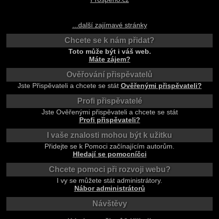
...další zajímavé stránky
Chcete se k nám přidat?
Toto může být i váš web.
Máte zájem?
Ověřování přispěvatelů
Jste Přispěvateli a chcete se stát
Ověřenými přispěvateli?
Profi přispěvatelé
Jste Ověřenými přispěvateli a chcete se stát
Profi přispěvateli?
I vaše znalosti mohou být k užitku
Přidejte se k Pomoci začínajícím autorům.
Hledají se pomocníčci
Chcete pomoci při rozvoji webu?
I vy se můžete stát administrátory.
Nábor administrátorů
Návštěvy