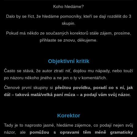
Koho hledáme?
Dalo by se říct, že hledáme pomocníky, kteří se dají rozdělit do 3
skupin.
Pokud má někdo ze současných korektorů stále zájem, prosíme,
přihlaste se znovu, děkujeme.
Objektivní kritik
Často se stává, že autor ztratí niť, dojdou mu nápady, nebo touží
po názoru někoho jiného a ne jen o ty v komentářích.
Členové první skupiny si
přečtou povídku, poradí co s ní, jak
dál – taková malá/velká paní múza – a podají vám svůj názor.
Korektor
Tady je to naprosto jasné, hledáme zájemce, co podají nejen svůj
názor, ale
pomůžou s opravami těm méně gramaticky