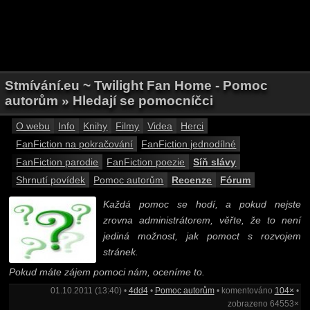
Stmívání.eu ~ Twilight Fan Home - Pomoc
autorům » Hledají se pomocníčci
O webu
Info
Knihy
Filmy
Videa
Herci
FanFiction na pokračování
FanFiction jednodílné
FanFiction parodie
FanFiction poezie
Síň slávy
Shrnutí povídek
Pomoc autorům
Recenze
Fórum
Každá pomoc se hodí, a pokud nejste
zrovna administrátorem, věřte, že to není
jediná možnost, jak pomoct s rozvojem
stránek.
Pokud máte zájem pomoci nám, oceníme to.
01.10.2011 (13:40) •
4dd4
•
Pomoc autorům
• komentováno
104×
•
zobrazeno 64553×