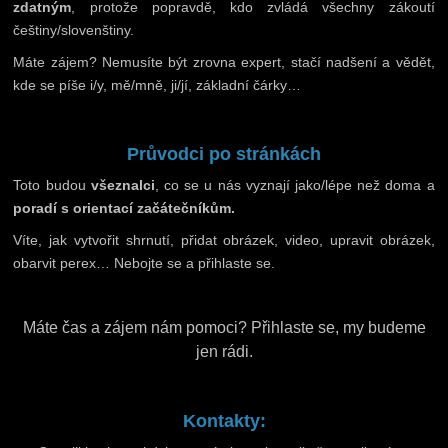
zdatným
, protože popravdě, kdo zvládá všechny zákoutí
češtiny/slovenštiny.
Máte zájem? Nemusíte být zrovna expert, stačí nadšení a vědět,
kde se píše i/y, mě/mně, ji/jí, základní čárky…
Průvodci po stránkách
Toto budou
všeznalci
, co se u nás vyznají jako/lépe než doma a
poradí s orientací začátečníkům.
Víte, jak vytvořit shrnutí, přidat obrázek, video, upravit obrázek,
obarvit perex… Nebojte se a přihlaste se.
Máte čas a zájem nám pomoci? Přihlaste se, my budeme
jen rádi.
Kontakty: