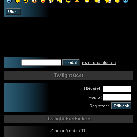
rozšířené hledání
Twilight účet
Uživatel:
Heslo:
Registrace
Twilight FanFiction
Ztracené srdce 11.