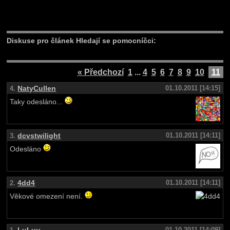
Diskuse pro článek Hledají se pomocníčci:
« Předchozí
1
...
4
5
6
7
8
9
10
11
NatyCullen
01.10.2011 [14:15]
4.
Taky odesláno...
dcvstwilight
01.10.2011 [14:11]
3.
Odesláno
4dd4
01.10.2011 [14:11]
2.
Věkové omezení není.
01.10.2011 [14:09]