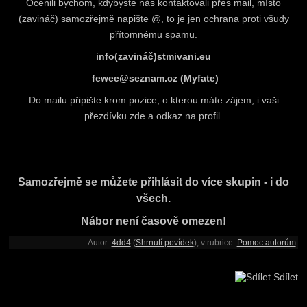
Ocenili bychom, kdybyste nás kontaktovali přes mail, místo
(zavináč) samozřejmě napište @, to je jen ochrana proti všudy
přítomnému spamu.
info(zavináč)stmivani.eu
fewee@seznam.cz (Myfate)
Do mailu připište krom pozice, o kterou máte zájem, i vaši
přezdívku zde a odkaz na profil.
Samozřejmě se můžete přihlásit do více skupin - i do
všech.
Nábor není časově omezen!
Autor:
4dd4
(
Shrnutí povídek
), v rubrice:
Pomoc autorům
Sdílet