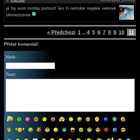
LuLuu
1.
ja by som mohla pomocť len či nemáte nejaké vekové
obmedzenia
« Předchozí
1
...
4
5
6
7
8
9
10
11
Přidat komentář:
Nick:
Text: