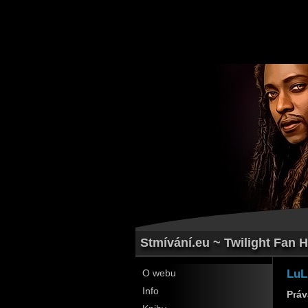
Stmívání.eu ~ Twilight Fan H
LuL
O webu
Info
Práv