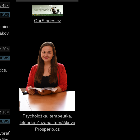
o 49×
NEWS
OurStories.cz
hoice
ákov,
o 20×
NEWS
ics.
o 13×
Psycholožka, terapeutka,
NEWS
lektorka Zuzana Tomášková
Prosperio.cz
ybrať
ilm,