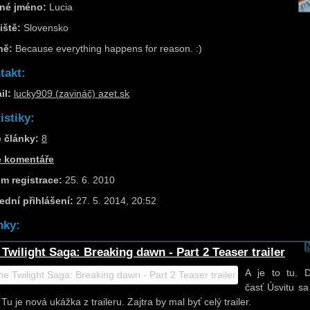
né jméno:
Lucia
iště:
Slovensko
ně:
Because everything happens for reason. :)
takt:
il:
lucky909 (zavináč) azet.sk
istiky:
 články:
8
e komentáře
m registrace:
25. 6. 2010
ední přihlášení:
27. 5. 2014, 20:52
nky:
 Twilight Saga: Breaking dawn - Part 2 Teaser trailer
A je to tu. 
časť Úsvitu s
. Tu je nová ukážka z traileru. Zajtra by mal byť celý trailer.