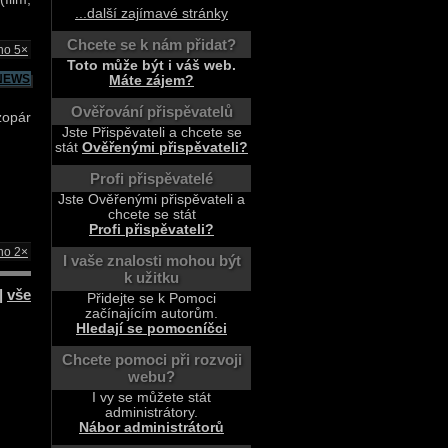
...další zajímavé stránky
Chcete se k nám přidat?
no 5×
Toto může být i váš web.
NEWS
Máte zájem?
Ověřování přispěvatelů
zopár
Jste Přispěvateli a chcete se
stát
Ověřenými přispěvateli?
Profi přispěvatelé
Jste Ověřenými přispěvateli a
chcete se stát
Profi přispěvateli?
no 2×
I vaše znalosti mohou být
k užitku
|
vše
Přidejte se k Pomoci
začínajícím autorům.
Hledají se pomocníčci
Chcete pomoci při rozvoji
webu?
I vy se můžete stát
administrátory.
Nábor administrátorů