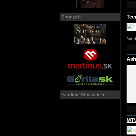
Tee
Sponzoři
špor
Ash
Fandíme Stmívání.eu
MTV