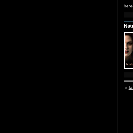
here
Nat
»
fa