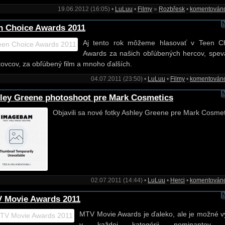
19.06.2012 (16:05) •
LuLuu
•
Filmy
»
Rozbřesk
•
komentován
n Choice Awards 2011
Aj tento rok môžeme hlasovať v Teen C
Awards za našich obľúbených hercov, spev
tovcov, za obľúbený film a mnoho ďalších.
04.07.2011 (23:50) •
LuLuu
•
Filmy
•
komentován
ley Greene photoshoot pre Mark Cosmetics
Objavili sa nové fotky Ashley Greene pre Mark Cosmet
02.07.2011 (14:44) •
LuLuu
•
Herci
•
komentován
 Movie Awards 2011
MTV Movie Awards je ďaleko, ale je možné v
v každej kategórii nominantov (f