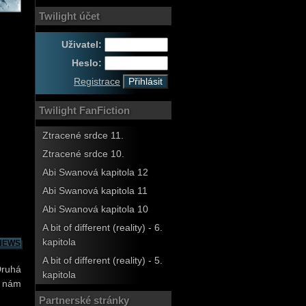
Twilight účet
Uživatel:
Heslo:
Registrace
Twilight FanFiction
Ztracené srdce 11.
Ztracené srdce 10.
Abi Swanová kapitola 12
Abi Swanová kapitola 11
Abi Swanová kapitola 10
A bit of different (reality) - 6.
kapitola
NEWS
A bit of different (reality) - 5.
Druhá
kapitola
a nám
Partnerské stránky