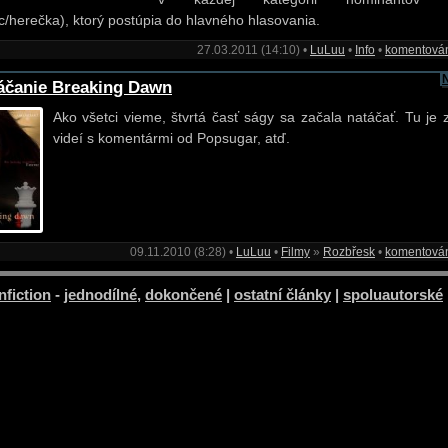
c/herečka), ktorý postúpia do hlavného hlasovania.
27.03.2011 (14:10) •
LuLuu
•
Info
•
komentová
áčanie Breaking Dawn
Ako všetci vieme, štvrtá časť ságy sa začala natáčať. Tu je 
videí s komentármi od Popsugar, atď.
09.11.2010 (8:28) •
LuLuu
•
Filmy
»
Rozbřesk
•
komentová
nfiction
-
jednodílné
,
dokončené
|
ostatní články
|
spoluautorské