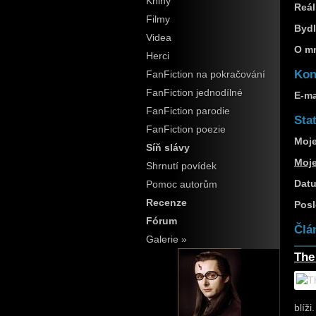
Knihy
Reál
Filmy
Bydl
Videa
O m
Herci
Kon
FanFiction na pokračování
FanFiction jednodílné
E-ma
FanFiction parodie
Stat
FanFiction poezie
Moje
Síň slávy
Moj
Shrnutí povídek
Datu
Pomoc autorům
Recenze
Posl
Fórum
Člá
Galerie »
The
blíži