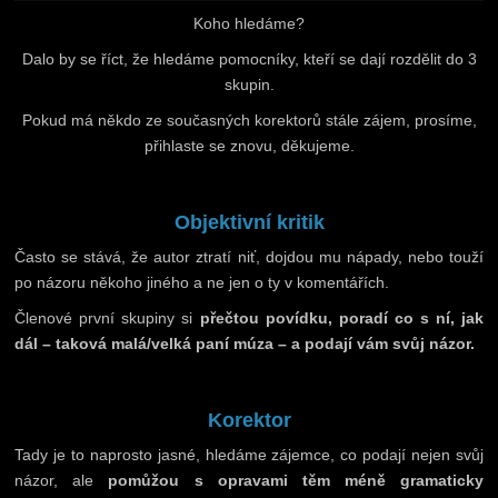
Koho hledáme?
Dalo by se říct, že hledáme pomocníky, kteří se dají rozdělit do 3
skupin.
Pokud má někdo ze současných korektorů stále zájem, prosíme,
přihlaste se znovu, děkujeme.
Objektivní kritik
Často se stává, že autor ztratí niť, dojdou mu nápady, nebo touží
po názoru někoho jiného a ne jen o ty v komentářích.
Členové první skupiny si
přečtou povídku, poradí co s ní, jak
dál – taková malá/velká paní múza – a podají vám svůj názor.
Korektor
Tady je to naprosto jasné, hledáme zájemce, co podají nejen svůj
názor, ale
pomůžou s opravami těm méně gramaticky