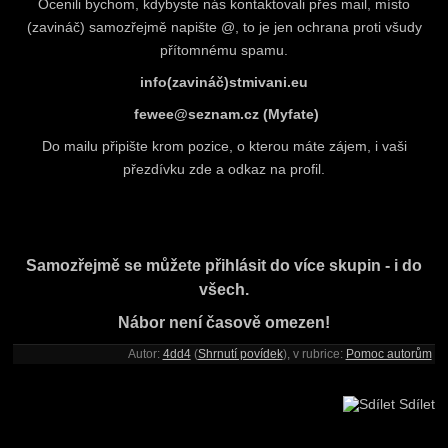
Ocenili bychom, kdybyste nás kontaktovali přes mail, místo
(zavináč) samozřejmě napište @, to je jen ochrana proti všudy
přítomnému spamu.
info(zavináč)stmivani.eu
fewee@seznam.cz (Myfate)
Do mailu připište krom pozice, o kterou máte zájem, i vaši
přezdívku zde a odkaz na profil.
Samozřejmě se můžete přihlásit do více skupin - i do
všech.
Nábor není časově omezen!
Autor:
4dd4
(
Shrnutí povídek
), v rubrice:
Pomoc autorům
Sdílet