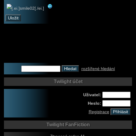
rozšířené hledání
Twilight účet
Uživatel:
Heslo:
Registrace
Twilight FanFiction