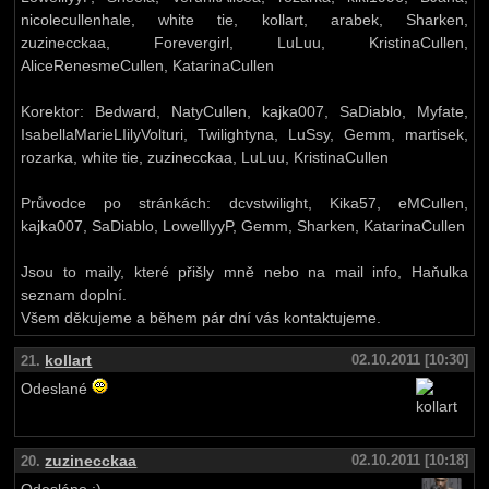
nicolecullenhale, white tie, kollart, arabek, Sharken,
zuzinecckaa, Forevergirl, LuLuu, KristinaCullen,
AliceRenesmeCullen, KatarinaCullen
Korektor: Bedward, NatyCullen, kajka007, SaDiablo, Myfate,
IsabellaMarieLIilyVolturi, Twilightyna, LuSsy, Gemm, martisek,
rozarka, white tie, zuzinecckaa, LuLuu, KristinaCullen
Průvodce po stránkách: dcvstwilight, Kika57, eMCullen,
kajka007, SaDiablo, LowelllyyP, Gemm, Sharken, KatarinaCullen
Jsou to maily, které přišly mně nebo na mail info, Haňulka
seznam doplní.
Všem děkujeme a během pár dní vás kontaktujeme.
kollart
02.10.2011 [10:30]
21.
Odeslané
zuzinecckaa
02.10.2011 [10:18]
20.