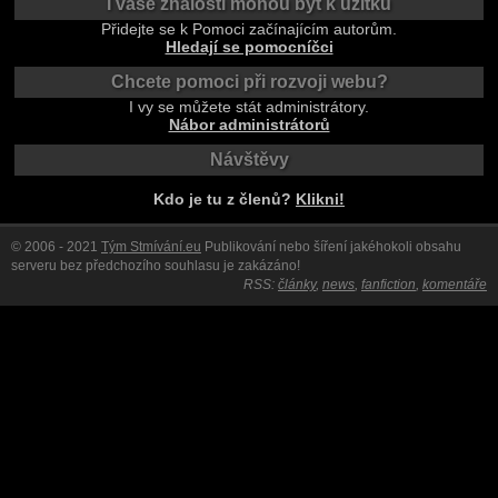
I vaše znalosti mohou být k užitku
Přidejte se k Pomoci začínajícím autorům.
Hledají se pomocníčci
Chcete pomoci při rozvoji webu?
I vy se můžete stát administrátory.
Nábor administrátorů
Návštěvy
Kdo je tu z členů?
Klikni!
© 2006 - 2021
Tým Stmívání.eu
Publikování nebo šíření jakéhokoli obsahu
serveru bez předchozího souhlasu je zakázáno!
RSS:
články
,
news
,
fanfiction
,
komentáře