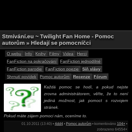
Stmívání.eu ~ Twilight Fan Home - Pomoc
autorům » Hledají se pomocníčci
O webu
Info
Knihy
Filmy
Videa
Herci
FanFiction na pokračování
FanFiction jednodílné
FanFiction parodie
FanFiction poezie
Síň slávy
Shrnutí povídek
Pomoc autorům
Recenze
Fórum
Každá pomoc se hodí, a pokud nejste
zrovna administrátorem, věřte, že to není
jediná možnost, jak pomoct s rozvojem
stránek.
Pokud máte zájem pomoci nám, oceníme to.
01.10.2011 (13:40) •
4dd4
•
Pomoc autorům
• komentováno
104×
•
zobrazeno 64554×