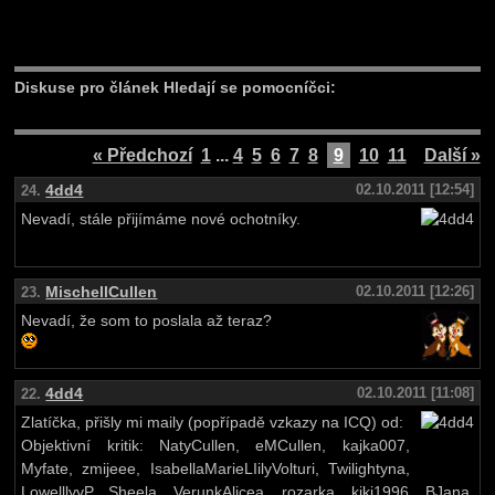
Diskuse pro článek Hledají se pomocníčci:
« Předchozí
1
...
4
5
6
7
8
9
10
11
Další »
4dd4
02.10.2011 [12:54]
24.
Nevadí, stále přijímáme nové ochotníky.
MischellCullen
02.10.2011 [12:26]
23.
Nevadí, že som to poslala až teraz?
4dd4
02.10.2011 [11:08]
22.
Zlatíčka, přišly mi maily (popřípadě vzkazy na ICQ) od:
Objektivní kritik: NatyCullen, eMCullen, kajka007,
Myfate, zmijeee, IsabellaMarieLIilyVolturi, Twilightyna,
LowelllyyP, Sheela, VerunkAlicea, rozarka, kiki1996, BJana,