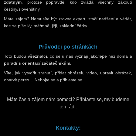
zdatným
, protože popravdě, kdo zvládá všechny zákoutí
češtiny/slovenštiny.
Máte zájem? Nemusíte být zrovna expert, stačí nadšení a vědět,
kde se píše i/y, mě/mně, ji/jí, základní čárky…
Průvodci po stránkách
Toto budou
všeznalci
, co se u nás vyznají jako/lépe než doma a
poradí s orientací začátečníkům.
Víte, jak vytvořit shrnutí, přidat obrázek, video, upravit obrázek,
obarvit perex… Nebojte se a přihlaste se.
Máte čas a zájem nám pomoci? Přihlaste se, my budeme
jen rádi.
Kontakty: