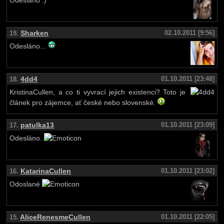
Odesláno :)
Sharken
02.10.2011 [9:56]
19.
Odesláno...
4dd4
01.10.2011 [23:48]
18.
KristinaCullen, a co ti vyvrací jejich existenci? Toto je
článek pro zájemce, ať české nebo slovenské.
patulka13
01.10.2011 [23:09]
17.
Odesláno.
KatarinaCullen
01.10.2011 [23:02]
16.
Odoslané
AliceRenesmeCullen
01.10.2011 [22:05]
15.