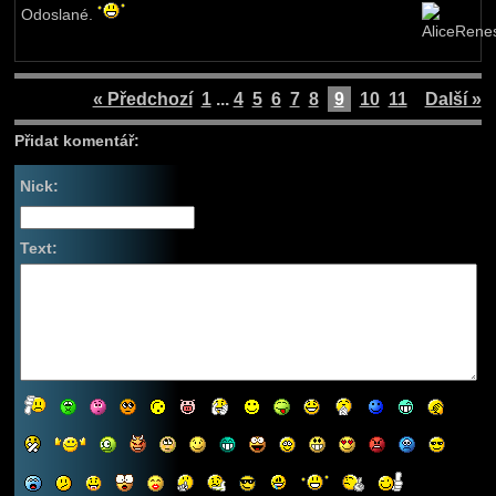
Odoslané.
« Předchozí
1
...
4
5
6
7
8
9
10
11
Další »
Přidat komentář:
Nick:
Text: