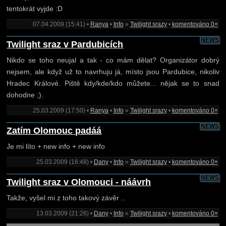
tentokrát vyjde :D
07.04.2009 (15:41) •
Ranya
•
Info
»
Twilight srazy
•
komentováno 0×
NEWS
Twilight sraz v Pardubicích
Nikdo se toho neujal a tak - co mám dělat? Organizátor dobrý
nejsem, ale když už to navrhuju já, místo jsou Pardubice, nikoliv
Hradec Králové. Piště kdy/kde/kdo můžete... nějak se to snad
dohodne ;).
25.03.2009 (17:50) •
Ranya
•
Info
»
Twilight srazy
•
komentováno 0×
NEWS
Zatím Olomouc padáá
Je mi líto + new info + new info
25.03.2009 (16:48) •
Dany
•
Info
»
Twilight srazy
•
komentováno 0×
NEWS
Twilight sraz v Olomouci - náávrh
Takže, vyšel mi z toho takový závěr ..
13.03.2009 (21:26) •
Dany
•
Info
»
Twilight srazy
•
komentováno 0×