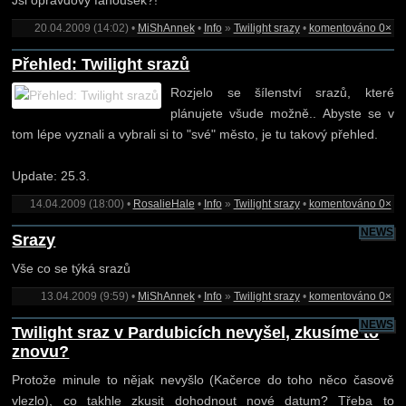
20.04.2009 (14:02) •
MiShAnnek
•
Info
»
Twilight srazy
•
komentováno 0×
Přehled: Twilight srazů
Rozjelo se šílenství srazů, které
plánujete všude možně.. Abyste se v
tom lépe vyznali a vybrali si to "své" město, je tu takový přehled.
Update: 25.3.
14.04.2009 (18:00) •
RosalieHale
•
Info
»
Twilight srazy
•
komentováno 0×
NEWS
Srazy
Vše co se týká srazů
13.04.2009 (9:59) •
MiShAnnek
•
Info
»
Twilight srazy
•
komentováno 0×
NEWS
Twilight sraz v Pardubicích nevyšel, zkusíme to
znovu?
Protože minule to nějak nevyšlo (Kačerce do toho něco časově
vlezlo), co takhle zkusit dohodnout nové datum? Třeba to