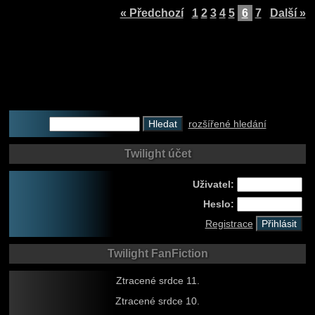
« Předchozí
1
2
3
4
5
6
7
Další »
rozšířené hledání
Twilight účet
Uživatel:
Heslo:
Registrace
Twilight FanFiction
Ztracené srdce 11.
Ztracené srdce 10.