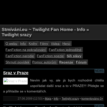
Stmívání.eu ~ Twilight Fan Home - Info »
Twilight srazy
O webu
Info
Knihy
Filmy
Videa
Herci
FanFiction na pokračování
FanFiction jednodílné
FanFiction parodie
FanFiction poezie
Síň slávy
Shrnutí povídek
Pomoc autorům
Recenze
Fórum
NEWS
Sraz v Praze
Nevím jak vy, ale já bych rozhodně chtěla
uspořádat další sraz a to v PRAZE!!! Přidejte se
a přihlašte se v komentářích.
27.06.2009 (12:53) •
Maja
•
Info
»
Twilight srazy
•
komentováno 0×
NEWS