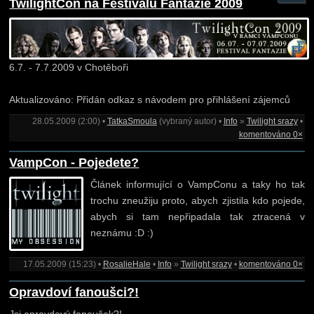
TwilightCon na Festivalu Fantazie 2009
6.7. - 7.7.2009 v Chotěboři
Aktualizováno: Přidán odkaz s návodem pro přihlášení zájemců
28.05.2009 (2:00) •
TatkaSmoula
(vybraný autor) •
Info
»
Twilight srazy
•
komentováno 0×
VampCon - Pojedete?
Článek informující o VampConu a taky ho tak
trochu zneužiju proto, abych zjistila kdo pojede,
abych si tam nepřipadala tak ztracená v
neznámu :D :)
17.05.2009 (15:23) •
RosalieHale
•
Info
»
Twilight srazy
•
komentováno 0×
Opravdoví fanoušci?!
Jsi opravdový fanoušek?!