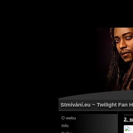
Stmívání.eu ~ Twilight Fan H
O webu
2. 
Info