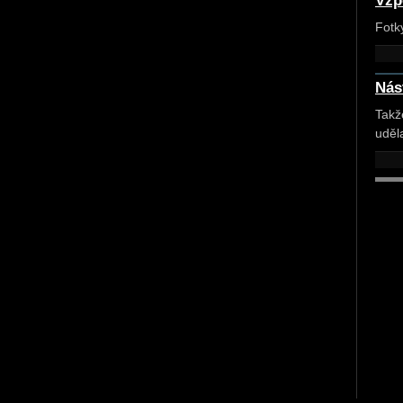
Vzp
Fotk
Nás
Takž
uděl