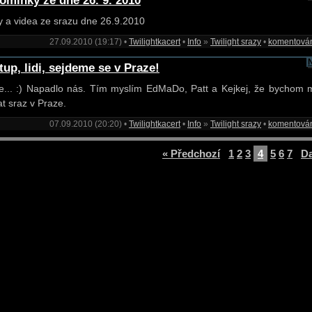
omínky ze dne 26. 9. 2010
y a videa ze srazu dne 26.9.2010
27.09.2010 (19:17) •
Twilightkacert
•
Info
»
Twilight srazy
•
komentová
tup, lidi, sejdeme se v Praze!
e... :) Napadlo nás. Tím myslím EdMaDo, Patt a Kejkej, že bychom 
at sraz v Praze.
07.09.2010 (20:20) •
Twilightkacert
•
Info
»
Twilight srazy
•
komentová
« Předchozí
1
2
3
4
5
6
7
Da