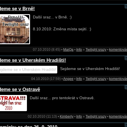
deme se v Brně!
Další sraz... v Brně. :)
8.10.2010: Změna místa sejití. :)
07.10.2010 (8:45) •
MaiQa
•
Info
»
Twilight srazy
•
komentová
deme se v Uherském Hradišti!
Sejdeme se v Uherském Hradišti!
04.10.2010 (17:59) •
Angee
•
Info
»
Twilight srazy
•
komentová
deme se v Ostravě
Další sraz... pro tentokrát v Ostravě.
02.10.2010 (11:13) •
Kimberly
•
Info
»
Twilight srazy
•
komentová