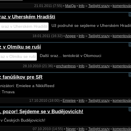
21.01.2011 (7:55) •
MaiQa
•
Info
»
Twilight srazy
•
komentová
sraz v Uherském Hradišti
Už podruhé se sejdeme v Uherském Hradiš
18.01.2011 (16:32) •
Angee
•
Info
»
Twilight srazy
•
komentová
z v Olmiku se ruší
Další sraz... tentokrát v Olomouci
28.10.2010 (21:36) •
enchantress
•
Info
»
Twilight srazy
•
komentová
z fanúšikov pre SR
nizátori: Emielee a NikkiReed
: Trnava
17.10.2010 (18:00) •
Emielee
•
Info
»
Twilight srazy
•
komentová
i, pozor! Sejdeme se v Budějovicích!
 v Českých Budějovicích!
07.10.2010 (14:55) •
Never
•
Info
»
Twilight srazy
•
komentová