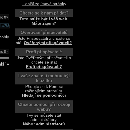
...další zajímavé stránky
Chcete se k nám přidat?
no 0×
Toto může být i váš web.
Máte zájem?
NEWS
Ověřování přispěvatelů
mohly
Jste Přispěvateli a chcete se
stát
Ověřenými přispěvateli?
Profi přispěvatelé
no 0×
Jste Ověřenými přispěvateli a
chcete se stát
lší »
Profi přispěvateli?
I vaše znalosti mohou být
k užitku
Přidejte se k Pomoci
začínajícím autorům.
Hledají se pomocníčci
Chcete pomoci při rozvoji
webu?
I vy se můžete stát
administrátory.
Nábor administrátorů