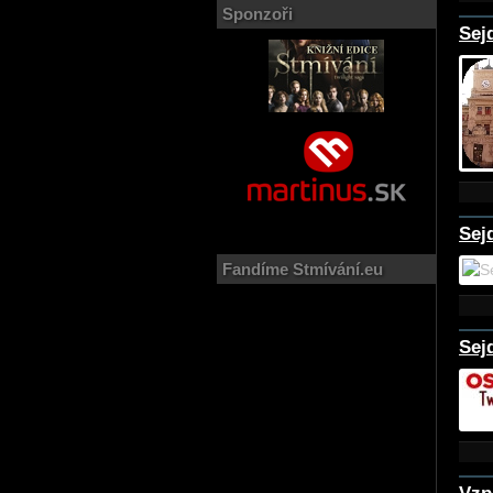
Sponzoři
Sej
Sej
Fandíme Stmívání.eu
Sej