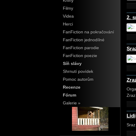
Knihy
Filmy
Videa
2. 
Herci
FanFiction na pokračování
FanFiction jednodílné
FanFiction parodie
Sra
FanFiction poezie
Síň slávy
Shrnutí povídek
Pomoc autorům
Zra
Recenze
Orga
Fórum
Zraz
Galerie »
Lid
Sraz