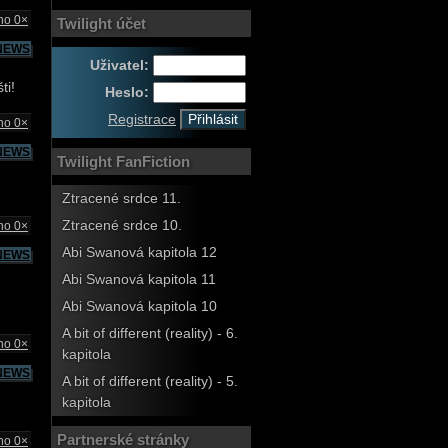
no 0×
Twilight účet
NEWS
Uživatel:
ti!
Heslo:
Registrace
no 0×
NEWS
Twilight FanFiction
Ztracené srdce 11.
Ztracené srdce 10.
no 0×
Abi Swanová kapitola 12
NEWS
Abi Swanová kapitola 11
Abi Swanová kapitola 10
A bit of different (reality) - 6.
no 0×
kapitola
NEWS
A bit of different (reality) - 5.
kapitola
Partnerské stránky
no 0×