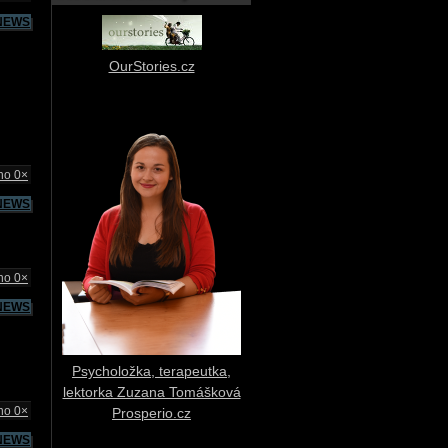
NEWS
OurStories.cz
no 0×
NEWS
no 0×
NEWS
Psycholožka, terapeutka,
lektorka Zuzana Tomášková
no 0×
Prosperio.cz
NEWS