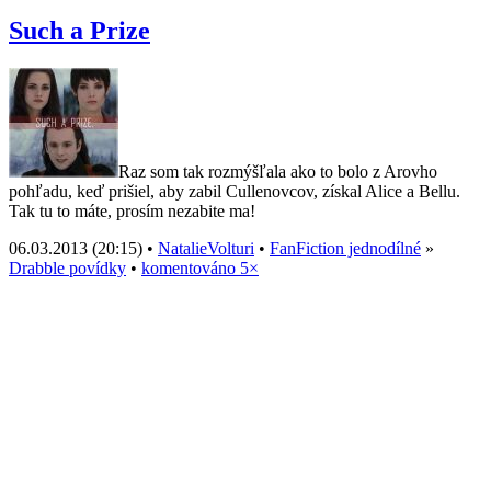
Such a Prize
Raz som tak rozmýšľala ako to bolo z Arovho
pohľadu, keď prišiel, aby zabil Cullenovcov, získal Alice a Bellu.
Tak tu to máte, prosím nezabite ma!
06.03.2013 (20:15) •
NatalieVolturi
•
FanFiction jednodílné
»
Drabble povídky
•
komentováno 5×