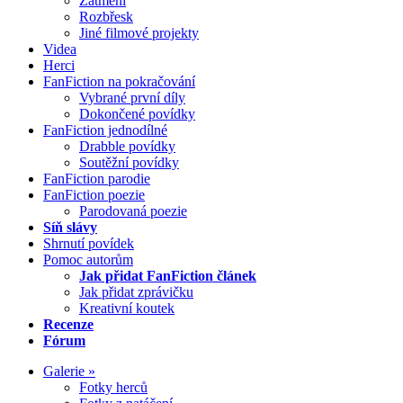
Zatmění
Rozbřesk
Jiné filmové projekty
Videa
Herci
FanFiction na pokračování
Vybrané první díly
Dokončené povídky
FanFiction jednodílné
Drabble povídky
Soutěžní povídky
FanFiction parodie
FanFiction poezie
Parodovaná poezie
Síň slávy
Shrnutí povídek
Pomoc autorům
Jak přidat FanFiction článek
Jak přidat zprávičku
Kreativní koutek
Recenze
Fórum
Galerie »
Fotky herců