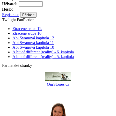
Uživatel:
Heslo:
Registrace
Twilight FanFiction
Ztracené srdce 11.
Ztracené srdce 10.
Abi Swanová kapitola 12
Abi Swanová kapitola 11
Abi Swanová kapitola 10
A bit of different (reality) - 6. kapitola
A bit of different (reality) - 5. kapitola
Partnerské stránky
OurStories.cz