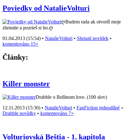
Poviedky od NatalieVolturi
ღBudem rada ak otvoríš moje
zhrnutie a pozrieš si ho.ღ
01.04.2013 (15:54) •
NatalieVolturi
•
Shrnutí povídek
•
komentováno 15×
Články:
Killer monster
Drabble o Bellinom love. (100 slov)
12.11.2013 (15:30) •
NatalieVolturi
•
FanFiction jednodílné
»
Drabble povídky
•
komentováno 7×
Volturiovská Beštia - 1. kapitola