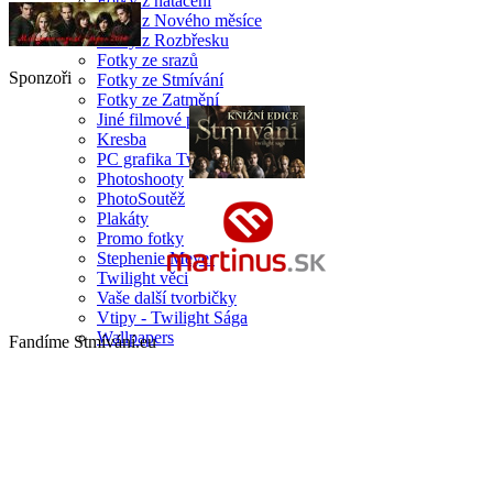
Fotky z natáčení
Fotky z Nového měsíce
Fotky z Rozbřesku
Fotky ze srazů
Sponzoři
Fotky ze Stmívání
Fotky ze Zatmění
Jiné filmové projekty herců
Kresba
PC grafika Twilight
Photoshooty
PhotoSoutěž
Plakáty
Promo fotky
Stephenie Meyer
Twilight věci
Vaše další tvorbičky
Vtipy - Twilight Sága
Wallpapers
Fandíme Stmívání.eu