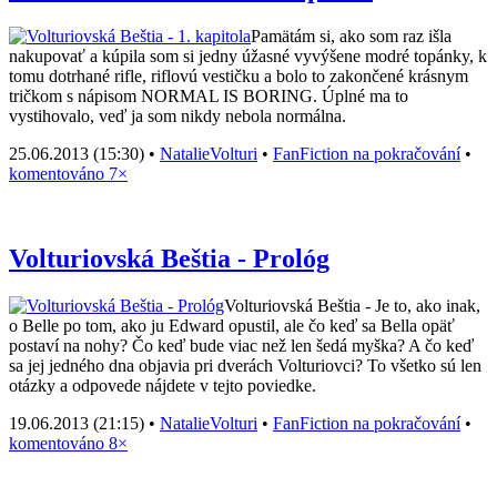
Pamätám si, ako som raz išla
nakupovať a kúpila som si jedny úžasné vyvýšene modré topánky, k
tomu dotrhané rifle, riflovú vestičku a bolo to zakončené krásnym
tričkom s nápisom NORMAL IS BORING. Úplné ma to
vystihovalo, veď ja som nikdy nebola normálna.
25.06.2013 (15:30) •
NatalieVolturi
•
FanFiction na pokračování
•
komentováno 7×
Volturiovská Beštia - Prológ
Volturiovská Beštia - Je to, ako inak,
o Belle po tom, ako ju Edward opustil, ale čo keď sa Bella opäť
postaví na nohy? Čo keď bude viac než len šedá myška? A čo keď
sa jej jedného dna objavia pri dverách Volturiovci? To všetko sú len
otázky a odpovede nájdete v tejto poviedke.
19.06.2013 (21:15) •
NatalieVolturi
•
FanFiction na pokračování
•
komentováno 8×