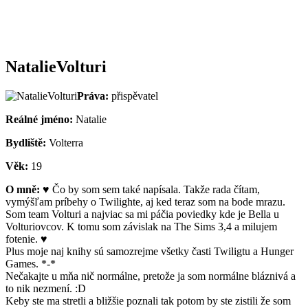
NatalieVolturi
Práva:
přispěvatel
Reálné jméno:
Natalie
Bydliště:
Volterra
Věk:
19
O mně:
♥ Čo by som sem také napísala. Takže rada čítam,
vymýšľam príbehy o Twilighte, aj ked teraz som na bode mrazu.
Som team Volturi a najviac sa mi páčia poviedky kde je Bella u
Volturiovcov. K tomu som závislak na The Sims 3,4 a milujem
fotenie. ♥
Plus moje naj knihy sú samozrejme všetky časti Twiligtu a Hunger
Games. *-*
Nečakajte u mňa nič normálne, pretože ja som normálne bláznivá a
to nik nezmení. :D
Keby ste ma stretli a bližšie poznali tak potom by ste zistili že som