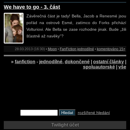
We have to go - 3. část
Závěrečná část je tady! Bella, Jacob a Renesmé jsou
pořád na ostrově Esmé, zatímco do Forks přichází
Volturiovi. Ale Bella se zase rozhodne jinak. Bude „žili
šťastně až navěky“?
28.03.2013 (16:30) •
Moon
•
FanFiction jednodílné
•
komentováno 15×
»
fanfiction
-
jednodílné
,
dokončené
|
ostatní články
|
spoluautorské
|
vše
rozšířené hledání
Twilight účet