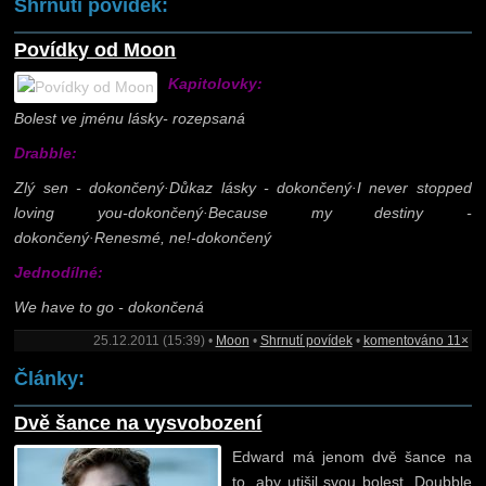
Shrnutí povídek:
Povídky od Moon
Kapitolovky:
Bolest ve jménu lásky- rozepsaná
Drabble:
Zlý sen - dokončený·Důkaz lásky - dokončený·I never stopped
loving you-dokončený·Because my destiny -
dokončený·Renesmé, ne!-dokončený
Jednodílné:
We have to go - dokončená
25.12.2011 (15:39) •
Moon
•
Shrnutí povídek
•
komentováno 11×
Články:
Dvě šance na vysvobození
Edward má jenom dvě šance na
to, aby utišil svou bolest. Doubble