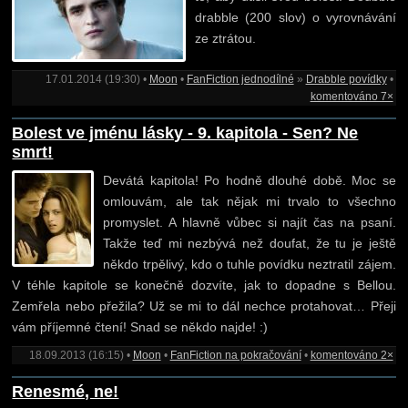
drabble (200 slov) o vyrovnávání
ze ztrátou.
17.01.2014 (19:30) •
Moon
•
FanFiction jednodílné
»
Drabble povídky
•
komentováno 7×
Bolest ve jménu lásky - 9. kapitola - Sen? Ne
smrt!
Devátá kapitola! Po hodně dlouhé době. Moc se
omlouvám, ale tak nějak mi trvalo to všechno
promyslet. A hlavně vůbec si najít čas na psaní.
Takže teď mi nezbývá než doufat, že tu je ještě
někdo trpělivý, kdo o tuhle povídku neztratil zájem.
V téhle kapitole se konečně dozvíte, jak to dopadne s Bellou.
Zemřela nebo přežila? Už se mi to dál nechce protahovat… Přeji
vám příjemné čtení! Snad se někdo najde! :)
18.09.2013 (16:15) •
Moon
•
FanFiction na pokračování
•
komentováno 2×
Renesmé, ne!