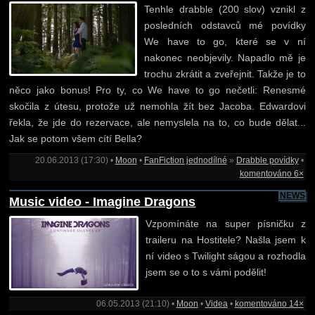
Tenhle drabble (200 slov) vznikl z
posledních odstavců mé povídky
We have to go, které se v ní
nakonec neobjevily. Napadlo mě je
trochu zkrátit a zveřejnit. Takže je to
něco jako bonus! Pro ty, co We have to go nečetli: Renesmé
skočila z útesu, protože už nemohla žít bez Jacoba. Edwardovi
řekla, že jde do rezervace, ale nemyslela na to, co bude dělat...
Jak se potom všem cítí Bella?
20.06.2013 (17:30) •
Moon
•
FanFiction jednodílné
»
Drabble povídky
•
komentováno 6×
NEWS
Music video - Imagine Dragons
Vzpomínáte na super písničku z
traileru na Hostitele? Našla jsem k
ní video s Twilight ságou a rozhodla
jsem se o to s vámi podělit!
06.05.2013 (21:10) •
Moon
•
Videa
•
komentováno 14×