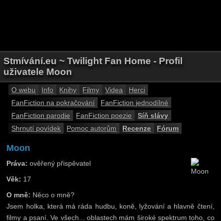
Stmívání.eu ~ Twilight Fan Home - Profil
uživatele Moon
O webu
Info
Knihy
Filmy
Videa
Herci
FanFiction na pokračování
FanFiction jednodílné
FanFiction parodie
FanFiction poezie
Síň slávy
Shrnutí povídek
Pomoc autorům
Recenze
Fórum
Moon
Práva:
ověřený přispěvatel
Věk:
17
O mně:
Něco o mně?
Jsem holka, která má ráda hudbu, koně, lyžování a hlavně čtení,
filmy a psaní. Ve všech... oblastech mám široké spektrum toho, co