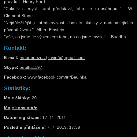
pravdu." -Henry Ford
"Cokoliv si mysl... umí představit, toho lze i dosáhnout." - W.
Clement Stone
"Nejdůležitější je představivost. Jsou to ukázky z nadcházejících
půvabů života." -Albert Einstein
"Vše, co jsme, je výsledkem toho, na co jsme mysleli." -Buddha
Kontakt:
E-mail:
moonbeezus (zavináč) gmail.com
Skype:
beatka1197
Facebook:
www.facebook.com/#!/Beuinka
Statistiky:
Moje články:
20
Moje komentáře
Datum registrace:
17. 11. 2011
Poslední přihlášení:
7. 7. 2019, 17:39