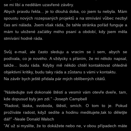
se mi líbí a nedělám uzavřené závěry.
Abych pravdu řekla... je to dlouhá doba, co jsem tu nebyla. Mám
spoustu nových rozepsaných projektů a na stmívání vůbec nezbyl
čas ani nálada. Jsem však ráda, že tahle stránka pořád funguje a
mám tu uložené začátky mého psaní a období, kdy jsem měla
stmívání hodně ráda.
Svůj e-mail, ale často sleduju a vracím se i sem, abych se
podívala, co je nového. A vždycky s přáním, že mi někdo napsal,
takže... budu ráda. Kdyby mě někdo chtěl kontaktovat ohledně
objektivní kritiky, budu taky ráda a zůstanu s vámi v kontaktu.
Na závěr bych ještě přidala pár mých oblíbených citátů.
"Následujte své dokonalé štěstí a vesmír vám otevře dveře, tam,
kde dopusud byly jen zdi." -Joseph Campbell
"Radost, láska, svoboda, štěstí, smích. O tom to je. Pokud
prožíváte radost, když sedíte a hodinu meditujete,tak to děletjte
dál!" -Neale Donald Walsch
"Ať už si myslíte, že to dokážete nebo ne, v obou případech máte