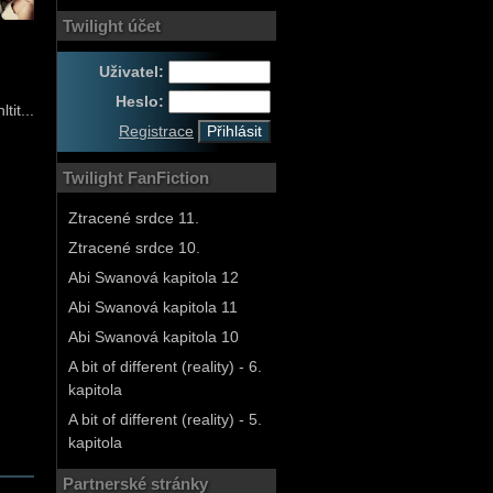
Twilight účet
Uživatel:
Heslo:
it...
Registrace
Twilight FanFiction
Ztracené srdce 11.
Ztracené srdce 10.
Abi Swanová kapitola 12
Abi Swanová kapitola 11
Abi Swanová kapitola 10
A bit of different (reality) - 6.
kapitola
A bit of different (reality) - 5.
kapitola
Partnerské stránky