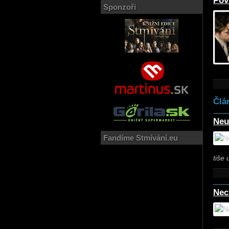
Pov
Sponzoři
Člá
Neu
Fandíme Stmívání.eu
tiše 
Nech