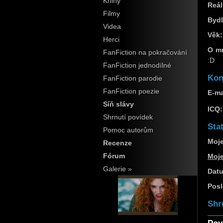
Knihy
Reál
Filmy
Bydl
Videa
Věk:
Herci
O m
FanFiction na pokračování
:D
FanFiction jednodílné
Kon
FanFiction parodie
FanFiction poezie
E-ma
Síň slávy
ICQ:
Shrnutí povídek
Stat
Pomoc autorům
Moje
Recenze
Fórum
Moj
Galerie »
Datu
Posl
Shr