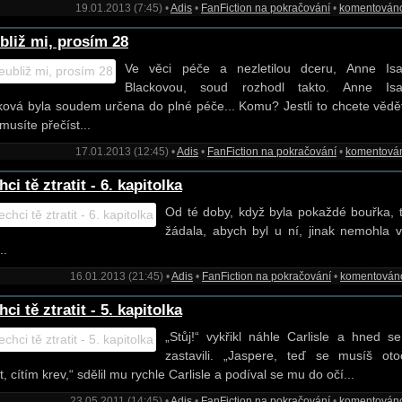
19.01.2013 (7:45) •
Adis
•
FanFiction na pokračování
•
komentován
bliž mi, prosím 28
Ve věci péče a nezletilou dceru, Anne Isa
Blackovou, soud rozhodl takto. Anne Isa
ková byla soudem určena do plné péče... Komu? Jestli to chcete vědět
 musíte přečíst...
17.01.2013 (12:45) •
Adis
•
FanFiction na pokračování
•
komentová
ci tě ztratit - 6. kapitolka
Od té doby, když byla pokaždé bouřka, t
žádala, abych byl u ní, jinak nemohla 
..
16.01.2013 (21:45) •
Adis
•
FanFiction na pokračování
•
komentován
ci tě ztratit - 5. kapitolka
„Stůj!“ vykřikl náhle Carlisle a hned s
zastavili. „Jaspere, teď se musíš oto
t, cítím krev,“ sdělil mu rychle Carlisle a podíval se mu do očí...
23.05.2011 (14:45) •
Adis
•
FanFiction na pokračování
•
komentován