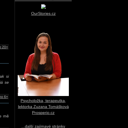
OurStories.cz
o 20×
ak si
já se
no 6×
Psycholožka, terapeutka,
lektorka Zuzana Tomášková
Prosperio.cz
že mě
...další zajímavé stránky