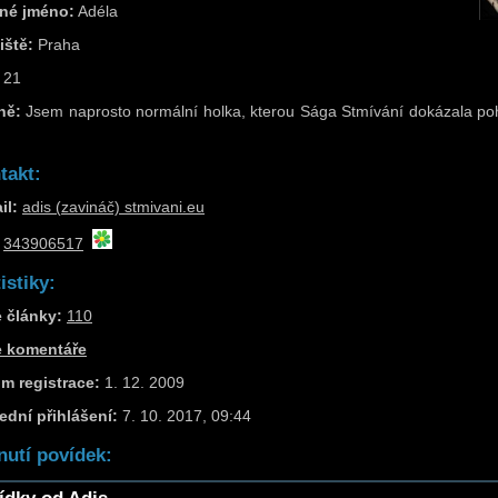
né jméno:
Adéla
iště:
Praha
21
ně:
Jsem naprosto normální holka, kterou Sága Stmívání dokázala pohlt
takt:
il:
adis (zavináč) stmivani.eu
343906517
istiky:
 články:
110
e komentáře
m registrace:
1. 12. 2009
ední přihlášení:
7. 10. 2017, 09:44
nutí povídek: