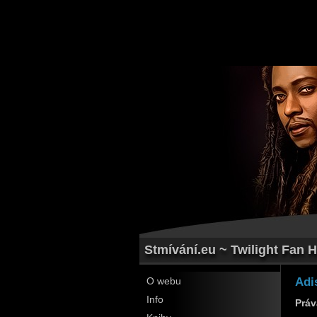
Stmívání.eu ~ Twilight Fan H
Adi
O webu
Info
Práv