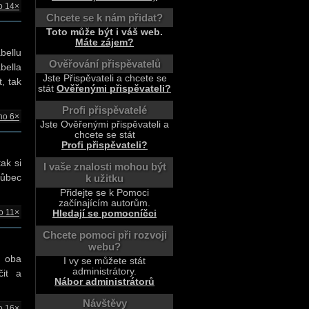
o 14×
Chcete se k nám přidat?
Toto může být i váš web.
Máte zájem?
bellu
Ověřování přispěvatelů
bella
Jste Přispěvateli a chcete se
, tak
stát
Ověřenými přispěvateli?
Profi přispěvatelé
no 6×
Jste Ověřenými přispěvateli a
chcete se stát
Profi přispěvateli?
ak si
I vaše znalosti mohou být
vůbec
k užitku
Přidejte se k Pomoci
začínajícím autorům.
o 11×
Hledají se pomocníčci
Chcete pomoci při rozvoji
webu?
e oba
I vy se můžete stát
administrátory.
čit a
Nábor administrátorů
Návštěvy
o 16×