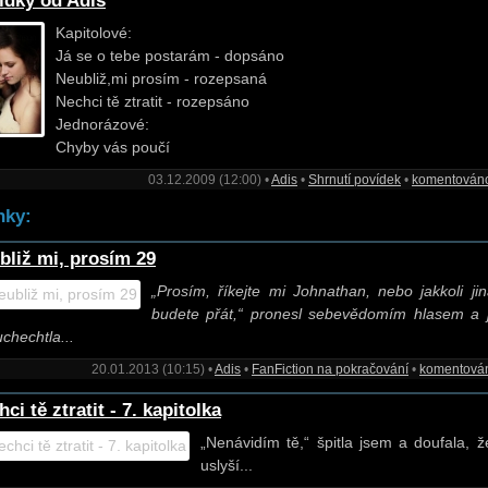
ídky od Adis
Kapitolové:
Já se o tebe postarám - dopsáno
Neubliž,mi prosím - rozepsaná
Nechci tě ztratit - rozepsáno
Jednorázové:
Chyby vás poučí
03.12.2009 (12:00) •
Adis
•
Shrnutí povídek
•
komentován
nky:
bliž mi, prosím 29
„Prosím, říkejte mi Johnathan, nebo jakkoli jin
budete přát,“ pronesl sebevědomím hlasem a 
uchechtla...
20.01.2013 (10:15) •
Adis
•
FanFiction na pokračování
•
komentová
ci tě ztratit - 7. kapitolka
„Nenávidím tě,“ špitla jsem a doufala, 
uslyší...