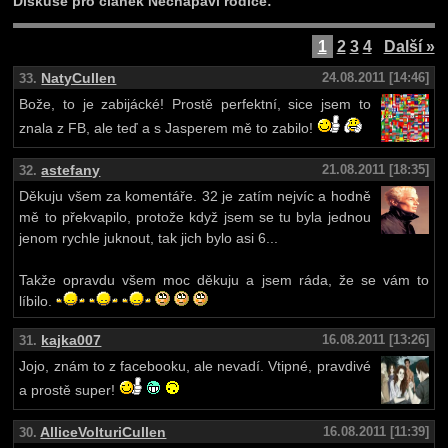
Diskuse pro článek Nechápaví rodiče:
1
2
3
4
Další »
NatyCullen
24.08.2011 [14:46]
33.
Bože, to je zabijácké! Prostě perfektní, sice jsem to
znala z FB, ale teď a s Jasperem mě to zabilo!
astefany
21.08.2011 [18:35]
32.
Děkuju všem za komentáře. 32 je zatím nejvíc a hodně
mě to překvapilo, protože když jsem se tu byla jednou
jenom rychle juknout, tak jich bylo asi 6...
Takže opravdu všem moc děkuju a jsem ráda, že se vám to
líbilo.
kajka007
16.08.2011 [13:26]
31.
Jojo, znám to z facebooku, ale nevadí. Vtipné, pravdivé
a prostě super!
AlliceVolturiCullen
16.08.2011 [11:39]
30.