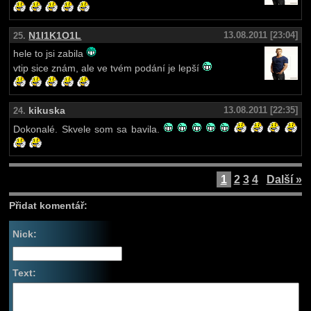
N1I1K1O1L
13.08.2011 [23:04]
25.
hele to jsi zabila
vtip sice znám, ale ve tvém podání je lepší
kikuska
13.08.2011 [22:35]
24.
Dokonalé. Skvele som sa bavila.
1
2
3
4
Další »
Přidat komentář:
Nick:
Text: