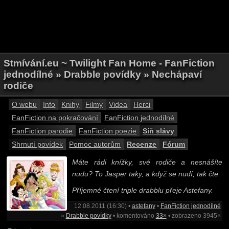
Stmívání.eu ~ Twilight Fan Home - FanFiction
jednodílné » Drabble povídky » Nechápaví
rodiče
O webu
Info
Knihy
Filmy
Videa
Herci
FanFiction na pokračování
FanFiction jednodílné
FanFiction parodie
FanFiction poezie
Síň slávy
Shrnutí povídek
Pomoc autorům
Recenze
Fórum
Máte rádi knížky, své rodiče a nesnášíte
nudu? To Jasper taky, a když se nudí, tak čte.
Příjemné čtení triple drabblu přeje Astefany.
12.08.2011 (16:30) •
astefany
•
FanFiction jednodílné
»
Drabble povídky
• komentováno
33×
• zobrazeno 3945×