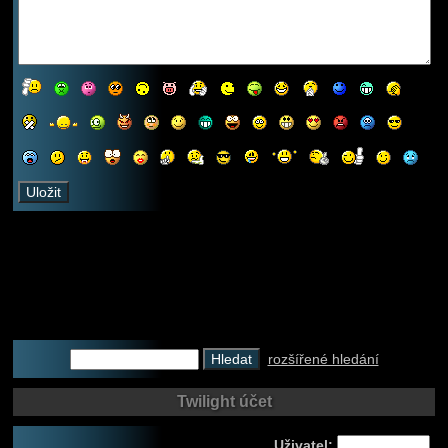
rozšířené hledání
Twilight účet
Uživatel: