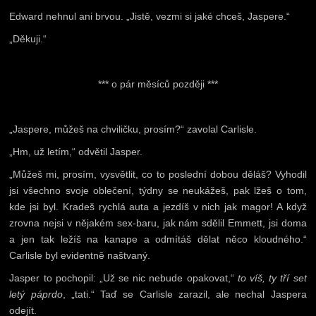
Edward nehnul ani brvou. „Jistě, vezmi si jaké chceš, Jaspere.“
„Děkuji.“
*** o pár měsíců později ***
„Jaspere, můžeš na chviličku, prosím?“ zavolal Carlisle.
„Hm, už letím,“ odvětil Jasper.
„Můžeš mi, prosím, vysvětlit, co to poslední dobou děláš? Vyhodil
jsi všechno svoje oblečení, týdny se neukážeš, pak lžeš o tom,
kde jsi byl. Kradeš rychlá auta a jezdíš v nich jak magor! A když
zrovna nejsi v nějakém sex-baru, jak nám sdělil Emmett, jsi doma
a jen tak ležíš na kanape a odmítáš dělat něco kloudného.“
Carlisle byl evidentně naštvaný.
Jasper to pochopil: „Už se nic nebude opakovat,“
to víš, ty tří set
letý páprdo
, „tati.“ Taď se Carlisle zarazil, ale nechal Jaspera
odejít.