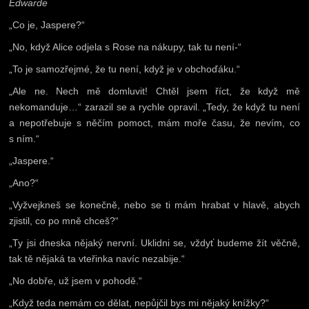
Edwarde
„Co je, Jaspere?“
„No, když Alice odjela s Rose na nákupy, tak tu není-“
„To je samozřejmé, že tu není, když je v obchoďáku.“
„Ale ne. Nech mě domluvit! Chtěl jsem říct, že když mě
nekomanduje…“ zarazil se a rychle opravil. „Tedy, že když tu není
a nepotřebuje s něčím pomoct, mám moře času, že nevím, co
s ním.“
„Jaspere.“
„Ano?“
„Vyžvejkneš se konečně, nebo se ti mám hrabat v hlavě, abych
zjistil, co po mně chceš?“
„Ty jsi dneska nějaký nervní. Uklidni se, vždyť budeme žít věčně,
tak tě nějaká ta vteřinka navíc nezabije.“
„No dobře, už jsem v pohodě.“
„Když teda nemám co dělat, nepůjčil bys mi nějaký knížky?“