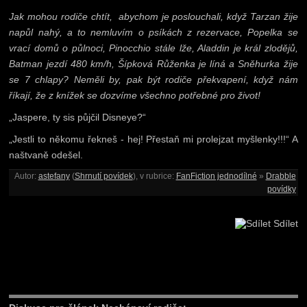
Jak mohou rodiče chtít, abychom je poslouchali, když Tarzan žije
napůl nahý, a to nemluvím o psíkách z rezervace, Popelka se
vrací domů o půlnoci, Pinocchio stále lže, Aladdin je král zlodějů,
Batman jezdí 480 km/h, Šípková Růženka je líná a Sněhurka žije
se 7 chlapy? Neměli by, pak být rodiče překvapení, když nám
říkají, že z knížek se dozvíme všechno potřebné pro život!
„Jaspere, ty sis půjčil Disneye?“
„Jestli to někomu řekneš - hej! Přestaň mi prolejzat myšlenky!!!“ A
naštvaně odešel.
Autor:
astefany
(
Shrnutí povídek
), v rubrice:
FanFiction jednodílné
»
Drabble
povídky
Sdílet