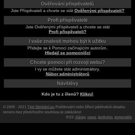
Ověřování přispěvatelů
Jste Přispěvateli a chcete se stát
Ověřenými přispěvateli?
Profi přispěvatelé
Jste Ověřenými přispěvateli a chcete se stát
Profi přispěvateli?
I vaše znalosti mohou být k užitku
Přidejte se k Pomoci začínajícím autorům.
Hledají se pomocníčci
Chcete pomoci při rozvoji webu?
I vy se můžete stát administrátory.
Nábor administrátorů
Návštěvy
Kdo je tu z členů?
Klikni!
© 2006 - 2021
Tým Stmívání.eu
Publikování nebo šíření jakéhokoli obsahu
serveru bez předchozího souhlasu je zakázáno!
RSS:
články
,
news
,
fanfiction
,
komentáře