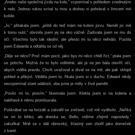
„Anebo naše společná jízda na kole,“ vzpomínal s pohledem zvednutým
k nebi. Jednou rukou svíral tu mou a druhou si pohrával s límcem mé
košile.
„Jo,“ přitakala jsem, „ještě do teď mám na koleni jizvu. Neměl jsi mě
k tomu nutit,“ obvinila jsem jej na oko vážně. Zadívala jsem se mu do
očí. Všechno bylo tak ideální, ale přesto mi tu něco nehrálo. Pustila
jsem Edwarda a odtáhla se od něj.
„Děje se něco? Proč mám pocit, jako bys mi něco chtěl říct,“ ptala jsem
se potichu. Možná že to bylo viditelné, ale já se jen bála otevřít oči,
abych viděla pravdu. Chvíli uvažoval a díval se na mě, ale pak sklopil
pohled a přikývl. Věděla jsem to, říkala jsem si v duchu. Edward nikdy
nevzpomínal staré události, oba jsme je měly v živé paměti.
„Pověz mi to, prosím,“ škemrala jsem. Klekla jsem si na kolena a
naléhavě k němu promlouvala.
Poškrábal se na hnízdě a zatvářil se zničeně, což mě vyděsilo. „Neříká
se mi to lehko, ale dneska se, Bello, vidíme zřejmě naposledy,“
zakuňkal. Mně se v dáli obrovský, šťastný sen zbořil jako domeček
z karet.