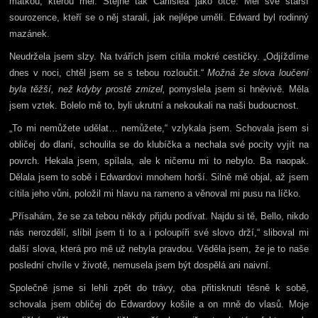
matkou, kterou měl. Stejně tak Carlislea jako otce. Měl své starší
sourozence, kteří se o něj starali, jak nejlépe uměli. Edward byl rodinný
mazánek.
Neudržela jsem slzy. Na tvářích jsem cítila mokré cestičky. „Odjíždíme
dnes v noci, chtěl jsem se s tebou rozloučit.“
Možná že slova loučení
byla těžší, než kdyby prostě zmizel,
pomyslela jsem si hněvivě. Měla
jsem vztek. Bolelo mě to, byli ukrutní a nekoukali na naši budoucnost.
„To mi nemůžete udělat… nemůžete,“ vzlykala jsem. Schovala jsem si
obličej do dlaní, schoulila se do klubíčka a nechala své pocity vyjít na
povrch. Hekala jsem, spílala, ale k ničemu mi to nebylo. Ba naopak.
Dělala jsem to sobě i Edwardovi mnohem horší. Silně mě objal, až jsem
cítila jeho vůni, položil mi hlavu na rameno a věnoval mi pusu na líčko.
„Přísahám, že se za tebou někdy přijdu podívat. Najdu si tě, Bello, nikdo
nás nerozdělí, slíbil jsem ti to a i poloupíři své slovo drží,“ sliboval mi
další slova, která pro mě už nebyla pravdou. Věděla jsem, že je to naše
poslední chvíle v životě, nemusela jsem být dospělá ani naivní.
Společně jsme si lehli zpět do trávy, oba přitisknuti těsně k sobě,
schovala jsem obličej do Edwardovy košile a on mně do vlasů. Moje