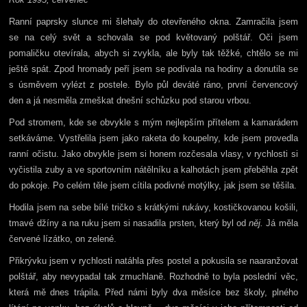
Ranní paprsky slunce mi šlehaly do otevřeného okna. Zamračila jsem
se na celý svět a schovala se pod květovaný polštář. Oči jsem
pomaličku otevírala, abych si zvykla, ale byly tak těžké, chtělo se mi
ještě spát. Zpod hromady peří jsem se podívala na hodiny a donutila se
s úsměvem vylézt z postele. Bylo půl deváté ráno, první červencový
den a já nesměla zmeškat dnešní schůzku pod starou vrbou.
Pod stromem, kde se obvykle s mým nejlepším přítelem a kamarádem
setkáváme. Vystřelila jsem jako raketa do koupelny, kde jsem provedla
ranní očistu. Jako obvykle jsem si honem rozčesala vlasy, v rychlosti si
vyčistila zuby a ve sportovním nátělníku a kalhotách jsem přeběhla zpět
do pokoje. Po celém těle jsem cítila podivné motýlky, jak jsem se těšila.
Hodila jsem na sebe bílé tričko s krátkými rukávy, kostičkovanou košili,
tmavé džíny a na ruku jsem si nasadila prsten, který byl od
něj.
Já měla
červené lízátko, on zelené.
Přikrývku jsem v rychlosti natáhla přes postel a pokusila se naaranžovat
polštář, aby nevypadal tak zmuchlaně. Rozhodně to byla poslední věc,
která mě dnes trápila. Před námi byly dva měsíce bez školy, plného