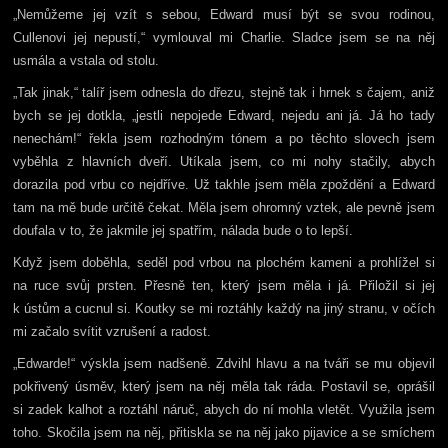
„Nemůžeme jej vzít s sebou, Edward musí být se svou rodinou,
Cullenovi jej nepustí,“ vymlouval mi Charlie. Sladce jsem se na něj
usmála a vstala od stolu.
„Tak jinak,“ talíř jsem odnesla do dřezu, stejně tak i hrnek s čajem, aniž
bych se jej dotkla, „jestli nepojede Edward, nejedu ani já. Já ho tady
nenechám!“ řekla jsem rozhodným tónem a po těchto slovech jsem
vyběhla z hlavních dveří. Utíkala jsem, co mi nohy stačily, abych
dorazila pod vrbu co nejdříve. Už takhle jsem měla zpoždění a Edward
tam na mě bude určitě čekat. Měla jsem ohromný vztek, ale pevně jsem
doufala v to, že jakmile jej spatřím, nálada bude o to lepší.
Když jsem doběhla, seděl pod vrbou na plochém kameni a prohlížel si
na ruce svůj prsten. Přesně ten, který jsem měla i já. Přiložil si jej
k ústům a cucnul si. Koutky se mi roztáhly každý na jiný stranu, v očích
mi začalo svítit vzrušení a radost.
„Edwarde!“ výskla jsem nadšeně. Zdvihl hlavu a na tváři se mu objevil
pokřivený úsměv, který jsem na něj měla tak ráda. Postavil se, oprášil
si zadek kalhot a roztáhl náruč, abych do ní mohla vletět. Využila jsem
toho. Skočila jsem na něj, přitiskla se na něj jako pijavice a se smíchem