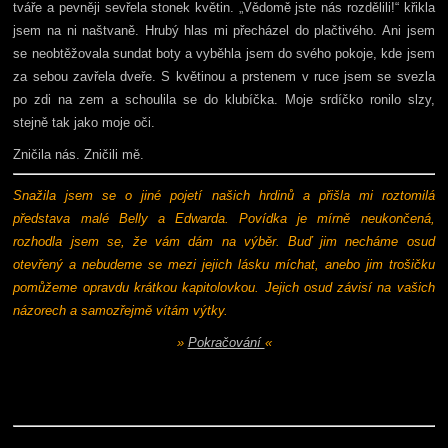
tváře a pevněji sevřela stonek květin. „Vědomě jste nás rozdělili!“ křikla
jsem na ni naštvaně. Hrubý hlas mi přecházel do plačtivého. Ani jsem
se neobtěžovala sundat boty a vyběhla jsem do svého pokoje, kde jsem
za sebou zavřela dveře. S květinou a prstenem v ruce jsem se svezla
po zdi na zem a schoulila se do klubíčka. Moje srdíčko ronilo slzy,
stejně tak jako moje oči.
Zničila nás. Zničili mě.
Snažila jsem se o jiné pojetí našich hrdinů a přišla mi roztomilá
představa malé Belly a Edwarda. Povídka je mírně neukončená,
rozhodla jsem se, že vám dám na výběr. Buď jim necháme osud
otevřený a nebudeme se mezi jejich lásku míchat, anebo jim trošičku
pomůžeme opravdu krátkou kapitolovkou. Jejich osud závisí na vašich
názorech a samozřejmě vítám výtky.
»
Pokračování
«