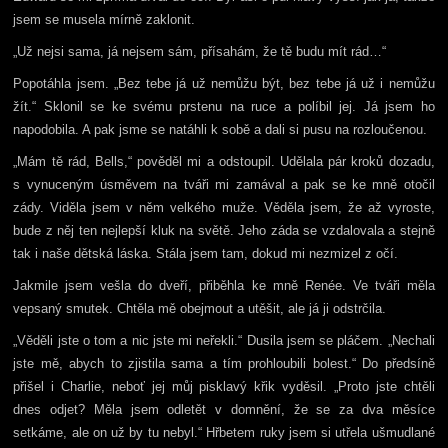
jsem se musela mírně zaklonit.
„Už nejsi sama, já nejsem sám, přísahám, že tě budu mít rád…“
Popotáhla jsem. „Bez tebe já už nemůžu být, bez tebe já už i nemůžu
žít.“ Sklonil se ke svému prstenu na ruce a políbil jej. Já jsem ho
napodobila. A pak jsme se natáhli k sobě a dali si pusu na rozloučenou.
„Mám tě rád, Bells,“ pověděl mi a odstoupil. Udělala pár kroků dozadu,
s vynuceným úsměvem na tváři mi zamával a pak se ke mně otočil
zády. Viděla jsem v něm velkého muže. Věděla jsem, že až vyroste,
bude z něj ten nejlepší kluk na světě. Jeho záda se vzdalovala a stejně
tak i naše dětská láska. Stála jsem tam, dokud mi nezmizel z očí.
Jakmile jsem vešla do dveří, přiběhla ke mně Renée. Ve tváři měla
vepsaný smutek. Chtěla mě obejmout a utěšit, ale já ji odstrčila.
„Věděli jste o tom a nic jste mi neřekli.“ Dusila jsem se pláčem. „Nechali
jste mě, abych to zjistila sama a tím prohloubili bolest.“ Do předsíně
přišel i Charlie, neboť jej můj pisklavý křik vyděsil. „Proto jste chtěli
dnes odjet? Měla jsem odletět v domnění, že se za dva měsíce
setkáme, ale on už by tu nebyl.“ Hřbetem ruky jsem si utřela ušmudlané