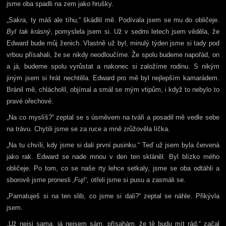
jsme oba spadli na zem jako hrušky.
„Sakra, ty máš ale tíhu,“ škádlil mě. Podívala jsem se mu do obličeje.
Byl tak krásný
, pomyslela jsem si. Už v sedmi letech jsem věděla, že
Edward bude můj ženich. Vlastně už byl, minulý týden jsme si tady pod
vrbou přísahali, že se nikdy neodloučíme. Že spolu budeme napořád, on
a já, budeme spolu vyrůstat a nakonec si založíme rodinu. S nikým
jiným jsem si hrát nechtěla. Edward pro mě byl nejlepším kamarádem.
Bránil mě, chlácholil, objímal a smál se mým vtipům, i když to nebylo to
pravé ořechové.
„Na co myslíš?“ zeptal se s úsměvem na tváři a posadil mě vedle sebe
na trávu. Chytili jsme se za ruce a mně zrůžověla líčka.
„Na tu chvíli, kdy jsme si dali první pusinku.“ Teď už jsem byla červená
jako rak. Edward se nade mnou v den ten skláněl. Byl blízko mého
obličeje. Po tom, co se naše rty lehce setkaly, jsme se oba odtáhli a
sborově jsme pronesli
‚Fuj!‘,
otřeli jsme si pusu a zasmáli se.
„Pamatuješ si na ten slib, co jsme si dali?“ zeptal se náhle. Přikývla
jsem.
„Už nejsi sama, já nejsem sám, přísahám, že tě budu mít rád,“ začal