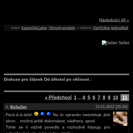
Následující díl »
Autor:
KacenQaCullen
(
Shrnutí povídek
), v rubrice:
FanFiction jednodílné
Sdílet
Diskuse pro článek Od dětství po věčnost :
« Předchozí
1
...
4
5
6
7
8
9
10
11
BellaSet
15.01.2012 [20:26]
4.
Pará-á-á-áda!
Na to opravdu neexistuje jiné
slovo... možná ještě dokonalost, nádhera, apod.
Tohle se ti vážně povedlo a rozhodně hlasuju pro