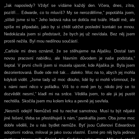
„Jak naposledy? Vždyť se vídáme každý den. Včera, dnes, zítra,
pozítří… Edwarde, co to mluvíš? My se nerozdělíme,“ popotáhla jsem,
„slíbili jsme si to.“ Jeho ledová ruka se dotkla mé tváře. Hladil mě, ale
spíše mi připadalo, jako by si chtěl udržet poslední kontakt se mnou.
Nedokázala jsem si představit, že bych jej už nevídala. Bez něj jsem
prostě nežila. Byl mou nedílnou součástí.
„Carlisle mi dnes oznámil, že se stěhujeme na Aljašku. Dostal tam
novou pracovní nabídku, ale hlavním důvodem je naše podstata,“
šeptal. V první chvíli jsem si musela ujasnit, kde Aljaška je. Byla jsem
dezorientovaná. Bude ode mě tak…
daleko
. Moc na to, abych jej mohla
kdykoli vidět. „Jsme tady už moc dlouho, lidé by si mohli všimnout, že
s námi není něco v pořádku. Víš to o mně jen ty, nikdo jiný se to
dozvědět nesmí,“ kladl mi na srdce. Věděla jsem, to ale já jej pustit
nechtěla. Skočila jsem mu kolem krku a pevně jej sevřela.
„Nesmíš odejít! Nemůžeš mě tu nechat samotnou. Musí tu být nějaké
jiné řešení, třeba se přestěhuješ k nám,“ panikařila jsem. Oba jsme moc
dobře věděli, že u nás bydlet nemůže. Byť jsou Cullenovi Edwardova
adoptivní rodina, miloval je jako svou vlastní. Esmé pro něj byla jedinou