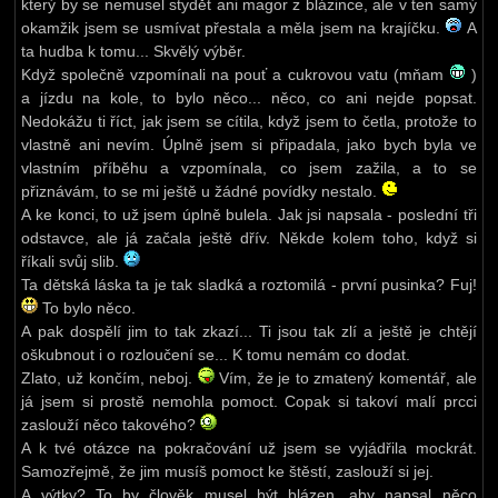
který by se nemusel stydět ani magor z blázince, ale v ten samý
okamžik jsem se usmívat přestala a měla jsem na krajíčku.
A
ta hudba k tomu... Skvělý výběr.
Když společně vzpomínali na pouť a cukrovou vatu (mňam
)
a jízdu na kole, to bylo něco... něco, co ani nejde popsat.
Nedokážu ti říct, jak jsem se cítila, když jsem to četla, protože to
vlastně ani nevím. Úplně jsem si připadala, jako bych byla ve
vlastním příběhu a vzpomínala, co jsem zažila, a to se
přiznávám, to se mi ještě u žádné povídky nestalo.
A ke konci, to už jsem úplně bulela. Jak jsi napsala - poslední tři
odstavce, ale já začala ještě dřív. Někde kolem toho, když si
říkali svůj slib.
Ta dětská láska ta je tak sladká a roztomilá - první pusinka? Fuj!
To bylo něco.
A pak dospělí jim to tak zkazí... Ti jsou tak zlí a ještě je chtějí
oškubnout i o rozloučení se... K tomu nemám co dodat.
Zlato, už končím, neboj.
Vím, že je to zmatený komentář, ale
já jsem si prostě nemohla pomoct. Copak si takoví malí prcci
zaslouží něco takového?
A k tvé otázce na pokračování už jsem se vyjádřila mockrát.
Samozřejmě, že jim musíš pomoct ke štěstí, zaslouží si jej.
A výtky? To by člověk musel být blázen, aby napsal něco