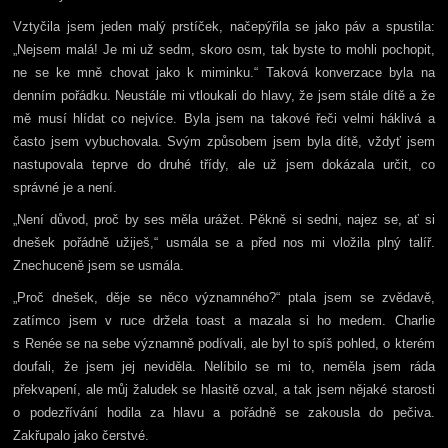
Vztyčila jsem jeden malý prstíček, načepýřila se jako páv a spustila:
„Nejsem malá! Je mi už sedm, skoro osm, tak byste to mohli pochopit,
ne se ke mně chovat jako k miminku.“ Taková konverzace byla na
denním pořádku. Neustále mi vtloukali do hlavy, že jsem stále dítě a že
mě musí hlídat co nejvíce. Byla jsem na takové řeči velmi háklivá a
často jsem vybuchovala. Svým způsobem jsem byla dítě, vždyť jsem
nastupovala teprve do druhé třídy, ale už jsem dokázala určit, co
správné je a není.
„Není důvod, proč by ses měla urážet. Pěkně si sedni, najez se, ať si
dnešek pořádně užiješ,“ usmála se a před nos mi vložila plný talíř.
Znechuceně jsem se usmála.
„Proč dnešek, děje se něco významného?“ ptala jsem se zvědavě,
zatímco jsem v ruce držela toast a mazala si ho medem. Charlie
s Renée se na sebe významně podívali, ale byl to spíš pohled, o kterém
doufali, že jsem jej neviděla. Nelíbilo se mi to, neměla jsem ráda
překvapení, ale můj žaludek se hlasitě ozval, a tak jsem nějaké starosti
o podezřívání hodila za hlavu a pořádně se zakousla do pečiva.
Zakřupalo jako čerstvé.