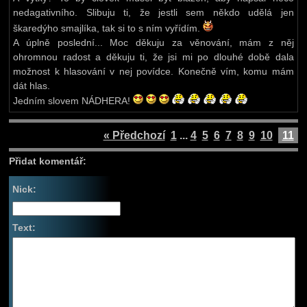
nedagativního. Slibuju ti, že jestli sem někdo udělá jen
škaredýho smajlíka, tak si to s ním vyřídím.
A úplně poslední... Moc děkuju za věnování, mám z něj
ohromnou radost a děkuju ti, že jsi mi po dlouhé době dala
možnost k hlasování v nej povídce. Konečně vím, komu mám
dát hlas.
Jedním slovem NÁDHERA!
« Předchozí
1
...
4
5
6
7
8
9
10
11
Přidat komentář:
Nick:
Text: