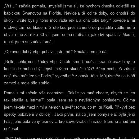
„Víš…“ začala pomalu, „mysleli jsme si, že bychom dneska odletěli za
babičkou Swanovou na Floridu. Neviděla tě od té doby, co chodíš do
školy, určitě bys jí toho moc ráda řekla a ona tobě taky,“ pověděla mi
s chvějícím se hlasem. S utěrkou přes rameno se posadila vedle mě a
chytila mě za ruku. Chvíli jsem se na ni dívala, jako by spadla z Marsu,
a pak jsem se začala smát.
„Opravdu dobrý vtip, pobavili jste mě.“ Smála jsem se dál.
„Bello, tohle není žádný vtip. Chtěli jsme ti udělat krásné prázdniny, a
kde jinde mohou být lepší, než na slunné pláži? Přeci nechceš zůstat
celé dva měsíce ve Forks,“ vyvedl mě z omylu táta. Můj úsměv na tváři
zamrzl a moje tělo ztuhlo.
Pomalu mi začalo vše docházet. „Takže po mně chcete, abych se jen
tak sbalila a letíme?“ ptala jsem se s nevěřícným pohledem. Očima
jsem těkala mezi nimi a nemohla uvěřit tomu, co mi tu říkali. Přikývl bez
špetky pobavení v obličeji. Jako první, na co jsem pomyslela, byla jeho
tvář, jeho pokřivený úsměv a bronzové vrabčí hnízdo, které si snad ani
nečesal.
„Ne!“ křikla jsem podrážděně, až mi jídlo z ruky vypadlo na talíř. „Já