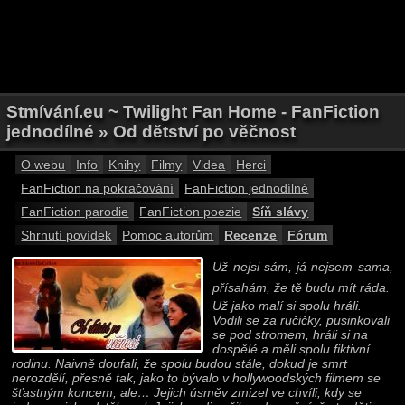
Stmívání.eu ~ Twilight Fan Home - FanFiction
jednodílné » Od dětství po věčnost
O webu
Info
Knihy
Filmy
Videa
Herci
FanFiction na pokračování
FanFiction jednodílné
FanFiction parodie
FanFiction poezie
Síň slávy
Shrnutí povídek
Pomoc autorům
Recenze
Fórum
Už nejsi sám, já nejsem sama,
přísahám, že tě budu mít ráda.
Už jako malí si spolu hráli.
Vodili se za ručičky, pusinkovali
se pod stromem, hráli si na
dospělé a měli spolu fiktivní
rodinu. Naivně doufali, že spolu budou stále, dokud je smrt
nerozdělí, přesně tak, jako to bývalo v hollywoodských filmem se
šťastným koncem, ale… Jejich úsměv zmizel ve chvíli, kdy se