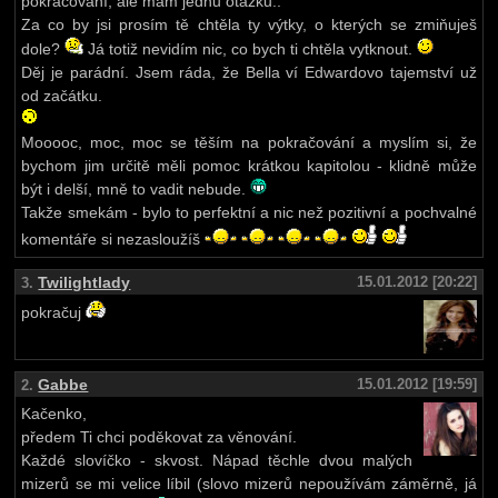
pokračování, ale mám jednu otázku..
Za co by jsi prosím tě chtěla ty výtky, o kterých se zmiňuješ
dole?
Já totiž nevidím nic, co bych ti chtěla vytknout.
Děj je parádní. Jsem ráda, že Bella ví Edwardovo tajemství už
od začátku.
Mooooc, moc, moc se těším na pokračování a myslím si, že
bychom jim určitě měli pomoc krátkou kapitolou - klidně může
být i delší, mně to vadit nebude.
Takže smekám - bylo to perfektní a nic než pozitivní a pochvalné
komentáře si nezasloužíš
Twilightlady
15.01.2012 [20:22]
3.
pokračuj
Gabbe
15.01.2012 [19:59]
2.
Kačenko,
předem Ti chci poděkovat za věnování.
Každé slovíčko - skvost. Nápad těchle dvou malých
mizerů se mi velice líbil (slovo mizerů nepoužívám záměrně, já