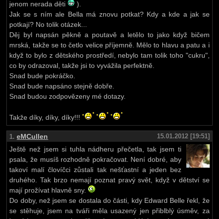
jenom nerada děti
).
Jak se s ním ale Bella má znovu potkat? Kdy a kde a jak se
potkají? No tolik otázek...
Děj byl napsán pěkně a poutavě a letělo to jako když bičem
mrská, takže se to četlo velice příjemně. Mělo to hlavu a patu a i
když to bylo z dětského prostředí, nebylo tam tolik toho "cukru",
co by odrazoval, takže jsi to vyvážila perfektně.
Snad bude pokráčko.
Snad bude napsáno stejně dobře.
Snad budou zodpovězeny mé dotazy.
Takže díky, díky, díky!!!
eMCullen
15.01.2012 [19:51]
1.
Ještě než jsem si tuhla nádheru přečetla, tak jsem ti
psala, že musíš rozhodně pokračovat. Není dobré, aby
takoví malí človíčci zůstali tak nešťastní a jeden bez
druhého. Tak brzo nemají poznat pravý svět, když v dětství se
mají prožívat hlavně sny.
Do doby, než jsem se dostala do části, kdy Edward Belle řekl, že
se stěhuje, jsem na tváři měla usazený jen přiblblý úsměv, za