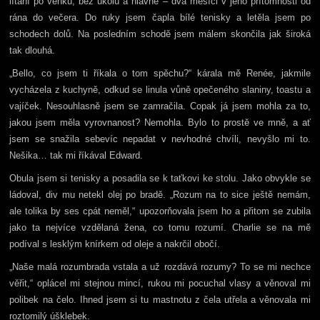
lítání po venku, bez úkolů a hlavně – dva měsíci v jeho přítomnosti od
rána do večera. Do ruky jsem čapla bílé tenisky a letěla jsem po
schodech dolů. Na posledním schodě jsem málem skončila jak široká
tak dlouhá.
„Bello, co jsem ti říkala o tom spěchu?“ kárala mě Renée, jakmile
vycházela z kuchyně, odkud se linula vůně opečeného slaniny, toastu a
vajíček. Nesouhlasně jsem se zamračila. Copak já jsem mohla za to,
jakou jsem měla vyrovnanost? Nemohla. Bylo to prostě ve mně, a ať
jsem se snažila sebevíc nepadat v nevhodné chvíli, nevyšlo mi to.
Nešika… tak mi říkával Edward.
Obula jsem si tenisky a posadila se k taťkovi ke stolu. Jako obvykle se
ládoval, div mu netekl olej po bradě. „Rozum na to sice ještě nemám,
ale tolika by ses cpát neměl,“ upozorňovala jsem ho a přitom se zubila
jako ta nejvíce vzdělaná žena, co tomu rozumí. Charlie se na mě
podíval s lesklým knírkem od oleje a nakrčil obočí.
„Naše malá rozumbrada vstala a už rozdává rozumy? To se mi nechce
věřit,“ oplácel mi stejnou mincí, rukou mi pocuchal vlasy a věnoval mi
polibek na čelo. Ihned jsem si tu mastnotu z čela utřela a věnovala mi
roztomilý úšklebek.