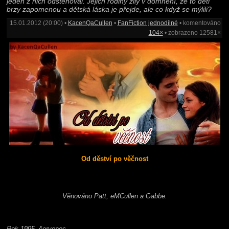
jeden z nich odstěhoval. Jejich rodiny žily v domnění, že to děti
brzy zapomenou a dětská láska je přejde, ale co když se mýlili?
15.01.2012 (20:00) •
KacenQaCullen
•
FanFiction jednodílné
• komentováno
104×
• zobrazeno 12581×
Od děství po věčnost
Věnováno Patt, eMCullen a Gabbe.
Rok 1995, červenec