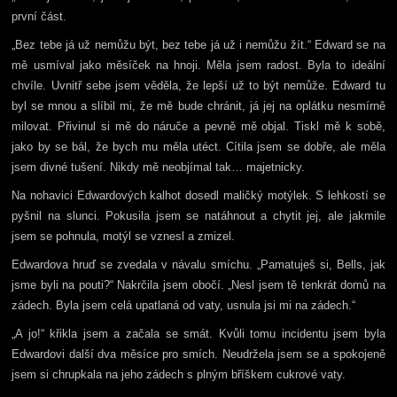
první část.
„Bez tebe já už nemůžu být, bez tebe já už i nemůžu žít.“ Edward se na
mě usmíval jako měsíček na hnoji. Měla jsem radost. Byla to ideální
chvíle. Uvnitř sebe jsem věděla, že lepší už to být nemůže. Edward tu
byl se mnou a slíbil mi, že mě bude chránit, já jej na oplátku nesmírně
milovat. Přivinul si mě do náruče a pevně mě objal. Tiskl mě k sobě,
jako by se bál, že bych mu měla utéct. Cítila jsem se dobře, ale měla
jsem divné tušení. Nikdy mě neobjímal tak… majetnicky.
Na nohavici Edwardových kalhot dosedl maličký motýlek. S lehkostí se
pyšnil na slunci. Pokusila jsem se natáhnout a chytit jej, ale jakmile
jsem se pohnula, motýl se vznesl a zmizel.
Edwardova hruď se zvedala v návalu smíchu. „Pamatuješ si, Bells, jak
jsme byli na pouti?“ Nakrčila jsem obočí. „Nesl jsem tě tenkrát domů na
zádech. Byla jsem celá upatlaná od vaty, usnula jsi mi na zádech.“
„A jo!“ křikla jsem a začala se smát. Kvůli tomu incidentu jsem byla
Edwardovi další dva měsíce pro smích. Neudržela jsem se a spokojeně
jsem si chrupkala na jeho zádech s plným bříškem cukrové vaty.