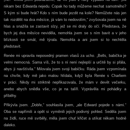
nikam bez Edwarda nejedu. Copak ho tady můžeme nechat samotného?
S kým si bude hrát? Kdo s ním bude jezdit na kole? Nemůžete nás jen
tak rozdělit na dva měsíce, já vám to nedovolím,“ zvyšovala jsem na ně
hlas a snažila se zastavit slzy, jež se mi draly do očí. Představa, že
bych jej dva měsíce neviděla, nemohla jsem se s ním bavit a v jeho
blízkosti se smát, mě týrala. Nemohla a ani jsem si to nechtěla
představit.
Renée mi upravila neposedný pramen vlasů za ucho. „Bells, babička je
velmi nemocná. Sama víš, že to s ní není nejlepší a určitě by si přála,
abys ji navštívila.“ Milovala jsem svoji babičku. Ráda jsem vzpomínala
na chvíle, kdy mě jako malou hlídala, když byla Renée s Charliem
v práci. Nikdy mi striktně nepřikazovala, že mám v devět večerku,
anebo abych snědla vše, co je na talíři. Vyprávěla mi pohádky a
příběhy.
Přikývla jsem. „Dobře,“ souhlasila jsem, „ale Edward pojede s námi.“
Oba se napřímili a opět si vyměnili jejich podivný pohled. Seděla jsem
na židli, ruce mě svrběly, měla jsem chuť křičet a utíkat někam hodně
daleko.