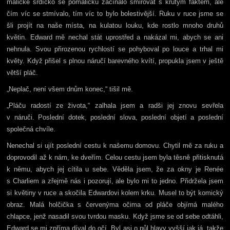
maličké srdíčko se pomaličku začínalo smiřovat s krutým faktem, ale
čím víc se stmívalo, tím víc to bylo bolestivější. Ruku v ruce jsme se
šli projít na naše místa, na kulatou louku, kde rostlo mnoho druhů
květin. Edward mě nechal stát uprostřed a nakázal mi, abych se ani
nehnula. Svou přirozenou rychlostí se pohyboval po louce a trhal mi
květy. Když přišel s plnou náručí barevného kvítí, propukla jsem v ještě
větší pláč.
„Neplač, není všem dnům konec,“ tišil mě.
„Pláču radostí ze života,“ zalhala jsem a radši jej znovu sevřela
v náruči. Poslední dotek, poslední slova, poslední objetí a poslední
společná chvíle.
Nenechal si ujít poslední cestu k našemu domovu. Chytil mě za ruku a
doprovodil až k nám, ke dveřím. Celou cestu jsem byla těsně přitisknutá
k němu, abych jej cítila u sebe. Věděla jsem, že za okny je Renée
s Charliem a zřejmě nás i pozorují, ale bylo mi to jedno. Přidržela jsem
si květiny v ruce a skočila Edwardovi kolem krku. Musel to být komický
obraz. Malá holčička s červenýma očima od pláče objímá malého
chlapce, jenž nasadil svou tvrdou masku. Když jsme se od sebe odtáhli,
Edward se mi zpříma díval do očí. Byl asi o půl hlavy vyšší jak já, takže