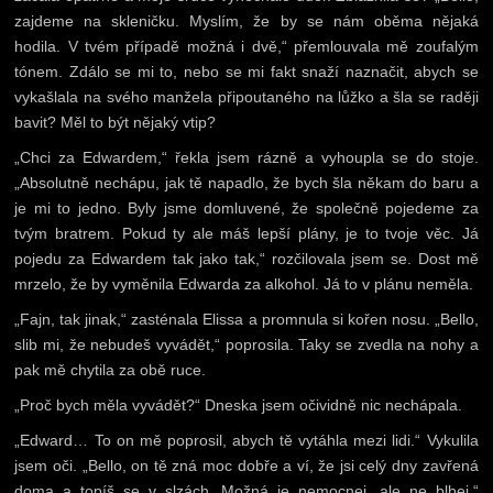
zajdeme na skleničku. Myslím, že by se nám oběma nějaká
hodila. V tvém případě možná i dvě,“ přemlouvala mě zoufalým
tónem. Zdálo se mi to, nebo se mi fakt snaží naznačit, abych se
vykašlala na svého manžela připoutaného na lůžko a šla se raději
bavit? Měl to být nějaký vtip?
„Chci za Edwardem,“ řekla jsem rázně a vyhoupla se do stoje.
„Absolutně nechápu, jak tě napadlo, že bych šla někam do baru a
je mi to jedno. Byly jsme domluvené, že společně pojedeme za
tvým bratrem. Pokud ty ale máš lepší plány, je to tvoje věc. Já
pojedu za Edwardem tak jako tak,“ rozčilovala jsem se. Dost mě
mrzelo, že by vyměnila Edwarda za alkohol. Já to v plánu neměla.
„Fajn, tak jinak,“ zasténala Elissa a promnula si kořen nosu. „Bello,
slib mi, že nebudeš vyvádět,“ poprosila. Taky se zvedla na nohy a
pak mě chytila za obě ruce.
„Proč bych měla vyvádět?“ Dneska jsem očividně nic nechápala.
„Edward… To on mě poprosil, abych tě vytáhla mezi lidi.“ Vykulila
jsem oči. „Bello, on tě zná moc dobře a ví, že jsi celý dny zavřená
doma a topíš se v slzách. Možná je nemocnej, ale ne blbej.“