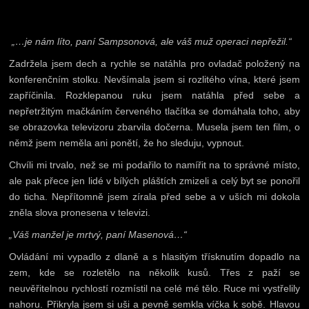
„…je nám líto, paní Sampsonová, ale váš muž operaci nepřežil.“
Zadržela jsem dech a rychle se natáhla pro ovladač položený na
konferenčním stolku. Nevšímala jsem si rozlitého vína, které jsem
zapříčinila. Rozklepanou ruku jsem natáhla před sebe a
nepřetržitým mačkáním červeného tlačítka se domáhala toho, aby
se obrazovka televizoru zbarvila dočerna. Musela jsem ten film, o
němž jsem neměla ani ponětí, že ho sleduju, vypnout.
Chvíli mi trvalo, než se mi podařilo to namířit na to správné místo,
ale pak přece jen lidé v bílých pláštích zmizeli a celý byt se ponořil
do ticha. Nepřítomně jsem zírala před sebe a v uších mi dokola
zněla slova pronesena v televizi.
„Váš manžel je mrtvý, paní Masenová…“
Ovládání mi vypadlo z dlaně a s hlasitým třísknutím dopadlo na
zem, kde se rozletělo na několik kusů. Třes z paží se
neuvěřitelnou rychlostí rozmístil na celé mé tělo. Ruce mi vystřelily
nahoru. Přikryla jsem si uši a pevně semkla víčka k sobě. Hlavou