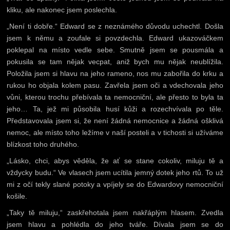
kliku, ale nakonec jsem poslechla.
„Není ti dobře.“ Edward se z neznámého důvodu uchechtl. Došla
jsem k němu a zoufale si povzdechla. Edward ukazováčkem
poklepal na místo vedle sebe. Smutně jsem se pousmála a
pokusila se tam nějak vecpat, aniž bych mu nějak neublížila.
Položila jsem si hlavu na jeho rameno, nos mu zabořila do krku a
rukou ho objala kolem pasu. Zavřela jsem oči a vdechovala jeho
vůni, kterou trochu přebívala ta nemocniční, ale přesto to byla ta
jeho… Ta, jež mi působila husí kůži a rozechvívala po těle.
Představovala jsem si, že není žádná nemocnice a žádná ošklivá
nemoc, ale místo toho ležíme v naší posteli a v tichosti si užíváme
blízkost toho druhého.
„Lásko, chci, abys věděla, že ať se stane cokoliv, miluju tě a
vždycky budu.“ Ve vlasech jsem ucítila jemný dotek jeho rtů. To už
mi z očí tekly slané potoky a vpíjely se do Edwardovy nemocniční
košile.
„Taky tě miluju,“ zaskřehotala jsem nakřáplým hlasem. Zvedla
jsem hlavu a pohlédla do jeho tváře. Dívala jsem se do