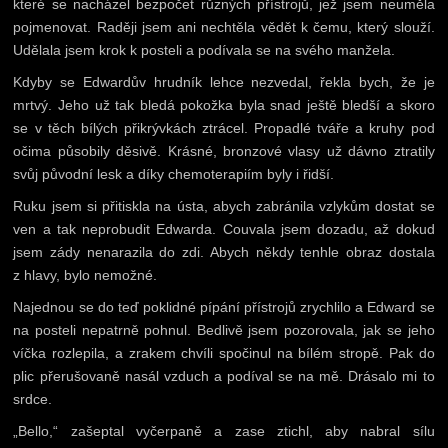
které se nacházel bezpočet různých přístrojů, jež jsem neuměla
pojmenovat. Raději jsem ani nechtěla vědět k čemu, který slouží.
Udělala jsem krok k posteli a podívala se na svého manžela.
Kdyby se Edwardův hrudník lehce nezvedal, řekla bych, že je
mrtvý. Jeho už tak bledá pokožka byla snad ještě bledší a skoro
se v těch bílých přikrývkách ztrácel. Propadlé tváře a kruhy pod
očima působily děsivě. Krásné, bronzové vlasy už dávno ztratily
svůj původní lesk a díky chemoterapiím byly i řidší.
Ruku jsem si přitiskla na ústa, abych zabránila vzlykům dostat se
ven a tak neprobudit Edwarda. Couvala jsem dozadu, až dokud
jsem zády nenarazila do zdi. Abych někdy tenhle obraz dostala
z hlavy, bylo nemožné.
Najednou se do teď poklidné pípání přístrojů zrychlilo a Edward se
na posteli nepatrně pohnul. Bedlivě jsem pozorovala, jak se jeho
víčka rozlepila, a zrakem chvíli spočinul na bílém stropě. Pak do
plic přerušovaně nasál vzduch a podíval se na mě. Drásalo mi to
srdce.
„Bello,“ zašeptal vyčerpaně a zase ztichl, aby nabral sílu