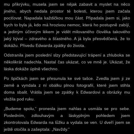
mu přikrývku, musela jsem se nějak zabavit a myslet na něco
jiného, abych nedala prostor té bolesti, kterou jsem začala
pociťovat. Napadala každičkou mou část. Připadala jsem si, jako
bych to byla já, kdo má hrozivou nemoc, která ho postupně zabíjí,
a jediným účinným lékem je vidět milovaného člověka takového
jaký býval – zdravého a šťastného. A já byla přesvědčená, že to
dokážu. Přivedu Edwarda zpátky do života.
Odstranila jsem poslední slzy představující trápení a zhluboka se
několikrát nadechla. Nastal čas ukázat, co ve mně je. Ukázat, že
láska dokáže úplně všechno.
Po špičkách jsem se přesunula ke své tašce. Zvedla jsem ji ze
země a vyndala z ní obálku plnou fotografií, které jsem stihla
doma sbalit. Vrátila jsem se zpátky k Edwardovi a obrázky mu
vložila pod ruku.
„Budeme spolu,“ pronesla jsem nahlas a usmála se pro sebe.
Posledním, zdlouhavým a láskyplným pohledem jsem
zkontrolovala Edwarda na lůžku a vydala se ven. U dveří jsem se
ještě otočila a zašeptala: „Navždy.“