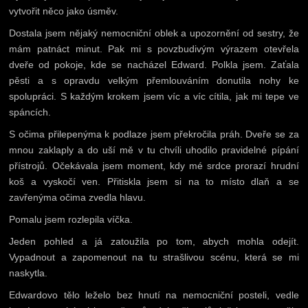
vytvořit něco jako úsměv.
Dostala jsem nějaký nemocniční oblek a upozornění od sestry, že
mám patnáct minut. Pak mi s povzbudivým výrazem otevřela
dveře od pokoje, kde se nacházel Edward. Polkla jsem. Zaťala
pěsti a s opravdu velkým přemlouváním donutila nohy ke
spolupráci. S každým krokem jsem víc a víc cítila, jak mi tepe ve
spáncích.
S očima přilepenýma k podlaze jsem překročila práh. Dveře se za
mnou zaklaply a do uší mě v tu chvíli uhodilo pravidelné pípání
přístrojů. Očekávala jsem moment, kdy mé srdce prorazí hrudní
koš a vyskočí ven. Přitiskla jsem si na to místo dlaň a se
zavřenýma očima zvedla hlavu.
Pomalu jsem rozlepila víčka.
Jeden pohled a já zatoužila po tom, abych mohla odejít.
Vypadnout a zapomenout na tu strašlivou scénu, která se mi
naskytla.
Edwardovo tělo leželo bez hnutí na nemocniční posteli, vedle