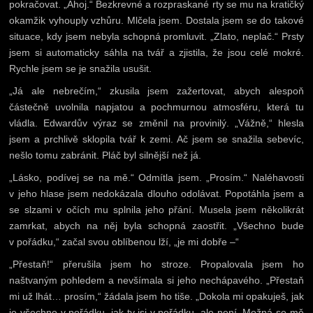
pokračovat. „Ahoj.“ Bezkrevné a rozpraskané rty se mu na kratičký
okamžik vyhouply vzhůru. Mlčela jsem. Dostala jsem se do takové
situace, kdy jsem nebyla schopná promluvit. „Zlato, neplač.“ Prsty
jsem si automaticky sáhla na tvář a zjistila, že jsou celé mokré.
Rychle jsem se je snažila usušit.
„Já ale nebrečím,“ zkusila jsem zažertovat, abych alespoň
částečně uvolnila napjatou a pochmurnou atmosféru, která tu
vládla. Edwardův výraz se změnil na provinilý. „Vážně,“ hlesla
jsem a prchlivě sklopila tvář k zemi. Ač jsem se snažila sebevíc,
nešlo tomu zabránit. Pláč byl silnější než já.
„Lásko, podívej se na mě.“ Odmítla jsem. „Prosím.“ Naléhavosti
v jeho hlase jsem nedokázala dlouho odolávat. Popotáhla jsem a
se slzami v očích mu splnila jeho přání. Musela jsem několikrát
zamrkat, abych na něj byla schopná zaostřit. „Všechno bude
v pořádku,“ začal svou oblíbenou lží, „je mi dobře –“
„Přestaň!“ přerušila jsem ho stroze. Propalovala jsem ho
naštvaným pohledem a nevšímala si jeho nechápavého. „Přestaň
mi už lhát… prosím,“ žádala jsem ho tiše. „Dokola mi opakuješ, jak
je všechno v pořádku, jak ty jsi v pořádku, ale není. Možná se mě