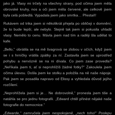
jako já. Vlasy mi trčely na všechny strany, pod očima jsem měla
obrovské kruhy, nos a oči jsem měla červené, ale celkově jsem
byla celá pobledlá. Vypadala jsem jako smrtka… Přestaň!
Rukávem od trika jsem si několikrát přejela po obličeji v domnění,
že to bude lepší, ale nebylo. Stejně tak jsem si pokusila uhladit
vlasy. Nemělo to cenu. Mávla jsem nad tím a raději šla udělat to
kafe.
„Bello,“ obrátila se na mě švagrová se zlobou v očích, když jsem
se i s hrníčky vrátila zpátky za ní. Zastavila jsem se uprostřed
pohybu a nervózně se na ni dívala. Co jsem zase provedla?
„Neříkala jsem ti, ať si neprohlížíš žádné fotky?“ Zakoulela jsem
očima úlevou. Došla jsem ke stolku a položila na ně naše nápoje.
Pak jsem se posadila napravo od Elissy a vyhledala důvod jejího
rozčílení.
„Neprohlížela jsem si je… Ne dobrovolně,“ pronesla jsem tiše a
natáhla se pro jednu fotografii. „Edward chtěl přinést nějaké naše
fotografie do nemocnice.“
„Edwarde,“ zamručela jsem nespokojeně, „nech toho!“ Poslepu