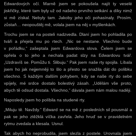
Edwardových očí. Marně jsem se pokoušela najít ty veselé
jiskřičky, které tam byly už od našeho prvního setkání a díky nimž
si mě získal. Nebyly tam. Jakoby jeho oči pohasínaly. Prosím,
zůstaň… neopouštěj mě, volala jsem na něj v myšlenkách.
Trochu jsem se na posteli nadzvedla. Dlaní jsem ho pohladila po
tváři a přejela mu po rtech. „Nic se nestane. Všechno bude
v pořádku,“ zašeptala jsem Edwardova slova. Čelem jsem se
opřela o to jeho a nechala padat slzy na Edwardovu tvář.
„Uzdravíš se. Pomůžu ti. Slibuju.“ Pak jsem naše rty spojila. Líbala
jsem ho jak nejjemněji to šlo a přesto se snažila dát do polibku
všechno. S každým dalším pohybem, kdy se naše rty do sebe
vpíjely, mé srdce dostalo bolestivý zásah. „Udělám vše proto,
abych tě odsud dostala. Všechno,“ dávala jsem nám malou naději.
Naposledy jsem ho políbila na studené rty.
„Miluju tě. Navždy.“ Edward se na mě z posledních sil pousmál a
pak se jeho ztěžklá víčka zavřela. Jeho hruď se v pravidelném
rytmu zvedala a klesala. Usnul.
Tak abych ho neprobudila, jsem slezla z postele. Urovnala jsem