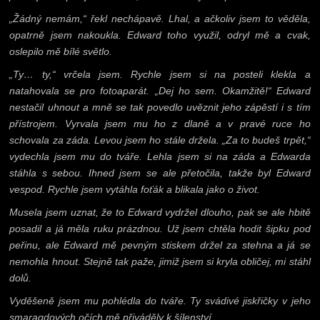
„Žádný nemám,“ řekl nechápavě. Lhal, a ačkoliv jsem to věděla,
opatrně jsem nakoukla. Edward toho využil, odryl mě a cvak,
oslepilo mě bílé světlo.
„Ty… ty,“ vrčela jsem. Rychle jsem si na posteli klekla a
natahovala se pro fotoaparát. „Dej ho sem. Okamžitě!“ Edward
nestačil uhnout a mně se tak povedlo uvěznit jeho zápěstí i s tím
přístrojem. Vyrvala jsem mu ho z dlaně a v pravé ruce ho
schovala za záda. Levou jsem ho stále držela. „Za to budeš trpět,“
vydechla jsem mu do tváře. Lehla jsem si na záda a Edwarda
stáhla s sebou. Ihned jsem se ale přetočila, takže byl Edward
vespod. Rychle jsem vytáhla foťák a blikala jako o život.
Musela jsem uznat, že to Edward vydržel dlouho, pak se ale hbitě
posadil a já měla ruku prázdnou. Už jsem chtěla hodit šipku pod
peřinu, ale Edward mě pevným stiskem držel za stehna a já se
nemohla hnout. Stejně tak paže, jimiž jsem si kryla obličej, mi stáhl
dolů.
Vyděšeně jsem mu pohlédla do tváře. Ty svádivé jiskřičky v jeho
smaragdových očích mě přiváděly k šílenství.