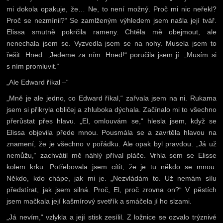
mi dokola opakuje, že… Ne, to není možný. Proč mi nic neřekl?
Proč se nezmínil?“ Se zamlženým výhledem jsem našla její tvář.
Elissa smutně pokrčila rameny. Chtěla mě obejmout, ale
nenechala jsem se. Vyzvedla jsem se na nohy. Musela jsem to
řešit. Hned. „Jedeme za ním. Hned!“ poručila jsem jí. „Musím si
s ním promluvit.“
„Ale Edward říkal –“
„Mně je ale jedno, co Edward říkal,“ zařvala jsem na ni. Rukama
jsem si přikryla obličej a zhluboka dýchala. Začínalo mi to všechno
přerůstat přes hlavu. „El, omlouvám se,“ hlesla jsem, když se
Elissa objevila přede mnou. Pousmála se a zavrtěla hlavou na
znamení, že je všechno v pořádku. Ale opak byl pravdou. „Já už
nemůžu,“ zachvátil mě náhlý příval pláče. Vrhla sem se Elisse
kolem krku. Potřebovala jsem cítit, že je tu někdo se mnou.
Někdo, kdo chápe, jak mi je. „Nezvládám to. Už nemám sílu
předstírat, jak jsem silná. Proč, El, proč zrovna on?“ V pěstích
jsem mačkala její kašmírový svetřík a smáčela jí ho slzami.
„Já nevím,“ vzlykla a její stisk zesílil. Z ložnice se ozvalo trýznivé