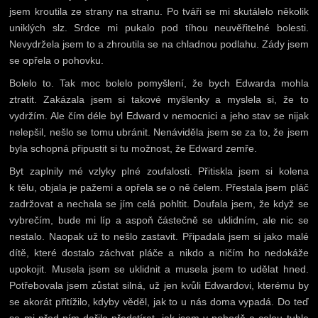
jsem kroutila ze strany na stranu. Po tváři se mi skutálelo několik
uniklých slz. Srdce mi pukalo pod tíhou neuvěřitelné bolesti.
Nevydržela jsem to a zhroutila se na chladnou podlahu. Zády jsem
se opřela o pohovku.
Bolelo to. Tak moc bolelo pomyšlení, že bych Edwarda mohla
ztratit. Zakázala jsem si takové myšlenky a myslela si, že to
vydržím. Ale čím déle byl Edward v nemocnici a jeho stav se nijak
nelepšil, nešlo se tomu ubránit. Nenáviděla jsem se za to, že jsem
byla schopná připustit si tu možnost, že Edward zemře.
Byt zaplnily mé vzlyky plné zoufalosti. Přitiskla jsem si kolena
k tělu, objala je pažemi a opřela se o ně čelem. Přestala jsem pláč
zadržovat a nechala se jím celá pohltit. Doufala jsem, že když se
vybrečím, bude mi líp a aspoň částečně se uklidním, ale nic se
nestalo. Naopak už to nešlo zastavit. Připadala jsem si jako malé
dítě, které dostalo záchvat pláče a nikdo a ničím ho nedokáže
upokojit. Musela jsem se uklidnit a musela jsem to udělat hned.
Potřebovala jsem zůstat silná, už jen kvůli Edwardovi, kterému by
se akorát přitížilo, kdyby věděl, jak to u nás doma vypadá. Do teď
se mi před ním dařilo předstírat, jak jsem v pohodě a celou tuhle