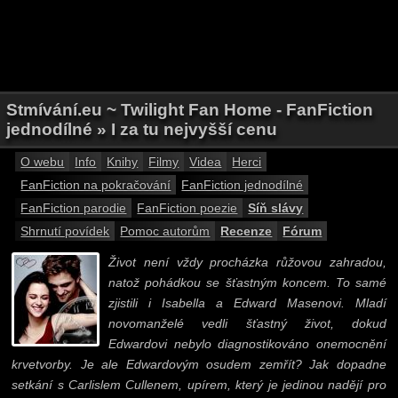
Stmívání.eu ~ Twilight Fan Home - FanFiction
jednodílné » I za tu nejvyšší cenu
O webu
Info
Knihy
Filmy
Videa
Herci
FanFiction na pokračování
FanFiction jednodílné
FanFiction parodie
FanFiction poezie
Síň slávy
Shrnutí povídek
Pomoc autorům
Recenze
Fórum
Život není vždy procházka růžovou zahradou,
natož pohádkou se šťastným koncem. To samé
zjistili i Isabella a Edward Masenovi. Mladí
novomanželé vedli šťastný život, dokud
Edwardovi nebylo diagnostikováno onemocnění
krvetvorby. Je ale Edwardovým osudem zemřít? Jak dopadne
setkání s Carlislem Cullenem, upírem, který je jedinou nadějí pro