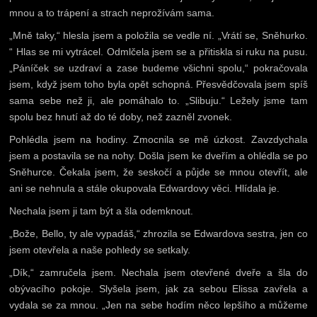
mnou a to trápení a strach neprožívám sama.
„Mně taky,“ hlesla jsem a položila se vedle ní. „Vrátí se, Sněhurko.
“ Hlas se mi vytrácel. Odmlčela jsem se a přitiskla si ruku na pusu.
„Páníček se uzdraví a zase budeme všichni spolu,“ pokračovala
jsem, když jsem toho byla opět schopná. Přesvědčovala jsem spíš
sama sebe než ji, ale pomáhalo to. „Slibuju.“ Ležely jsme tam
spolu bez hnutí až do té doby, než zazněl zvonek.
Pohlédla jsem na hodiny. Zmocnila se mě úzkost. Zavzdychala
jsem a postavila se na nohy. Došla jsem ke dveřím a ohlédla se po
Sněhurce. Čekala jsem, že seskočí a půjde se mnou otevřít, ale
ani se nehnula a stále okupovala Edwardovy věci. Hlídala je.
Nechala jsem ji tam být a šla odemknout.
„Bože, Bello, ty ale vypadáš,“ zhrozila se Edwardova sestra, jen co
jsem otevřela a naše pohledy se setkaly.
„Dík,“ zamručela jsem. Nechala jsem otevřené dveře a šla do
obývacího pokoje. Slyšela jsem, jak za sebou Elissa zavřela a
vydala se za mnou. „Jen na sebe hodím něco lepšího a můžeme