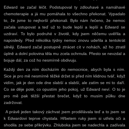
Edward se začal léčit. Podstupoval ty zdlouhavé a namáhavé
chemoterapie a já mu pomáhala to všechno překonat. Vypadalo
to, že jsme to nejhorší překonali. Bylo nám řečeno, že nemoc
začala ustupovat a teď už to bude lepší a lepší a Edward se
uzdraví. To bylo podruhé v životě, kdy jsem něčemu uvěřila a
naposledy. Před několika týdny nemoc znovu udeřila a tentokrát
silněji. Edward začal postupně ztrácet cit v nohách, až ho ztratil
úplně a dolní polovina těla mu zcela ochrnula. Přesto se nevzdal a
bojuje dál, za což ho nesmírně obdivuju.
Každý den za ním docházím do nemocnice, abych byla s ním.
Sice je pro mě nesmírně těžké držet si před ním klidnou tvář, když
vidím, jak je den ode dne slabší a slabší, ale zatím se mi to daří.
Co se děje poté, co opustím jeho pokoj, už Edward neví. O to je
pro mě pak těžší přestat brečet, když to musím půlku dne
zadržovat.
A právě jeden takový záchvat jsem prodělávala teď a to jsem se
k Edwardovi teprve chystala. Hřbetem ruky jsem si utřela oči a
shodila ze sebe přikrývku. Zhluboka jsem se nadechla a zadívala