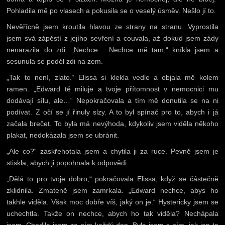
Pohladila mě po vlasech a pokusila se o veselý úsměv. Nešlo jí to.
Nevěřícně jsem kroutila hlavou ze strany na stranu. Vyprostila
jsem svá zápěstí z jejího sevření a couvala, až dokud jsem zády
nenarazila do zdi. „Nechce… Nechce mě tam,“ kníkla jsem a
sesunula se podél zdi na zem.
„Tak to není, zlato.“ Elissa si klekla vedle a objala mě kolem
ramen. „Edward tě miluje a tvoje přítomnost v nemocnici mu
dodávají sílu, ale…“ Nepokračovala a tím mě donutila se na ni
podívat. Z očí se jí řinuly slzy. A to byl spínač pro to, abych i já
začala brečet. To byla má nevýhoda, kdykoliv jsem viděla někoho
plakat, nedokázala jsem se ubránit.
„Ale co?“ zaskřehotala jsem a chytila ji za ruce. Pevně jsem je
stiskla, abych ji popohnala k odpovědi.
„Dělá to pro tvoje dobro,“ pokračovala Elissa, když se částečně
zklidnila. Zmateně jsem zamrkala. „Edward nechce, abys ho
takhle viděla. Však moc dobře víš, jaký on je.“ Hystericky jsem se
uchechtla. Takže on nechce, abych ho tak viděla? Nechápala
jsem. Chodila jsem za ním každý den. Byla jsem s ním, jak jen to