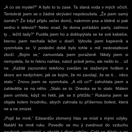
„A co sis myslel?“ A bylo to tu zase. Ta slaná voda v mých očích.
Tentokrát jsem se o žádné skrývání nepokoušela. „Že jsem samý
úsměv? Že když přijdu večer domů, nakrmím psa a klidně si pak
sednu k televizi? Nebo snad, že doma pořádám party, zatímco
ty… ležíš tady?“ Pustila jsem ho a doklopýtala se ke své kabelce,
kterou jsem nechala ležet u dveří. Vylovila jsem kapesník a
vysmrkala se. V poslední době bylo tohle u mě nedostatkové
zboží. „Bojím se,“ zamumlala jsem poraženě. Nikdy jsem si
nemyslela, že to řeknu nahlas, natož právě jemu, ale nešlo to… už
ne. „Každé zazvonění telefonu zvedám se staženým hrdlem a
skoro ani nedýchám, jak se bojím, že mi zavolají, že se ti… něco
stalo.“ Znovu jsem se vysmrkala. „A víš co?“ zahuhlala jsem a
zahleděla se na něho. „Stalo se to. Dneska se to stalo. Málem
jsem umřela, když mi řekli, jak se ti přitížilo.“ Rukama jsem se
objala kolem hrudníku, abych zahnala tu příšernou bolest, která
ne a ne zmizet.
„Pojď ke mně,“ Edwardův zlomený hlas se mísil s mými vzlyky.
Natáhl ke mně ruku. Povedlo se mu ji zvednout do vzduchu
pouhých centimetrů a obrátit ji dlaní vzhůru. Celá se třásla a po