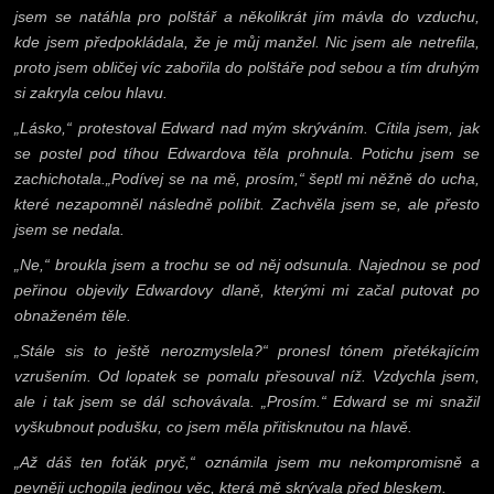
jsem se natáhla pro polštář a několikrát jím mávla do vzduchu,
kde jsem předpokládala, že je můj manžel. Nic jsem ale netrefila,
proto jsem obličej víc zabořila do polštáře pod sebou a tím druhým
si zakryla celou hlavu.
„Lásko,“ protestoval Edward nad mým skrýváním. Cítila jsem, jak
se postel pod tíhou Edwardova těla prohnula. Potichu jsem se
zachichotala.„Podívej se na mě, prosím,“ šeptl mi něžně do ucha,
které nezapomněl následně políbit. Zachvěla jsem se, ale přesto
jsem se nedala.
„Ne,“ broukla jsem a trochu se od něj odsunula. Najednou se pod
peřinou objevily Edwardovy dlaně, kterými mi začal putovat po
obnaženém těle.
„Stále sis to ještě nerozmyslela?“ pronesl tónem přetékajícím
vzrušením. Od lopatek se pomalu přesouval níž. Vzdychla jsem,
ale i tak jsem se dál schovávala. „Prosím.“ Edward se mi snažil
vyškubnout podušku, co jsem měla přitisknutou na hlavě.
„Až dáš ten foťák pryč,“ oznámila jsem mu nekompromisně a
pevněji uchopila jedinou věc, která mě skrývala před bleskem.