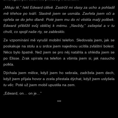
„Miluju tě,“ řekl Edward citlivě. Zastrčil mi vlasy za ucho a pohladil
mě křehce po tváři. Slastně jsem se usmála. Zavřela jsem oči a
opřela se do jeho dlaně. Poté jsem mu do ní vtiskla malý polibek.
Edward přiblížil svůj obličej k mému. „Navždy,“ zašeptal a v tu
chvíli, co spojil naše rty, se zablesklo.
Ze vzpomínání mě vyrušil mobilní telefon. Sledovala jsem, jak se
poskakuje na stolu a u srdce jsem najednou ucítila zvláštní bolest.
Něco bylo špatně. Než jsem se pro něj natáhla a ohlédla jsem se
po Elisse. Zrak upírala na telefon a všimla jsem si, jak nasucho
polkla.
Dýchala jsem mělce, když jsem ho sebrala, zadržela jsem dech,
když jsem přijala hovor a zcela přestala dýchat, když jsem uslyšela
tu věc.
Poté už jsem mobil upustila na zem.
„Edward, on… on je…“
***