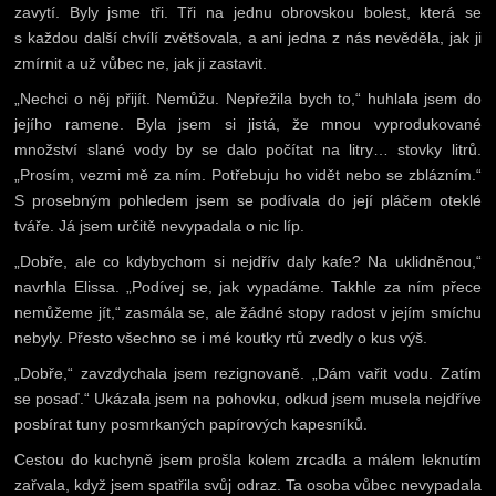
zavytí. Byly jsme tři. Tři na jednu obrovskou bolest, která se
s každou další chvílí zvětšovala, a ani jedna z nás nevěděla, jak ji
zmírnit a už vůbec ne, jak ji zastavit.
„Nechci o něj přijít. Nemůžu. Nepřežila bych to,“ huhlala jsem do
jejího ramene. Byla jsem si jistá, že mnou vyprodukované
množství slané vody by se dalo počítat na litry… stovky litrů.
„Prosím, vezmi mě za ním. Potřebuju ho vidět nebo se zblázním.“
S prosebným pohledem jsem se podívala do její pláčem oteklé
tváře. Já jsem určitě nevypadala o nic líp.
„Dobře, ale co kdybychom si nejdřív daly kafe? Na uklidněnou,“
navrhla Elissa. „Podívej se, jak vypadáme. Takhle za ním přece
nemůžeme jít,“ zasmála se, ale žádné stopy radost v jejím smíchu
nebyly. Přesto všechno se i mé koutky rtů zvedly o kus výš.
„Dobře,“ zavzdychala jsem rezignovaně. „Dám vařit vodu. Zatím
se posaď.“ Ukázala jsem na pohovku, odkud jsem musela nejdříve
posbírat tuny posmrkaných papírových kapesníků.
Cestou do kuchyně jsem prošla kolem zrcadla a málem leknutím
zařvala, když jsem spatřila svůj odraz. Ta osoba vůbec nevypadala