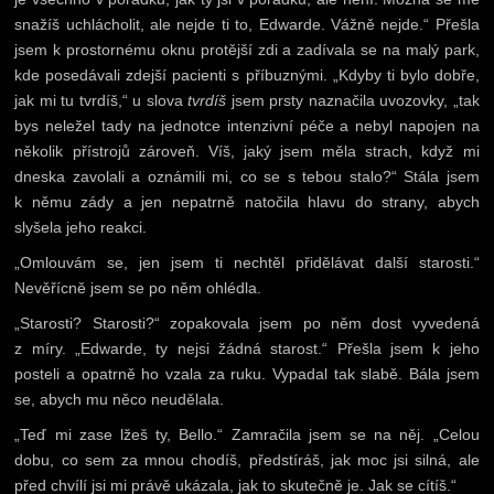
snažíš uchlácholit, ale nejde ti to, Edwarde. Vážně nejde.“ Přešla
jsem k prostornému oknu protější zdi a zadívala se na malý park,
kde posedávali zdejší pacienti s příbuznými. „Kdyby ti bylo dobře,
jak mi tu tvrdíš,“ u slova
tvrdíš
jsem prsty naznačila uvozovky, „tak
bys neležel tady na jednotce intenzivní péče a nebyl napojen na
několik přístrojů zároveň. Víš, jaký jsem měla strach, když mi
dneska zavolali a oznámili mi, co se s tebou stalo?“ Stála jsem
k němu zády a jen nepatrně natočila hlavu do strany, abych
slyšela jeho reakci.
„Omlouvám se, jen jsem ti nechtěl přidělávat další starosti.“
Nevěřícně jsem se po něm ohlédla.
„Starosti? Starosti?“ zopakovala jsem po něm dost vyvedená
z míry. „Edwarde, ty nejsi žádná starost.“ Přešla jsem k jeho
posteli a opatrně ho vzala za ruku. Vypadal tak slabě. Bála jsem
se, abych mu něco neudělala.
„Teď mi zase lžeš ty, Bello.“ Zamračila jsem se na něj. „Celou
dobu, co sem za mnou chodíš, předstíráš, jak moc jsi silná, ale
před chvílí jsi mi právě ukázala, jak to skutečně je. Jak se cítíš.“