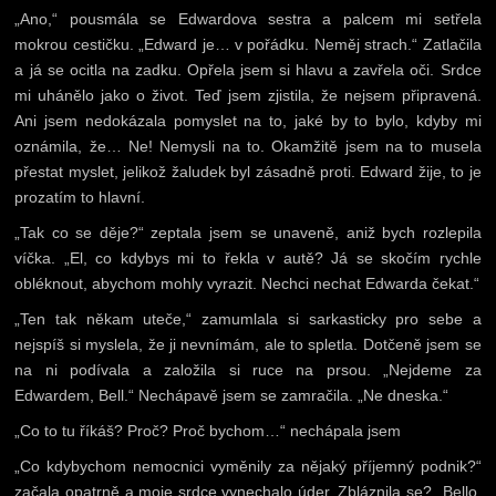
„Ano,“ pousmála se Edwardova sestra a palcem mi setřela
mokrou cestičku. „Edward je… v pořádku. Neměj strach.“ Zatlačila
a já se ocitla na zadku. Opřela jsem si hlavu a zavřela oči. Srdce
mi uhánělo jako o život. Teď jsem zjistila, že nejsem připravená.
Ani jsem nedokázala pomyslet na to, jaké by to bylo, kdyby mi
oznámila, že… Ne! Nemysli na to. Okamžitě jsem na to musela
přestat myslet, jelikož žaludek byl zásadně proti. Edward žije, to je
prozatím to hlavní.
„Tak co se děje?“ zeptala jsem se unaveně, aniž bych rozlepila
víčka. „El, co kdybys mi to řekla v autě? Já se skočím rychle
obléknout, abychom mohly vyrazit. Nechci nechat Edwarda čekat.“
„Ten tak někam uteče,“ zamumlala si sarkasticky pro sebe a
nejspíš si myslela, že ji nevnímám, ale to spletla. Dotčeně jsem se
na ni podívala a založila si ruce na prsou. „Nejdeme za
Edwardem, Bell.“ Nechápavě jsem se zamračila. „Ne dneska.“
„Co to tu říkáš? Proč? Proč bychom…“ nechápala jsem
„Co kdybychom nemocnici vyměnily za nějaký příjemný podnik?“
začala opatrně a moje srdce vynechalo úder. Zbláznila se? „Bello,