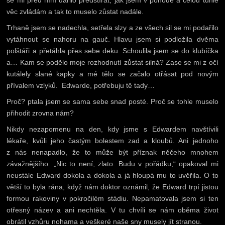
věc zvládám a tak to muselo zůstat nadále.
Trhaně jsem se nadechla, setřela slzy a ze všech sil se mi podařilo
vytáhnout se nahoru na gauč. Hlavu jsem si podložila dvěma
polštáři a přetáhla přes sebe deku. Schoulila jsem se do klubíčka
a… Kam se podělo moje rozhodnutí zůstat silná? Zase se mi z očí
kutálely slané kapky a mé tělo se začalo otřásat pod novým
přívalem vzlyků. Edwarde, potřebuju tě tady…
Proč? ptala jsem se sama sebe snad posté. Proč se tohle muselo
přihodit zrovna nám?
Nikdy nezapomenu na den, kdy jsme s Edwardem navštívili
lékaře, kvůli jeho častým bolestem zad a kloubů. Ani jednoho
z nás nenapadlo, že to může být příznak něčeho mnohem
závažnějšího. „Nic to není, zlato. Budu v pořádku,“ opakoval mi
neustále Edward dokola a dokola a já hloupá mu to uvěřila. O to
větší to byla rána, když nám doktor oznámil, že Edward trpí jistou
formou rakoviny v pokročilém stádiu. Nepamatovala jsem si ten
otřesný název a ani nechtěla. V tu chvíli se nám oběma život
obrátil vzhůru nohama a veškeré naše sny musely jít stranou.