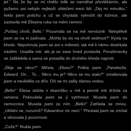
jet.“ Ne že by se mi chtělo tolik se namáhat převlékáním, ale
pyžamo asi nebylo nejlepší oblečení mezi lidi. „Dej mi minutku,“
řekla jsem potichu a už se chystala vykročit do ložnice, ale
zastavila mě Elissina ruka na mém rameni.
„Počkej chvíli, Bello.“ Pousmála se na mě nervózně. Netrpělivě
jsem se na ni zadívala. „Mohla by sis na chvíli sednout?“ Kývla na
křeslo. Nepohnula jsem se ani o milimetr, tak mě k němu dostrkala
násilím. Usadila mě, ale já se zase hned postavila. Poraženecky
se zašklebila a sama se posadila do druhého křesla naproti.
„Děje se něco?“ Mlčela. „Elisso?“ Polkla jsem. „Panebože,
Edward. On… To… Něco mu je? Něco se mu stalo?“ zmatkovala
jsem a nevěděla co dřív. Oči se mi zalily slanou vodou.
„Bello!“ Elissa stáhla v okamžiku u mě a pevně mě držela za
ramena. Pokoušela jsem se jí vytrhnout. Musela jsem do
nemocnice. Musela jsem za ním. „Bello!“ Zatřásla se mnou.
„Uklidni se, rozumíš? Edwardovi nic není.“ Přestala jsem se zmítat
a věnovala jí pozornost.
„Cože?“ fňukla jsem.