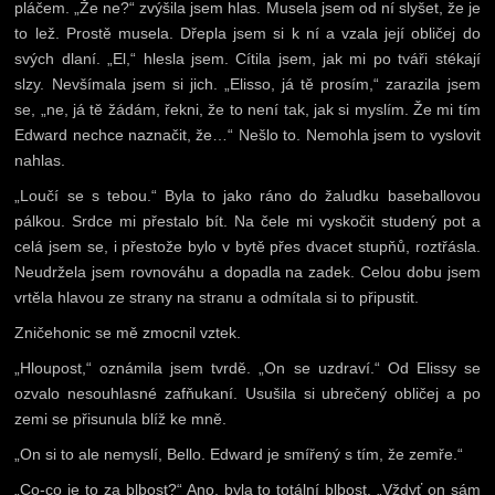
pláčem. „Že ne?“ zvýšila jsem hlas. Musela jsem od ní slyšet, že je
to lež. Prostě musela. Dřepla jsem si k ní a vzala její obličej do
svých dlaní. „El,“ hlesla jsem. Cítila jsem, jak mi po tváři stékají
slzy. Nevšímala jsem si jich. „Elisso, já tě prosím,“ zarazila jsem
se, „ne, já tě žádám, řekni, že to není tak, jak si myslím. Že mi tím
Edward nechce naznačit, že…“ Nešlo to. Nemohla jsem to vyslovit
nahlas.
„Loučí se s tebou.“ Byla to jako ráno do žaludku baseballovou
pálkou. Srdce mi přestalo bít. Na čele mi vyskočit studený pot a
celá jsem se, i přestože bylo v bytě přes dvacet stupňů, roztřásla.
Neudržela jsem rovnováhu a dopadla na zadek. Celou dobu jsem
vrtěla hlavou ze strany na stranu a odmítala si to připustit.
Zničehonic se mě zmocnil vztek.
„Hloupost,“ oznámila jsem tvrdě. „On se uzdraví.“ Od Elissy se
ozvalo nesouhlasné zafňukaní. Usušila si ubrečený obličej a po
zemi se přisunula blíž ke mně.
„On si to ale nemyslí, Bello. Edward je smířený s tím, že zemře.“
„Co-co je to za blbost?“ Ano, byla to totální blbost. „Vždyť on sám