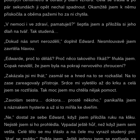
pár sekundách ji opět nechal spadnout. Okamžitě jsem k němu
přiskočila a oběma pažemi ho za ni chytila.
„V nemoci i ve zdraví, pamatuješ?“ šeptla jsem a přiložila si jeho
dlaň na tvář. Tak studená…
„Dokud nás smrt nerozdělí,“ doplnil Edward. Nesmlouvavě jsem
zavrtěla hlavou.
„Edwarde, proč to děláš? Proč něco takového říkáš?“ fňukla jsem.
Copak neviděl, že jsem byla na pokraji nervového zhroucení?
„Zakázala jsi mi lhát,“ zasmál se a hned na to se rozkašlal. Na to
zase zareagovaly přístroje. Srdce mi vyletělo až do krku a celá
jsem se roztřásla. Tak moc jsem mu chtěla nějak pomoct.
„Zavolám sestru… doktora… prostě někoho,“ panikařila jsem
s náznakem hysterie a už si to mířila ke dveřím.
„Ne,“ dostal ze sebe Edward, když jsem přiložila ruku na kliku.
Nejistě jsem si ho prohlédla. Vypadal ještě hůř, než když jsem sem
vešla. Celé tělo se mu třáslo a na čele mu vyrazil studený pot.
„Vrať se zpátky.“ Polkla jsem. Ještě jednou jsem se podívala na