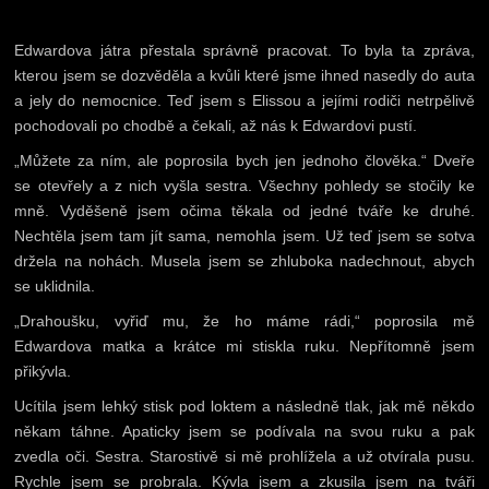
Edwardova játra přestala správně pracovat. To byla ta zpráva,
kterou jsem se dozvěděla a kvůli které jsme ihned nasedly do auta
a jely do nemocnice. Teď jsem s Elissou a jejími rodiči netrpělivě
pochodovali po chodbě a čekali, až nás k Edwardovi pustí.
„Můžete za ním, ale poprosila bych jen jednoho člověka.“ Dveře
se otevřely a z nich vyšla sestra. Všechny pohledy se stočily ke
mně. Vyděšeně jsem očima těkala od jedné tváře ke druhé.
Nechtěla jsem tam jít sama, nemohla jsem. Už teď jsem se sotva
držela na nohách. Musela jsem se zhluboka nadechnout, abych
se uklidnila.
„Drahoušku, vyřiď mu, že ho máme rádi,“ poprosila mě
Edwardova matka a krátce mi stiskla ruku. Nepřítomně jsem
přikývla.
Ucítila jsem lehký stisk pod loktem a následně tlak, jak mě někdo
někam táhne. Apaticky jsem se podívala na svou ruku a pak
zvedla oči. Sestra. Starostivě si mě prohlížela a už otvírala pusu.
Rychle jsem se probrala. Kývla jsem a zkusila jsem na tváři