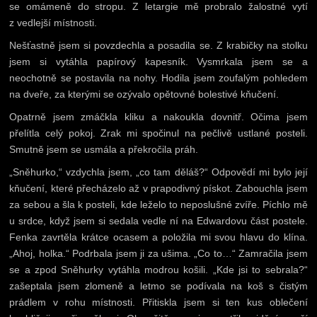
se omámeně do stropu. Z letargie mě probralo žalostné vytí
z vedlejší místnosti.
Nešťastně jsem si povzdechla a posadila se. Z krabičky na stolku
jsem si vytáhla papírový kapesník. Vysmrkala jsem se a
neochotně se postavila na nohy. Hodila jsem zoufalým pohledem
na dveře, za kterými se ozývalo opětovné bolestivé kňučení.
Opatrně jsem zmáčkla kliku a nakoukla dovnitř. Očima jsem
přelítla celý pokoj. Zrak mi spočinul na pečlivě ustlané posteli.
Smutně jsem se usmála a překročila práh.
„Sněhurko,“ vzdychla jsem, „co tam děláš?“ Odpovědí mi bylo její
kňučení, které přecházelo až v prapodivný pískot. Zabouchla jsem
za sebou a šla k posteli, kde leželo to neposlušné zvíře. Píchlo mě
u srdce, když jsem si sedala vedle ní na Edwardovu část postele.
Fenka zavrtěla krátce ocasem a položila mi svou hlavu do klína.
„Ahoj, holka.“ Podrbala jsem ji za ušima. „Co to…“ Zamračila jsem
se a zpod Sněhurky vytáhla modrou košili. „Kde jsi to sebrala?“
zašeptala jsem zlomeně a letmo se podívala na koš s čistým
prádlem v rohu místnosti. Přitiskla jsem si ten kus oblečení