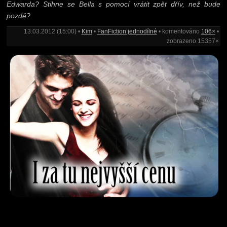
Edwarda? Stihne se Bella s pomocí vrátit zpět dřív, než bude
pozdě?
13.03.2012 (15:00) •
Kim
•
FanFiction jednodílné
• komentováno
106×
•
zobrazeno 15357×