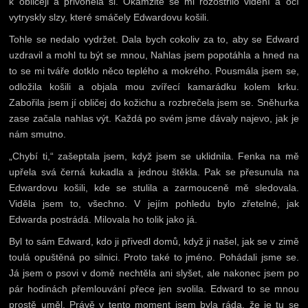
k obličeji a přivoněla si. Okamžitě se mi rozostřilo vidění a očí
vytryskly slzy, které smáčely Edwardovu košili.
Tohle se nedalo vydržet. Dala bych cokoliv za to, aby se Edward
uzdravil a mohl tu být se mnou, Nahlas jsem popotáhla a hned na
to se mi tváře dotklo něco teplého a mokrého. Pousmála jsem se,
odložila košili a objala mou zvířecí kamarádku kolem krku.
Zabořila jsem jí obličej do kožichu a rozbrečela jsem se. Sněhurka
zase začala nahlas výt. Každá po svém jsme dávaly najevo, jak je
nám smutno.
„Chybí ti,“ zašeptala jsem, když jsem se uklidnila. Fenka na mě
upřela svá černá kukadla a jednou štěkla. Pak se přesunula na
Edwardovu košili, kde se stulila a zarmouceně mě sledovala.
Viděla jsem to, všechno. V jejím pohledu bylo zřetelné, jak
Edwarda postrádá. Milovala ho tolik jako já.
Byl to sám Edward, kdo ji přivedl domů, když ji našel, jak se v zimě
toulá opuštěná po silnici. Proto také to jméno. Pohádali jsme se.
Já jsem o psovi v domě nechtěla ani slyšet, ale nakonec jsem po
pár hodinách přemlouvání přece jen svolila. Edward to se mnou
prostě uměl. Právě v tento moment jsem byla ráda, že je tu se