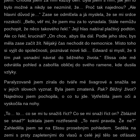
bylo možné a nikdy se nezmínil, že… Proč tak najednou? „Ale
hlavní důvod je…“ Zase se odmlčela a já myslela, že se mi srdce
rozskočí. „Bello, věř mi, že jsem mu za to vynadala. Stále nemůžu
pochopit, že něco takového řekl.“ Její hlas nabíral plačtivý podtón.
Ale co řekl, krucinál? „On chce, abys šla dál. Podle jeho slov, bys
měla zase začít žít. Nějaký čas nechodit do nemocnice. Místo toho
si vyjít do společnosti, poznávat nové lidi… Edward si myslí, že ti
tím
pak
usnadní návrat do běžného života.“ Elissa ode mě
odvrátila pohled a zabořila obličej do svého ramene, kde dusila
vzlyky.
Paralyzovaně jsem zírala do tváře mé švagrové a snažila se
v jejích slovech vyznat. Byla jsem zmatená.
Pak? Běžný život?
Najednou jsem pochopila, o co tu jde. Vytřeštila jsem oči a
vyskočila na nohy.
„To… to… co se mi tu snažíš říct? Co se mi snaží říct on? Zbláznil
se snad?“ koktala jsem roztřeseně. „To není pravda. Že ne?“
Zahleděla jsem se na Elissu prosebným pohledem. Seděla na
zemi s prsty zapletenými do vlasů a celé její tělo se otřásalo