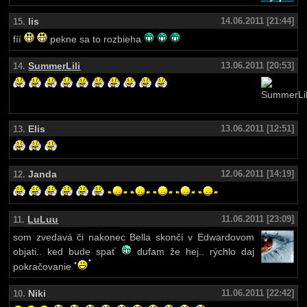
lis
14.06.2011 [21:44]
15.
fíí
pekne sa to rozbieha
SummerLili
13.06.2011 [20:53]
14.
Elis
13.06.2011 [12:51]
13.
Janda
12.06.2011 [14:19]
12.
LuLuu
11.06.2011 [23:09]
11.
som zvedavá či nakonec Bella skončí v Edwardovom
objati.. ked bude spať
dufam že hej.. rýchlo daj
pokračovanie
Niki
11.06.2011 [22:42]
10.