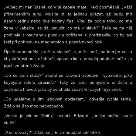
„Vůbec mi není jasné, co v té kabele máte,“ řekl posměšně. „Váží
přinejmenším tunu. Musíte mi to jednou ukázat, až budu mít
aspoň jednu nebo dvě hodiny čas. Víte, že podle toho, co má
žena v kabelce, se dá usoudit, co má v hlavě?“ Bella se na něj
podívala s otevřenou pusou a zděšeně si představila, co by asi
řekl při pohledu na magnetofon a poznámkový blok.
Úplně zapomnělo, proč tu vlastně je, a že muž, se kterým se tu
chystá trávit noc, ožebračil spoustu lidí a pravděpodobně může za
jejich zmařené životy.
„Co se vám stalo?“ zeptal se Edward zvědavě, „vypadáte, jako
kdybyste viděla strašidlo.“ Taky že ano, pomyslela si Bella a
zatřepala hlavou, jako by se chtěla zbavit vtíravých myšlenek.
„Co uděláme s tím ledovým obkladem,“ odvedla rychle téma.
Zdálo se jí to moc nebezpečné.
„Venku je jak na Sibiřu,“ podotkl Edward, „hrstka sněhu bude
stačit.“
„A co obvazy?“ Zdálo se jí to z nenadání tak lehké.