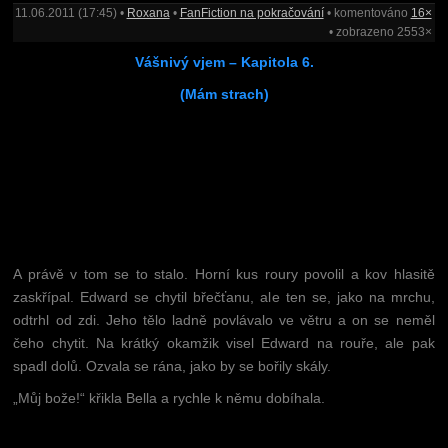
11.06.2011 (17:45) •
Roxana
•
FanFiction na pokračování
• komentováno
16×
• zobrazeno 2553×
Vášnivý vjem – Kapitola 6.
(Mám strach)
A právě v tom se to stalo. Horní kus roury povolil a kov hlasitě
zaskřípal. Edward se chytil břečťanu, ale ten se, jako na mrchu,
odtrhl od zdi. Jeho tělo ladně povlávalo ve větru a on se neměl
čeho chytit. Na krátký okamžik visel Edward na rouře, ale pak
spadl dolů. Ozvala se rána, jako by se bořily skály.
„Můj bože!“ křikla Bella a rychle k němu dobíhala.