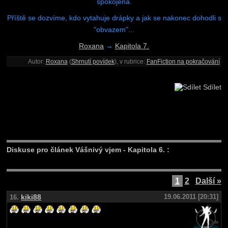
spokojená.
Příště se dozvíme, kdo vytahuje drápky a jak se nakonec dohodli s
"obvazem"...
Roxana
→
Kapitola 7.
Autor:
Roxana
(
Shrnutí povídek
), v rubrice:
FanFiction na pokračování
Sdílet
Diskuse pro článek Vášnivý vjem - Kapitola 6. :
1
2
Další »
kiki88
19.06.2011 [20:31]
16.