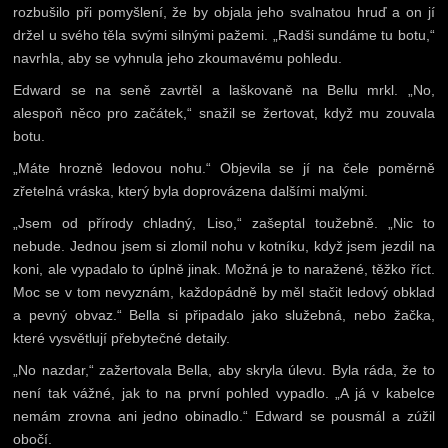
rozbušilo při pomyšlení, že by objala jeho svalnatou hruď a on jí
držel u svého těla svými silnými pažemi. „Radši sundáme tu botu,“
navrhla, aby se vyhnula jeho zkoumavému pohledu.
Edward se na seně zavrtěl a laškovaně na Bellu mrkl. „No,
alespoň něco pro začátek,“ snažil se žertovat, když mu zouvala
botu.
„Máte hrozně ledovou nohu.“ Objevila se jí na čele poměrně
zřetelná vráska, který byla doprovázena dalšími malými.
„Jsem od přírody chladný, Liso,“ zašeptal toužebně. „Nic to
nebude. Jednou jsem si zlomil nohu v kotníku, když jsem jezdil na
koni, ale vypadalo to úplně jinak. Možná je to naražené, těžko říct.
Moc se v tom nevyznám, každopádně by měl stačit ledový obklad
a pevný obvaz.“ Bella si připadalo jako služebná, nebo žačka,
které vysvětlují přebytečné detaily.
„No nazdar,“ zažertovala Bella, aby skryla úlevu. Byla ráda, že to
není tak vážné, jak to na první pohled vypadlo. „A já v kabelce
nemám zrovna ani jedno obinadlo.“ Edward se pousmál a zúžil
obočí.