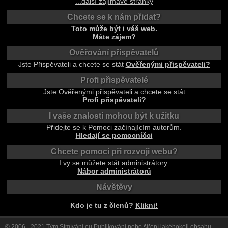
...další zajímavé stránky
Chcete se k nám přidat?
Toto může být i váš web.
Máte zájem?
Ověřování přispěvatelů
Jste Přispěvateli a chcete se stát
Ověřenými přispěvateli?
Profi přispěvatelé
Jste Ověřenými přispěvateli a chcete se stát
Profi přispěvateli?
I vaše znalosti mohou být k užitku
Přidejte se k Pomoci začínajícím autorům.
Hledají se pomocníčci
Chcete pomoci při rozvoji webu?
I vy se můžete stát administrátory.
Nábor administrátorů
Návštěvy
Kdo je tu z členů?
Klikni!
© 2006 - 2021
Tým Stmívání.eu
Publikování nebo šíření jakéhokoli obsahu