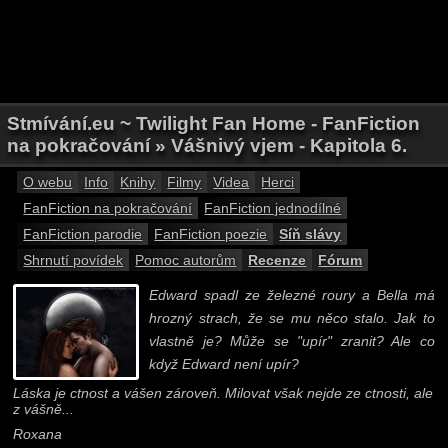
Stmívání.eu ~ Twilight Fan Home - FanFiction
na pokračování » Vášnivý vjem - Kapitola 6.
O webu
Info
Knihy
Filmy
Videa
Herci
FanFiction na pokračování
FanFiction jednodílné
FanFiction parodie
FanFiction poezie
Síň slávy
Shrnutí povídek
Pomoc autorům
Recenze
Fórum
Edward spadl ze železné roury a Bella má
hrozný strach, že se mu něco stalo. Jak to
vlastně je? Může se "upír" zranit? Ale co
když Edward není upír?
Láska je ctnost a vášen zároveň. Milovat však nejde ze ctnosti, ale
z vášně...
Roxana