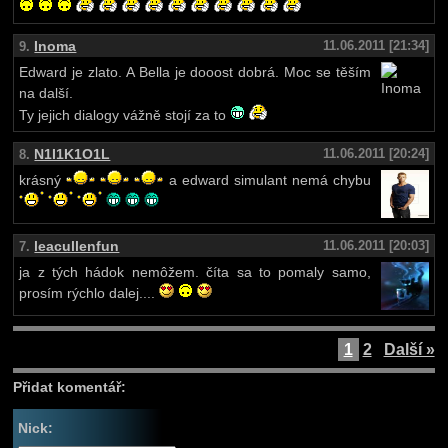
Inoma
11.06.2011 [21:34]
9.
Edward je zlato. A Bella je dooost dobrá. Moc se těším
na další.
Ty jejich dialogy vážně stojí za to
N1I1K1O1L
11.06.2011 [20:24]
8.
krásný
a edward simulant nemá chybu
leacullenfun
11.06.2011 [20:03]
7.
ja z tých hádok nemôžem. číta sa to pomaly samo,
prosím rýchlo dalej....
1
2
Další »
Přidat komentář:
Nick: