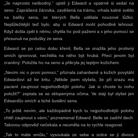
„Je naprosto neškodný,“ ujistil ji Edward a opatrně si sedal na
seno. Zaprášená žárovka, zavěšená na trámu, vrhala kalné světlo
na balíky sena, ze kterých Bella udělala nouzové lůžko.
Nejdůležitější teď bylo, aby si Edward mohl pohodlně lehnout.
Když došla zpět k němu, chytila ho pod pažemi a s jeho pomocí se
přesunuli na podušky ze sena.
Edward se po celou dobu křenil, Bella se snažila jeho protivný
smích ignorovat, nechtěla na něho být hrubá. Přeci jenom byl
zraněný. Položila ho na seno a přikryla jej teplým kožichem.
„Nevím nic o první pomoci,“ přiznala zahanbeně a kožich povytáhl
Edwardovi až ke krku. „Někde jsem slyšela, že při úrazu má
pacient zaujmout nejpohodlnější polohu. Jak si chcete tu nohu
položit?“ zeptala se se sklopenýma očima. Ve stáji byl slyšet jen
Edwardův smích a tiché šustění sena.
„To ještě nevím, ale každopádně bych tu nejpohodlnější polohu
chtěl zaujmout s vámi,“ poznamenal Edward. Belle se zadrhl dech.
Takovou odpověď nečekala a neuměla na to rychle reagovat.
„Tak to máte smůlu,“ vysoukala ze sebe a srdce se jí divoce