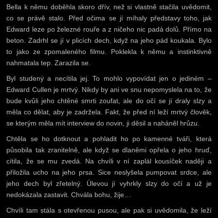
Bella k němu doběhla skoro dřív, než si vlastně stačila uvědomit,
co se právě stalo. Před očima se jí míhaly představy toho, jak
Edward leze po železné rouře a z ničeho nic padá dolů. Přímo na
beton. Zadrhl se jí v plicích dech, když na jeho pád koukala. Bylo
to jako ze zpomaleného filmu. Poklekla k němu a instinktivně
nahmatala tep. Zarazila se.
Byl studený a necítila jej. To mohlo vypovídat jen o jediném –
Edward Cullen je mrtvý. Nikdy by ani ve snu nepomyslela na to, že
bude kvůli jeho chtěné smrti zoufat, ale do očí se jí draly slzy a
měla co dělat, aby je zadržela. Fakt, že před ní leží mrtvý člověk,
se kterým měla mít interview do novin, ji děsil a naháněl hrůzu.
Chtěla se ho dotknout a pohladit ho po kamenné tváři, která
působila tak zranitelně, ale když se dlaněmi opřela o jeho hruď,
cítila, že se mu zvedá. Na chvíli v ní zaplál kousíček naději a
přiložila ucho na jeho prsa. Sice neslyšela pumpovat srdce, ale
jeho dech byl zřetelný. Úlevou jí vyhrkly slzy do očí a už je
nedokázala zastavit. Chvála bohu, žije…
Chvíli tam stála s otevřenou pusou, ale pak si uvědomila, že leží