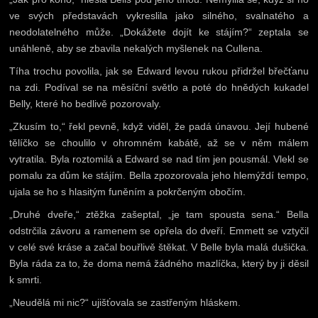
ve svých představách vykreslila jako silného, svalnatého a
neodolatelného může. „Dokážete dojít ke stájím?“ zeptala se
unáhleně, aby se zbavila nekalých myšlenek na Cullena.
Tíha trochu povolila, jak se Edward levou rukou přidržel břečťanu
na zdi. Podíval se na měsíční světlo a poté do hnědých kukadel
Belly, které ho bedlivě pozorovaly.
„Zkusím to,“ řekl pevně, když viděl, že padá únavou. Její hubené
tělíčko se choulilo v ohromném kabátě, až se v něm málem
vytratila. Byla roztomilá a Edward se nad tím jen pousmál. Vlekl se
pomalu za dům ke stájím. Bella zpozorovala jeho hlemýždí tempo,
ujala se ho s hlasitým funěním a pokrčeným obočím.
„Druhé dveře,“ ztěžka zašeptal, „je tam spousta sena.“ Bella
odstrčila závoru a ramenem se opřela do dveří. Emmett se vztyčil
v celé své kráse a začal bouřlivě štěkat. V Belle byla malá dušička.
Byla ráda za to, že doma nemá žádného mazlíčka, který by ji děsil
k smrti.
„Neudělá mi nic?“ ujišťovala se zastřeným hláskem.