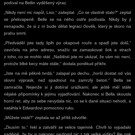
podíval na Bellin vyděšený výraz.
„Nikdy není nic napůl, Liso,“ zašeptal. „Co se vlastně stalo?“ zeptal
se překvapeně. Belle se na něho ostře podívala. Nikdy by ji
nenapadlo, že si z ní bude dělat legraci člověk, který je skoro na
prahu smrti.
„Předváděl jste tady šplh po okapové rouře a spadl jste dolů,“
zavrčela na jeho adresu, snažíc se zamaskovat šok a strach
z toho, co se mohlo stát. „Naštěstí jste mi ukázal, že vám nic není,
protože blbé kecy máte stále,“ dodala poněkud příkře.
„Jste na mě pěkně tvrdá,“ zalapal po dechu, „horší dostat od vás
slovní výprask, než spadnout na zamrzlý beton.“ Bella se
zamračila. Nejenže si ji dobíral urážkami, ale ještě měl stále
nějaké připomínky k jejímu vyjadřování. Nakonec si Bella skousla
horní ret, aby ze sebe nevydala nic, co se k dané situaci nehodí, a
natáhla k Edwardovi pomocnou ruku.
„Můžete vstát?“ zeptala se až příliš zdvořile.
„Zkusím to,“ řekl a zatvářil se velice tajemně. Chvíli to vypadalo
nadějně, že by si nakonec nezlomil nic z tak velké výšky? Ale pak