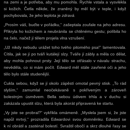
na zemi a je potřeba, aby mu pomohla. Rychle vstala a vysvlékla
si kožich. Četla někde, že zraněný by měl být v teple, i když
pochybovala, že jeho teplota je
zdravá.
„Prosím váš, buďte v pořádku,“ zašeptala zoufale na jeho adresu.
Přikryla ho kožichem a neubránila se chtěnému gestu; políbila ho
na čelo, načež jí tělem projela vlna vzrušení.
„Už nikdy nebudu urážet toho tvého pitomého psa!“ lamentovala.
Cítila, jak se jí po tváři kutálejí slzy. Tváře jí zábly a měla co dělat,
aby mohla pohnout prsty. Její tělo se otřásalo v návalu strachu,
nevěděla, co si mám počít. Edward měl stále zavřené oči a jeho
tělo bylo stále studenější.
Cukla sebou, když se jí okolo zápěstí omotal pevný stisk. „To rád
slyším,“ zamumlal neočekávaně s pokřiveným a zároveň
bolestným úsměvem. Bella sebou údivem trhla a v duchu si
zakázala upustit slzu, která byla akorát připravená ke startu.
„Vy jste se probral?“ vykřikla omámeně. „Myslela jsem si, že jste
napůl mrtvý,“ prozradila Edwardovi svou domněnku. Edward se
k ní obrátil a zasténal bolestí. Svraštil obočí a skrz dlouhé řasy se