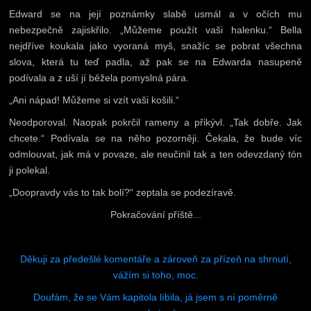
Edward se na její poznámky slabě usmál a v očích mu
nebezpečně zajiskřilo. „Můžeme použít vaši halenku.“ Bella
nejdříve koukala jako vyoraná myš, snažíc se pobrat všechna
slova, která tu teď padla, až pak se na Edwarda nasupeně
podívala a z uší jí běžela pomyslná pára.
„Ani nápad! Můžeme si vzít vaši košili.“
Neodporoval. Naopak pokrčil rameny a přikývl. „Tak dobře. Jak
chcete.“ Podívala se na něho pozorněji. Čekala, že bude víc
odmlouvat, jak má v povaze, ale neučinil tak a ten odevzdaný tón
ji polekal.
„Doopravdy vás to tak bolí?“ zeptala se podezíravě.
Pokračování příště...
Děkuji za předešlé komentáře a zároveň za přízeň na shrnutí,
vážím si toho, moc.
Doufám, že se Vám kapitola líbila, já jsem s ní poměrně