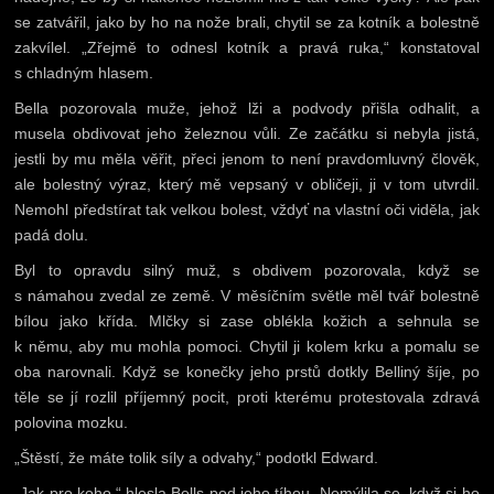
se zatvářil, jako by ho na nože brali, chytil se za kotník a bolestně
zakvílel. „Zřejmě to odnesl kotník a pravá ruka,“ konstatoval
s chladným hlasem.
Bella pozorovala muže, jehož lži a podvody přišla odhalit, a
musela obdivovat jeho železnou vůli. Ze začátku si nebyla jistá,
jestli by mu měla věřit, přeci jenom to není pravdomluvný člověk,
ale bolestný výraz, který mě vepsaný v obličeji, ji v tom utvrdil.
Nemohl předstírat tak velkou bolest, vždyť na vlastní oči viděla, jak
padá dolu.
Byl to opravdu silný muž, s obdivem pozorovala, když se
s námahou zvedal ze země. V měsíčním světle měl tvář bolestně
bílou jako křída. Mlčky si zase oblékla kožich a sehnula se
k němu, aby mu mohla pomoci. Chytil ji kolem krku a pomalu se
oba narovnali. Když se konečky jeho prstů dotkly Belliný šíje, po
těle se jí rozlil příjemný pocit, proti kterému protestovala zdravá
polovina mozku.
„Štěstí, že máte tolik síly a odvahy,“ podotkl Edward.
„Jak pro koho,“ hlesla Bells pod jeho tíhou. Nemýlila se, když si ho