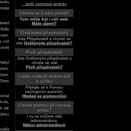
ohovku
...další zajímavé stránky
estala
Chcete se k nám přidat?
Toto může být i váš web.
Edward
Máte zájem?
Belle
Ověřování přispěvatelů
 svém,
Jste Přispěvateli a chcete se
 cítil
stát
Ověřenými přispěvateli?
čovitě
Profi přispěvatelé
Jste Ověřenými přispěvateli a
 Nebyl
chcete se stát
Profi přispěvateli?
uzlem,
čení,
I vaše znalosti mohou být
. Dnes
k užitku
Přidejte se k Pomoci
začínajícím autorům.
kochal
Hledají se pomocníčci
hvíle,
Chcete pomoci při rozvoji
 k tak
webu?
lnici
I vy se můžete stát
administrátory.
Nábor administrátorů
oudila