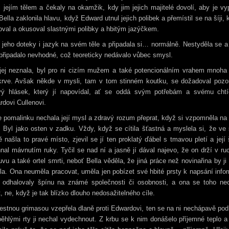
i jejím tělem a čekaly na okamžik, kdy jim jejich majitelé dovolí, aby je vyp
Bella zaklonila hlavu, když Edward utnul jejich polibek a přemístil se na šíji, 
val a okusoval slastnými polibky a hbitým jazýčkem.
a jeho doteky i jazyk na svém těle a připadala si… normálně. Nestyděla se a 
připadalo nevhodné, což teoreticky nedávalo vůbec smysl.
jej neznala, byl pro ni cizím mužem a také potencionálním vrahem mnoha 
krve. Avšak někde v mysli, tam v tom stinném koutku, se dožadoval pozor
avý hlásek, který jí napovídal, ať se oddá svým potřebám a svému chtí
dovi Cullenovi.
 pomalinku nechala její mysl a zdravý rozum přeprat, když si vzpomněla na
 Byl jako osten v zadku. Vždy, když se cítila šťastná a myslela si, že v
ě našla to pravé místo, zjevil se jí ten proklatý ďábel s tmavou pletí a její 
nal mávnutím ruky. Tyčil se nad ní a jasně jí dával najevo, že on drží v ruc
vu a také ortel smrti, neboť Bella věděla, že jiná práce než novinařina by ji
la. Ona neuměla pracovat, uměla jen pobízet své hbité prsty k napsání info
é odhalovaly špínu na známé společnosti či osobnosti, a ona se toho nec
, ne, když je tak blízko dlouho nedosažitelného cíle.
estnou grimasou vzepřela dlaně proti Edwardovi, ten se na ni nechápavě pod
ěhlými rty ji nechal vydechnout. Z krbu se k nim donášelo příjemné teplo a