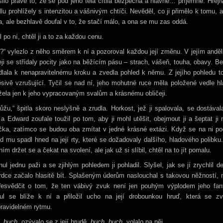
ilo právě to, že se pod jeho těla cítila bezpečna a hlavně… příjemně. Hřeji
llu prohlížely s intenzitou a vášnivým chtíči. Nevěděl, co ji přimělo k tomu, a
a, ale bezhlavě doufal v to, že stačí málo, a ona se mu zas oddá.
l po ní, chtěl ji a to za každou cenu.
?“ vylezlo z něho směrem k ní a pozoroval každou její změnu. V jejím and
eji se střídaly pocity jako na běžícím pásu – strach, vášeň, touha, obavy. Be
lala k nenapravitelnému kroku a zvedla pohled k němu. Z jejího pohledu t
sivě vzrušující. Tyčil se nad ní, jeho mohutné ruce měla položené vedle h
žela jen k jeho vypracovaným svalům a krásnému obličeji.
žu,“ špitla skoro neslyšně a zrudla. Horkost, jež ji spalovala, se dostával
 a Edward zoufale toužil po tom, aby ji mohl utěšit, obejmout ji a šeptat ji
čka, zatímco se budou oba zmítat v jedné krásné extázi. Když se na ni po
d mu spadl hned na její rty, které se dožadovaly dalšího, hladového polibku
ním držet se a čekat na svolení, ale jak už si slíbil, chtěl na to jít pomalu.
ul jednu paži a se zjihlým pohledem ji pohladil. Slyšel, jak se jí zrychlil d
srdce začalo hlasitě bít. Splašeným úderům naslouchal s takovou něžností,
řesvědčit o tom, že ten vábivý zvuk není jen pouhým výplodem jeho fant
ul se blíže k ní a přiložil ucho na její drobounkou hruď, která se zv
ravidelném rytmu.
, buch,
ozývalo se z její hrudě,
buch, buch,
volalo na něj.