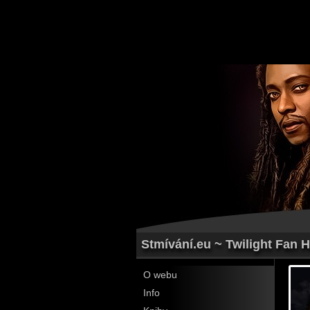
Stmívání.eu ~ Twilight Fan 
O webu
Info