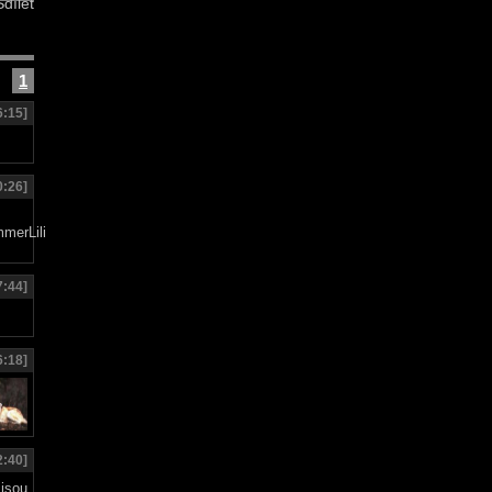
dílet
1
6:15]
0:26]
7:44]
6:18]
2:40]
jsou