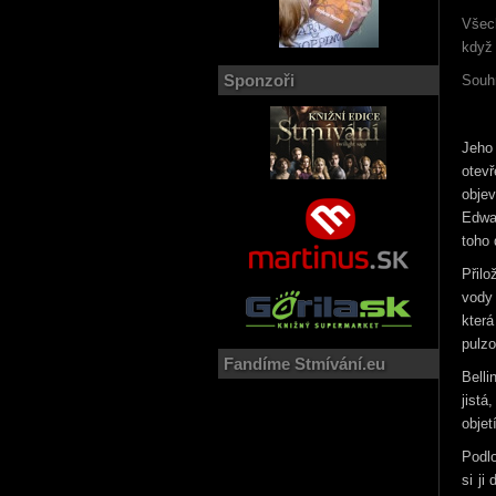
Všec
když 
Sponzoři
Souhr
Jeho
otevř
objev
Edwar
toho 
Přilo
vody 
která
pulzo
Fandíme Stmívání.eu
Belli
jistá
objet
Podlo
si ji