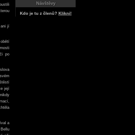
Návštěvy
ustili
kterou
Kdo je tu z členů?
Klikni!
ani jí
obětí
nosti
či po
 slova
e svém
štěstí
e její
 nikdy
rmací,
htěla
íval a
 Bellu