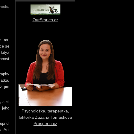
nulo,
OurStories.cz
se mu
uce se
, když
omnost
 kapky
látka,
nž jim
yla si
v jeho
Psycholožka, terapeutka,
lektorka Zuzana Tomášková
oupnul
Prosperio.cz
a. Ani