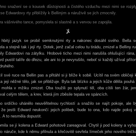
hno snažení se o kousek důstojnosti a čistého vzduchu mezi nimi se rozply
se Edwardovy rty přiblížily k Belliným a náruživě se jich zmocnily.
a vášnivého tance, pomyslela si slastně a s vervou se zapojila.
ﻺ
 hbitý jazyk se probil semknutými rty a nakonec dosáhl svého. Bella 
ela a stejně tak i její rty. Dotek, jenž začal celou tu tirádu, zmizel a Belliny r
ily Edwardovi na zátylku. Hrobové ticho mezi nimi narušila ohlušující rána
d pustil talíře do dřezu, ale ani to je nevyrušilo, neboť si každý užíval přít
druhého.
žil své ruce na Bellin pas a přitáhl si ji blíže k sobě. Ucítil na svém obličeji
a její něžné tělo, jak se přibližuje. Byla tak blízko a jejich kůže dělila pouhá 
 mohla v mžiku zmizet. Oba toužili po splynutí těl, oba cítili ten žár, je
val celým tělem, a krev, která jím zběsile tepala ve spáncích.
no srdíčko uhánělo neuvěřitelnou rychlostí a snažilo se najít pokoje, ale b
, že jestli Edward neukončí jejich polibek, bude to ona, kdo najde pokoj 
í. A to nesměla dopustit.
mila se jí kolena a Edward pohotově zareagoval. Chytil ji pod koleny a vyh
 do náruče, kde k němu přilnula a křečovitě sevřela límeček jeho nového tričk