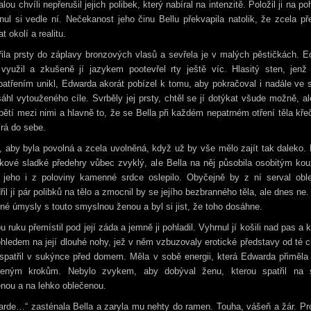
lou chvíli nepřerušil jejich polibek, který nabíral na intenzitě. Položil ji na p
nul si vedle ní. Nečekanost jeho činu Bellu překvapila natolik, že zcela př
t okolí a realitu.
ila prsty do záplavy bronzových vlasů a sevřela je v malých pěstičkách. 
 využil a zkušeně jí jazykem pootevřel rty ještě víc. Hlasitý sten, jenž 
atřením unikl, Edwarda akorát pobízel k tomu, aby pokračoval i nadále ve
áhl vytouženého cíle. Svrběly jej prsty, chtěl se jí dotýkat všude možně, ale
pětí mezi nimi a hlavně to, že se Bella při každém nepatrném otření těla kře
rá do sebe.
, aby byla povolná a zcela uvolněná, když už by vše mělo zajít tak daleko.
kové sladké předehry vůbec zvyklý, ale Bella na něj působila osobitým ko
é jeho i z poloviny kamenné srdce oslepilo. Obyčejně by z ní serval oble
řil jí pár polibků na tělo a zmocnil by se jejího bezbranného těla, ale dnes ne
iné úmysly s touto smyslnou ženou a byl si jist, že toho dosáhne.
u ruku přemístil pod její záda a jemně ji pohladil. Vyhrnul jí košili nad pas a 
hledem na její dlouhé nohy, jež v něm vzbuzovaly erotické představy od té c
 spatřil v sukýnce před domem. Měla v sobě energii, která Edwarda přiměla
leným krokům. Nebylo zvykem, aby dobýval ženu, kterou spatřil na si
nou a na lehko oblečenou.
rde…“ zasténala Bella a zaryla mu nehty do ramen. Touha, vášeň a žár. Pr