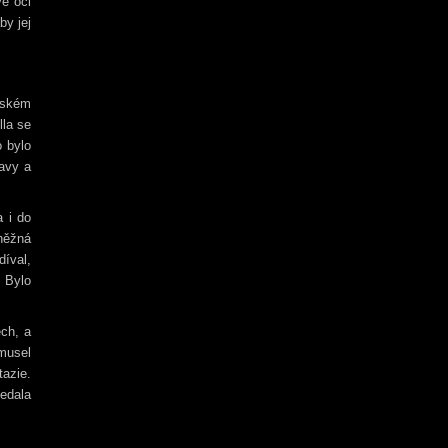
vé oči
by jej
ělském
lla se
o bylo
lavy a
a i do
 něžná
díval,
. Bylo
ech, a
 musel
azie.
edala