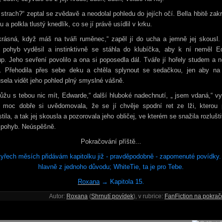
strach?“ zeptal se zvědavě a neodolal pohledu do jejích očí. Bella hbitě zakr
u a polkla tlustý knedlík, co se jí právě usídlil v krku.
krásná, když máš na tváři ruměnec,“ zapěl jí do ucha a jemně jej skousl.
o pohyb vyděsil a instinktivně se stáhla do klubíčka, aby k ní neměl E
up. Jeho sevření povolilo a ona si poposedla dál. Tváře jí hořely studem a n
y. Přehodila přes sebe deku a chtěla splynout se sedačkou, jen aby na
ela vidět jeho pohled plný smyslné vášně.
žu s tebou nic mít, Edwarde,“ další hluboké nadechnutí, „ jsem vdaná,“ v
, moc dobře si uvědomovala, že se jí chvěje spodní ret ze lži, kterou 
tila, a tak jej skousla a pozorovala jeho obličej, ve kterém se snažila rozlušti
í pohyb. Neúspěšně.
Pokračování příště...
yřech měsích přidávám kapitolku již - pravděpodobně - zapomenuté povídky.
hlavně z jednoho důvodu; WhiteTie, ta je pro Tebe.
Roxana
→ Kapitola 15.
Autor:
Roxana
(
Shrnutí povídek
), v rubrice:
FanFiction na pokrač