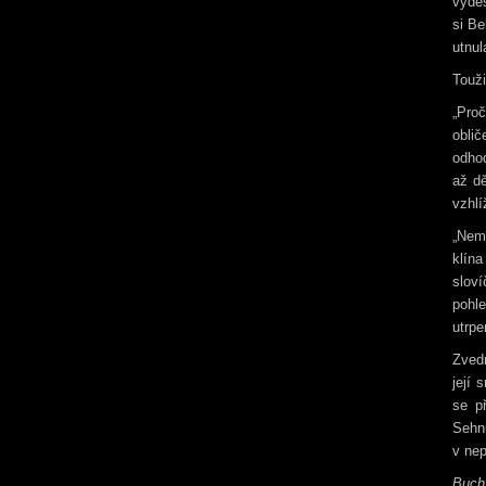
vyděs
si Be
utnul
Touži
„Proč
oblič
odhod
až dě
vzhlí
„Nemů
klína
sloví
pohle
utrpe
Zvedn
její 
se p
Sehn
v nep
Buch