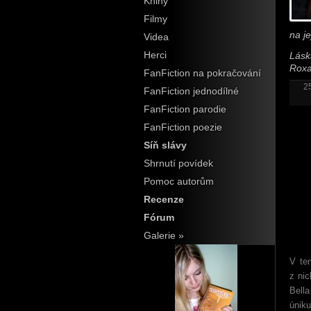
Knihy
Filmy
na j
Videa
Herci
Lásk
Rox
FanFiction na pokračování
2
FanFiction jednodílné
FanFiction parodie
FanFiction poezie
Síň slávy
Shrnutí povídek
Pomoc autorům
Recenze
Fórum
Galerie »
V te
z nic
Bella
úniku