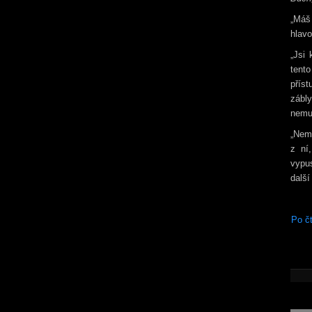
„Máš 
hlavo
„Jsi 
tent
příst
zábl
nemus
„Nemů
z ní
vypus
dalš
Po čt