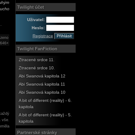
ouhým
Twilight účet
 ucho
Uživatel:
.
Heslo:
Registrace
azeno
646×
Twilight FanFiction
Ztracené srdce 11.
Ztracené srdce 10.
Abi Swanová kapitola 12
Abi Swanová kapitola 11
Abi Swanová kapitola 10
A bit of different (reality) - 6.
kapitola
každý
A bit of different (reality) - 5.
a vše.
kapitola
neměla
Partnerské stránky