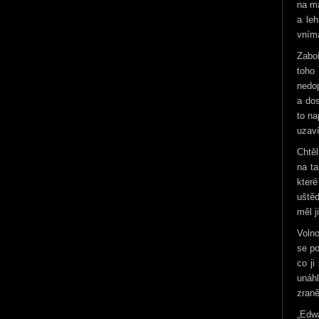
na ma
a leh
vníma
Zaboř
toho
nedop
a dos
to na
uzaví
Chtěl
na ta
kter
uštěd
měl j
Volno
se po
co ji
unáh
zraně
„Edwa