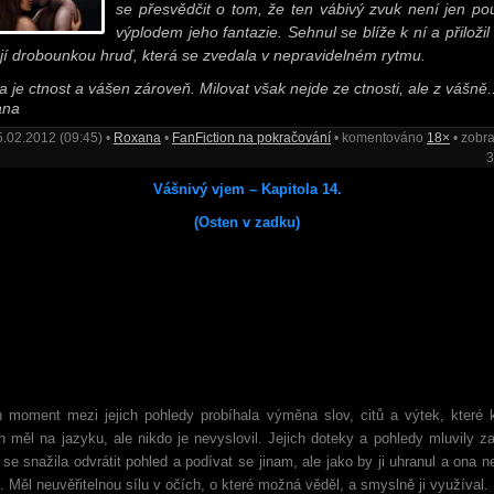
se přesvědčit o tom, že ten vábivý zvuk není jen p
výplodem jeho fantazie. Sehnul se blíže k ní a přiložil
ejí drobounkou hruď, která se zvedala v nepravidelném rytmu.
a je ctnost a vášen zároveň. Milovat však nejde ze ctnosti, ale z vášně..
ana
5.02.2012 (09:45) •
Roxana
•
FanFiction na pokračování
• komentováno
18×
• zobr
3
Vášnivý vjem – Kapitola 14.
(Osten v zadku)
n moment mezi jejich pohledy probíhala výměna slov, citů a výtek, které 
h měl na jazyku, ale nikdo je nevyslovil. Jejich doteky a pohledy mluvily z
 se snažila odvrátit pohled a podívat se jinam, ale jako by ji uhranul a ona 
. Měl neuvěřitelnou sílu v očích, o které možná věděl, a smyslně ji využíval.