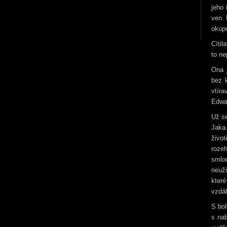
jeho 
ven. 
okupo
Cítil
to ne
Ona 
bez 
vtír
Edwar
Už se
Jaka.
život
rozeh
smlou
neuži
kter
vzdát
S bol
s nab