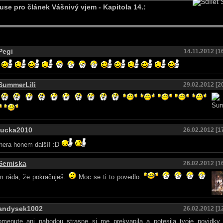
S
use pro článek Vášnivý vjem - Kapitola 14.:
Pegi
14.11.2012 [1
SummerLili
29.02.2012 [2
lucka2010
26.02.2012 [1
hera honem další! :D
Semiska
26.02.2012 [1
m ráda, že pokračuješ.
Moc se ti to povedlo.
andysek1002
26.02.2012 [1
omenute ani nahodou strasne si me prekvapila a potesila tvoje povidky 