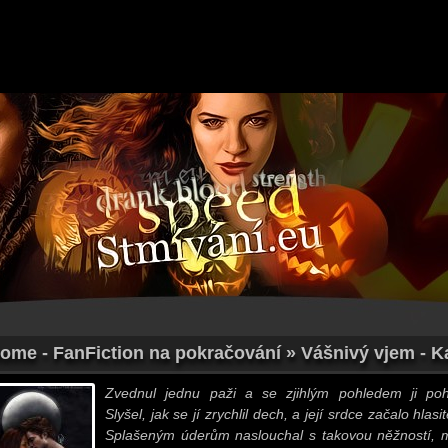
Home - FanFiction na pokračování » Vášnivý vjem - Ka
Zvednul jednu paži a se zjihlým pohledem ji pohl
Slyšel, jak se jí zrychlil dech, a její srdce začalo hlasit
Splašeným úderům naslouchal s takovou něžností, 