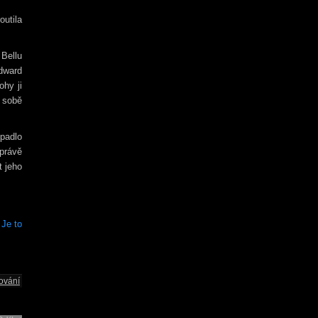
outila
 Bellu
dward
ohy ji
 sobě
ypadlo
právě
t jeho
 Je to
ování