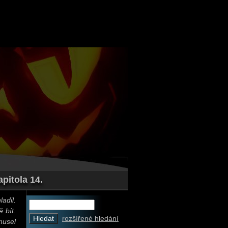
pitola 14.
adil.
ě bít.
rozšířené hledání
musel