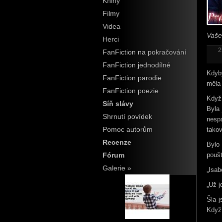
Knihy
Filmy
Videa
Vaše
Herci
2
FanFiction na pokračování
FanFiction jednodílné
Kdyb
FanFiction parodie
měla 
FanFiction poezie
Když
Síň slávy
Byla
Shrnutí povídek
nespa
Pomoc autorům
takov
Recenze
Bylo 
poušt
Fórum
Galerie »
„Isab
„Už j
Šla j
Když 