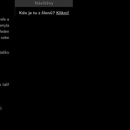
Návštěvy
Kdo je tu z členů?
Klikni!
veře a
umyla
 Jeden
 sebe
 tašku
 talíř
i.