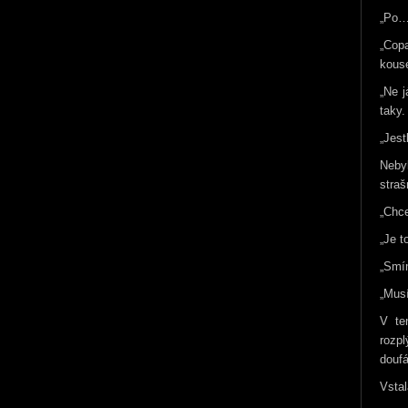
„Po… 
„Cop
kous
„Ne 
taky.
„Jest
Nebyl
straš
„Chc
„Je t
„Smím
„Musí
V te
rozp
doufá
Vstal