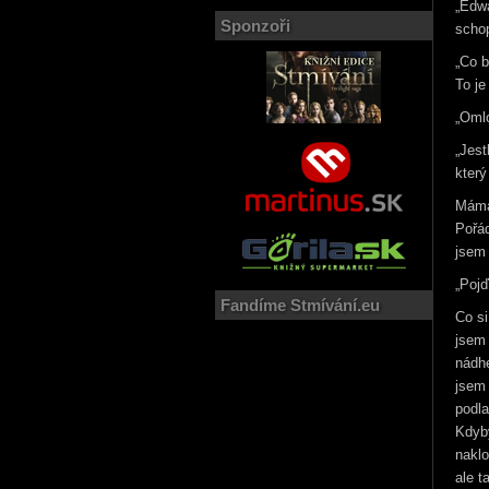
„Edw
Sponzoři
schop
„Co b
To je
„Oml
„Jes
kter
Máma 
Pořá
jsem 
„Pojď
Fandíme Stmívání.eu
Co s
jsem
nádh
jsem 
podla
Kdyb
naklo
ale t