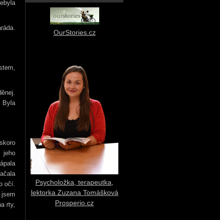
ebyla
aráda.
OurStories.cz
stem,
děnej.
 Byla
skoro
 jeho
ápala
začala
Psycholožka, terapeutka,
o očí.
lektorka Zuzana Tomášková
 jsem
Prosperio.cz
a rty,