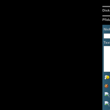
Disk
Přid
Nic
Tex