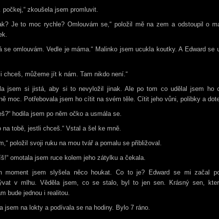
počkej,“ zkoušela jsem promluvit.
ak? Je to moc rychle? Omlouvám se,“ položil mě na zem a odstoupil o ma
ek.
já se omlouvám. Vedle je máma.“ Malinko jsem ucukla koutky. A Edward se 
li chceš, můžeme jít k nám. Tam nikdo není.“
a jsem si jistá, aby si to nevyložil jinak. Ale po tom co udělal jsem ho 
ně moc. Potřebovala jsem ho cítit na svém těle. Cítit jeho vůni, polibky a dot
eš?“ hodila jsem po něm očko a usmála se.
o na tobě, jestli chceš.“ Vstal a šel ke mně.
,“ položil svoji ruku na mou tvář a pomalu se přibližoval.
š!“ omotala jsem ruce kolem jeho zátylku a čekala.
n moment jsem slyšela něco houkat. Co to je? Edward se mi začal p
lývat v mlhu. Věděla jsem, co se stalo, byl to jen sen. Krásný sen, kter
m bude jednou i realitou.
a jsem na lokty a podívala se na hodiny. Bylo 7 ráno.