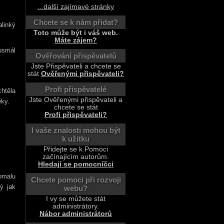
...další zajímavé stránky
Chcete se k nám přidat?
linký
Toto může být i váš web.
Máte zájem?
usmál
Ověřování přispěvatelů
Jste Přispěvateli a chcete se
stát
Ověřenými přispěvateli?
Profi přispěvatelé
chtěla
Jste Ověřenými přispěvateli a
eky.
chcete se stát
Profi přispěvateli?
I vaše znalosti mohou být
k užitku
Přidejte se k Pomoci
začínajícím autorům.
Hledají se pomocníčci
omalu
Chcete pomoci při rozvoji
ý jak
webu?
I vy se můžete stát
administrátory.
Nábor administrátorů