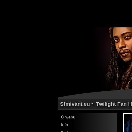
Stmívání.eu ~ Twilight Fan 
O webu
Info