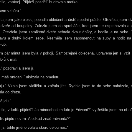
ello, vstávej. Přijdeš pozdě!“ hudrovala matka.
sem vzhůru.“
la jsem jako blesk, popadla oblečení a čisté spodní prádlo. Otevřela jsem d
 dveře od koupelny. Zalezla jsem do sprcháče, kde jsem se osprchovala a 
. Otevřela jsem zamlžené dveře sebrala dva ručníky, a hodila je na sebe.
lavu a druhý kolem sebe. Nesměla jsem zapomenout na zuby a hodit na
-up.
 pár minut jsem byla v pokoji. Samozřejmě oblečená, upravená jen si vzít
 dolů k máti.
,“ pozdravila jsem jí.
 máš snídani,“ ukázala na omeletu.
ju.“ Vzala jsem vidličku a začala jíst. Rychle jsem to do sebe naházela, a
la do dřezu.
já jdu.“
ello, v kolik přijdeš? Jo mimochodem kdo je Edward?“ vytřeštila jsem na ní oč
lik přijdu nevím. A odkud znáš Edwarda?“
y jsi tohle jméno volala skoro celou noc.“