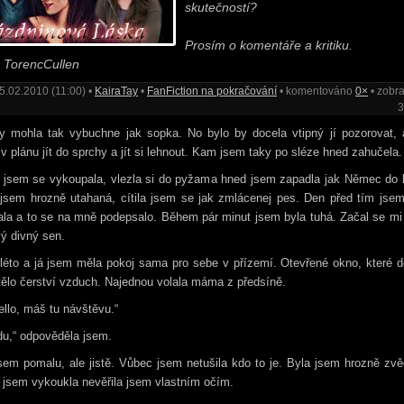
skutečností?
Prosím o komentáře a kritiku.
 TorencCullen
5.02.2010 (11:00) •
KairaTay
•
FanFiction na pokračování
• komentováno
0×
• zobr
3
y mohla tak vybuchne jak sopka. No bylo by docela vtipný jí pozorovat, a
v plánu jít do sprchy a jít si lehnout. Kam jsem taky po sléze hned zahučela.
 jsem se vykoupala, vlezla si do pyžama hned jsem zapadla jak Němec do k
 jsem hrozně utahaná, cítila jsem se jak zmlácenej pes. Den před tím jse
la a to se na mně podepsalo. Během pár minut jsem byla tuhá. Začal se mi
ý divný sen.
léto a já jsem měla pokoj sama pro sebe v přízemí. Otevřené okno, které d
ělo čerství vzduch. Najednou volala máma z předsíně.
ello, máš tu návštěvu.“
du,“ odpověděla jsem.
sem pomalu, ale jistě. Vůbec jsem netušila kdo to je. Byla jsem hrozně zv
jsem vykoukla nevěřila jsem vlastním očím.