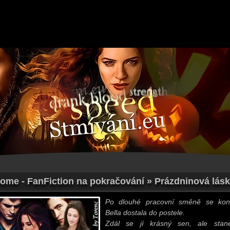
Home - FanFiction na pokračování » Prázdninová láska
Po dlouhé pracovní směně se kon
Bella dostala do postele.
Zdál se jí krásný sen, ale stan