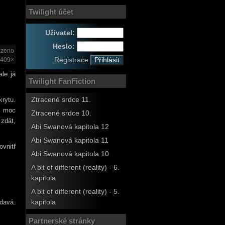
Twilight účet
Uživatel:
Heslo:
azeno
Registrace
409×
le já
Twilight FanFiction
rytu.
Ztracené srdce 11.
m moc
Ztracené srdce 10.
 zdát,
Abi Swanová kapitola 12
Abi Swanová kapitola 11
ovnitř
Abi Swanová kapitola 10
A bit of different (reality) - 6.
kapitola
A bit of different (reality) - 5.
ědavá.
kapitola
Partnerské stránky