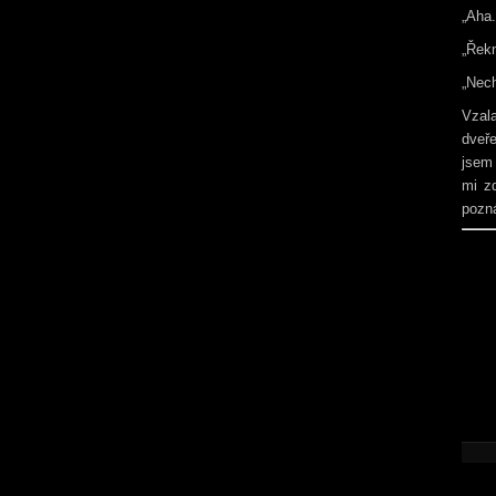
„Aha.
„Řekn
„Nech
Vzala
dveře
jsem 
mi zd
pozn