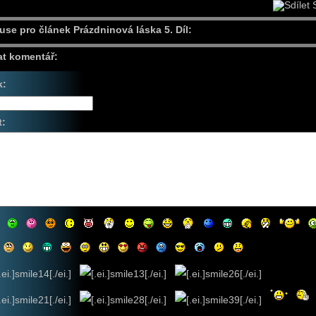
S
use pro článek Prázdninová láska 5. Díl:
at komentář:
k:
t: