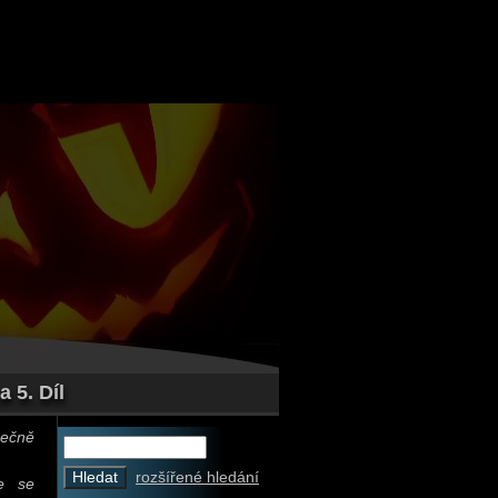
 5. Díl
ečně
rozšířené hledání
e se