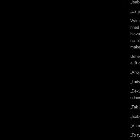
„Isab
„Už j
Vylez
hned
hlavu
na h
make
Během
a jít
„Ahoj
„Tady
„Děku
odnes
„Tak 
„Isab
„V ko
„To t