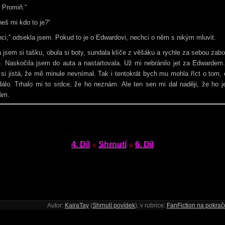
 Promiň.“
eš mi kdo to je?“
ci,“ odsekla jsem. Pokud to je o Edwardovi, nechci o něm s nikým mluvit.
 jsem si tašku, obula si boty, sundala klíče z věšáku a rychle za sebou zab
. Naskočila jsem do auta a nastartovala. Už mi nebránilo jet za Edwardem
si jistá, že mě minule nevnímal. Tak i tentokrát bych mu mohla říct o tom,
álo. Trhalo mi to srdce, že ho neznám. Ale ten sen mi dal naději, že ho 
ám.
4. Díl
Shrnutí
6. Díl
©
©
Autor:
KairaTay
(
Shrnutí povídek
), v rubrice:
FanFiction na pokrač