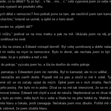
arde, co tu děláš? Ty jsi byl… v Ne… mo… c.“ celá vyjevená jsem ze sebe n
ná vypravit ani poslední větu.
ych dělal v nemocnici? Ano potkali jsme se tam, ale navštívil jsem tam kam
 všechno,“ krásně se usmál, a opřel se o futro dveří.
ouvám se, půjdeš dál?“
tli můžu,“ podíval se na mou matku a pak na mě. Ukázala jsem na něj pr
ý směřoval ke mně.
šla na stranu a Edward vstoupil dovnitř. Byl celej usměvavej a dobře nala
d mi nešla na mysl ta nemocnice. Bylo to divné, ale nechala jsem to být.
ráda, že je v pořádku a teď u mě.
 do pokoje,“ vyzvala jsem ho, a šla ke dveřím do mého pokoje.
i pamatuju s Edwardem jsem nic neměla. Byl to kamarád, ale to co udělal… 
 nestačila ani zavřít dveře. Popadl mě za pas a otočil si mě k sobě. Ty
erné oči se mi začaly vpíjet do mých. Úplně jsem se v nich ztratila. Nech
jeho postoj. Ale bylo mi to jedno. Díval se na mě tak intenzivně, že se mi 
movat kolena. Edward mě chytil a vzal do náruče. Nepřestával se mi dívat d
y bylo po mém, měla bych ho u sebe a líbala ho na jeho hebké rty. Malinko
nila hlavu a čekala, jestli zareaguje. Nečekala jsem moc dlouho. Políbil mě n
ak vášnivě, že jsem ztratila hlavu.