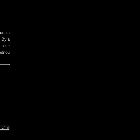
ouchla
. Byla
 co se
jednou
ování