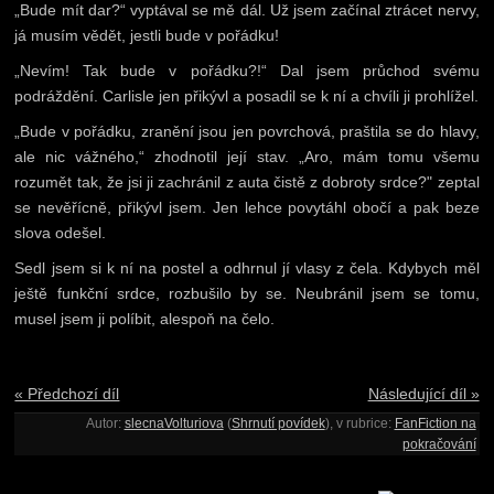
„Bude mít dar?“ vyptával se mě dál. Už jsem začínal ztrácet nervy,
já musím vědět, jestli bude v pořádku!
„Nevím! Tak bude v pořádku?!“ Dal jsem průchod svému
podráždění. Carlisle jen přikývl a posadil se k ní a chvíli ji prohlížel.
„Bude v pořádku, zranění jsou jen povrchová, praštila se do hlavy,
ale nic vážného,“ zhodnotil její stav. „Aro, mám tomu všemu
rozumět tak, že jsi ji zachránil z auta čistě z dobroty srdce?" zeptal
se nevěřícně, přikývl jsem. Jen lehce povytáhl obočí a pak beze
slova odešel.
Sedl jsem si k ní na postel a odhrnul jí vlasy z čela. Kdybych měl
ještě funkční srdce, rozbušilo by se. Neubránil jsem se tomu,
musel jsem ji políbit, alespoň na čelo.
« Předchozí díl
Následující díl »
Autor:
slecnaVolturiova
(
Shrnutí povídek
), v rubrice:
FanFiction na
pokračování