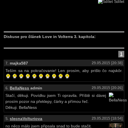
Sdílet
Diskuse pro článek Love in Volterra 3. kapitola:
1
majka587
29.05.2015 [20:38]
7.
Teším sa na pokračovanie! Len prosím, aby prišlo čo najskôr.
BellaNess
admin
29.05.2015 [20:26]
6.
Stačí, děkuji. Povídku jsem Ti opravila. Příště si dávej
prosím pozor na překlepy, čárky a přímou řeč.
Děkuji. BellaNess
slecnaVolturiova
29.05.2015 [18:54]
5.
no něco málo jsem připsala snad to bude stačit.