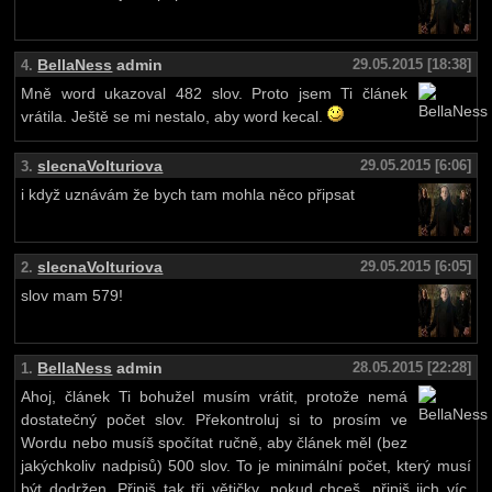
BellaNess
admin
29.05.2015 [18:38]
4.
Mně word ukazoval 482 slov. Proto jsem Ti článek
vrátila. Ještě se mi nestalo, aby word kecal.
slecnaVolturiova
29.05.2015 [6:06]
3.
i když uznávám že bych tam mohla něco připsat
slecnaVolturiova
29.05.2015 [6:05]
2.
slov mam 579!
BellaNess
admin
28.05.2015 [22:28]
1.
Ahoj, článek Ti bohužel musím vrátit, protože nemá
dostatečný počet slov. Překontroluj si to prosím ve
Wordu nebo musíš spočítat ručně, aby článek měl (bez
jakýchkoliv nadpisů) 500 slov. To je minimální počet, který musí
být dodržen. Připiš tak tři větičky, pokud chceš, připiš jich víc.