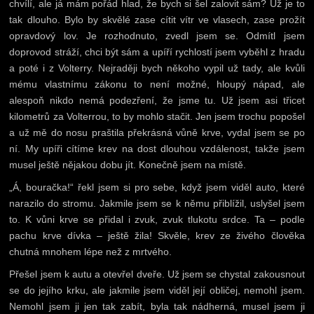
chvílí, ale já mám pořád hlad, že bych si šel zalovit sám? Už je to
tak dlouho. Bylo by skvělé zase cítit vítr ve vlasech, zase prožít
opravdový lov. Je rozhodnuto, zvedl jsem se. Odmítl jsem
doprovod stráží, chci být sám a upíří rychlostí jsem vyběhl z hradu
a poté i z Volterry. Nejraději bych někoho vypil už tady, ale kvůli
mému vlastnímu zákonu to není možné, hloupý nápad, ale
alespoň nikdo nemá podezření, že jsme tu. Už jsem asi třicet
kilometrů za Volterrou, to by mohlo stačit. Jen jsem trochu popošel
a už mě do nosu praštila překrásná vůně krve, vydal jsem se po
ní. My upíři cítíme krev na dost dlouhou vzdálenost, takže jsem
musel ještě nějakou dobu jít. Konečně jsem na místě.
„Á, bouračka!“ řekl jsem si pro sebe, když jsem viděl auto, které
narazilo do stromu. Jakmile jsem se k němu přiblížil, uslyšel jsem
to. K vůni krve se přidal i zvuk, zvuk tlukotu srdce. Ta – podle
pachu krve dívka – ještě žila! Skvěle, krev ze živého člověka
chutná mnohem lépe než z mrtvého.
Přešel jsem k autu a otevřel dveře. Už jsem se chystal zakousnout
se do jejího krku, ale jakmile jsem viděl její obličej, nemohl jsem.
Nemohl jsem ji jen tak zabít, byla tak nádherná, musel jsem ji