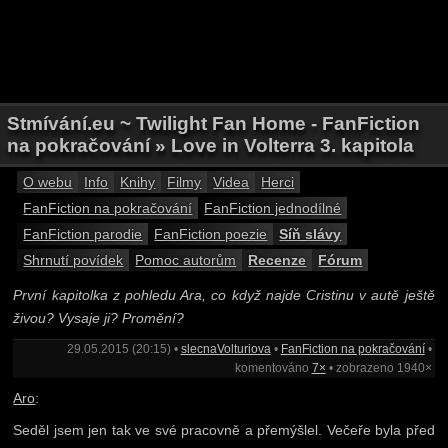
Stmívání.eu ~ Twilight Fan Home - FanFiction
na pokračování » Love in Volterra 3. kapitola
O webu
Info
Knihy
Filmy
Videa
Herci
FanFiction na pokračování
FanFiction jednodílné
FanFiction parodie
FanFiction poezie
Síň slávy
Shrnutí povídek
Pomoc autorům
Recenze
Fórum
První kapitolka z pohledu Ara, co když najde Cristinu v autě ještě
živou? Vysaje ji? Promění?
29.05.2015 (20:15) •
slecnaVolturiova
•
FanFiction na pokračování
•
komentováno
7×
• zobrazeno 1940×
Aro
:
Seděl jsem jen tak ve své pracovně a přemýšlel. Večeře byla před