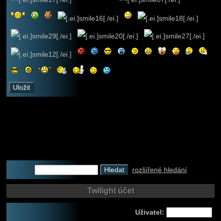
rozšířené hledání
Twilight účet
Uživatel: