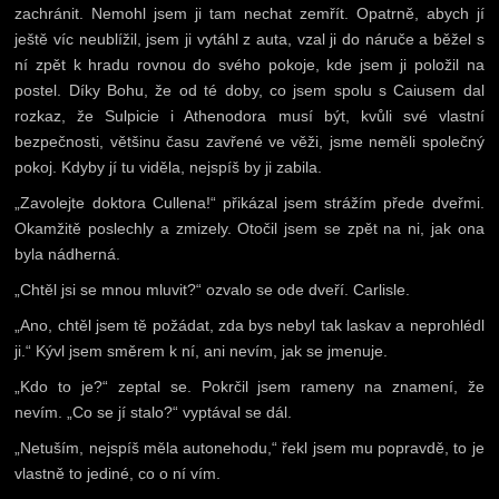
zachránit. Nemohl jsem ji tam nechat zemřít. Opatrně, abych jí
ještě víc neublížil, jsem ji vytáhl z auta, vzal ji do náruče a běžel s
ní zpět k hradu rovnou do svého pokoje, kde jsem ji položil na
postel. Díky Bohu, že od té doby, co jsem spolu s Caiusem dal
rozkaz, že Sulpicie i Athenodora musí být, kvůli své vlastní
bezpečnosti, většinu času zavřené ve věži, jsme neměli společný
pokoj. Kdyby jí tu viděla, nejspíš by ji zabila.
„Zavolejte doktora Cullena!“ přikázal jsem strážím přede dveřmi.
Okamžitě poslechly a zmizely. Otočil jsem se zpět na ni, jak ona
byla nádherná.
„Chtěl jsi se mnou mluvit?“ ozvalo se ode dveří. Carlisle.
„Ano, chtěl jsem tě požádat, zda bys nebyl tak laskav a neprohlédl
ji.“ Kývl jsem směrem k ní, ani nevím, jak se jmenuje.
„Kdo to je?“ zeptal se. Pokrčil jsem rameny na znamení, že
nevím. „Co se jí stalo?“ vyptával se dál.
„Netuším, nejspíš měla autonehodu,“ řekl jsem mu popravdě, to je
vlastně to jediné, co o ní vím.