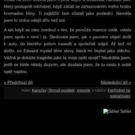
který postupně odcházel, když začali se zahazováním mého hrobu
hromadou hlíny. Ti nejbližší tam zůstali jako poslední. Neměla
jsem to srdce odejít dřív než oni.
A tak když se otec zvednul s tím, že pomůže mamce vstát, vstala
jsem spolu s nimi i já. Sledovala jsem, jak v pevném objetí došli
k autu, do kterého potom nasedli a společně odjeli. Až teď mi
došlo, co Edward myslel těmi slovy, která mi šeptal jako útěchu.
Vážně je dokáže tragédie jako ta moje opět spojit? Nevěděla jsem,
jestli se tohle někdy dozvím, ale doufala jsem, že tu cestu k sobě
opět najdou.
« Předchozí díl
Následující díl »
Autor:
KairaTay
(
Shrnutí povídek
),
mmonik
, v rubrice:
FanFiction na
pokračování
Sdílet