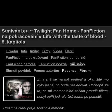
Stmívání.eu ~ Twilight Fan Home - FanFiction
na pokračování » Life with the taste of blood -
8. kapitola
O webu
Info
Knihy
Filmy
Videa
Herci
FanFiction na pokračování
FanFiction jednodílné
FanFiction parodie
FanFiction poezie
Síň slávy
Shrnutí povídek
Pomoc autorům
Recenze
Fórum
Zmateně se na mě podíval a okamžitě mu
bylo jasné, co bude následovat. Pochopil, že
to, co mi momentálně začalo proudit tělem,
nebyl upíří jed, ale čirá touha po pomstě.
Příjemné čtení přeje Torenc a mmonik.