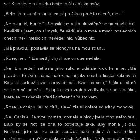
se. S pohledem do jeho tváře to šlo daleko snáz.
„Bello, já rozumím tomu, co jsi prožila a proč to chceš, ale –“
„Nerozumíš, Esmé,“ přerušila jsem ji a ukřivděně se na ni ušklíbla.
Nevěděla jsem, co si myslí, že vědí, ale o mně a mých posledních
dnech, ne-li měsících, nevěděli nic. Vůbec nic.
„Má pravdu,“ postavila se blondýna na mou stranu.
„Rose, ne… “ Emmett ji chytil, ale ona se nedala.
„Ne, Emmette,“ setřásla jeho ruku a udělala krok ke mně. „Má
pravdu. To zvíře nemá nárok na nějaký soud a lidské zákony. A
Bella si zaslouží svou spravedlnost. Svou pomstu,“ řekla a mírně
se ke mně natočila. Sklopila jsem zrak a zadívala se na lenošku,
která se rozkládala před konferenčním stolkem.
„Rose, já chápu, jak to cítíš, ale –“ zkusil doktor soucitný monolog.
„Ne, Carlisle. Já svou pomstu dostala a nikdy jsem toho nelitovala.
Dalo by se říct, že ona to potřebuje také, aby mohla jít dál.
Rozhodli jste se, že bude součást naší rodiny. A naši rodinu
chráníme, no ne?“ zeptala se jich řečnicky. Nikdo neprotestoval,