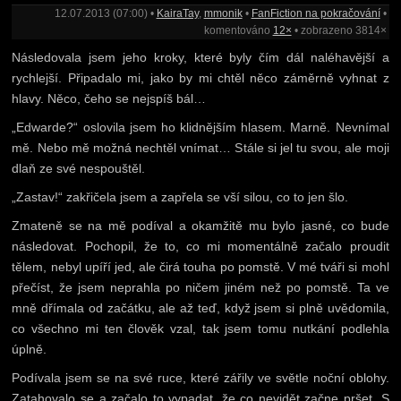
12.07.2013 (07:00) •
KairaTay
,
mmonik
•
FanFiction na pokračování
•
komentováno
12×
• zobrazeno 3814×
Následovala jsem jeho kroky, které byly čím dál naléhavější a
rychlejší. Připadalo mi, jako by mi chtěl něco záměrně vyhnat z
hlavy. Něco, čeho se nejspíš bál…
„Edwarde?“ oslovila jsem ho klidnějším hlasem. Marně. Nevnímal
mě. Nebo mě možná nechtěl vnímat… Stále si jel tu svou, ale moji
dlaň ze své nespouštěl.
„Zastav!“ zakřičela jsem a zapřela se vší silou, co to jen šlo.
Zmateně se na mě podíval a okamžitě mu bylo jasné, co bude
následovat. Pochopil, že to, co mi momentálně začalo proudit
tělem, nebyl upíří jed, ale čirá touha po pomstě. V mé tváři si mohl
přečíst, že jsem neprahla po ničem jiném než po pomstě. Ta ve
mně dřímala od začátku, ale až teď, když jsem si plně uvědomila,
co všechno mi ten člověk vzal, tak jsem tomu nutkání podlehla
úplně.
Podívala jsem se na své ruce, které zářily ve světle noční oblohy.
Zatahovalo se a začalo to vypadat, že co nevidět začne pršet. S