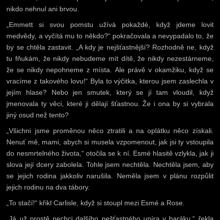
nikdo nehnul ani brvou.
„Emmett si svou pomstu užívá pokaždé, když jdeme lovit
medvědy, a vyčítá mu to někdo?“ pokračovala a nevypadalo to, že
by se chtěla zastavit. „A kdy je nejšťastnější? Rozhodně ne, když
tu fňukám, že nikdy nebudeme mít dítě, že nikdy nezestárneme,
že se nikdy nepohneme z místa. Ale právě v okamžiku, když se
vracíme z takového lovu!“ Byla to výčitka, kterou jsem zaslechla v
jejím hlase? Nebo jen smutek, který se jí tam vloudil, když
jmenovala ty věci, které ji dělají šťastnou. Že i ona by si vybrala
jiný osud než tento?
„Všichni jsme proměnou něco ztratili a na oplátku něco získali.
Nenuť mě, mami, abych si musela vzpomenout, jak jsi ty vstoupila
do nesmrtelného života,“ otočila se k ní. Esmé hlasitě vzlykla, jak ji
slova její dcery zabolela. Tohle jsem nechtěla. Nechtěla jsem, aby
se jejich rodina jakkoliv narušila. Neměla jsem v plánu rozpůlit
jejich rodinu na dva tábory.
„To stačí!“ křikl Carlisle, když si stoupl mezi Esmé a Rose.
„Já už prostě nechci dalšího nešťastného upíra v baráku,“ řekla