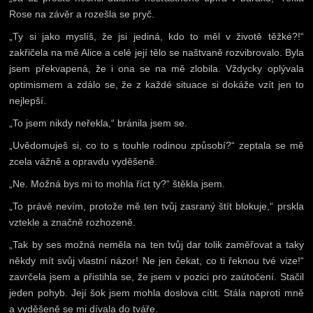
Rose na závěr a rozešla se pryč.
„Ty si jako myslíš, že jsi jediná, kdo to měl v životě těžké?!“
zakřičela na mě Alice a celé její tělo se naštvaně rozvibrovalo. Byla
jsem překvapená, že i ona se na mě zlobila. Vždycky oplývala
optimismem a zdálo se, že z každé situace si dokáže vzít jen to
nejlepší.
„To jsem nikdy neřekla,“ bránila jsem se.
„Uvědomuješ si, co to s touhle rodinou způsobí?“ zeptala se mě
zcela vážně a opravdu vyděšeně.
„Ne. Možná bys mi to mohla říct ty?“ štěkla jsem.
„To právě nevím, protože mě ten tvůj zasraný štít blokuje,“ prskla
vztekle a značně rozhozeně.
„Tak by ses možná neměla na ten tvůj dar tolik zaměřovat a taky
někdy mít svůj vlastní názor! Ne jen čekat, co ti řeknou tvé vize!“
zavrčela jsem a přistihla se, že jsem v pozici pro zaútočení. Stačil
jeden pohyb. Její šok jsem mohla doslova cítit. Stála naproti mně
a vyděšeně se mi dívala do tváře.