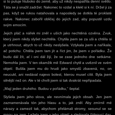
si to putuje hluboko do země, aby už nikdy nespatřila denní světlo.
Táta se ji snažil zadržet. Nakonec to vzdal a klekl si k ní. Držel ji za
pas, když se rukou natahovala a naposledy se dotkla té proklaté
rakve. Nakonec zabořil obličej do jejích zad, aby popustil uzdu
svým emocím.
Jejich pláč a nářek mi zněl v uších jako nechtěná ozvěna. Zvuk,
který jsem nikdy slyšet nechtěla. Chytila jsem se za uši a chtěla si
je utrhnout, abych to už nikdy neslyšela. Vzlykala jsem a naříkala,
ač potichu. Chtěla jsem tam jít a říct jim, že jsem v pořádku. Že
budu dál žít, ať i oni dál žijí, že se zase jednoho dne setkáme.
Nemohla jsem. V ten okamžik mě Edward chytil a uvěznil ve svém
objetí. Bušila jsem mu do hrudi jako smyslů zbavená, no, on
neucukl, ani nedával najevo bolest, kterou musel cítit. Byla jsem
silnější než on. Ale v té chvíli jsem si tak dvakrát nepřipadala.
„Mají jeden druhého. Budou v pořádku,“ šeptal.
Slyšela jsem jeho slova, ale nevnímala jejich obsah. Jen jsem
zaznamenávala tón jeho hlasu a to, jak zněl. Aby zmírnil mé
nárazy a zamezil tak, abychom přelámali stromy, sesunul se se
mnou na zem. Ležela jsem v jeho objetí a sledovala řídnoucí dav,