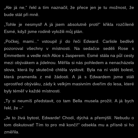
„Ale já ne,“ řekl a tím naznačil, že přece jen je tu možnost, že
bude stát při mně.
„Tohle je nesmysl! A já jsem absolutně proti!“ křikla rozčíleně
Esmé, když jsme rodině vyložili můj plán.
„Počkej, mami...“ vstoupil jí do řeči Edward. Carlisle bedlivě
pozoroval všechny v místnosti. Na sedačce seděli Rose s
Emmettem a vedle nich Alice s Jasperem. Esmé stála na půl cesty
mezi obývákem a jídelnou. Měřila si nás pohledem a nenacházela
slova, která by skutečně chtěla vyslovit. Byla na ní vidět bolest,
která pramenila z mé žádosti. A já s Edwardem jsme stáli
uprostřed obýváku, zády k velkým masivním dveřím do lesa, které
byly téměř v každé místnosti.
„Ty si neumíš představit, co tam Bella musela prožít. A já bych
řekl, že –“
„Je to živá bytost, Edwarde! Chodí, dýchá a přemýšlí. Nebudu o
tom diskutovat! Tím to pro mě končí!“ odsekla mu a přísně si ho
změřila.