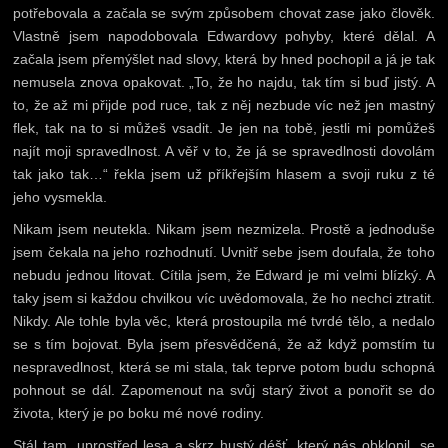
potřebovala a začala se svým způsobem chovat zase jako člověk.
Vlastně jsem napodobovala Edwardovy pohyby, které dělal. A
začala jsem přemýšlet nad slovy, která by hned pochopil a já je tak
nemusela znova opakovat. „To, že ho najdu, tak tím si buď jistý. A
to, že až mi přijde pod ruce, tak z něj nezbude víc než jen mastný
flek, tak na to si můžeš vsadit. Je jen na tobě, jestli mi pomůžeš
najít moji spravedlnost. A věř v to, že já se spravedlnosti dovolám
tak jako tak…“ řekla jsem už příkřejším hlasem a svoji ruku z té
jeho vysmekla.
Nikam jsem neutekla. Nikam jsem nezmizela. Prostě a jednoduše
jsem čekala na jeho rozhodnutí. Uvnitř sebe jsem doufala, že toho
nebudu jednou litovat. Cítila jsem, že Edward je mi velmi blízký. A
taky jsem si každou chvilkou víc uvědomovala, že ho nechci ztratit.
Nikdy. Ale tohle byla věc, která prostoupila mé tvrdé tělo, a nedalo
se s tím bojovat. Byla jsem přesvědčená, že až když pomstím tu
nespravedlnost, která se mi stala, tak teprve potom budu schopná
pohnout se dál. Zapomenout na svůj starý život a ponořit se do
života, který je po boku mé nové rodiny.
Stál tam, uprostřed lesa a skrz hustý déšť, který nás obklopil, se