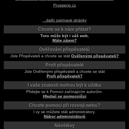
Prosperio.cz
...další zajímavé stránky
Chcete se k nám přidat?
Toto může být i váš web.
Máte zájem?
Ověřování přispěvatelů
Jste Přispěvateli a chcete se stát
Ověřenými přispěvateli?
Profi přispěvatelé
Jste Ověřenými přispěvateli a chcete se stát
Profi přispěvateli?
I vaše znalosti mohou být k užitku
Přidejte se k Pomoci začínajícím autorům.
Hledají se pomocníčci
Chcete pomoci při rozvoji webu?
I vy se můžete stát administrátory.
Nábor administrátorů
Návštěvy