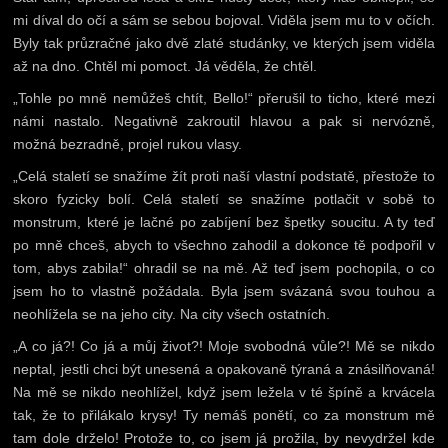
mi díval do očí a sám se sebou bojoval. Viděla jsem mu to v očích.
Byly tak průzračné jako dvě zlaté studánky, ve kterých jsem viděla
až na dno. Chtěl mi pomoct. Já věděla, že chtěl.
„Tohle po mně nemůžeš chtít, Bello!“ přerušil to ticho, které mezi
námi nastalo. Negativně zakroutil hlavou a pak si nervózně,
možná bezradně, projel rukou vlasy.
„Celá staletí se snažíme žít proti naší vlastní podstatě, přestože to
skoro fyzicky bolí. Celá staletí se snažíme potlačit v sobě to
monstrum, které je lačné po zabíjení bez špetky soucitu. A ty teď
po mně chceš, abych to všechno zahodil a dokonce tě podpořil v
tom, abys zabila!“ ohradil se na mě. Až teď jsem pochopila, o co
jsem ho to vlastně požádala. Byla jsem svázaná svou touhou a
neohlížela se na jeho city. Na city všech ostatních.
„A co já?! Co já a můj život?! Moje svobodná vůle?! Mě se nikdo
neptal, jestli chci být unesená a opakovaně týraná a znásilňovaná!
Na mě se nikdo neohlížel, když jsem ležela v té špíně a krvácela
tak, že to přilákalo krysy! Ty nemáš ponětí, co za monstrum mě
tam dole drželo! Protože to, co jsem já prožila, by nevydržel kde