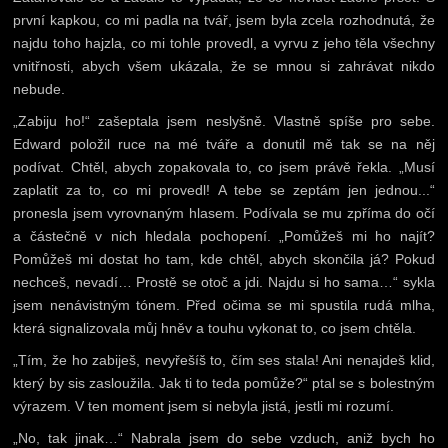
první kapkou, co mi padla na tvář, jsem byla zcela rozhodnutá, že
najdu toho hajzla, co mi tohle provedl, a vyrvu z jeho těla všechny
vnitřnosti, abych všem ukázala, že se mnou si zahrávat nikdo
nebude.
„Zabiju ho!“ zašeptala jsem neslyšně. Vlastně spíše pro sebe.
Edward položil ruce na mé tváře a donutil mě tak se na něj
podívat. Chtěl, abych zopakovala to, co jsem právě řekla. „Musí
zaplatit za to, co mi provedl! A tebe se zeptám jen jednou...“
pronesla jsem vyrovnaným hlasem. Podívala se mu zpříma do očí
a částečně v nich hledala pochopení. „Pomůžeš mi ho najít?
Pomůžeš mi dostat ho tam, kde chtěl, abych skončila já? Pokud
nechceš, nevadí… Prostě se otoč a jdi. Najdu si ho sama…“ sykla
jsem nenávistným tónem. Před očima se mi spustila rudá mlha,
která signalizovala můj hněv a touhu vykonat to, co jsem chtěla.
„Tím, že ho zabiješ, nevyřešíš to, čím ses stala! Ani nenajdeš klid,
který by sis zasloužila. Jak ti to teda pomůže?“ ptal se s bolestným
výrazem. V ten moment jsem si nebyla jistá, jestli mi rozumí.
„No, tak jinak…“ Nabrala jsem do sebe vzduch, aniž bych ho