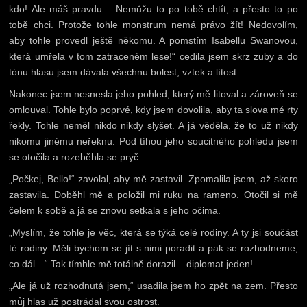
kdo! Ale máš pravdu… Nemůžu to po tobě chtít, a přesto to po
tobě chci. Protože tohle monstrum nemá právo žít! Nedovolím,
aby tohle provedl ještě někomu. A pomstím Isabellu Swanovou,
která umřela v tom zatraceném lese!“ cedila jsem skrz zuby a do
tónu hlasu jsem dávala všechnu bolest, vztek a lítost.
Nakonec jsem nesnesla jeho pohled, který mě litoval a zároveň se
omlouval. Tohle bylo poprvé, kdy jsem dovolila, aby ta slova mé rty
řekly. Tohle neměl nikdo nikdy slyšet. A já věděla, že to už nikdy
nikomu jinému neřeknu. Pod tíhou jeho soucitného pohledu jsem
se otočila a rozeběhla se pryč.
„Počkej, Bello!“ zavolal, aby mě zastavil. Zpomalila jsem, až skoro
zastavila. Doběhl mě a položil mi ruku na rameno. Otočil si mě
čelem k sobě a já se znovu setkala s jeho očima.
„Myslím, že tohle je věc, která se týká celé rodiny. A ty jsi součást
té rodiny. Měli bychom se jít s nimi poradit a pak se rozhodneme,
co dál…“ Tak tímhle mě totálně dorazil – diplomat jeden!
„Ale já už rozhodnutá jsem,“ usadila jsem ho zpět na zem. Přesto
můj hlas už postrádal svou ostrost.