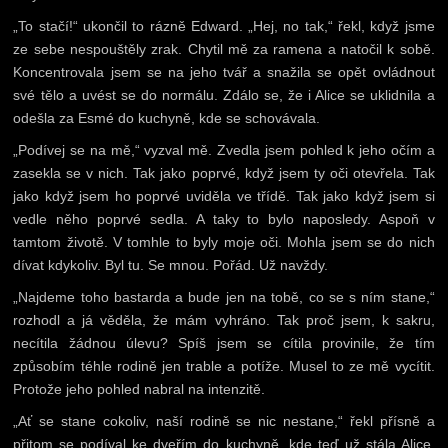
„To stačí!“ ukončil to rázně Edward. „Hej, no tak,“ řekl, když jsme
ze sebe nespouštěly zrak. Chytil mě za ramena a natočil k sobě.
Koncentrovala jsem se na jeho tvář a snažila se opět ovládnout
své tělo a uvést se do normálu. Zdálo se, že i Alice se uklidnila a
odešla za Esmé do kuchyně, kde se schovávala.
„Podívej se na mě,“ vyzval mě. Zvedla jsem pohled k jeho očím a
zasekla se v nich. Tak jako poprvé, když jsem ty oči otevřela. Tak
jako když jsem ho poprvé uviděla ve třídě. Tak jako když jsem si
vedle něho poprvé sedla. A taky to bylo naposledy. Aspoň v
tamtom životě. V tomhle to byly moje oči. Mohla jsem se do nich
dívat kdykoliv. Byl tu. Se mnou. Pořád. Už navždy.
„Najdeme toho bastarda a bude jen na tobě, co se s ním stane,“
rozhodl a já věděla, že mám vyhráno. Tak proč jsem, k sakru,
necítila žádnou úlevu? Spíš jsem se cítila provinile, že tím
způsobím téhle rodině jen trable a potíže. Musel to ze mě vycítit.
Protože jeho pohled nabral na intenzitě.
„Ať se stane cokoliv, naší rodině se nic nestane,“ řekl přísně a
přitom se podíval ke dveřím do kuchyně, kde teď už stála Alice.