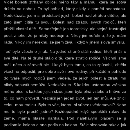
Vidět bolestí ztrhaný obličej mého táty a mámu, která se sotva
držela na nohou. To byl pohled, který nikdy z paměti nedostanu.
Nedokázala jsem si představit jejich bolest nad ztrátou dítěte, ale
zato jsem cítila tu svou. Bolest nad ztrátou svých rodičů, kteří
přežili vlastní dítě. Samozřejmě jen teoreticky, ale stejně frustrující
pocit z toho, že je nikdy neobejmu. Nikdy jim neřeknu, že je mám
ráda. Nikdy jim neřeknu, že jsem živá, i když v jiném slova smyslu.
Teď bylo všechno jinak. Na jedné straně stáli rodiče, kteří přišli o
své dítě. Na té druhé stálo dítě, které ztratilo rodiče. Všichni jsme
měli něco a zároveň nic. I když bych tomu, co to způsobil, chtěla
všechno odpustit, pro dobro své nové rodiny, při každém pohledu
do tváře mých rodičů jsem věděla, že jejich bolest a ztrátu mu
nikdy odpustit nemůžu. Nedokážu to. S každou ustaranou vráskou
mého otce, s každou jejich slzou jsem byla plná vzteku a hněvu za
to, co nám provedl. Nezničil jen jeden život, jen ten můj. Ale zničil
celou mou rodinu. Byla to věc, kterou si vůbec uvědomoval? Nebo
mu to bylo prostě jedno? Každopádně když spouštěli rakev do
země, máma hlasitě naříkala. Pod naléhavým pláčem se jí
podlomila kolena a ona padla na kolena. Stále sledovala rakev, jak