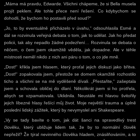
„Máma má pravdu, Edwarde. Všichni chápeme, že si Bella musela
projít peklem. Ale tohle přece není řešení. Co kdybychom se
dohodli, že bychom ho postavili před soud?“
„Jo, to by eventuálně přicházelo v úvahu,“ odsouhlasila Esmé a
dál se rozvinula veřejná debata o tom, jak to udělat. Jak ho předat
policii, tak aby nepadlo žádné podezření… Rozvinula se debata o
něčem, o čem jsem okamžitě věděla, jak dopadne. Ale v téhle
místnosti neměl nikdo z nich ani páru o tom, o co jde mně.
„Dost!“ křikla jsem hlasem, který proťal jejich diskuzi jako břitva.
„Dost!“ zopakovala jsem, přestože se domem okamžitě rozhostilo
ticho a všichni se na mě vyděšeně dívali. „Přestaňte,“ zašeptala
jsem a schovala obličej do dlaní. Několikrát jsem si ho protřela,
abych se vzpamatovala. Uklidnila. Neustále mi hlavou švitořily
jejich líbezné hlasy řešící můj život. Moje největší trauma a úplně
poslední lidský zážitek, který by nevymyslel ani Shakespeare.
„Vy se tady bavíte o tom, jak dát šanci na spravedlivý trest
člověku, který ubližuje lidem tak, že by to normální člověk
nepřežil? Že týral nevinného člověka hladem, znásilňováním, a to