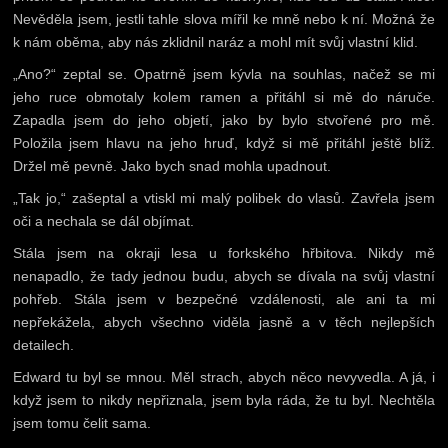
Nevěděla jsem, jestli tahle slova mířil ke mně nebo k ní. Možná že
k nám oběma, aby nás zklidnil naráz a mohl mít svůj vlastní klid.
„Ano?“ zeptal se. Opatrně jsem kývla na souhlas, načež se mi
jeho ruce obmotaly kolem ramen a přitáhl si mě do náruče.
Zapadla jsem do jeho objetí, jako by bylo stvořené pro mě.
Položila jsem hlavu na jeho hruď, když si mě přitáhl ještě blíž.
Držel mě pevně. Jako bych snad mohla upadnout.
„Tak jo,“ zašeptal a vtiskl mi malý polibek do vlasů. Zavřela jsem
oči a nechala se dál objímat.
Stála jsem na okraji lesa u forkského hřbitova. Nikdy mě
nenapadlo, že tady jednou budu, abych se dívala na svůj vlastní
pohřeb. Stála jsem v bezpečné vzdálenosti, ale ani ta mi
nepřekážela, abych všechno viděla jasně a v těch nejlepších
detailech.
Edward tu byl se mnou. Měl strach, abych něco nevyvedla. A já, i
když jsem to nikdy nepřiznala, jsem byla ráda, že tu byl. Nechtěla
jsem tomu čelit sama.