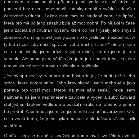
nemluvím o minimálním přísunu pitné vody. Že mě držel v
podzemí bez oken, sebemenší známky denního světla a doušku
čerstvého vzduchu. Ležela jsem tam na studené zemi, ve špíně,
která pro mě po jeho zásahu byla až moc dobrá. Po nějakém čase
jsem začala být chutná i krysám, které do mě hryzaly jako smyslů
zbavené. A on neprojevil jediný zájem o to, jestli tam nezdechnu. A
ty teď chceš, aby došel spravedlivého trestu, Esmé?“ otočila jsem
se na ni. Viděla jsem hrůzu v jejích očích, kterou jsem jí tam
vehnala. Ale sama jsem věděla, že je to jen zlomek toho, co jsem
tam ve skutečnosti opravdu zažívala a prožívala.
„Jediný spravedlivý trest pro toho bastarda je, že budu držet jeho
srdce, které potom sním. Jeho krev skončí uvnitř mého těla jako
potrava pro vyšší moc, kterou na mne sám seslal,“ řekla jsem
naštvaně, až jsem nepřiměřeně zavrčela a vycenila zuby. Edward
stál jedním krokem vedle mě a položil mi ruku na rameno a jemně
ho protřel. Zapomněla jsem, že jsem měla status novorozené. Což
se rovnalo tomu, že jsem byla neustále v hledáčku a všichni byli
ve střehu.
Otočila jsem se na něj a snažila se kontrolovat své tělo a uvolnit