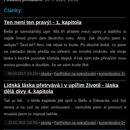
Články:
Ten není ten pravý! - 1. kapitola
Bella je samotářský upír. Má tři přátele mezi upíry a dalšího si
najde hned první den školního roku. Ahoj. Jak dlouho jsem tu
nebyla? Šest let? Ano, tak nějak to bude. Po dlouhé době, co jsem
ze základní školy přešla na střední, se mnohé změnilo, ale moje
láska k tvorbě povídek zůstala stejná. A tak vám zde přináším mou
novou povídku a doufám, že se vám bude líbit.
09.03.2017 (15:15) •
otovka
•
FanFiction na pokračování
•
komentováno 3×
Lidská láska přetrvává i v upířim životě - láska
dělá divy 4. kapitola
Tak jo lidi... v téhle kapitole jde spíš o Bellu a Edwarda, což být
nemá a za což se vám omlouvám... nemohla jsem si pomoct a
musela jsem to napsat takhle...
22.01.2011 (10:30) •
otovka
•
FanFiction na pokračování
•
komentováno 0×