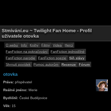
Stmívání.eu ~ Twilight Fan Home - Profil
uživatele otovka
O webu
Info
Knihy
Filmy
Videa
Herci
FanFiction na pokračování
FanFiction jednodílné
FanFiction parodie
FanFiction poezie
Síň slávy
Shrnutí povídek
Pomoc autorům
Recenze
Fórum
otovka
Práva:
přispěvatel
Reálné jméno:
Merie
Bydliště:
České Budějovice
Věk:
15