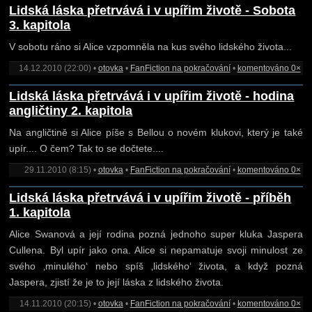
Lidská láska přetrvává i v upířim životě - Sobota
3. kapitola
V sobotu ráno si Alice vzpomněla na kus svého lidského života...
14.12.2010 (22:00) •
otovka
•
FanFiction na pokračování
•
komentováno 0×
Lidská láska přetrvává i v upířim životě - hodina
angličtiny 2. kapitola
Na angličtině si Alice píše s Bellou o novém klukovi, který je také
upír.... O čem? Tak to se dočtete....
29.11.2010 (8:15) •
otovka
•
FanFiction na pokračování
•
komentováno 0×
Lidská láska přetrvává i v upířim životě - příběh
1. kapitola
Alice Swanová a její rodina pozná jednoho super kluka Jaspera
Cullena. Byl upír jako ona. Alice si nepamatuje svoji minulost ze
svého ‚minulého‘ nebo spíš ‚lidského‘ života, a když pozná
Jaspera, zjistí že je to její láska z lidského života.
14.11.2010 (20:15) •
otovka
•
FanFiction na pokračování
•
komentováno 0×