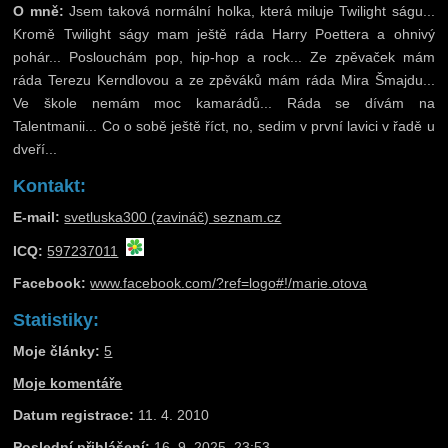
O mně:
Jsem taková normální holka, která miluje Twilight ságu...
Kromě Twilight ságy mam ještě ráda Harry Poettera a ohnivý
pohár... Poslouchám pop, hip-hop a rock... Ze zpěvaček mám
ráda Terezu Kerndlovou a ze zpěváků mám ráda Mira Šmajdu...
Ve škole nemám moc kamarádů... Ráda se dívám na
Talentmanii... Co o sobě ještě říct, no, sedim v první lavici v řadě u
dveří...
Kontakt:
E-mail:
svetluska300 (zavináč) seznam.cz
ICQ:
597237011
Facebook:
www.facebook.com/?ref=logo#!/marie.otova
Statistiky:
Moje články:
5
Moje komentáře
Datum registrace:
11. 4. 2010
Poslední přihlášení:
16. 9. 2025, 23:53