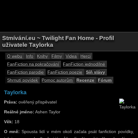
Stmívání.eu ~ Twilight Fan Home - Profil
uživatele Taylorka
O webu
Info
Knihy
Filmy
Videa
Herci
FanFiction na pokračování
FanFiction jednodílné
FanFiction parodie
FanFiction poezie
Síň slávy
Shrnutí povídek
Pomoc autorům
Recenze
Fórum
Taylorka
Práva:
ověřený přispěvatel
Reálné jméno:
Ashen Taylor
Věk:
18
O mně:
Spousta lidí v mém okolí začala psát fanfiction povídky,