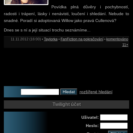
Povídka plná důvěry i pochybností,
radosti i trápení, lásky i nenávisti, loučení i shledání. Nebude to
snadné. Poradí si adoptovaná Willow jako pravá Cullenová?
Dnes se s ní a její situací trochu seznámíme...
11.11.2012 (16:00) •
Taylorka
•
FanFiction na pokračování
•
komentováno
11×
rozšířené hledání
Twilight účet
Uživatel:
Heslo: