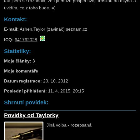
tak jsem se rozhodla, že i já můžu přispět svojí troškou do mlýna a
uvidím, co z toho bude. =)
Kontakt:
E-mail:
Ashen.Taylor (zavináč) seznam.cz
ICQ:
641762028
Statistiky:
Moje články:
3
Moje komentáře
Datum registrace:
20. 10. 2012
Poslední přihlášení:
11. 4. 2015, 20:15
Shrnutí povídek:
Povídky od Taylorky
Jiná volba - rozepsaná