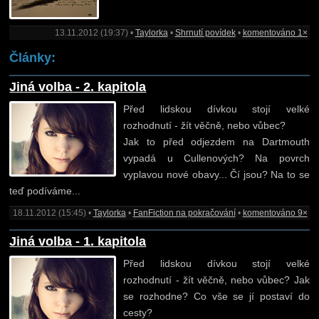
13.11.2012 (19:37) •
Taylorka
•
Shrnutí povídek
•
komentováno 1×
Články:
Jiná volba - 2. kapitola
Před lidskou dívkou stojí velké
rozhodnutí - žít věčně, nebo vůbec?
Jak to před odjezdem na Dartmouth
vypadá u Cullenových? Na povrch
vyplavou nové obavy... Čí jsou? Na to se
teď podíváme...
18.11.2012 (15:45) •
Taylorka
•
FanFiction na pokračování
•
komentováno 9×
Jiná volba - 1. kapitola
Před lidskou dívkou stojí velké
rozhodnutí - žít věčně, nebo vůbec? Jak
se rozhodne? Co vše se jí postaví do
cesty?