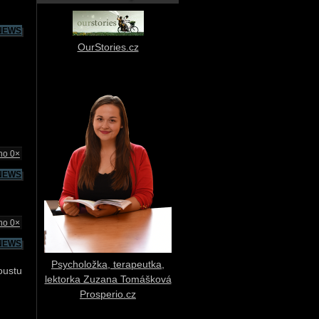
NEWS
OurStories.cz
no 0×
NEWS
no 0×
NEWS
Psycholožka, terapeutka,
oustu
lektorka Zuzana Tomášková
Prosperio.cz