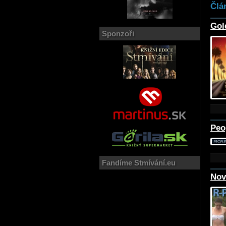
Člá
Gol
Sponzoři
Peo
Fandíme Stmívání.eu
Nov