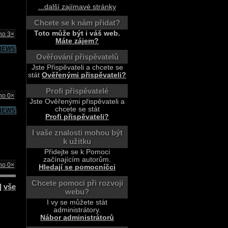
...další zajímavé stránky
Chcete se k nám přidat?
Toto může být i váš web.
no 3×
Máte zájem?
NEWS
Ověřování přispěvatelů
Jste Přispěvateli a chcete se
stát
Ověřenými přispěvateli?
Profi přispěvatelé
no 0×
Jste Ověřenými přispěvateli a
chcete se stát
NEWS
Profi přispěvateli?
I vaše znalosti mohou být
k užitku
Přidejte se k Pomoci
začínajícím autorům.
no 0×
Hledají se pomocníčci
Chcete pomoci při rozvoji
|
vše
webu?
I vy se můžete stát
administrátory.
Nábor administrátorů