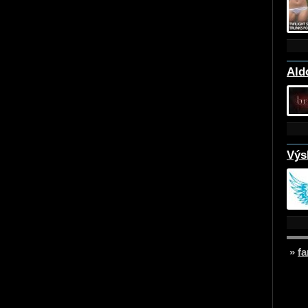
Ald
Výs
»
fa