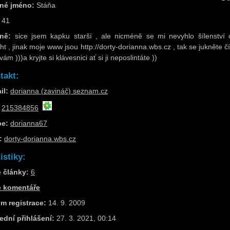
né jméno:
Stáňa
41
ně:
sice jsem kapku starší , ale nicméně se mi nevyhlo šílenství 
ght , jinak moje www jsou http://dorty-dorianna.wbs.cz , tak se jukněte 
ám )))a kryjte si klávesnici ať si ji neposlintáte ))
takt:
il:
dorianna (zavináč) seznam.cz
215384856
pe:
dorianna67
:
dorty-dorianna.wbs.cz
istiky:
 články:
6
e komentáře
m registrace:
14. 9. 2009
ední přihlášení:
27. 3. 2021, 00:14