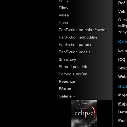
Knihy
Reál
Filmy
Věk:
Videa
O m
Herci
twili
FanFiction na pokračování
zabýv
FanFiction jednodílné
Kon
FanFiction parodie
E-ma
FanFiction poezie
Síň slávy
ICQ:
Shrnutí povídek
Sky
Pomoc autorům
Web
Recenze
Stat
Fórum
Moje
Galerie »
Moj
Datu
Posl