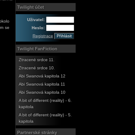
Twilight účet
Uživatel:
okolo
čím se
Heslo:
Registrace
Twilight FanFiction
Ztracené srdce 11.
Ztracené srdce 10.
Abi Swanová kapitola 12
Abi Swanová kapitola 11
Abi Swanová kapitola 10
A bit of different (reality) - 6.
kapitola
A bit of different (reality) - 5.
kapitola
Partnerské stránky