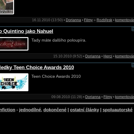
16.11.2010 (13:50) •
Dorianna
•
Filmy
»
Rozbřesk
•
komentová
o Quintino jako Nahuel
Tady máte dalšího poloupíra.
15.10.2010 (9:52) •
Dorianna
•
Herci
•
komentová
ledky Teen Choice Awards 2010
Teen Choice Awards 2010
09.08.2010 (11:28) •
Dorianna
•
Filmy
•
komentová
nfiction
-
jednodílné
,
dokončené
|
ostatní články
|
spoluautorské