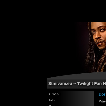
Stmívání.eu ~ Twilight Fan H
Dor
O webu
Info
Práv