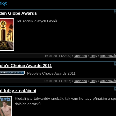
nky:
den Globe Awards
68. ročník Zlatých Glóbů
16.01.2011 (22:00) •
Dorianna
•
Filmy
•
komentová
ple's Choice Awards 2011
People's Choice Awards 2011
05.01.2011 (19:37) •
Dorianna
•
Filmy
•
komentová
é fotky z natáčení
Hledali jste Edwardův snubák, tak vám ho tady přináším a sp
dalších obrázků.