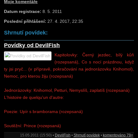
Moje komentáře
Datum registrace:
8. 5. 2011
Poslední přihlášení:
27. 4. 2017, 22:35
Shrnutí povídek:
Povídky od DevilFish
Kapitolovky: Černý jezdec, bílý kůň
(rozepsaná), Co s nocí prázdnou, když
ty jsi pryč... (v přípravě, pokračování na jednorázovku Knihomol),
Nemoc, pro kterou žiju (rozepsaná)
Jednorázovky: Knihomol, Petturi, Nemyslíš, zaplatíš (rozepsaná)
L'histoire de quelqu'un d'autre:
Poezie: Upír s bramborama (rozepsaná)
Soutěžní: Prince (rozepsaná)
15.05.2011 (15:50) •
DevilFish
•
Shrnutí povídek
•
komentováno 79×