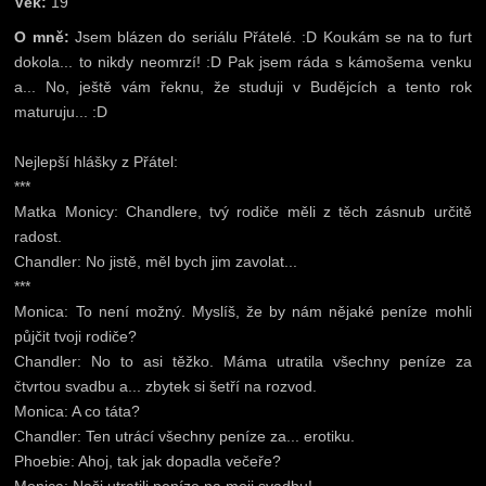
Věk:
19
O mně:
Jsem blázen do seriálu Přátelé. :D Koukám se na to furt
dokola... to nikdy neomrzí! :D Pak jsem ráda s kámošema venku
a... No, ještě vám řeknu, že studuji v Budějcích a tento rok
maturuju... :D
Nejlepší hlášky z Přátel:
***
Matka Monicy: Chandlere, tvý rodiče měli z těch zásnub určitě
radost.
Chandler: No jistě, měl bych jim zavolat...
***
Monica: To není možný. Myslíš, že by nám nějaké peníze mohli
půjčit tvoji rodiče?
Chandler: No to asi těžko. Máma utratila všechny peníze za
čtvrtou svadbu a... zbytek si šetří na rozvod.
Monica: A co táta?
Chandler: Ten utrácí všechny peníze za... erotiku.
Phoebie: Ahoj, tak jak dopadla večeře?