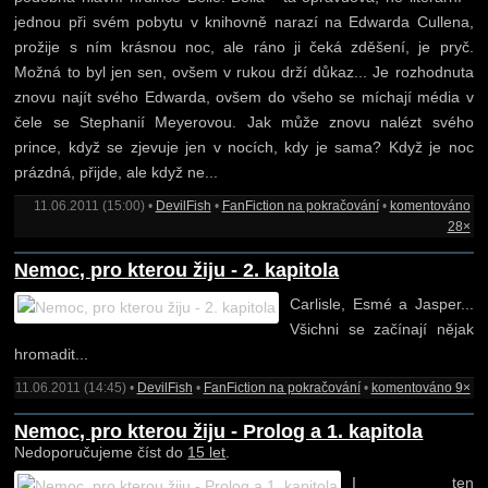
jednou při svém pobytu v knihovně narazí na Edwarda Cullena,
prožije s ním krásnou noc, ale ráno ji čeká zděšení, je pryč.
Možná to byl jen sen, ovšem v rukou drží důkaz... Je rozhodnuta
znovu najít svého Edwarda, ovšem do všeho se míchají média v
čele se Stephanií Meyerovou. Jak může znovu nalézt svého
prince, když se zjevuje jen v nocích, kdy je sama? Když je noc
prázdná, přijde, ale když ne...
11.06.2011 (15:00) •
DevilFish
•
FanFiction na pokračování
•
komentováno
28×
Nemoc, pro kterou žiju - 2. kapitola
Carlisle, Esmé a Jasper...
Všichni se začínají nějak
hromadit...
11.06.2011 (14:45) •
DevilFish
•
FanFiction na pokračování
•
komentováno 9×
Nemoc, pro kterou žiju - Prolog a 1. kapitola
Nedoporučujeme číst do
15 let
.
I ten