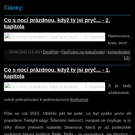
Články:
Co s nocí prázdnou, když ty jsi pryč... - 2.
kapitola
Nemocnice,
krev, smrt...
29.06.2011 (15:45) •
DevilFish
•
FanFiction na pokračování
•
komentováno
12×
Co s nocí prázdnou, když ty jsi pryč... - 1.
kapitola
A je tady
očekávané
volné pokračování k jednorázovce
Knihomol
.
Píše se rok 2015. Uběhlo pět let poté, co byl vydán první díl
populární Twilight ságy. Šílenství nekončí, naopak se zvyšuje, a to
díky dívce jménem Isabella Swanová, která je až podezřele
podobná hlavní hrdince Belle. Bella - ta opravdová, ne literární -