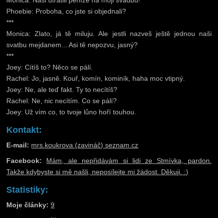
Monica: Naši utratili peníze na moji svadbu!
Phoebie: Proboha, co jste si objednali?
***
Monica: Zlato, já tě miluju. Ale jestli nazveš ještě jednou naši
svatbu mejdanem... Asi tě nepozvu, jasný?
***
Joey: Cítíš to? Něco se pálí.
Rachel: Jo, jasně. Kouř, komín, kominík, haha moc vtipný.
Joey: Ne, ale teď fakt. Ty to necítíš?
Rachel: Ne, nic necítím. Co se pálí?
Joey: Už vím co, to tvoje lůno hoří touhou.
Kontakt:
E-mail:
mrs.koukrova (zavináč) seznam.cz
Facebook:
Mám, ale nepřidávám si lidi ze Stmívka, pardon.
Takže kdybyste si mě našli, neposílejte mi žádost. Děkuji. :)
Statistiky:
Moje články:
9