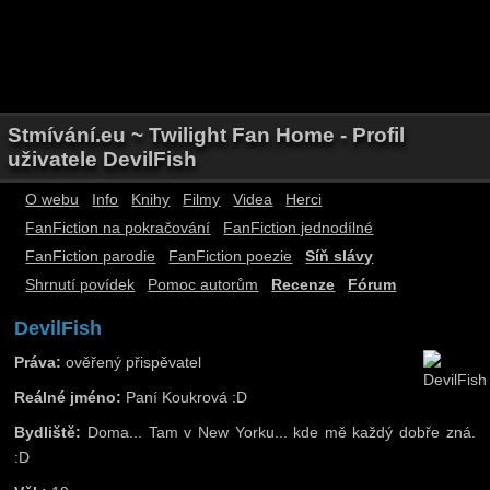
Stmívání.eu ~ Twilight Fan Home - Profil
uživatele DevilFish
O webu
Info
Knihy
Filmy
Videa
Herci
FanFiction na pokračování
FanFiction jednodílné
FanFiction parodie
FanFiction poezie
Síň slávy
Shrnutí povídek
Pomoc autorům
Recenze
Fórum
DevilFish
Práva:
ověřený přispěvatel
Reálné jméno:
Paní Koukrová :D
Bydliště:
Doma... Tam v New Yorku... kde mě každý dobře zná.
:D