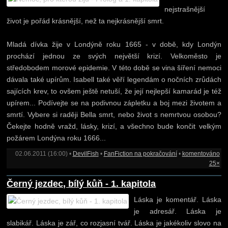
nejstrašnější
život je pořád krásnější, než ta nejkrásnější smrt.
Mladá dívka žije v Londýně roku 1665 - v době, kdy Londýn
prochází jednou ze svých největší krizí. Velkoměsto je
středobodem morové epidemie. V této době se vina šíření nemoci
dávala také upírům. Isabell také věří legendám o nočních zrůdách
sajících krev, to ovšem ještě netuší, že její nejlepší kamarád je též
upírem... Podívejte se na podivnou zápletku a boj mezi životem a
smrtí. Vybere si raději Bella smrt, nebo život s nemrtvou osobou?
Čekejte hodně vražd, lásky, krizí, a všechno bude končit velkým
požárem Londýna roku 1666...
02.06.2011 (16:00) •
DevilFish
•
FanFiction na pokračování
•
komentováno
25×
Černý jezdec, bílý kůň - 1. kapitola
Láska je komentář. Láska
je adresář. Láska je
slabikář. Láska je zář, co rozjasní tvář. Láska je jakékoliv slovo na