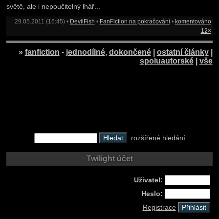
světě, ale i nepoučitelný lhář...
29.05.2011 (16:45) •
DevilFish
•
FanFiction na pokračování
•
komentováno
12×
»
fanfiction
-
jednodílné
,
dokončené
|
ostatní články
|
spoluautorské
|
vše
rozšířené hledání
Twilight účet
Uživatel:
Heslo:
Registrace