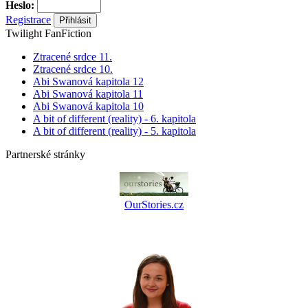
Heslo:
Registrace
Twilight FanFiction
Ztracené srdce 11.
Ztracené srdce 10.
Abi Swanová kapitola 12
Abi Swanová kapitola 11
Abi Swanová kapitola 10
A bit of different (reality) - 6. kapitola
A bit of different (reality) - 5. kapitola
Partnerské stránky
OurStories.cz