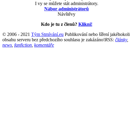
I vy se můžete stát administrátory.
Nábor administrátorů
Návštěvy
Kdo je tu z členů?
Klikni!
© 2006 - 2021
Tým Stmívání.eu
Publikování nebo šíření jakéhokoli
obsahu serveru bez předchozího souhlasu je zakázáno!
RSS:
články
,
news
,
fanfiction
,
komentáře