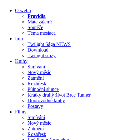
O webu
Pravidla
Máte zájem?
Soutěže
Téma mesiaca
Info
Twilight Sága NEWS
Download
Twilight srazy
Knihy
Stmívání
Nový měsíc
Zatmění
Rozbřesk
Půlnoční slunce
Krátký druhý život Bree Tanner
Doprovodné knihy
Postavy
Filmy
Stmívání
Nový měsíc
Zatmění
Rozbřesk
Jiné filmové projekty