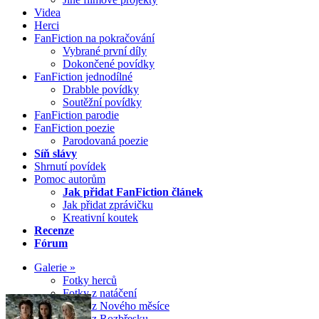
Videa
Herci
FanFiction na pokračování
Vybrané první díly
Dokončené povídky
FanFiction jednodílné
Drabble povídky
Soutěžní povídky
FanFiction parodie
FanFiction poezie
Parodovaná poezie
Síň slávy
Shrnutí povídek
Pomoc autorům
Jak přidat FanFiction článek
Jak přidat zprávičku
Kreativní koutek
Recenze
Fórum
Galerie »
Fotky herců
Fotky z natáčení
Fotky z Nového měsíce
Fotky z Rozbřesku