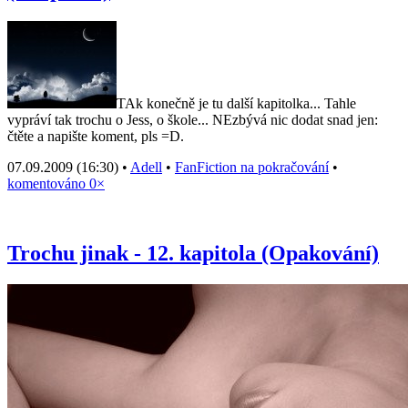
TAk konečně je tu další kapitolka... Tahle
vypráví tak trochu o Jess, o škole... NEzbývá nic dodat snad jen:
čtěte a napište koment, pls =D.
07.09.2009 (16:30) •
Adell
•
FanFiction na pokračování
•
komentováno 0×
Trochu jinak - 12. kapitola (Opakování)