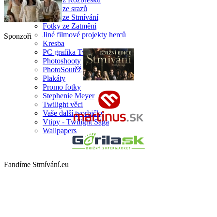
Fotky ze srazů
Fotky ze Stmívání
Fotky ze Zatmění
Jiné filmové projekty herců
Sponzoři
Kresba
PC grafika Twilight
Photoshooty
PhotoSoutěž
Plakáty
Promo fotky
Stephenie Meyer
Twilight věci
Vaše další tvorbičky
Vtipy - Twilight Sága
Wallpapers
Fandíme Stmívání.eu