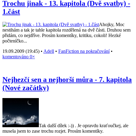
Trochu jinak - 13. kapitola (Dvě svatby) -
1.část
Ahojky, Moc
nestihám a tak je tahle kapitola rozdělená na dvě části. Druhou sem
přidám, co nejdříve. Prosím komentíky, kritiku, cokoli! Hezké
počteníčko...
19.09.2009 (19:45) •
Adell
•
FanFiction na pokračování
•
komentováno 0×
Nejhezčí sen a nejhorší můra - 7. kapitola
(Nové začátky)
Tak další dílek :-)) . Je opravdu kraťoučkej, ale
musela jsem to zase trochu rozjet. Prosím komentíky.