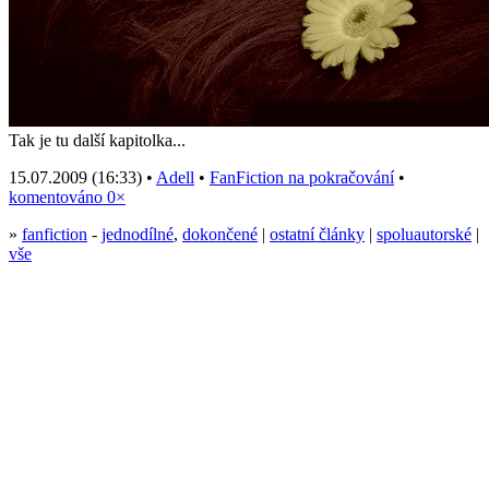
Tak je tu další kapitolka...
15.07.2009 (16:33) •
Adell
•
FanFiction na pokračování
•
komentováno 0×
»
fanfiction
-
jednodílné
,
dokončené
|
ostatní články
|
spoluautorské
|
vše