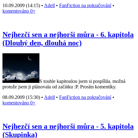
10.09.2009 (14:15) •
Adell
•
FanFiction na pokračování
•
komentováno 0×
Nejhezčí sen a nejhorší můra - 6. kapitola
(Dlouhý den, dlouhá noc)
S touhle kapitoulou jsem si pospíšila, možná
protože jsem ji plánovala od začátku :P. Prosím komentíky.
08.09.2009 (15:30) •
Adell
•
FanFiction na pokračování
•
komentováno 0×
Nejhezčí sen a nejhorší můra - 5. kapitola
(Skupinka)