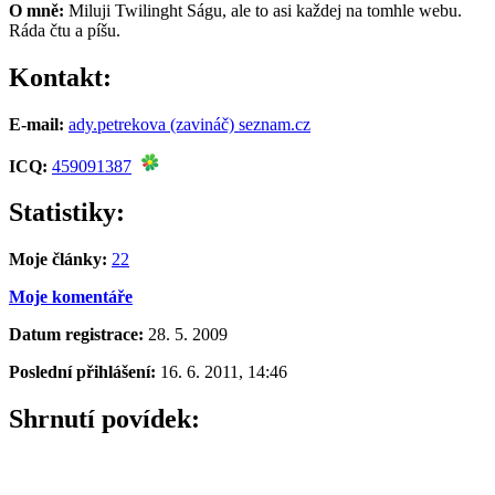
O mně:
Miluji Twilinght Ságu, ale to asi každej na tomhle webu.
Ráda čtu a píšu.
Kontakt:
E-mail:
ady.petrekova (zavináč) seznam.cz
ICQ:
459091387
Statistiky:
Moje články:
22
Moje komentáře
Datum registrace:
28. 5. 2009
Poslední přihlášení:
16. 6. 2011, 14:46
Shrnutí povídek: