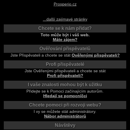
Prosperio.cz
...další zajímavé stránky
Chcete se k nám přidat?
Toto může být i váš web.
Máte zájem?
Ověřování přispěvatelů
Jste Přispěvateli a chcete se stát
Ověřenými přispěvateli?
Profi přispěvatelé
Jste Ověřenými přispěvateli a chcete se stát
Profi přispěvateli?
I vaše znalosti mohou být k užitku
Přidejte se k Pomoci začínajícím autorům.
Hledají se pomocníčci
Chcete pomoci při rozvoji webu?
I vy se můžete stát administrátory.
Nábor administrátorů
Návštěvy