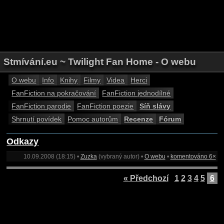
Stmívání.eu ~ Twilight Fan Home - O webu
O webu
Info
Knihy
Filmy
Videa
Herci
FanFiction na pokračování
FanFiction jednodílné
FanFiction parodie
FanFiction poezie
Síň slávy
Shrnutí povídek
Pomoc autorům
Recenze
Fórum
Odkazy
10.09.2008 (18:15) •
Zuzka
(vybraný autor) •
O webu
•
komentováno 6×
« Předchozí
1
2
3
4
5
6