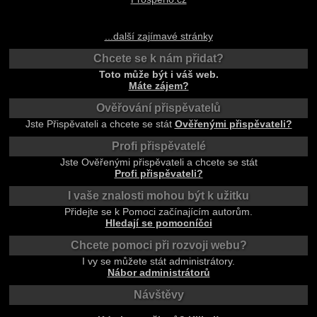
...další zajímavé stránky
Chcete se k nám přidat?
Toto může být i váš web.
Máte zájem?
Ověřování přispěvatelů
Jste Přispěvateli a chcete se stát
Ověřenými přispěvateli?
Profi přispěvatelé
Jste Ověřenými přispěvateli a chcete se stát
Profi přispěvateli?
I vaše znalosti mohou být k užitku
Přidejte se k Pomoci začínajícím autorům.
Hledají se pomocníčci
Chcete pomoci při rozvoji webu?
I vy se můžete stát administrátory.
Nábor administrátorů
Návštěvy