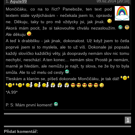
Agule99
09.02.2014 [20:10]
1.
Mončičáku, co na to říct? Panebože, ten text pod
textem stále vydýchávám - nečekala jsem to, opravdu
ne. Děkuju, taky tu pro mě vždycky jsi, jak jinak.
Akorá mám pocit, že si takovouhle chválu nezasloužím.
Ale děkuju
.
A teď k drabblíku - jak jinak, dokonalost. Už když jsem to četla
poprvé jsem si to myslela, ale to už víš. Dokonale jsi popsala
každý slovíčko každičký věty, já doopravdy nemám slov nic tomu
nechybí, neschází. A ten konec... nemám slov. Prostě je nemám,
marně je hledám, ale nemůžu je najít, ty slova, ne že by to byla
smůla. Ale to už melu od cesty
.
Tleskám a klaním se, píšeš dokonale Mončičáku, je tak dál!
*A.99*
P. S: Mám první koment!
1
Přidat komentář: