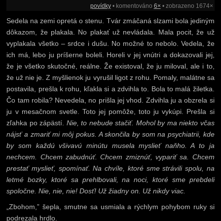
povídky
• komentováno
6×
• zobrazeno 1674×
Sedela na zemi opretá o stenu. Tvár zmáčaná slzami bola jediným
dôkazom, že plakala. No plakať už nevládala. Mala pocit, že už
vyplakala všetko – srdce i dušu. No možné to nebolo. Vedela, že
ich má, lebo ju príšerne boleli. Horeli v jej vnútri a dokazovali jej,
že je všetko skutočné, reálne. Že existoval, že ju miloval, ale i to,
že už nie je. Z myšlienok ju vyrušil ligot z rohu. Pomaly, malátne sa
postavila, prešla k rohu, kľakla si a zdvihla to. Bola to malá žiletka.
Čo tam robila? Nevedela, no prišla jej vhod. Zdvihla ju a obzrela si
ju v mesačnom svetle. Toto jej pomôže, toto ju vykúpi. Prešla si
zľahka po zápästí.
Nie, to nebude stačiť. Mohol by ma niekto včas
nájsť a zmariť mi môj pokus. A skončila by som na psychiatrii, kde
by som každú všivavú minútu musela myslieť naňho. A to ja
nechcem. Chcem zabudnúť. Chcem zmiznúť, vypariť sa. Chcem
prestať myslieť, spomínať. Na chvíle, ktoré sme strávili spolu, na
letmé bozky, ktoré sa prehlbovali, na noci, ktoré sme prebdeli
spoločne. Nie, nie, nie! Dosť! Už žiadny on. Už nikdy viac.
„Zbohom,” šepla, smutne sa usmiala a rýchlym pohybom ruky si
podrezala hrdlo.