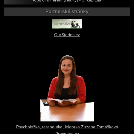
A bit of different (reality) - 5. kapitola
Partnerské stránky
OurStories.cz
Psycholožka, terapeutka, lektorka Zuzana Tomášková
Prosperio.cz