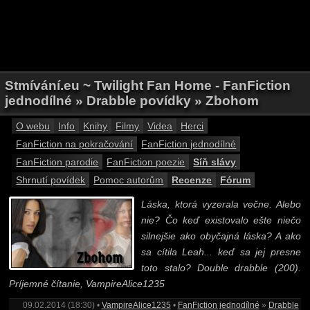
Stmívání.eu ~ Twilight Fan Home - FanFiction
jednodílné » Drabble povídky » Zbohom
O webu
Info
Knihy
Filmy
Videa
Herci
FanFiction na pokračování
FanFiction jednodílné
FanFiction parodie
FanFiction poezie
Síň slávy
Shrnutí povídek
Pomoc autorům
Recenze
Fórum
Láska, ktorá vyzerala večne. Alebo
nie? Čo keď existovalo ešte niečo
silnejšie ako obyčajná láska? A ako
sa cítila Leah... keď sa jej presne
toto stalo? Double drabble (200).
Príjemné čítanie, VampireAlice1235
09.02.2014 (18:30) •
VampireAlice1235
•
FanFiction jednodílné
»
Drabble