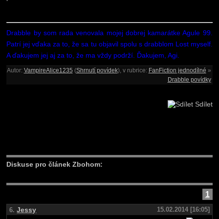
Drabble by som rada venovala mojej dobrej kamarátke Agule 99.
Patrí jej vďaka za to, že sa tu objavil spolu s drabblom Lost myself.
A ďakujem jej aj za to, že ma vždy podrží. Ďakujem, Agi.
Autor:
VampireAlice1235
(
Shrnutí povídek
), v rubrice:
FanFiction jednodílné
»
Drabble povídky
Sdílet
Diskuse pro článek Zbohom:
1
Jessy
15.02.2014 [16:05]
6.