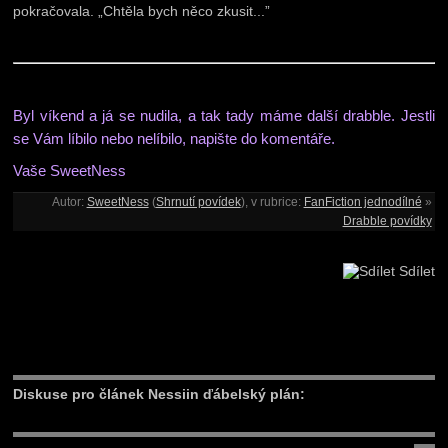
pokračovala. „Chtěla bych něco zkusit...”
Byl víkend a já se nudila, a tak tady máme další drabble. Jestli
se Vám líbilo nebo nelíbilo, napište do komentáře.
Vaše SweetNess
Autor:
SweetNess
(
Shrnutí povídek
), v rubrice:
FanFiction jednodílné
»
Drabble povídky
Sdílet
Diskuse pro článek Nessiin ďábelský plán: