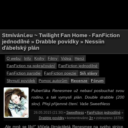
Stmívání.eu ~ Twilight Fan Home - FanFiction
jednodílné » Drabble povídky » Nessiin
ďábelský plán
O webu
Info
Knihy
Filmy
Videa
Herci
FanFiction na pokračování
FanFiction jednodílné
FanFiction parodie
FanFiction poezie
Síň slávy
Shrnutí povídek
Pomoc autorům
Recenze
Fórum
Puberťáka Renesmee už nebaví poslouchat svou
rodinu, a tak vymyslí plán. Double drabble (200
slov). Přeji příjemné čtení. Vaše SweetNess
26.05.2015 (21:30) •
SweetNess
•
FanFiction jednodílné
»
Drabble povídky
• komentováno
3×
• zobrazeno 1878×
„Ale mně se líbí!” křičela čtrnáctiletá Renesmee na svého strýce,