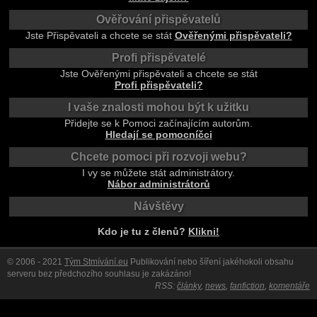
Ověřování přispěvatelů
Jste Přispěvateli a chcete se stát
Ověřenými přispěvateli?
Profi přispěvatelé
Jste Ověřenými přispěvateli a chcete se stát
Profi přispěvateli?
I vaše znalosti mohou být k užitku
Přidejte se k Pomoci začínajícím autorům.
Hledají se pomocníčci
Chcete pomoci při rozvoji webu?
I vy se můžete stát administrátory.
Nábor administrátorů
Návštěvy
Kdo je tu z členů?
Klikni!
© 2006 - 2021
Tým Stmívání.eu
Publikování nebo šíření jakéhokoli obsahu
serveru bez předchozího souhlasu je zakázáno!
RSS:
články
,
news
,
fanfiction
,
komentáře