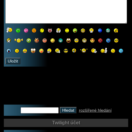
rozšířené hledání
Twilight účet