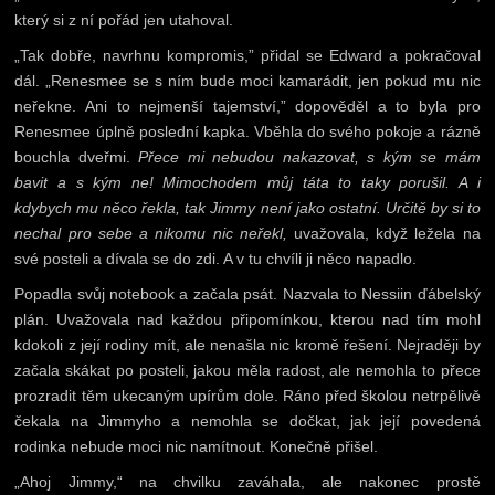
který si z ní pořád jen utahoval.
„Tak dobře, navrhnu kompromis,” přidal se Edward a pokračoval
dál. „Renesmee se s ním bude moci kamarádit, jen pokud mu nic
neřekne. Ani to nejmenší tajemství,” dopověděl a to byla pro
Renesmee úplně poslední kapka. Vběhla do svého pokoje a rázně
bouchla dveřmi.
Přece mi nebudou nakazovat, s kým se mám
bavit a s kým ne! Mimochodem můj táta to taky porušil. A i
kdybych mu něco řekla, tak Jimmy není jako ostatní. Určitě by si to
nechal pro sebe a nikomu nic neřekl,
uvažovala, když ležela na
své posteli a dívala se do zdi. A v tu chvíli ji něco napadlo.
Popadla svůj notebook a začala psát. Nazvala to Nessiin ďábelský
plán. Uvažovala nad každou připomínkou, kterou nad tím mohl
kdokoli z její rodiny mít, ale nenašla nic kromě řešení. Nejraději by
začala skákat po posteli, jakou měla radost, ale nemohla to přece
prozradit těm ukecaným upírům dole. Ráno před školou netrpělivě
čekala na Jimmyho a nemohla se dočkat, jak její povedená
rodinka nebude moci nic namítnout. Konečně přišel.
„Ahoj Jimmy,“ na chvilku zaváhala, ale nakonec prostě