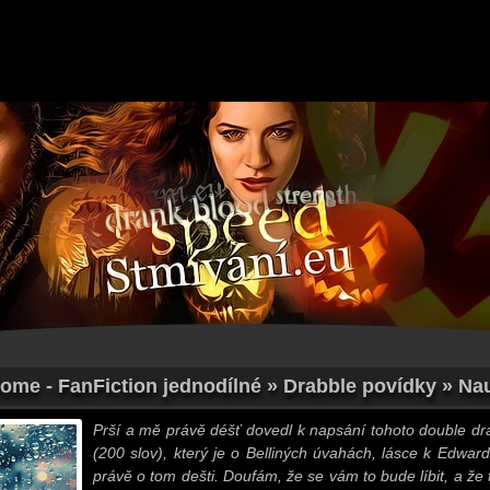
ome - FanFiction jednodílné » Drabble povídky » Nauč
Prší a mě právě déšť dovedl k napsání tohoto double dr
(200 slov), který je o Belliných úvahách, lásce k Edward
právě o tom dešti. Doufám, že se vám to bude líbit, a že 