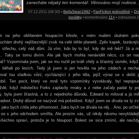
zanecháte nějaký ten komentář. Věnováno mojí rodince. 
07.12.2011 (08:30) •
BellaSwan1992
•
FanFiction jednodílné
»
Dr
povídky
• komentováno
11×
• zobrazeno 
m na jeho oblíbeném houpacím křesle, v mém malém útulném poko
uchám druhý nejlíbeznější zvuk na celé téhle planetě. Zpěv kapek, burácejí
, střechu, celý náš dům. Já vím, kdo by to byl, kdy do mě řekl? Já a mi
... Taky se tomu divím. Ale jak bych mohla nenávidět něco, co on na
al? Vzpomínala jsem, jak se mu rozlil po tváři vřelý a šťastný úsměv, kdy
u běhali po lesích. Tedy já jsem si jen hověla na jeho zádech a necha
ovat tou sladkou vůní, vycházející z jeho těla, jejíž výraz se v dešti 
obil. Ten pocit, který ve mně tyto vzpomínky vyvolávaly, byl nepopsat
ždé, když městečko Forks zaplavily mraky a z nebe začaly padat ty po
y, byla jsem šťastná, a to z nejednoho důvodu. Edward to miloval a já mi
radost. Druhý důvod se nazýval má pošetilost. Když jsem se dívala na ty zv
, jako bych cítila jeho přítomnost. Jako bych se dívala na něj... Ano, po určit
 se s jeho odchodem smířila. Ale prosím vás, už nikdy nikomu nevykládejt
všechno spraví, protože je to hloupost. Bolest se sice zmírní, ale navžd
.