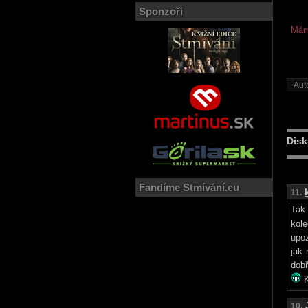
Sponzoři
Mám 
Aut
Disk
Fandíme Stmívání.eu
11.
Tak
kol
upoz
jak 
dobř
K
10.