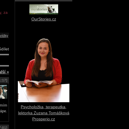
y, za
OurStories.cz
vídky
dílet
lší »
1:17]
eumím
Psycholožka, terapeutka,
hápe.
lektorka Zuzana Tomášková
Prosperio.cz
7:01]