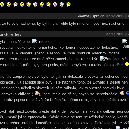
Smazat
|
Upravit
| 07.12.2011 [1
, že to bylo nádherné, by byl hřích. Tohle bylo mnohem lepší než nádherné.
arkFireflies
07.12.2011 [1
ylo... neuvěřitelné.
začátku neuvěřitelně romantické, ke konci nepopsatelně bolestné...
ázala jsi v člověku (nebo alespoň ve mně probudit všechny možné
ce a tento drabble ve mně něco zanechal-a tak to má být.
Měl 
y drabble mít měl - byly tam pocity, mělo to myšlenku a taky náznak děje.
mě ale zaujalo nejvíce, bylo to, jak si dokázala člověka až dokonce nech
domosti. Na začátku sice byly jisté náznaky toho, že Edward s Bellou není
 posledních několika slovech jsi nám odkryla, jak to vlastně opravdu bylo... 
 obrovská citlivky (
), jsem měla co dělat, abych se nerozbrečela.
 to totiž popsáno tak živě, že to člověka přímo nutilo, aby hltal každé slovo.
ych dál nezdržovala, přejdu dál k ději. Ačkoli sis vybrala celkem jedno
t, krásně jsi to zpracovala. Každé slovo se tam neuvěřitelně hodilo, každá
ávala tvému drabblu kousíček toho osobitého kouzla. Dokázala jsi se vží
avy natolik, že i čtenář měl pak šanci být na okamžik někým jiným.