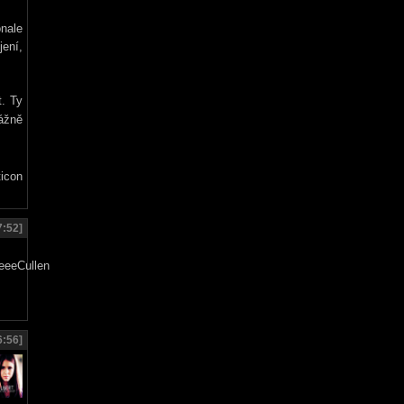
onale
ení,
t. Ty
ážně
7:52]
6:56]