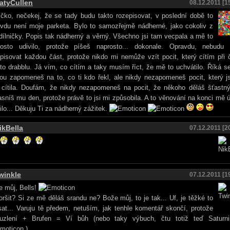
atyCullen
08.12.2011 [1
íčko, nečekej, že se tady budu takto rozepisovat, v poslední době to
avdu není moje parketa. Bylo to samozřejmě nádherné, jako cokoliv z
dílničky. Popis tak nádherný a věrný. Všechno jsi tam vecpala a mě to
rosto udivilo, protože píšeš naprosto... dokonale. Opravdu, nebudu 
pisovat každou část, protože nikdo mi nemůže vzít pocit, který cítím při 
to drabblu. Já vím, co cítím a taky musím říct, že mě to uchvátilo. Říká s
ou zapomeneš na to, co ti kdo řekl, ale nikdy nezapomeneš pocit, který js
 cítila. Doufám, že nikdy nezapomeneš na pocit, že někoho děláš šťastn
asníš mu den, protože právě to jsi mi způsobila. A to věnování na konci mě 
ilo... Děkuju Ti za nádherný zážitek.
ikBella
07.12.2011 [2
winkle
07.12.2011 [1
 můj, Bells!
ršit? Si ze mě děláš srandu ne? Bože můj, to je tak... Uf, je těžké to
at... Varuju tě předem, netuším, jak tenhle komentář skončí, protože
uzlení + Brufen = Ví bůh (nebo taky výbuch, čtu totiž teď Saturnin
)