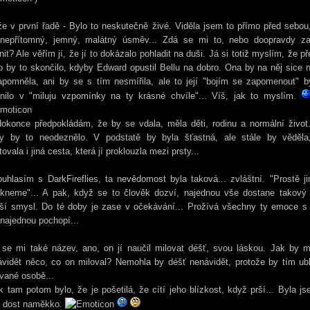
e v první řadě - Bylo to neskutečně živé. Viděla jsem to přímo před sebou
í nepřítomný, jemný, malátný úsměv... Zdá se mi to, nebo doopravdy za
nit? Ale věřím jí, že jí to dokázalo pohladit na duši. Já si totiž myslím, že p
o by to skončilo, kdyby Edward opustil Bellu na dobro. Ona by na něj sice 
apomněla, ani by se s tím nesmířila, ale to její "bojím se zapomenout" b
nilo v "miluju vzpomínky na ty krásné chvíle"... Víš, jak to myslím.
okonce předpokládám, že by se vdala, měla děti, rodinu a normální život
dy by to neodeznělo. V podstatě by byla šťastná, ale stále by věděla
tovala i jiná cesta, která jí proklouzla mezi prsty...
uhlasím s DarkFireflies, ta nevědomost byla taková... zvláštní. "Prostě j
ekneme"... A pak, když se to člověk dozví, najednou vše dostane takový j
bší smysl. Do té doby je zase v očekávání... Prožívá všechny ty emoce s 
najednou pochopí...
 se mi také název, ano, on jí naučil milovat déšť, svou láskou. Jak by 
vidět něco, co on miloval? Nemohla by déšť nenávidět, protože by tím ubl
vané osobě...
k tam potom bylo, že je pošetilá, že cítí jeho blízkost, když prší... Byla j
o dost naměkko.