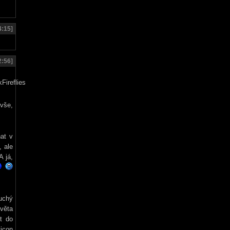
4:15]
2:56]
vše,
at v
, ale
A já,
duchý
 věta
t do