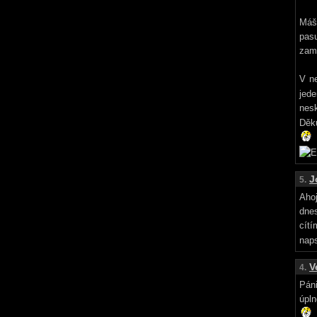
Máš 
pas
zamy
V ne
jed
nesk
Děku
J
5.
Ahoj
dnes
cít
naps
V
4.
Páni
úpln