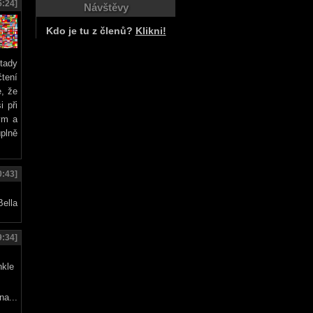
5:24]
Návštěvy
Kdo je tu z členů?
Klikni!
tady
čtení
e, že
i při
ým a
úplně
0:43]
9:34]
a...