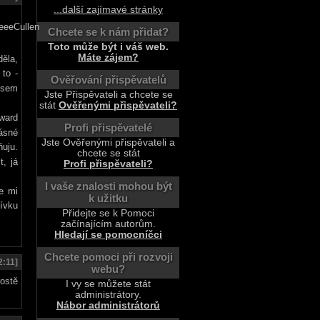
...další zajímavé stránky
Chcete se k nám přidat?
Toto může být i váš web.
Máte zájem?
ěla,
to -
Ověřování přispěvatelů
 jsem
Jste Přispěvateli a chcete se
stát
Ověřenými přispěvateli?
dward
Profi přispěvatelé
ásné
Jste Ověřenými přispěvateli a
ňuju.
chcete se stát
t, já
Profi přispěvateli?
I vaše znalosti mohou být
e mi
k užitku
dívku
Přidejte se k Pomoci
začínajícím autorům.
Hledají se pomocníčci
Chcete pomoci při rozvoji
2:11]
webu?
ostě
I vy se můžete stát
administrátory.
Nábor administrátorů