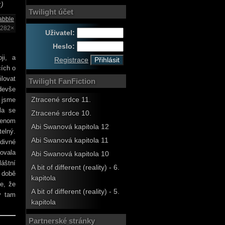
;)
Twilight účet
abble
2282×
Uživatel:
Heslo:
ji, a
Registrace
cích o
lovat
Twilight FanFiction
devše
ž jsme
Ztracené srdce 11.
la se
Ztracené srdce 10.
jenom
Abi Swanová kapitola 12
elný.
Abi Swanová kapitola 11
divné
lovala
Abi Swanová kapitola 10
láštní
A bit of different (reality) - 6.
é době
kapitola
e, že
A bit of different (reality) - 5.
y tam
kapitola
Partnerské stránky