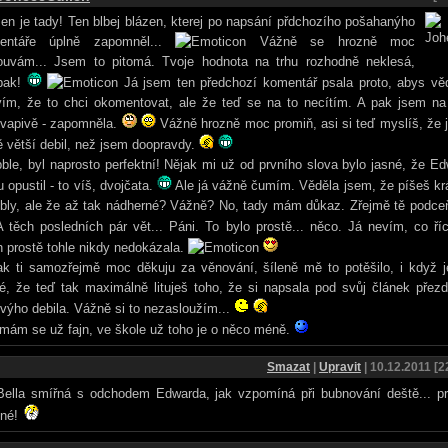
en je tady! Ten blbej blázen, kterej po napsání přdchozího pošahanýho
entáře úplně zapomněl...
Vážně se hrozně moc
ouvám... Jsem to pitomá. Tvoje hodnota na trhu rozhodně neklesá,
pak!
Já jsem ten předchozí komentář psala proto, abys věd
vím, že to chci okomentovat, ale že teď se na to necítím. A pak jsem na 
kvapivě - zapomněla.
Vážně hrozně moc promiň, asi si teď myslíš, že
ě větší debil, než jsem doopravdy.
ble, byl naprosto perfektní! Nějak mi už od prvního slova bylo jasné, že E
u opustil - to víš, dvojčata.
Ale já vážně čumím. Věděla jsem, že píšeš kr
bly, ale že až tak nádherné? Vážně? No, tady mám důkaz. Zřejmě tě podce
 těch posledních pár vět... Páni. To bylo prostě... něco. Já nevím, co říc
 prostě tohle nikdy nedokázala.
ak ti samozřejmě moc děkuju za věnování, šíleně mě to potěšilo, i když j
é, že teď tak maximálně lituješ toho, že si napsala pod svůj článek přez
výho debila. Vážně si to nezasloužím...
mám se už fajn, ve škole už toho je o něco méně.
Smazat
|
Upravit
| 10.12.2011 [2
ella smířná s odchodem Edwarda, jak vzpomíná při bubnování deště... pr
sné!