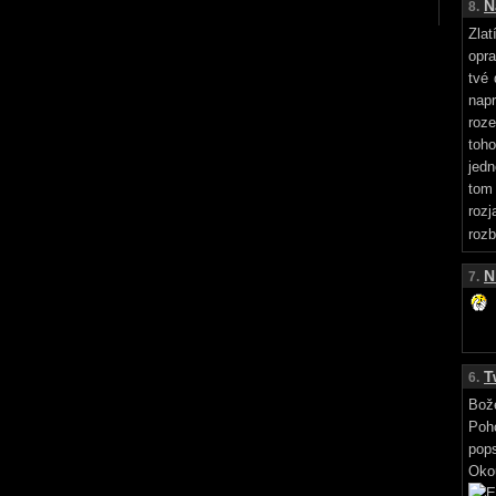
N
8.
Zlat
opr
tvé 
nap
roze
toho
jedn
tom
rozj
rozb
N
7.
T
6.
Bože
Poho
pops
Oko