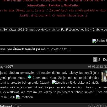
Tento zvláštní drabble bych chtěla věnovat mojí milované rodince bláznů -
JoheeeCullen
,
Twinkle
a
NatyCullen
.
vás ráda. Děkuju za to, že jste. :) Zároveň bych vás chtěla požádat o názor
každý, ať už pozitivní,
či negativní budu ráda. :)
or:
BellaSwan1992
(
Shrnutí povídek
), v rubrice:
FanFiction jednodílné
»
Drabble po
S
use pro článek Naučil jsi mě milovat déšt...:
1
2
Da
kajka007
08.02.2012 [1
 já se předem omlouvám, že nedám dohromady takový komentář jako
egyně přede mnou.
Jsem moc ráda, že jsi mě na tenhle drabble
ornila, protože byl opravdu úžasný.
Bylo dokonalé vidět,
někdo dokáže tak silně milovat, že pak i miluje stejné věci... Já vím, že n
e vysvětlovat, ale myslím, že každý to po přečtení tohoto skvostu jistě c
rása, Bell!
JoheeeCullen
12.12.2011 [1