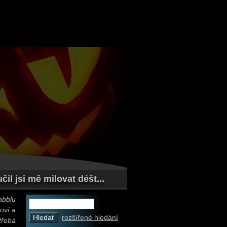
il jsi mě milovat déšt...
abblu
ovi a
rozšířené hledání
třeba