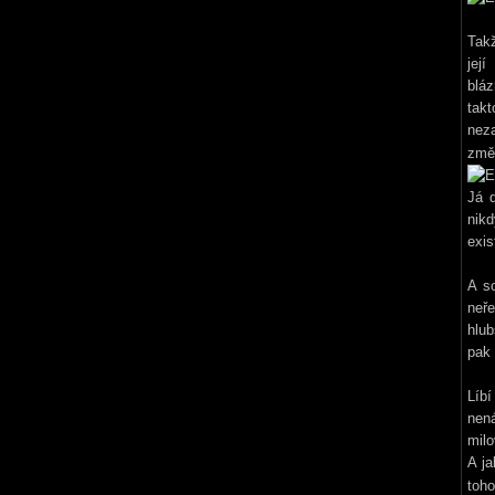
Takž
jej
bláz
takt
nez
změ
Já d
nik
exis
A so
neř
hlu
pak 
Líbí
nená
milo
A ja
toh