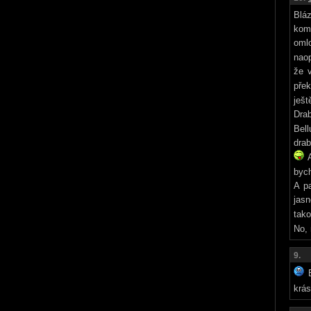
Bláz
kom
oml
nao
že 
pře
ješt
Drab
Bell
drab
A
bych
A p
jasn
tako
No, 
9.
B
krá