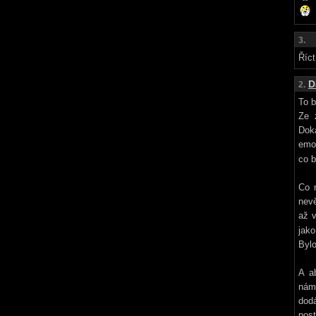
3.
Říct
D
2.
To b
Ze 
Dok
emo
co b
Co 
nevě
až v
jako
Bylo
A ab
námě
dod
post