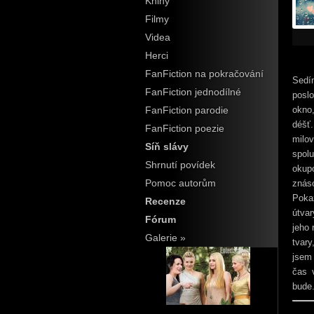
Knihy
Filmy
Videa
Herci
FanFiction na pokračování
Sedí
FanFiction jednodílné
poslo
okno
FanFiction parodie
déšť
FanFiction poezie
milov
Síň slávy
spol
Shrnutí povídek
okup
Pomoc autorům
znás
Poka
Recenze
útvar
Fórum
jeho 
Galerie »
tvary
jsem
čas 
bude