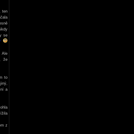
, ten
čala
řesně
nikdy
y se
. Ale
, že
im to
iný,
ní a
mohla
ížila
sem z