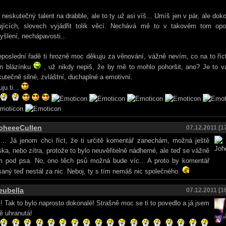
neskutečný talent na drabble, ale to ty už asi víš... Umíš jen v pár, ale dok
ujících, slovech vyjádřit tolik věcí. Nechává mě to v takovém tom opoj
šlení, nechápavosti...
poslední řadě ti hrozně moc děkuju za věnování, vážně nevím, co na to říc
en blázínku
, už nikdy nepiš, že by mě to mohlo pohoršit, ano? Je to v
utečně silné, zvláštní, duchaplné a emotivní.
ju ti...
oheeeCullen
07.12.2011 [1
... Já jenom chci říct, že ti určitě komentář zanechám, možná ještě
ka, nebo zítra, protože to bylo neuvěřitelně nádherné, ale teď se vážně
ím pod psa. No, ono těch psů možná bude víc... A proto by komentář
aný teď nestál za nic. Neboj, ty s tím nemáš nic společného.
eubella
07.12.2011 [1
! Tak to bylo naprosto dokonalé! Strašně moc se ti to povedlo a já jsem
ě uhranutá!