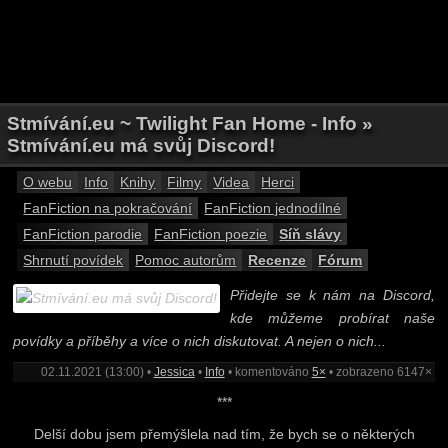
Stmívání.eu ~ Twilight Fan Home - Info »
Stmívání.eu má svůj Discord!
O webu
Info
Knihy
Filmy
Videa
Herci
FanFiction na pokračování
FanFiction jednodílné
FanFiction parodie
FanFiction poezie
Síň slávy
Shrnutí povídek
Pomoc autorům
Recenze
Fórum
Přidejte se k nám na Discord,
kde můžeme probírat naše
povídky a příběhy a více o nich diskutovat. A nejen o nich...
02.11.2021 (13:00) •
Jessica
•
Info
• komentováno
5×
• zobrazeno 6147×
***
Delší dobu jsem přemýšlela nad tím, že bych se o některých