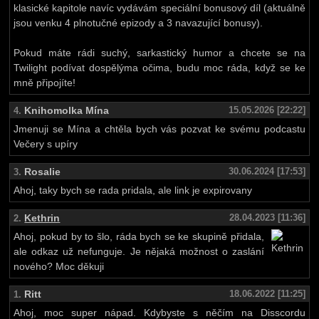
klasické kapitole navíc vydávám speciální bonusový díl (aktuálně
jsou venku 4 plnotučné epizody a 3 navazující bonusy).
Pokud máte rádi suchý, sarkastický humor a chcete se na
Twilight podívat dospělýma očima, budu moc ráda, když se ke
mně připojíte!
Knihomolka Mína
15.05.2026 [22:22]
4.
Jmenuji se Mína a chtěla bych vás pozvat ke svému podcastu
Večery s upíry
Rosalie
30.06.2024 [17:53]
3.
Ahoj, taky bych se rada pridala, ale link je expirovany
Kethrin
28.04.2023 [11:36]
2.
Ahoj, pokud by to šlo, ráda bych se ke skupině přidala,
ale odkaz už nefunguje. Je nějaká možnost o zaslání
nového? Moc děkuji
Ritt
18.06.2022 [11:25]
1.
Ahoj, moc super nápad. Kdybyste s něčím na Disscordu