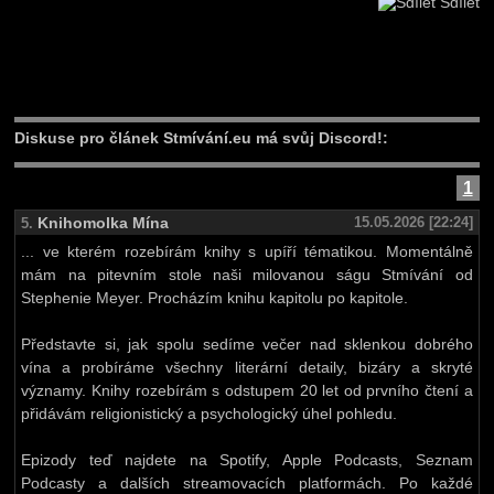
Sdílet
Diskuse pro článek Stmívání.eu má svůj Discord!:
1
Knihomolka Mína
15.05.2026 [22:24]
5.
... ve kterém rozebírám knihy s upíří tématikou. Momentálně
mám na pitevním stole naši milovanou ságu Stmívání od
Stephenie Meyer. Procházím knihu kapitolu po kapitole.
Představte si, jak spolu sedíme večer nad sklenkou dobrého
vína a probíráme všechny literární detaily, bizáry a skryté
významy. Knihy rozebírám s odstupem 20 let od prvního čtení a
přidávám religionistický a psychologický úhel pohledu.
Epizody teď najdete na Spotify, Apple Podcasts, Seznam
Podcasty a dalších streamovacích platformách. Po každé