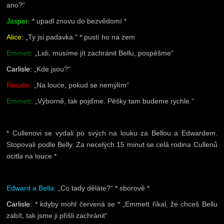
ano?“
Jasper:
* upadl znovu do bezvědomí *
Alice:
„Ty jsi padavka." * pustí ho na zem
Emmett:
„Lidi, musíme jít zachránit Bellu, pospěšme“
Carlisle:
„Kde jsou?“
Rosalie:
„Na louce, pokud se nemýlím“
Emmett:
„Výborně, tak pojďme. Pěšky tam budeme rychle.“
* Cullenovi se vydali po svých na louku za Bellou a Edwardem.
Stopovali podle Belly. Za necelých 15 minut se celá rodina Cullenů
ocitla na louce *
Edward a Bella:
„Co tady děláte?“ * sborově *
Carlisle:
* kdyby mohl červená se * „Emmett říkal, že chceš Bellu
zabít, tak jsme ji přišli zachránit“