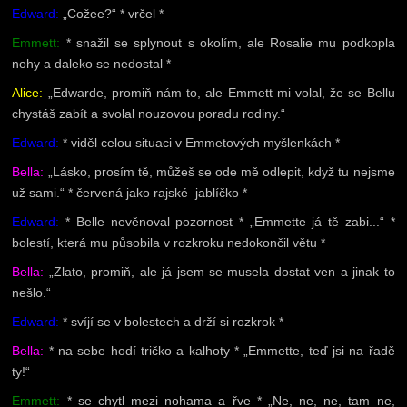
Edward:
„Cožee?“ * vrčel *
Emmett:
* snažil se splynout s okolím, ale Rosalie mu podkopla
nohy a daleko se nedostal *
Alice:
„Edwarde, promiň nám to, ale Emmett mi volal, že se Bellu
chystáš zabít a svolal nouzovou poradu rodiny.“
Edward:
* viděl celou situaci v Emmetových myšlenkách *
Bella:
„Lásko, prosím tě, můžeš se ode mě odlepit, když tu nejsme
už sami.“ * červená jako rajské jablíčko *
Edward:
* Belle nevěnoval pozornost * „Emmette já tě zabi...“ *
bolestí, která mu působila v rozkroku nedokončil větu *
Bella:
„Zlato, promiň, ale já jsem se musela dostat ven a jinak to
nešlo.“
Edward:
* svíjí se v bolestech a drží si rozkrok *
Bella:
* na sebe hodí tričko a kalhoty * „Emmette, teď jsi na řadě
ty!“
Emmett:
* se chytl mezi nohama a řve * „Ne, ne, ne, tam ne,