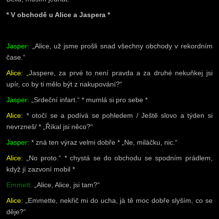
* V obchodě u Alice a Jaspera *
Jasper:
„Alice, už jsme prošli snad všechny obchody v rekordním
čase.“
Alice:
„Jaspere, za prvé to není pravda a za druhé nekuňkej jsi
upír, co by ti mělo být z nakupování?“
Jasper:
„Srdeční infart.“ * mumlá si pro sebe *
Alice:
* otočí se a podívá se pohledem / Ještě slovo a týden si
nevrzneš/ * „Říkal jsi něco?“
Jasper:
* zná ten výraz velmi dobře * „Ne, miláčku, nic.“
Alice:
„No proto.“ * chystá se do obchodu se spodním prádlem,
když jí zazvoní mobil *
Emmett:
„Alice, Alice, jsi tam?“
Alice:
„Emmette, nekřič mi do ucha, já tě moc dobře slyším, co se
děje?“