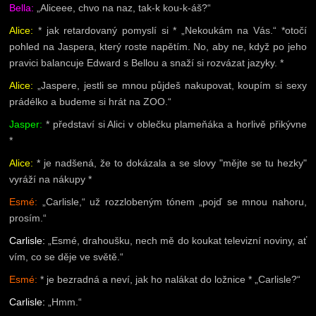
Bella:
„Aliceee, chvo na naz, tak-k kou-k-áš?“
Alice:
* jak retardovaný pomyslí si * „Nekoukám na Vás.“ *otočí
pohled na Jaspera, který roste napětím. No, aby ne, když po jeho
pravici balancuje Edward s Bellou a snaží si rozvázat jazyky. *
Alice:
„Jaspere, jestli se mnou půjdeš nakupovat, koupím si sexy
prádélko a budeme si hrát na ZOO.“
Jasper:
* představí si Alici v oblečku plameňáka a horlivě přikývne
*
Alice:
* je nadšená, že to dokázala a se slovy "mějte se tu hezky"
vyráží na nákupy *
Esmé:
„Carlisle,“ už rozzlobeným tónem „pojď se mnou nahoru,
prosím.“
Carlisle:
„Esmé, drahoušku, nech mě do koukat televizní noviny, ať
vím, co se děje ve světě.“
Esmé:
* je bezradná a neví, jak ho nalákat do ložnice * „Carlisle?“
Carlisle:
„Hmm.“