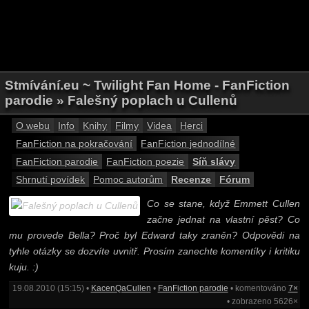
Stmívání.eu ~ Twilight Fan Home - FanFiction
parodie » Falešný poplach u Cullenů
O webu
Info
Knihy
Filmy
Videa
Herci
FanFiction na pokračování
FanFiction jednodílné
FanFiction parodie
FanFiction poezie
Síň slávy
Shrnutí povídek
Pomoc autorům
Recenze
Fórum
Co se stane, když Emmett Cullen
začne jednat na vlastní pěst? Co
mu provede Bella? Proč byl Edward taky zraněn? Odpovědi na
tyhle otázky se dozvíte uvnitř. Prosím zanechte komentíky i kritiku
kuju. :)
19.08.2010 (15:15) •
KacenQaCullen
•
FanFiction parodie
• komentováno
7×
• zobrazeno 5626×