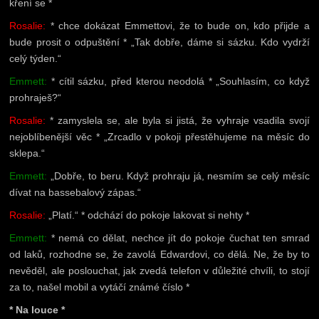
kření se *
Rosalie:
* chce dokázat Emmettovi, že to bude on, kdo přijde a
bude prosit o odpuštění * „Tak dobře, dáme si sázku. Kdo vydrží
celý týden.“
Emmett:
* cítil sázku, před kterou neodolá * „Souhlasím, co když
prohraješ?“
Rosalie:
* zamyslela se, ale byla si jistá, že vyhraje vsadila svojí
nejoblíbenější věc * „Zrcadlo v pokoji přestěhujeme na měsíc do
sklepa.“
Emmett:
„Dobře, to beru. Když prohraju já, nesmím se celý měsíc
dívat na bassebalový zápas.“
Rosalie:
„Platí.“ * odchází do pokoje lakovat si nehty *
Emmett:
* nemá co dělat, nechce jít do pokoje čuchat ten smrad
od laků, rozhodne se, že zavolá Edwardovi, co dělá. Ne, že by to
nevěděl, ale poslouchat, jak zvedá telefon v důležité chvíli, to stojí
za to, našel mobil a vytáčí známé číslo *
* Na louce *