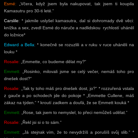
Esmé:
„Včera, když jsem byla nakupovat, tak jsem ti koupila
Kamasutru pro 30-ti leté.“
Carslile
: * jakmile uslyšel kamasutra, dal si dohromady dvě věci:
knížka a sex, zvedl Esmé do náruče a nadlidskou rychlostí uháněl
do ložnice*
Edward a Bella:
* konečně se rozuzlili a v ruku v ruce uháněli na
louku *
Rosalie:
„Emmette, co budeme dělat my?“
Emmett:
„Rosinko, milovali jsme se celý večer, nemáš toho pro
dnešek dost?“
Rosalie:
„Tak ty toho máš pro dnešek dost, jo?“ * rozzuřená vstala
z gauče a po schodech jde do pokoje * „Emmette Cullene, máš
zákaz na týden.“ * kroutí zadkem a doufá, že se Emmett kouká *
Emmett:
„Rose, tak jsem to nemyslel, to přeci nemůžeš udělat.“
Rosalie:
„Řekl jsi si o to sám.“
Emmett:
„Já stejnak vím, že to nevydržíš a porušíš svůj slib.“ *