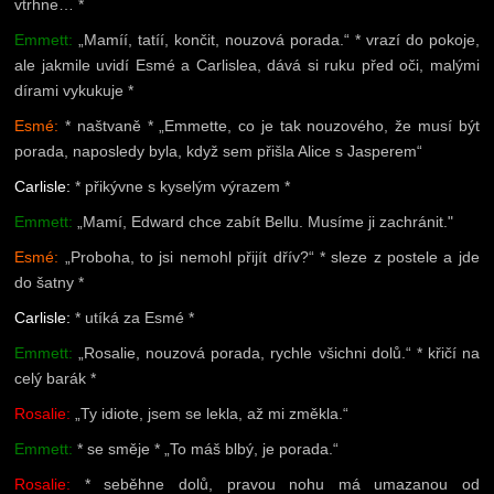
vtrhne… *
Emmett:
„Mamíí, tatíí, končit, nouzová porada.“ * vrazí do pokoje,
ale jakmile uvidí Esmé a Carlislea, dává si ruku před oči, malými
dírami vykukuje *
Esmé:
* naštvaně * „Emmette, co je tak nouzového, že musí být
porada, naposledy byla, když sem přišla Alice s Jasperem“
Carlisle:
* přikývne s kyselým výrazem *
Emmett:
„Mamí, Edward chce zabít Bellu. Musíme ji zachránit."
Esmé:
„Proboha, to jsi nemohl přijít dřív?“ * sleze z postele a jde
do šatny *
Carlisle:
* utíká za Esmé *
Emmett:
„Rosalie, nouzová porada, rychle všichni dolů.“ * křičí na
celý barák *
Rosalie:
„Ty idiote, jsem se lekla, až mi změkla.“
Emmett:
* se směje * „To máš blbý, je porada.“
Rosalie:
* seběhne dolů, pravou nohu má umazanou od