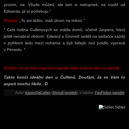
prosím, ne. Všude můžeš, ale tam si nekopneš, na rozdíl od
Edwarda, já to potřebuju.“
Rosalie:
„To asi těžko, máš útrum na měsíc.“
* Celá rodina Cullenových se vrátila domů, včetně Jaspera, který
ještě nenabral vědomí. Edward a Emmett seděli na sedačce každý
s pytlíkem ledu mezi nohama a byli bělejší než prádlo vyprané
v Perwolu. *
Doufám, že se Vám moje první parodie líbila a trochu jste se zasmáli.
Takto končí ideální den u Cullenů. Doufám, že se Vám to
aspoň trochu líbilo. :D
Autor:
KacenQaCullen
(
Shrnutí povídek
), v rubrice:
FanFiction parodie
Sdílet