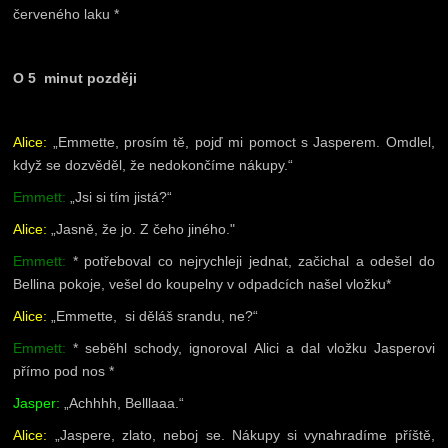
červeného laku *
O 5 minut později
Alice:
„Emmette, prosím tě, pojď mi pomoct s Jasperem. Omdlel,
když se dozvěděl, že nedokončíme nákupy.“
Emmett:
„Jsi si tím jistá?“
Alice:
„Jasně, že jo. Z čeho jiného."
Emmett:
* potřeboval co nejrychleji jednat, začichal a odešel do
Bellina pokoje, vešel do koupelny v odpadcích našel vložku*
Alice:
„Emmette, si děláš srandu, ne?“
Emmett:
* seběhl schody, ignoroval Alici a dal vložku Jasperovi
přímo pod nos *
Jasper:
„Achhhh, Belllaaa.“
Alice:
„Jaspere, zlato, neboj se. Nákupy si vynahradíme příště,