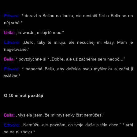
Edward:
* dorazí s Bellou na louku, nic nestačí říct a Bella se na
něj vrhá *
Bella:
„Edwarde, miluji tě moc.“
Edward:
„Bello, taky tě miluju, ale necuchej mi vlasy. Mám je
nagelované.“
Bella:
* povzdychne si * „Dobře, ale už začněme sem nedoč…“
Edward:
* nenechá Bellu, aby dořekla svou myšlenku a začal ji
svlékat *
O 10 minut později
Bella:
„Myslela jsem, že mi myšlenky číst nemůžeš.“
Edward:
„Nemůžu, ale poznám, co tvoje duše a tělo chce.“ * vrhl
se na ni znovu *