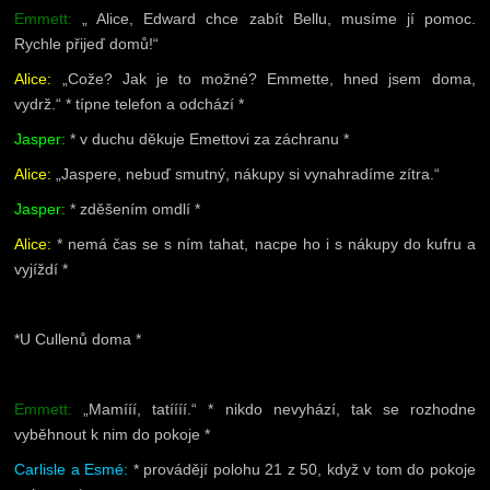
Emmett:
„ Alice, Edward chce zabít Bellu, musíme jí pomoc.
Rychle přijeď domů!“
Alice:
„Cože? Jak je to možné? Emmette, hned jsem doma,
vydrž.“ * típne telefon a odchází *
Jasper:
* v duchu děkuje Emettovi za záchranu *
Alice:
„Jaspere, nebuď smutný, nákupy si vynahradíme zítra.“
Jasper:
* zděšením omdlí *
Alice:
* nemá čas se s ním tahat, nacpe ho i s nákupy do kufru a
vyjíždí *
*U Cullenů doma *
Emmett:
„Mamííí, tatíííí.“ * nikdo nevyhází, tak se rozhodne
vyběhnout k nim do pokoje *
Carlisle a Esmé:
* provádějí polohu 21 z 50, když v tom do pokoje