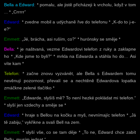
Bella a Edward:
* pomalu, ale jistě přicházeji k vrcholu, když v tom
... * „Crrrrr“
Edward:
* zvedne mobil a udýchaně řve do telefonu * „K-do to j-e-
e?“
Emmett:
„Jé, brácha, asi ruším, co?“ * hurónsky se směje *
Bella:
* je naštvaná, vezme Edwardovi telefon z ruky a zaklapne
ho * „Kde jsme to byli?“ * mrkla na Edwarda a vtáhla ho do… Asi
víte kam *
Telefon:
* začne znovu vyzvánět, ale Bella s Edwardem tomu
nevěnují pozornost, převalí se a nechtěně Edwardova lopatka
zmáčkne zelené tlačítko *
Emmett:
„Edwarde, slyšíš mě? To není hezké pokládat mi telefon.“
* slyší jen vzdechy a směje se *
Edward:
* hraje s Bellou na kočku a myš, nevnímajíc telefon * „Já
tě zabiju,“ vykřikne a svalí Bell na zem.
Emmett:
* slyší vše, co se tam děje * „To ne, Edward chce zabít
Bellu, musím jednat.“