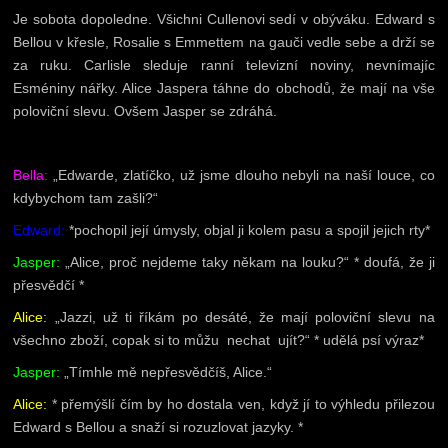
Je sobota dopoledne. Všichni Cullenovi sedí v obýváku. Edward s
Bellou v křesle, Rosalie s Emmettem na gauči vedle sebe a drží se
za ruku. Carlisle sleduje ranní televizní noviny, nevnímajíc
Esméniny nářky. Alice Jaspera táhne do obchodů, že mají na vše
poloviční slevu. Ovšem Jasper se zdráhá.
Bella:
„Edwarde, zlatíčko, už jsme dlouho nebyli na naší louce, co
kdybychom tam zašli?“
Edward:
*pochopil její úmysly, objal ji kolem pasu a spojil jejich rty*
Jasper:
„Alice, proč nejdeme taky někam na louku?“ * doufá, že ji
přesvědčí *
Alice:
„Jazzi, už ti říkám po desáté, že mají poloviční slevu na
všechno zboží, copak si to můžu nechat ujít?“ * udělá psí výraz*
Jasper:
„Tímhle mě nepřesvědčíš, Alice.“
Alice:
* přemýšlí čím by ho dostala ven, když jí to výhledu přilezou
Edward s Bellou a snaží si rozuzlovat jazyky. *