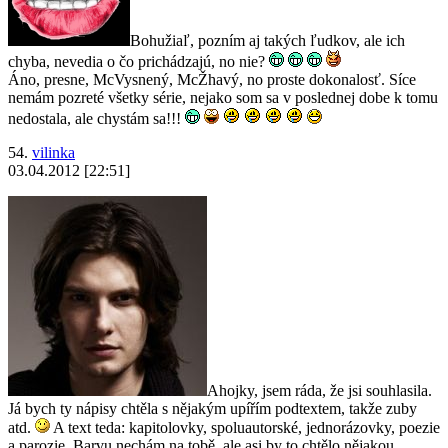
Bohužiaľ, pozním aj takých ľudkov, ale ich
chyba, nevedia o čo prichádzajú, no nie?
Áno, presne, McVysnený, McŽhavý, no proste dokonalosť. Síce
nemám pozreté všetky série, nejako som sa v poslednej dobe k tomu
nedostala, ale chystám sa!!!
54.
vilinka
03.04.2012 [22:51]
Ahojky, jsem ráda, že jsi souhlasila.
Já bych ty nápisy chtěla s nějakým upířím podtextem, takže zuby
atd.
A text teda: kapitolovky, spoluautorské, jednorázovky, poezie
a parozie. Barvu nechám na tobě, ale asi by to chtělo nějakou