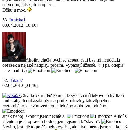
červenou, když jde o upíry...
Děkuju moc.
53.
Irmicka1
03.04.2012 [18:10]
Ahojky chtěla bych se zeptat jestli bys mi neudělala
obrazek a nějaké nadpisy, prosím. Vypadají úžasně. :) :) ps. odepiš
na e-mail :) :)
52.
Kika57
02.04.2012 [21:46]
Chvilková nuda? Páni... Taky chci mít takovou chvilkou
nudu, abych dokázala něco aspoň z poloviny tak vtipného,
roztomilého, ale zároveň koukatelného a obdivuhodného.
Jinak neboj, skončit jsem nechtěla.
A lidí s
talentem je tu opravdu hodně, jen nejsou tak "slavní".
Nevím, jestli tě to potěší nebo vyděsí, ale i tvé jméno jsem znala, než