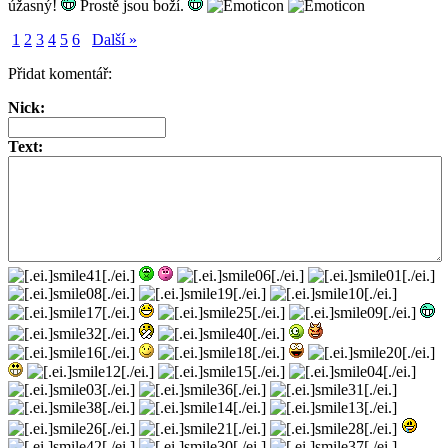
úžasný!
Prostě jsou boží.
1
2
3
4
5
6
Další »
Přidat komentář:
Nick:
Text: