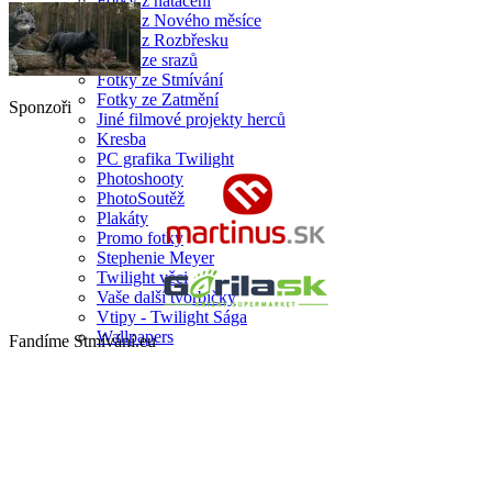
Fotky z natáčení
Fotky z Nového měsíce
Fotky z Rozbřesku
Fotky ze srazů
Fotky ze Stmívání
Fotky ze Zatmění
Sponzoři
Jiné filmové projekty herců
Kresba
PC grafika Twilight
Photoshooty
PhotoSoutěž
Plakáty
Promo fotky
Stephenie Meyer
Twilight věci
Vaše další tvorbičky
Vtipy - Twilight Sága
Wallpapers
Fandíme Stmívání.eu