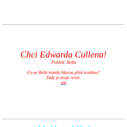
kluky a nikdo nevím jak dokázaly aby je trénoval.
Kapitoly
1 2 3
Chci Edwarda Cullena!
Pohled: Bella
Co se Belle honilo hlavou před svatbou?
Tady je moje verze.
zde