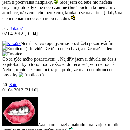
jsem ti pochválila nadpisky.
Sice jsem od tebe nic nečetla
(myslím), ale když mě něco zaujme (buď počtem komentářů v
admince, názvem nebo perexem), koukám se na autora (i když na
čtení nemám moc času nebo náladu).
51.
Kika57
02.04.2012 [16:04]
Nemáš za co (opět jsem se pozdržela pozorováním
). Je vidět, že tě to nejen baví, ale že máš i talent.
Co se týče mého pozastavení... Nejdřív jsem si dávala na čas s
kapitolou, bylo toho moc ve škole, doma a teď jsem nemocná.
Neboj, určitě neskončím (už jen proto, že mám nedokončené
povídky
).
50.
Satu
01.04.2012 [21:10]
Aaa, som narazila náhodou na tvoje zhrnutie,