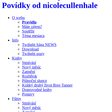
Povídky od nicolecullenhale
O webu
Pravidla
Máte zájem?
Soutěže
Téma mesiaca
Info
Twilight Sága NEWS
Download
Twilight srazy
Knihy
Stmívání
Nový měsíc
Zatmění
Rozbřesk
Půlnoční slunce
Krátký druhý život Bree Tanner
Doprovodné knihy
Postavy
Filmy
Stmívání
Nový měsíc