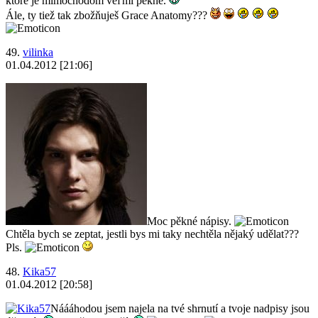
ktoré je mimochodom veľmi pekné.
Ále, ty tiež tak zbožňuješ Grace Anatomy???
49.
vilinka
01.04.2012 [21:06]
Moc pěkné nápisy.
Chtěla bych se zeptat, jestli bys mi taky nechtěla nějaký udělat???
Pls.
48.
Kika57
01.04.2012 [20:58]
Náááhodou jsem najela na tvé shrnutí a tvoje nadpisy jsou