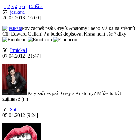
1
2
3
4
5
6
Další »
57.
jesikata
20.02.2013 [16:09]
kdy začneš psát Grey´s Anatomy? nebo Válka na střední!
Cíl: Edward Cullen! ? a budeš dopisovat Krása není vše ? diky
56.
Irmicka1
07.04.2012 [21:47]
Kdy začnes psát Grey´s Anatomy? Může to být
zajímavé :) :)
55.
Satu
05.04.2012 [9:24]