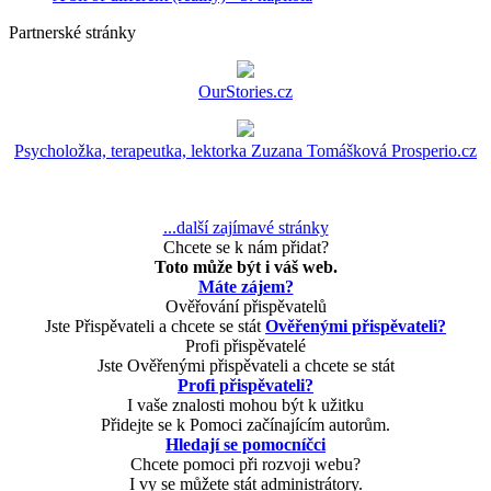
Partnerské stránky
OurStories.cz
Psycholožka, terapeutka, lektorka Zuzana Tomášková Prosperio.cz
...další zajímavé stránky
Chcete se k nám přidat?
Toto může být i váš web.
Máte zájem?
Ověřování přispěvatelů
Jste Přispěvateli a chcete se stát
Ověřenými přispěvateli?
Profi přispěvatelé
Jste Ověřenými přispěvateli a chcete se stát
Profi přispěvateli?
I vaše znalosti mohou být k užitku
Přidejte se k Pomoci začínajícím autorům.
Hledají se pomocníčci
Chcete pomoci při rozvoji webu?
I vy se můžete stát administrátory.