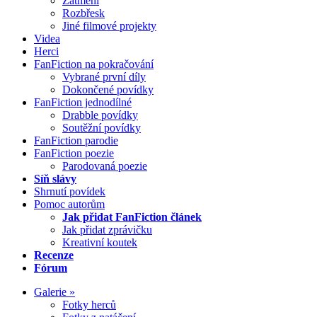
Zatmění
Rozbřesk
Jiné filmové projekty
Videa
Herci
FanFiction na pokračování
Vybrané první díly
Dokončené povídky
FanFiction jednodílné
Drabble povídky
Soutěžní povídky
FanFiction parodie
FanFiction poezie
Parodovaná poezie
Síň slávy
Shrnutí povídek
Pomoc autorům
Jak přidat FanFiction článek
Jak přidat zprávičku
Kreativní koutek
Recenze
Fórum
Galerie »
Fotky herců