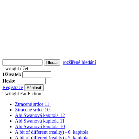
rozšířené hledání
Twilight účet
Uživatel:
Heslo:
Registrace
Twilight FanFiction
Ztracené srdce 11.
Ztracené srdce 10.
Abi Swanová kapitola 12
Abi Swanová kapitola 11
Abi Swanová kapitola 10
A bit of different (reality) - 6. kapitola
A bit of different (reality) - 5. kapitola