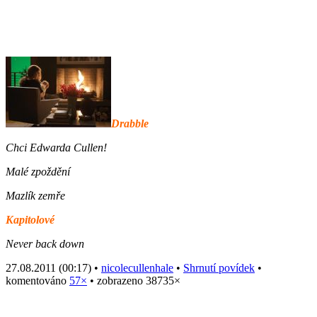
Drabble
Chci Edwarda Cullen!
Malé zpoždění
Mazlík zemře
Kapitolové
Never back down
27.08.2011 (00:17) •
nicolecullenhale
•
Shrnutí povídek
•
komentováno
57×
• zobrazeno 38735×