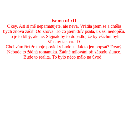
Jsem tu! :D
Okey. Asi si mě nepamatujete, ale neva. Vrátila jsem se a chtěla
bych znova začít. Od znova. To co jsem dřív psala, už asi nedopíšu.
Jo je to blbý, ale ne. Stejnak by to dopadlo, že by všichni byli
šťastný tak co. :D
Chci vám říct že moje povídky budou...Jak to jen popsat? Drsný.
Nebude to žádná romantika. Žádné milování při západu slunce.
Bude to realita. To bylo něco málo na úvod.