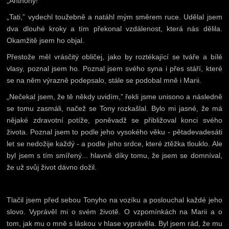
„Anthony!”
„Tati,” vydechl toužebně a natáhl mým směrem ruce. Udělal jsem
dva dlouhé kroky a tím překonal vzdálenost, která nás dělila.
Okamžitě jsem ho objal.
Přestože měl vrásčitý obličej, jako by roztékající se tváře a bílé
vlasy, poznal jsem ho. Poznal jsem svého syna i přes stáří, které
se na něm výrazně podepsalo, stále se podobal mně i Marii.
„Nečekal jsem, že tě někdy uvidím,” řekli jsme unisono a následně
se tomu zasmáli, načež se Tony rozkašlal. Bylo mi jasné, že má
nějaké zdravotní potíže, poněvadž se přibližoval konci svého
života. Poznal jsem to podle jeho vysokého věku - pětadevadesáti
let se nedožije každý - a podle jeho srdce, které ztěžka tlouklo. Ale
byl jsem s tím smířený... hlavně díky tomu, že jsem se domníval,
že už svůj život dávno dožil.
Tlačil jsem před sebou Tonyho na vozíku a poslouchal každé jeho
slovo. Vyprávěl mi o svém životě. O vzpomínkách na Marii a o
tom, jak mu o mně s láskou v hlase vyprávěla. Byl jsem rád, že mu