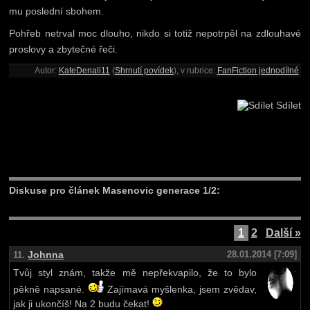
mu poslední sbohem.
Pohřeb netrval moc dlouho, nikdo si totiž nepotrpěl na zdlouhavé
proslovy a zbytečné řeči.
Autor:
KateDenali11
(
Shrnutí povídek
), v rubrice:
FanFiction jednodílné
Sdílet
Diskuse pro článek Masenovic generace 1/2:
1
2
Další »
Johnna
28.01.2014 [7:09]
11.
Tvůj styl znám, takže mě nepřekvapilo, že to bylo
pěkně napsané.
Zajímavá myšlenka, jsem zvědav,
jak ji ukončíš! Na 2 budu čekat!