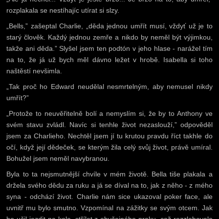
rozplakala se nestíhajíc utírat si slzy.
„Bells,” zašeptal Charlie, „děda jednou umřít musí, vždyť už je to
starý člověk. Každý jednou zemře a nikdo by neměl být výjimkou,
takže ani děda.” Slyšel jsem ten podtón v jeho hlase - narážel tím
na to, že já už bych měl dávno ležet v hrobě. Isabella si toho
naštěstí nevšimla.
„Tak proč ho Edward neudělal nesmrtelným, aby nemusel nikdy
umřít?”
„Protože to neuvěřitelně bolí a nemyslím si, že by to Anthony ve
svém stavu zvládl. Navíc si tenhle život nezaslouží,” odpověděl
jsem za Charlieho. Nechtěl jsem jí tu krutou pravdu říct takhle do
očí, když její dědeček, se kterým žila celý svůj život, právě umíral.
Bohužel jsem neměl navybranou.
Byla to ta nejsmutnější chvíle v mém životě. Bella tiše plakala a
držela svého dědu za ruku a já se díval na to, jak z něho - z mého
syna - odchází život. Charlie nám sice ukazoval poker face, ale
uvnitř mu bylo smutno. Vzpomínal na zážitky se svým otcem. Jak