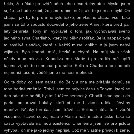
řekla, že někde po světě běhá jeho nesmrtelný otec. Myslel jsem
si, že se bude zlobit, že jsem s nimi nežil, ale to jsem se mýlil. On
chápal, jak by to pro mne bylo těžké, on vlastně chápal vše. Také
jsem se toho spoustu dozvěděl o jeho ženě Anně, která před pár
lety zemřela. Tony mi vyprávěl o tom, jak vychovávali svého
jediného syna Charlieho, který byl pěkný rošťák. Bella naopak byla
to stydlivé zlatíčko, které si každý musel oblíbit. A já jsem nebyl
výjimka. Byla hodná, milá, hezká a chytrá. Na můj vkus však
někdy moc mluvila. Kupodivu mu Marie i prozradila mé upíří
tajemství, ale to si nechal pro sebe. Bella a Charlie o tom neměli
nejmenší tušení, věděli jen o mé nesmrtelnosti.
Od té doby, co jsem narazil do Belly a ona mě přitáhla domů, se
toho hodně změnilo. Trávil jsem co nejvíce času s Tonym, který se
den ode dne horšil, byl totiž těžce nemocný. Chodili jsme spolu do
parku pozorovat holuby, kteří při mé blízkosti udělali úhybný
manévr. Nějaký ten čas jsem trávil i s Bellou, chtěla totiž vědět
všechno. Hlavně se zajímala o Marii a naši mladou lásku, také se
často vyptávala na mou existenci. Charliemu jsem se pro jistotu
vyhýbal, on mě jako jediný nepřijal. Což mě vlastně přivádí k ženě,