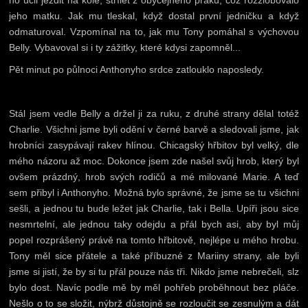
ho učil jezdit na kole, střílet z obyčejného praku, což rozzlobovalo
jeho matku. Jak mu tleskal, když dostal první jedničku a když
odmaturoval. Vzpomínal na to, jak mu Tony pomáhal s výchovou
Belly. Vybavoval si i ty zážitky, které kdysi zapomněl...
Pět minut po půlnoci Anthonyho srdce zatlouklo naposledy.
Stál jsem vedle Belly a držel ji za ruku, z druhé strany dělal totéž
Charlie. Všichni jsme byli odění v černé barvě a sledovali jsme, jak
hrobníci zasypávají rakev hlínou. Chicagský hřbitov byl velký, dle
mého názoru až moc. Dokonce jsem zde našel svůj hrob, který byl
ovšem prázdný, hrob svých rodičů a mé milované Marie. A teď
sem přibyl i Anthonyho. Možná bylo správné, že jsme se tu všichni
sešli, a jednou tu bude ležet jak Charlie, tak i Bella. Upíři jsou sice
nesmrtelní, ale jednou taky odejdu a přál bych asi, aby byl můj
popel rozprášený právě na tomto hřbitově, nejlépe u mého hrobu.
Tony měl sice přátele a také příbuzné z Mariiny strany, ale byli
jsme si jistí, že by si tu přál pouze nás tři. Nikdo jsme nebrečeli, slz
bylo dost. Navíc podle mě by měl pohřeb proběhnout bez pláče.
Nešlo o to se složit, nýbrž důstojně se rozloučit se zesnulým a dát