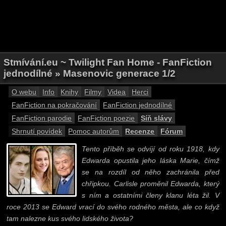
Stmívání.eu ~ Twilight Fan Home - FanFiction
jednodílné » Masenovic generace 1/2
O webu
Info
Knihy
Filmy
Videa
Herci
FanFiction na pokračování
FanFiction jednodílné
FanFiction parodie
FanFiction poezie
Síň slávy
Shrnutí povídek
Pomoc autorům
Recenze
Fórum
Tento příběh se odvíjí od roku 1918, kdy
Edwarda opustila jeho láska Marie, čímž
se na rozdíl od něho zachránila před
chřipkou. Carlisle proměnil Edwarda, který
s ním a ostatními členy klanu léta žil. V
roce 2013 se Edward vrací do svého rodného města, ale co když
tam nalezne kus svého lidského života?