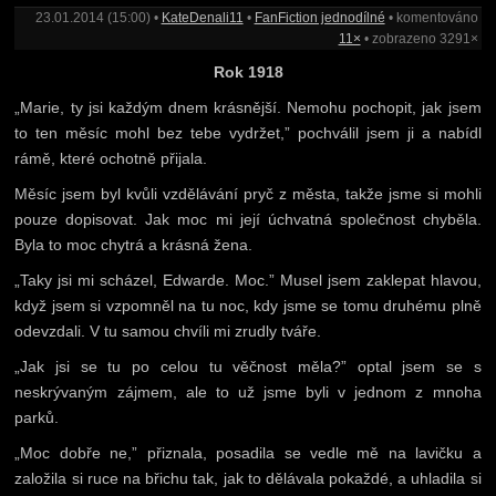
23.01.2014 (15:00) •
KateDenali11
•
FanFiction jednodílné
• komentováno
11×
• zobrazeno 3291×
Rok 1918
„Marie, ty jsi každým dnem krásnější. Nemohu pochopit, jak jsem
to ten měsíc mohl bez tebe vydržet,” pochválil jsem ji a nabídl
rámě, které ochotně přijala.
Měsíc jsem byl kvůli vzdělávání pryč z města, takže jsme si mohli
pouze dopisovat. Jak moc mi její úchvatná společnost chyběla.
Byla to moc chytrá a krásná žena.
„Taky jsi mi scházel, Edwarde. Moc.” Musel jsem zaklepat hlavou,
když jsem si vzpomněl na tu noc, kdy jsme se tomu druhému plně
odevzdali. V tu samou chvíli mi zrudly tváře.
„Jak jsi se tu po celou tu věčnost měla?” optal jsem se s
neskrývaným zájmem, ale to už jsme byli v jednom z mnoha
parků.
„Moc dobře ne,” přiznala, posadila se vedle mě na lavičku a
založila si ruce na břichu tak, jak to dělávala pokaždé, a uhladila si