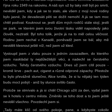
října roku 1949 na rakovinu. A náš syn už by taky měl být po smrti,
nevěděl jsem, kdy a jak se to stalo, ale všem z mojí nové rodiny
bylo jasné, že devadesáti pěti se dožít nemohl. A já se tam moc
chtěl podívat. Kouknout se, jestli dům mých rodičů stále stojí, jestli
se park, ve kterém jsem svou životní lásku viděl naposledy jako
člověk, neztratil. Byl toho tolik, jenže já na to měl celou věčnost.
Rodinu jsem nechal v Kanadě, poněvadž jsem se bál, aby mě
neviděli klesnout ještě níž, než jsem už klesl.
Vystoupil jsem z vlaku pouze s jedním zavazadlem, do kterého
jsem naskládal ty nejdůležitější věci, a nadechl se čerstvého
vzduchu. Tehdy čerstvého vzduchu. Dnes už jsem cítil pouze -
kromě krve - pach aut, cigaret a různé odproné zápachy. Přestože
tu bylo převážně slunečno, Alice tvrdila, že si tu nějaký ten týden
budu moct pobýt - aniž by slunce svítilo často.
Protože se stmívalo a já si chtěl Chicago užít za den, vydal jsem
se k hotelu v centru města. Změnilo se toho dost a to jsem ještě
neviděl všechno. Povzdechl jsem si.
„Tady máte klíč od svého pokoje, pane, a kdybyste cokoliv