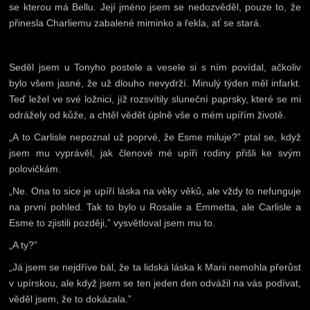
se kterou má Bellu. Její jméno jsem se nedozvěděl, pouze to, že
přinesla Charliemu zabalené miminko a řekla, ať se stará.
Seděl jsem u Tonyho postele a vesele si s ním povídal, ačkoliv
bylo všem jasné, že už dlouho nevydrží. Minulý týden měl infarkt.
Teď ležel ve své ložnici, jíž rozsvítily sluneční paprsky, které se mi
odrážely od kůže, a chtěl vědět úplně vše o mém upířím životě.
„A to Carlisle nepoznal už poprvé, že Esme miluje?” ptal se, když
jsem mu vyprávěl, jak členové mé upíři rodiny přišli ke svým
polovičkám.
„Ne. Ona to sice je upíří láska na věky věků, ale vždy to nefunguje
na první pohled. Tak to bylo u Rosalie a Emmetta, ale Carlisle a
Esme to zjistili později,” vysvětloval jsem mu to.
„A ty?”
„Já jsem se nejdříve bál, že ta lidská láska k Marii nemohla přerůst
v upírskou, ale když jsem se ten jeden den odvážil na vás podívat,
věděl jsem, že to dokázala.”