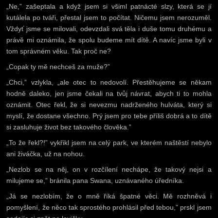
„Ne,” zašeptala a když jsem si všiml patnácté slzy, která se jí
kutálela po tváři, přestal jsem to počítat. Ničemu jsem nerozuměl.
Vždyť jsme se milovali, odevzdali svá těla i duše tomu druhému a
právě mi oznámila, že spolu budeme mít dítě. A navíc jsme byli v
tom správném věku. Tak proč ne?
„Copak ty mě nechceš za muže?”
„Chci,” vzlykla, „ale otec to nedovolí. Přestěhujeme se někam
hodně daleko, jen jsme čekali na tvůj návrat, abych ti to mohla
oznámit. Otec řekl, že si nevezmu nadrženého hulváta, který si
myslí, že dostane všechno. Prý jsem pro tebe příliš dobrá a to dítě
si zasluhuje život bez takového člověka.”
„To že řekl?!” vykřikl jsem na celý park, ve kterém naštěstí nebylo
ani živáčka, už na nohou.
„Nezlob se na něj, on v rozčílení nechápe, že takový nejsi a
milujeme se,” bránila pana Swana, uznávaného úředníka.
„Já se nezlobím, že o mně říká špatné věci. Mě rozhněvá i
pomyšlení, že něco tak sprostého prohlásil před tebou,” prskl jsem