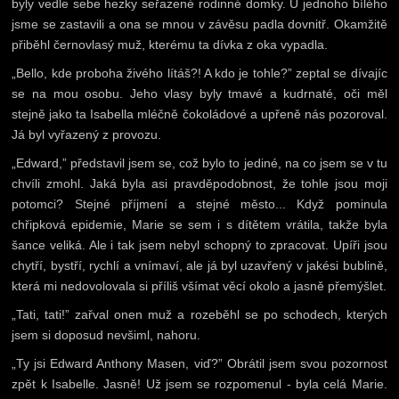
byly vedle sebe hezky seřazené rodinné domky. U jednoho bílého
jsme se zastavili a ona se mnou v závěsu padla dovnitř. Okamžitě
přiběhl černovlasý muž, kterému ta dívka z oka vypadla.
„Bello, kde proboha živého lítáš?! A kdo je tohle?” zeptal se dívajíc
se na mou osobu. Jeho vlasy byly tmavé a kudrnaté, oči měl
stejně jako ta Isabella mléčně čokoládové a upřeně nás pozoroval.
Já byl vyřazený z provozu.
„Edward,” představil jsem se, což bylo to jediné, na co jsem se v tu
chvíli zmohl. Jaká byla asi pravděpodobnost, že tohle jsou moji
potomci? Stejné příjmení a stejné město... Když pominula
chřipková epidemie, Marie se sem i s dítětem vrátila, takže byla
šance veliká. Ale i tak jsem nebyl schopný to zpracovat. Upíři jsou
chytří, bystří, rychlí a vnímaví, ale já byl uzavřený v jakési bublině,
která mi nedovolovala si příliš všímat věcí okolo a jasně přemýšlet.
„Tati, tati!” zařval onen muž a rozeběhl se po schodech, kterých
jsem si doposud nevšiml, nahoru.
„Ty jsi Edward Anthony Masen, viď?” Obrátil jsem svou pozornost
zpět k Isabelle. Jasně! Už jsem se rozpomenul - byla celá Marie.