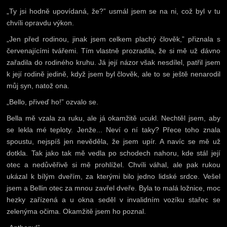
„Ty jsi hodně upovídaná, že?” usmál jsem se na ni, což byl v tu
chvíli opravdu výkon.
„Jen před rodinou, jinak jsem celkem plachý člověk,” přiznala s
červenajícími tvářemi. Tím vlastně prozradila, že si mě už dávno
zařadila do rodiného kruhu. Já její názor však nesdílel, patřil jsem
k její rodině jedině, když jsem byl člověk, ale to se ještě nenarodil
můj syn, natož ona.
„Bello, přiveď ho!” ozvalo se.
Bella mě vzala za ruku, ale já okamžitě ucukl. Nechtěl jsem, aby
se lekla mé teploty. Jenže... Neví o ní taky? Přece toho znala
spoustu, nejspíš jen nevěděla, že jsem upír. A navíc se mě už
dotkla. Tak jako tak mě vedla po schodech nahoru, kde stál její
otec a nedůvěřivě si mě prohlížel. Chvíli váhal, ale pak rukou
ukázal k bílým dveřím, za kterými bilo jedno lidské srdce. Vešel
jsem a Bellin otec za mnou zavřel dveře. Byla to malá ložnice, moc
hezky zařízená a u okna seděl v invalidním vozíku stařec se
zelenýma očima. Okamžitě jsem ho poznal.