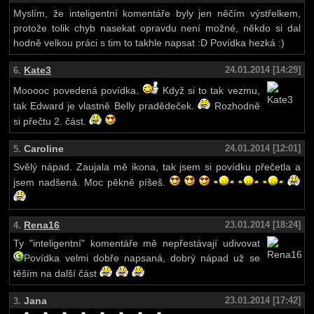
Myslím, že inteligentní komentáře byly jen něčím výstřelkem,
protože tolik chyb nasekat opravdu není možné, někdo si dal
hodně velkou práci s tim to takhle napsat :D Povídka hezká :)
Kate3
24.01.2014 [14:29]
6.
Mooooc povedená povídka.
Když si to tak vezmu,
tak Edward je vlastně Belly pradědeček.
Rozhodně
si přečtu 2. část.
Caroline
24.01.2014 [12:01]
5.
Svělý nápad. Zaujala mě ikona, tak jsem si povídku přečetla a
jsem nadšená. Moc pěkně píšeš.
Rena16
23.01.2014 [18:24]
4.
Ty "inteligentní" komentáře mě nepřestávají udivovat
Povídka velmi dobře napsaná, dobrý nápad už se
těším na další část
Jana
23.01.2014 [17:42]
3.