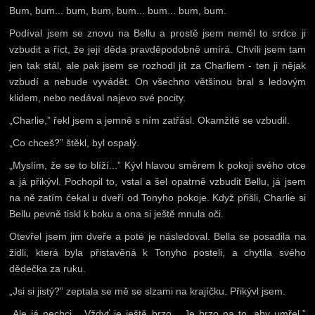
Bum, bum... bum, bum, bum... bum... bum, bum.
Podíval jsem se znovu na Bellu a prostě jsem neměl to srdce ji
vzbudit a říct, že její děda pravděpodobně umírá. Chvíli jsem tam
jen tak stál, ale pak jsem se rozhodl jít za Charliem - ten ji nějak
vzbudí a nebude vyvádět. On všechno většinou bral s ledovým
klidem, nebo nedával najevo své pocity.
„Charlie,” řekl jsem a jemně s ním zatřásl. Okamžitě se vzbudil.
„Co chceš?” štěkl, byl ospalý.
„Myslím, že se to blíží...” Kývl hlavou směrem k pokoji svého otce
a já přikývl. Pochopil to, vstal a šel opatrně vzbudit Bellu, já jsem
na ně zatím čekal u dveří od Tonyho pokoje. Když přišli, Charlie si
Bellu pevně tiskl k boku a ona si ještě mnula oči.
Otevřel jsem jim dveře a poté je následoval. Bella se posadila na
židli, která byla přistavěná k Tonyho posteli, a chytila svého
dědečka za ruku.
„Jsi si jistý?” zeptala se mě se slzami na krajíčku. Přikývl jsem.
„Ale já nechci... Vždyť je ještě brzo... Je brzo na to, aby umřel,”