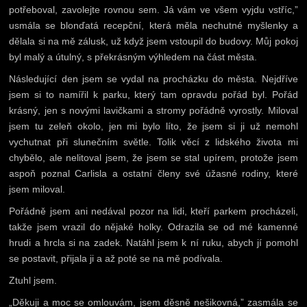
potřeboval, zavolejte rovnou sem. Já vám ve všem vyjdu vstříc,”
usmála se blonďatá recepční, která měla nechutné myšlenky a
dělala si na mě zálusk, už když jsem vstoupil do budovy. Můj pokoj
byl malý a útulný, s překrásným výhledem na část města.
Následující den jsem se vydal na procházku do města. Nejdříve
jsem si to namířil k parku, který tam opravdu pořád byl. Pořád
krásný, jen s novými lavičkami a stromy pořádně vyrostly. Miloval
jsem tu zeleň okolo, jen mi bylo líto, že jsem si ji už nemohl
vychutnat při slunečním světle. Tolik věcí z lidského života mi
chybělo, ale nelitoval jsem, že jsem se stal upírem, protože jsem
aspoň poznal Carlisla a ostatní členy své úžasné rodiny, které
jsem miloval.
Pořádně jsem ani nedával pozor na lidi, kteří parkem procházeli,
takže jsem vrazil do nějaké holky. Odrazila se od mé kamenné
hrudi a hrcla si na zadek. Natáhl jsem k ní ruku, abych jí pomohl
se postavit, přijala ji a až poté se na mě podívala.
Ztuhl jsem.
„Děkuji a moc se omlouvám, jsem děsně nešikovná,” zasmála se