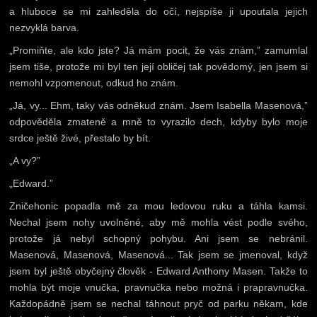
a hluboce se mi zahleděla do očí, nejspíše ji upoutala jejich
nezvyklá barva.
„Promiňte, ale kdo jste? Já mám pocit, že vás znám,” zamumlal
jsem tiše, protože mi byl ten její obličej tak povědomý, jen jsem si
nemohl vzpomenout, odkud ho znám.
„Já, vy... Ehm, taky vás odněkud znám. Jsem Isabella Masenová,”
odpověděla zmateně a mně to vyrazilo dech, kdyby bylo moje
srdce ještě živé, přestalo by bít.
„A vy?”
„Edward.”
Zničehonic popadla mě za mou ledovou ruku a táhla kamsi.
Nechal jsem nohy uvolněné, aby mě mohla vést podle svého,
protože já nebyl schopný pohybu. Ani jsem se nebránil.
Masenová, Masenová, Masenová... Tak jsem se jmenoval, když
jsem byl ještě obyčejný člověk - Edward Anthony Masen. Takže to
mohla být moje vnučka, pravnučka nebo možná i prapravnučka.
Každopádně jsem se nechal táhnout pryč od parku někam, kde