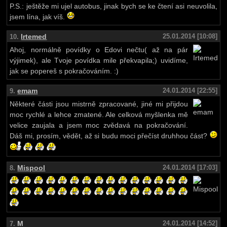
P.S.: ještěže mi ujel autobus, jinak bych se ke čtení asi neuvolila,
jsem lína, jak víš.
Irtemed
25.01.2014 [10:08]
10.
Ahoj, normálně povídky o Edovi nečtu( až na pár
výjimek), ale Tvoje povídka mile překvapila;) uvidíme,
jak se popereš s pokračováním. :)
emam
24.01.2014 [22:55]
9.
Některé části jsou mistrně zpracované, jiné mi přijdou
moc rychlé a lehce zmatené. Ale celková myšlenka mě
velice zaujala a jsem moc zvědavá na pokračování.
Dáš mi, prosím, vědět, až si budu moci přečíst druhhou část?
Mispool
24.01.2014 [17:03]
8.
M
24.01.2014 [14:52]
7.