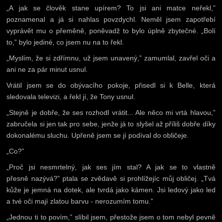
„A jak se člověk stane upírem? To jsi ani matce neřekl,”
poznamenal a já si nahlas povzdychl. Neměl jsem zapotřebí
vyprávět mu o přeměně, poněvadž to bylo úplně zbytečné. „Bolí
to,” bylo jediné, co jsem nu na to řekl.
„Myslím, že si zdřímnu, už jsem unavený,” zamumlal, zavřel oči a
ani ne za pár minut usnul.
Vrátil jsem se do obývacího pokoje, přisedl si k Belle, která
sledovala televizi, a řekl jí, že Tony usnul.
„Stejně je dobře, že ses rozhodl vrátit... Ale něco mi vrtá hlavou,”
zabručela si jen tak pro sebe, jenže já to slyšel až příliš dobře díky
dokonalému sluchu. Upřeně jsem se jí podíval do obličeje.
„Co?”
„Proč jsi nesmrtelný, jak ses jím stal? A jak se to vlastně
přesně nazývá?” ptala se zvědavě si prohlížejíc můj obličej. „Tvá
kůže je jemná na dotek, ale tvrdá jako kámen. Jsi ledový jako led
a tvé oči mají zlatou barvu - nerozumím tomu.”
„Jednou ti to povím,” slíbil jsem, přestože jsem o tom nebyl pevně