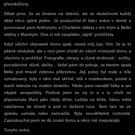
přesvědčený.
Dělali jsme, že se díváme na televizi, ale ve skutečnosti každý
dělal něco úplně jiného. Já poslouchal tři bijící srdce v domě a
porovnával jsem Anthonyho a Charlieho obličej s tím mým a Bellin
obličej s Mariiným. Ona si mě naoplátku „tajně” prohlížela.
Když všichni obyvatelé domu spali, nastal můj čas. Vím, že je to
pěkně neslušné, ale v noci jsem chodil do všech místností domu a
všechno si prohlížel. Fotografie, obrazy a různé drobnosti - svíčky,
porcelánové slůně, dečky... Vešel jsem do pokoje, ve kterém spala
Bella pod tmavě zelenou přikrývkou. Její pokoj byl malý a bíle
vymalovaný, byly v něm dvě skříně, stůl s notebookem, postel a
starší televize na malém stolečku. Nikde jsem neviděl fotky a ani
nějaké serepetičky. Podíval jsem se na ni a v tu chvíli mi
připomínala Marii jako nikdy dříve. Ležela na břiše, hlavu měla
natočenou ke straně a pod ní složené ruce. Sem tam se ze
spánku usmála nebo zamračila. Byla neuvěřitelně roztomilá.
Zaposlouchal jsem se do zvuků domu a něco mě znepokojilo.
Tonyho srdce.