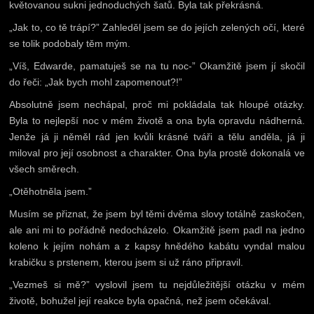
květovanou sukni jednoduchých šatů. Byla tak překrásná.
„Jak to, co tě trápí?” Zahleděl jsem se do jejích zelených očí, které
se tolik podobaly těm mým.
„Víš, Edwarde, pamatuješ se na tu noc-” Okamžitě jsem jí skočil
do řeči: „Jak bych mohl zapomenout?!”
Absolutně jsem nechápal, proč mi pokládala tak hloupé otázky.
Byla to nejlepší noc v mém životě a ona byla opravdu nádherná.
Jenže já ji něměl rád jen kvůli krásné tváři a tělu anděla, já ji
miloval pro její osobnost a charakter. Ona byla prostě dokonalá ve
všech směrech.
„Otěhotněla jsem.”
Musím se přiznat, že jsem byl těmi dvěma slovy totálně zaskočen,
ale ani mi to pořádně nedocházelo. Okamžitě jsem padl na jedno
koleno k jejím nohám a z kapsy hnědého kabátu vyndal malou
krabičku s prstenem, kterou jsem si už ráno připravil.
„Vezmeš si mě?” vyslovil jsem tu nejdůležitější otázku v mém
životě, bohužel její reakce byla opačná, než jsem očekával.