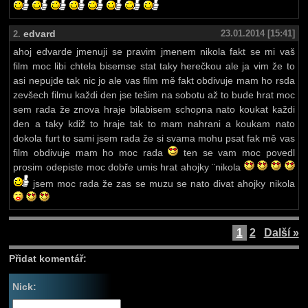
edvard
23.01.2014 [15:41]
2.
ahoj edvarde jmenuji se pravim jmenem nikola fakt se mi vaš
film moc libi chtela bisemse stat taky herečkou ale ja vim že to
asi nepujde tak nic jo ale vas film mě fakt obdivuje mam ho rsda
zevšech filmu každi den jse tešim na sobotu až to bude hrat moc
sem rada že znova hraje bilabisem schopna nato koukat každi
den a taky kdiž to hraje tak to mam nahrani a koukam nato
dokola furt to sami jsem rada že si svama mohu psat fak mě vas
film obdivuje mam ho moc rada
ten se vam moc povedl
prosim odepiste moc dobře umis hrat ahojky ¨nikola
jsem moc rada že zas se muzu se nato divat ahojky nikola
1
2
Další »
Přidat komentář:
Nick: