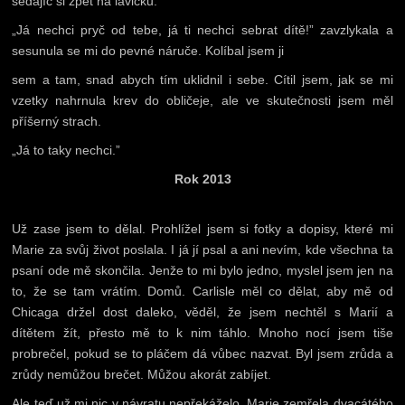
sedajíc si zpět na lavičku.
„Já nechci pryč od tebe, já ti nechci sebrat dítě!” zavzlykala a
sesunula se mi do pevné náruče. Kolíbal jsem ji
sem a tam, snad abych tím uklidnil i sebe. Cítil jsem, jak se mi
vzetky nahrnula krev do obličeje, ale ve skutečnosti jsem měl
příšerný strach.
„Já to taky nechci.”
Rok 2013
Už zase jsem to dělal. Prohlížel jsem si fotky a dopisy, které mi
Marie za svůj život poslala. I já jí psal a ani nevím, kde všechna ta
psaní ode mě skončila. Jenže to mi bylo jedno, myslel jsem jen na
to, že se tam vrátím. Domů. Carlisle měl co dělat, aby mě od
Chicaga držel dost daleko, věděl, že jsem nechtěl s Marií a
dítětem žít, přesto mě to k nim táhlo. Mnoho nocí jsem tiše
probrečel, pokud se to pláčem dá vůbec nazvat. Byl jsem zrůda a
zrůdy nemůžou brečet. Můžou akorát zabíjet.
Ale teď už mi nic v návratu nepřekáželo. Marie zemřela dvacátého