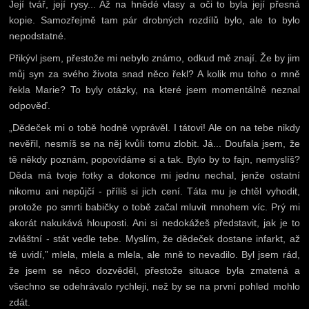
Její tvář, její rysy... Až na hnědé vlasy a oči to byla její přesná
kopie. Samozřejmě tam pár drobných rozdílů bylo, ale to bylo
nepodstatné.
Přikývl jsem, přestože mi nebylo známo, odkud mě znají. Že by jim
můj syn za svého života snad něco řekl? A kolik mu toho o mně
řekla Marie? To byly otázky, na které jsem momentálně neznal
odpověď.
„Dědeček mi o tobě hodně vyprávěl. I tátovi! Ale on na tebe nikdy
nevěřil, nesmíš se na něj kvůli tomu zlobit. Já... Doufala jsem, že
tě někdy poznám, popovídáme si a tak. Bylo by to fajn, nemyslíš?
Děda má tvoje fotky a dokonce mi jednu nechal, jenže ostatní
nikomu ani nepůjčí - příliš si jich cení. Táta mu je chtěl vyhodit,
protože po smrti babičky o tobě začal mluvit mnohem víc. Prý mi
akorát nakukává hlouposti. Ani si nedokážeš představit, jak je to
zvláštní - stát vedle tebe. Myslím, že dědeček dostane infarkt, až
tě uvidí,” mlela, mlela a mlela, ale mně to nevadilo. Byl jsem rád,
že jsem se něco dozvěděl, přestože situace byla zmatená a
všechno se odehrávalo rychleji, než by se na první pohled mohlo
zdát.