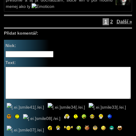
presunie a aj ja dochádzam, sidce len o pól hodinu
menej ako ty
1
2
Další »
Přidat komentář:
Nick:
Text: