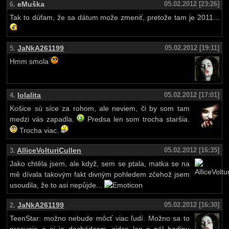
eMuška
05.02.2012 [23:26]
6.
Tak to dúfam, že sa dátum može zmeniť, pretože tam je 2011...
JaNkA261199
05.02.2012 [19:11]
5.
Hmm smola
lolalita
05.02.2012 [17:01]
4.
Košice sú síce za rohom, ale neviem, či by som tam
medzi vás zapadla.
Predsa len som trocha staršia.
Trocha viac.
AlliceVolturiCullen
05.02.2012 [16:35]
3.
Jako chtěla jsem, ale když, sem se ptala, matka se na
mě dívala takovým fakt divným pohledem zčehož jsem
usoudila, že to asi nepůjde...
JaNkA261199
05.02.2012 [16:30]
2.
TeenStar: možno nebude môcť viac ľudí. Možno sa to