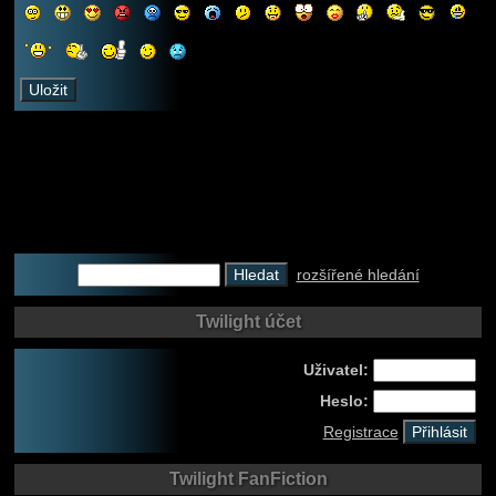
rozšířené hledání
Twilight účet
Uživatel:
Heslo:
Registrace
Twilight FanFiction