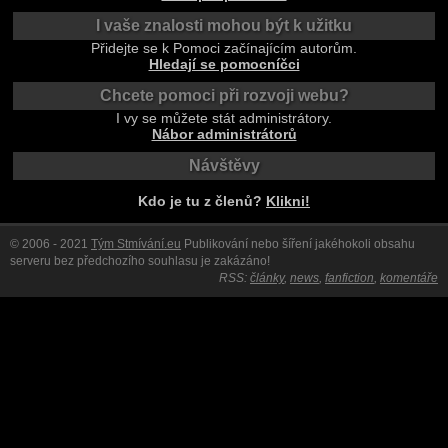
I vaše znalosti mohou být k užitku
Přidejte se k Pomoci začínajícím autorům.
Hledají se pomocníčci
Chcete pomoci při rozvoji webu?
I vy se můžete stát administrátory.
Nábor administrátorů
Návštěvy
Kdo je tu z členů?
Klikni!
© 2006 - 2021
Tým Stmívání.eu
Publikování nebo šíření jakéhokoli obsahu
serveru bez předchozího souhlasu je zakázáno!
RSS:
články
,
news
,
fanfiction
,
komentáře