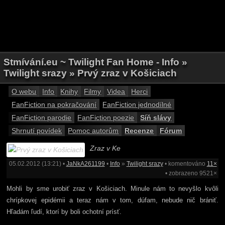
Stmívání.eu ~ Twilight Fan Home - Info »
Twilight srazy » Prvý zraz v Košiciach
O webu
Info
Knihy
Filmy
Videa
Herci
FanFiction na pokračování
FanFiction jednodílné
FanFiction parodie
FanFiction poezie
Síň slávy
Shrnutí povídek
Pomoc autorům
Recenze
Fórum
Zraz v Ke
05.02.2012 (13:21) •
JaNkA261199
•
Info
»
Twilight srazy
• komentováno
11×
• zobrazeno 9521×
Mohli by sme urobiť zraz v Košiciach. Minule nám to nevyšlo kvôli
chrípkovej epidémii a teraz nám v tom, dúfam, nebude nič brániť.
Hľadám ľudí, ktorí by boli ochotní prísť.