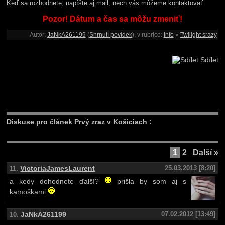
Keď sa rozhodnete, napíšte aj mail, nech vás môžeme kontaktovať.
Pozor! Dátum a čas sa môžu zmeniť!
Autor:
JaNkA261199
(
Shrnutí povídek
), v rubrice:
Info
»
Twilight srazy
Sdílet
Diskuse pro článek Prvý zraz v Košiciach :
1
2
Další »
VictoriaJamesLaurent
25.03.2013 [8:20]
11.
a kedy dohodnete ďalší?
prišla by som aj s
kamoškami
JaNkA261199
07.02.2012 [13:49]
10.