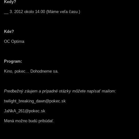
Kedy?
__ 3. 2012 okolo 14.00 (M
áme veľa času.)
Kde?
OC Optima
Program:
Kino, pokec... Dohodneme sa.
Predbežný záujem a prípadné otázky môžete napísať mailom:
twilight_breaking_dawn@pokec.sk
JaNkA_261@pokec.sk
Mená možno budú pribúdať.