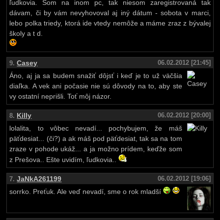
ľudkovia. Som na inom pc, tak niesom zaregistrovaná tak
dávam, či by vám nevyhovoval aj iný dátum - sobota v marci,
lebo polka triedy, ktorá ide vtedy nemôže a máme zraz z bývalej
školy a t d.
Casey
06.02.2012 [21:45]
9.
Áno, aj ja sa budem snažiť dôjsť i keď je to už väčšia
diaľka. A vek ani počasie nie sú dôvody na to, aby ste
vy ostatní neprišli. Toť môj názor.
Killy
06.02.2012 [20:00]
8.
lolalita, to vôbec nevadí... pochybujem, že máš
päťdesiat... (či?) a ak máš pod päťdesiat, tak sa na tom
zraze v pohode ukáž... a ja možno prídem, keďže som
z Prešova.. Ešte uvidím, ľudkovia..
JaNkA261199
06.02.2012 [19:06]
7.
sorrko. Preťuk. Ale veď nevadí, sme o rok mladší