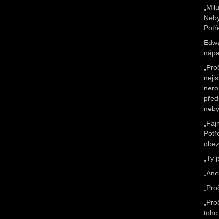
„Mil
Neby
Potř
Edwa
nápa
„Pro
neji
nero
před
neby
„Faj
Potř
obez
„Ty j
„Ano
„Pro
„Pro
toho