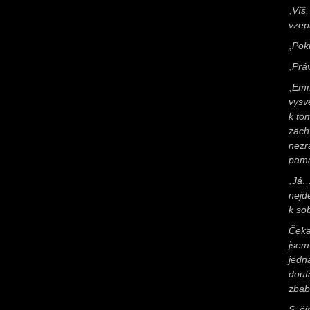
„Víš
vzep
„Poku
„Práv
„Emm
vysv
k to
zach
nezr
pama
„Já…
nejd
k so
Čeka
jsem
jedn
douf
zbabě
S čí