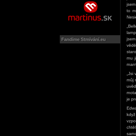
jsem
to m
Nesi
„Bel
lamp
Fandíme Stmívání.eu
jsem
vědě
star
mu j
marn
„Jsi
můj 
uvěd
mota
je p
Edwa
když
vzpo
chtě
samo