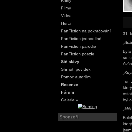
Knihy
Filmy
Videa
Herci
FanFiction na pokračování
31. k
FanFiction jednodílné
„Bell
FanFiction parodie
Byla 
FanFiction poezie
se u
Síň slávy
Avša
Shrnutí povídek
„Kdy
Pomoc autorům
Ten 
Recenze
kter
Fórum
ostat
Galerie »
byl o
„Měl
Sponzoři
Bole
kter
jsem