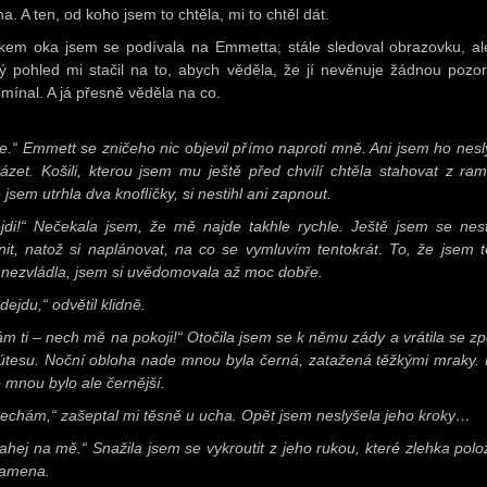
a. A ten, od koho jsem to chtěla, mi to chtěl dát.
kem oka jsem se podívala na Emmetta; stále sledoval obrazovku, al
ný pohled mi stačil na to, abych věděla, že jí nevěnuje žádnou pozor
mínal. A já přesně věděla na co.
e.“ Emmett se zničeho nic objevil přímo naproti mně. Ani jsem ho nesl
házet. Košili, kterou jsem mu ještě před chvílí chtěla stahovat z ra
 jsem utrhla dva knoflíčky, si nestihl ani zapnout.
jdi!“ Nečekala jsem, že mě najde takhle rychle. Ještě jsem se nest
dnit, natož si naplánovat, na co se vymluvím tentokrát. To, že jsem t
 nezvládla, jsem si uvědomovala až moc dobře.
ejdu,“ odvětil klidně.
ám ti – nech mě na pokoji!“ Otočila jsem se k němu zády a vrátila se zp
 útesu. Noční obloha nade mnou byla černá, zatažená těžkými mraky.
 mnou bylo ale černější.
echám,“ zašeptal mi těsně u ucha. Opět jsem neslyšela jeho kroky…
ahej na mě.“ Snažila jsem se vykroutit z jeho rukou, které zlehka polož
amena.