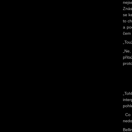
nejs
Znás
se k
to c
a po
čem 
„Tou
„Ne,
přit
prot
„To
inte
pohl
Co s
nedo
Belli