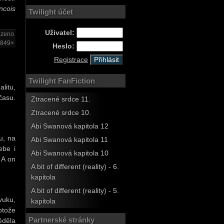
ncois
Twilight účet
Uživatel:
azeno
849×
Heslo:
Registrace
Twilight FanFiction
alitu,
času.
Ztracené srdce 11.
Ztracené srdce 10.
Abi Swanová kapitola 12
u, na
Abi Swanová kapitola 11
ebe i
Abi Swanová kapitola 10
. A on
A bit of different (reality) - 6.
kapitola
A bit of different (reality) - 5.
vuku,
kapitola
otože
Partnerské stránky
ěděla