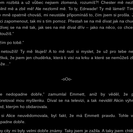
em rozbitá a už vůbec nejsem zlomená, rozumíš?! Chester mě nezl
ilnil mě a zbil mě! Ale nezlomil mě. To ty, Edrwade! Ty mě lámeš! Tím
e mně opatrně chováš, mi neustále připomínáš to, čím jsem si prošla. 
hci zapomenout, tak mi s tím pomoz. Přestaň se na mě dívat jak na chu
dívej se na mě tak, jak ses na mě díval dřív – jako na něco, co chce
toužíš.“
žím po tobě.“
 netoužíš! Ty mě lituješ! A to mě nutí si myslet, že už pro tebe n
ažlivá, že jsem jen chuděrka, která ti visí na krku a které se nemůžeš zb
ože…“
-oOo-
hle nedopadne dobře,“ zamumlal Emmett, aniž by věděl, že p
rpretoval mou myšlenku. Díval se na televizi, a tak neviděl Alicin výh
ed, kterým ho obdarovala.
i Alice neuvědomovala, byl fakt, že má Emmett pravdu. Tohle 
padne dobře.
ny city mi byly velmi dobře známy. Taky jsem je zažila. A taky jsem chtě