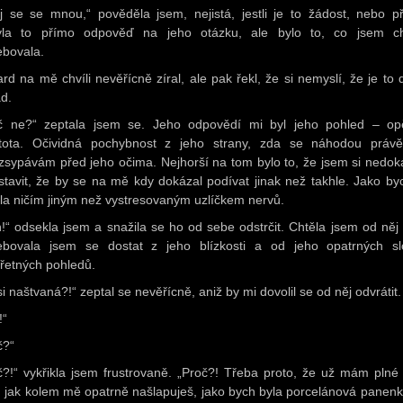
uj se se mnou,“ pověděla jsem, nejistá, jestli je to žádost, nebo př
la to přímo odpověď na jeho otázku, ale bylo to, co jsem ch
ebovala.
rd na mě chvíli nevěřícně zíral, ale pak řekl, že si nemyslí, že je to 
d.
č ne?“ zeptala jsem se. Jeho odpovědí mi byl jeho pohled – op
stota. Očividná pochybnost z jeho strany, zda se náhodou práv
zsypávám před jeho očima. Nejhorší na tom bylo to, že jsem si nedok
stavit, že by se na mě kdy dokázal podívat jinak než takhle. Jako by
la ničím jiným než vystresovaným uzlíčkem nervů.
n!“ odsekla jsem a snažila se ho od sebe odstrčit. Chtěla jsem od něj 
ebovala jsem se dostat z jeho blízkosti a od jeho opatrných s
řetných pohledů.
si naštvaná?!“ zeptal se nevěřícně, aniž by mi dovolil se od něj odvrátit.
!“
č?“
č?!“ vykřikla jsem frustrovaně. „Proč?! Třeba proto, že už mám plné
, jak kolem mě opatrně našlapuješ, jako bych byla porcelánová panenk