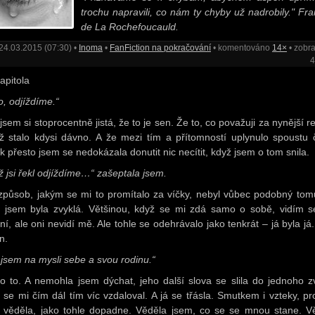
trochu napravili, co nám ty chyby už nadrobily." Fra
de La Rochefoucauld.
24.03.2015 (07:30) •
Inoma
•
FanFiction na pokračování
• komentováno
14×
• zobr
4
apitola
o, odjíždíme.“
jsem si stoprocentně jistá, že to je sen. Že to, co považuji za nynější re
ž stalo kdysi dávno. A že mezi tím a přítomností uplynulo spoustu 
k přesto jsem se nedokázala donutit nic necítit, když jsem o tom snila.
ž jsi řekl odjíždíme…“ zašeptala jsem.
způsob, jakým se mi to promítalo za víčky, nebyl vůbec podobný tom
ý jsem byla zvyklá. Většinou, když se mi zdá samo o sobě, vidím s
ní, ale oni nevidí mě. Ale tohle se odehrávalo jako tenkrát – já byla já
n.
 jsem na mysli sebe a svou rodinu.“
lo to. A nemohla jsem dýchat, jeho další slova se slila do jednoho z
ý se mi čím dál tím víc vzdaloval. A já se třásla. Smutkem i vzteky, pr
 věděla, jako tohle dopadne. Věděla jsem, co se se mnou stane. V