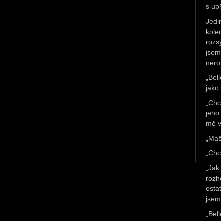
s up
Jedi
kole
rozs
jsem
neroz
„Bel
jako
„Chc
jeho
mě v
„Máš
„Chci
„Jak
rozh
osta
jsem
„Bel