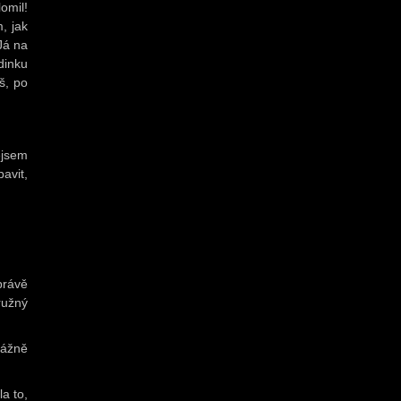
omil!
, jak
Já na
dinku
š, po
ejsem
avit,
rávě
ružný
vážně
la to,