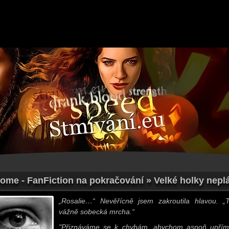
ome - FanFiction na pokračování » Velké holky neplá
„Rosalie…“ Nevěřícně jsem zakroutila hlavou. „T
vážně sobecká mrcha.“
"Přiznáváme se k chybám, abychom aspoň upřím