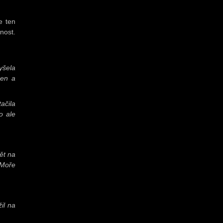
e ten
nost.
yšela
men a
ačila
o ale
ět na
 Moře
il na