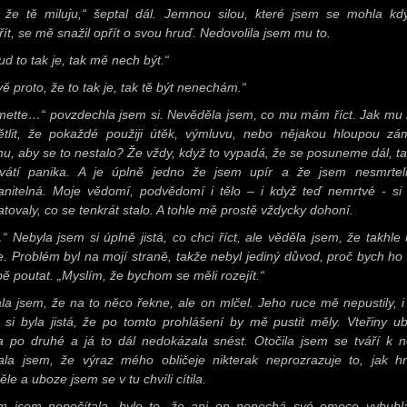
, že tě miluju,“ šeptal dál. Jemnou silou, které jsem se mohla kdy
řít, se mě snažil opřít o svou hruď. Nedovolila jsem mu to.
d to tak je, tak mě nech být.“
ě proto, že to tak je, tak tě být nenechám.“
ette…“ povzdechla jsem si. Nevěděla jsem, co mu mám říct. Jak m
ětlit, že pokaždé použiji útěk, výmluvu, nebo nějakou hloupou zá
mu, aby se to nestalo? Že vždy, když to vypadá, že se posuneme dál, t
vátí panika. A je úplně jedno že jsem upír a že jsem nesmrte
anitelná. Moje vědomí, podvědomí i tělo – i když teď nemrtvé - si 
tovaly, co se tenkrát stalo. A tohle mě prostě vždycky dohoní.
“ Nebyla jsem si úplně jistá, co chci říct, ale věděla jsem, že takhle 
e. Problém byl na mojí straně, takže nebyl jediný důvod, proč bych ho
bě poutat. „Myslím, že bychom se měli rozejít.“
la jsem, že na to něco řekne, ale on mlčel. Jeho ruce mě nepustily, i
 si byla jistá, že po tomto prohlášení by mě pustit měly. Vteřiny ub
a po druhé a já to dál nedokázala snést. Otočila jsem se tváří k 
ala jsem, že výraz mého obličeje nikterak neprozrazuje to, jak h
le a uboze jsem se v tu chvíli cítila.
m jsem nepočítala, bylo to, že ani on nenechá své emoce vybubl