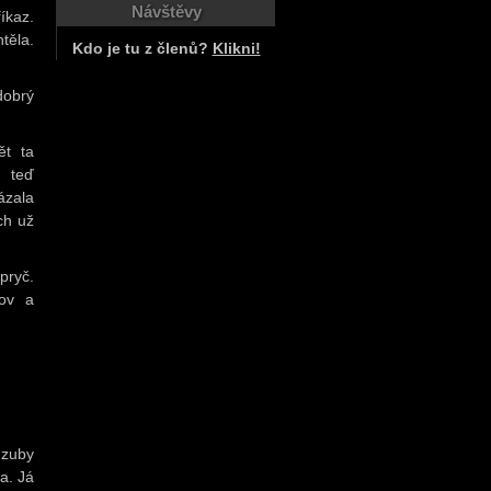
Návštěvy
íkaz.
těla.
Kdo je tu z členů?
Klikni!
dobrý
ět ta
ě teď
ázala
ch už
pryč.
lov a
 zuby
a. Já