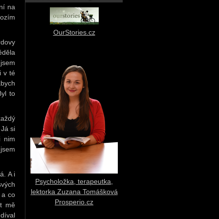
ní na
rozím
OurStories.cz
rdovy
ěděla
 jsem
 v té
abych
yl to
každý
Já si
i nim
 jsem
. A i
Psycholožka, terapeutka,
svých
lektorka Zuzana Tomášková
 a co
Prosperio.cz
st mě
díval