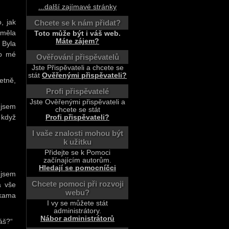
...další zajímavé stránky
, jak
Chcete se k nám přidat?
 měla
Toto může být i váš web.
Máte zájem?
 Byla
 o mé
Ověřování přispěvatelů
Jste Přispěvateli a chcete se
stát
Ověřenými přispěvateli?
etně,
Profi přispěvatelé
Jste Ověřenými přispěvateli a
 jsem
chcete se stát
 když
Profi přispěvateli?
I vaše znalosti mohou být
k užitku
Přidejte se k Pomoci
začínajícím autorům.
Hledají se pomocníčci
 jsem
Chcete pomoci při rozvoji
a vše
webu?
ukama
I vy se můžete stát
administrátory.
Nábor administrátorů
áš?“