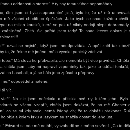
římnou oddaností a starostí. A ty sny tomu vůbec nepomáhaly.
né, čím jsem si byla stoprocentně jistá, bylo to, že už mě unavovalo
m mě všichni chodili po špičkách. Jako bych se snad každou chvíli
ypat na milion kousků, které se pak už nikdy nedají slepit dohromady.
 znásilněná. Zbitá. Ale pořád jsem tady! To snad leccos dokazuje
bitnosti!!!
lo?“ ozval se nejistě, když jsem neodpovídala. A opět zněl tak obezř
 by to, že řekne mé jméno, mělo vyvolat panický záchvat.
i tebe.“ Má slova ho překvapila, ale nemohla být více pravdivá. Chtěla
 a chtěla jsem, aby mi napravil vzpomínky tak, jako to udělal tenkrát,
zal na baseball, a já se bála jeho způsobu přepravy.
 mě,“ odpověděl zmateně.
 tě víc.“
 víc?“ Na nic jsem nečekala a přitiskla své rty k těm jeho. Byla
odnutá se všemu vzepřít, chtěla jsem dokázat, že na mě Chester 
tní, co se mi kdy stalo, nemá žádný vliv, že to dokážu překonat. R
 ho objala kolem krku a jazykem se snažila dostat do jeho úst.
lo,“ Edward se ode mě odtáhl, vysvobodil se z mého sevření. „Co to děl