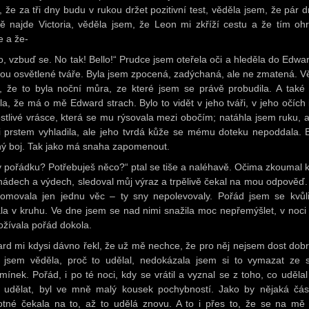
, že za tři dny budu v rukou držet pozitivní test, věděla jsem, že pár d
ě najde Victoria, věděla jsem, že Leon mi zkříží cestu a že tím oh
e a že-
lo, vzbuď se. No tak! Bello!“ Prudce jsem oteřela oči a hleděla do Edwa
ou osvětlené tváře. Byla jsem zpocená, zadýchaná, ale ne zmatená. V
, že to byla noční můra, ze které jsem se právě probudila. A také
la, že má o mě Edward strach. Bylo to vidět v jeho tváři, v jeho očích i
ostlivé vrásce, která se mu rýsovala mezi obočím; natáhla jsem ruku, 
i prstem vyhladila, ale jeho tvrdá kůže se mému doteku nepoddala. B
ý boj. Tak jako má snaha zapomenout.
 v pořádku? Potřebuješ něco?“ ptal se tiše a naléhavě. Očima zkoumal 
nádech a výdech, sledoval můj výraz a trpělivě čekal na mou odpověď. 
omovala jen jednu věc – ty sny nepolevovaly. Pořád jsem se kvůl
la v kruhu. Ve dne jsem se nad nimi snažila moc nepřemýšlet, v noci
rožívala pořád dokola.
rd mi kdysi dávno řekl, že už mě nechce, že pro něj nejsem dost dobrá
 jsem věděla, proč to udělal, nedokázala jsem si to vymazat ze 
mínek. Pořád, i po té noci, kdy se vrátil a vyznal se z toho, co udělal
l udělat, byl ve mně malý kousek pochybností. Jako by nějaká čá
tné čekala na to, až to udělá znovu. A to i přes to, že se na mě 