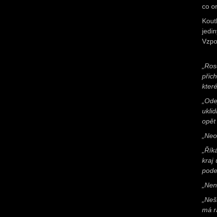
co on
Kout
jedi
Vzpo
„Ros
přic
které
„Ode
ukli
opět
„Neod
„Řík
kraj
pode
„Nen
„Neš
má r