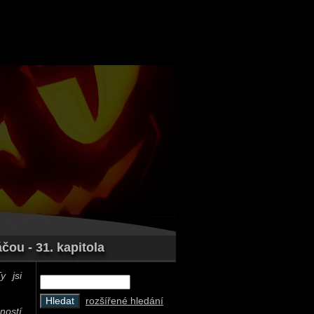
čou - 31. kapitola
y jsi
rozšířené hledání
ností