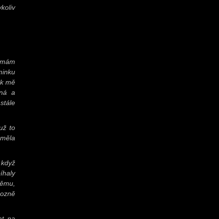
koliv
u mám
minku
ak mě
lná a
stále
už to
 měla
 když
íhaly
němu,
rozně
at na