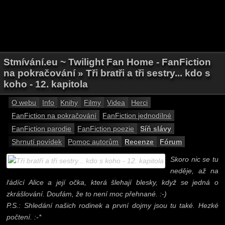
Stmívání.eu ~ Twilight Fan Home - FanFiction
na pokračování » Tři bratři a tři sestry... kdo s
koho - 12. kapitola
O webu
Info
Knihy
Filmy
Videa
Herci
FanFiction na pokračování
FanFiction jednodílné
FanFiction parodie
FanFiction poezie
Síň slávy
Shrnutí povídek
Pomoc autorům
Recenze
Fórum
Skoro nic se tu
neděje, až na
řádící Alice a její očka, která šlehají blesky, když se jedná o
zkrášlování. Doufám, že to není moc přehnané. :-)
P.S.: Shledání našich rodinek a první dojmy jsou tu také. Hezké
počtení. :-*