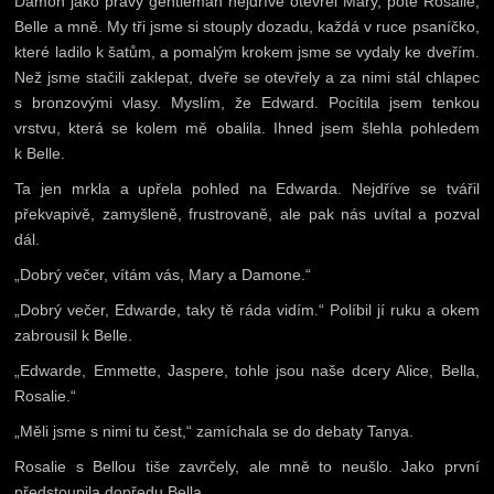
Damon jako pravý gentleman nejdříve otevřel Mary, poté Rosalie,
Belle a mně. My tři jsme si stouply dozadu, každá v ruce psaníčko,
které ladilo k šatům, a pomalým krokem jsme se vydaly ke dveřím.
Než jsme stačili zaklepat, dveře se otevřely a za nimi stál chlapec
s bronzovými vlasy. Myslím, že Edward. Pocítila jsem tenkou
vrstvu, která se kolem mě obalila. Ihned jsem šlehla pohledem
k Belle.
Ta jen mrkla a upřela pohled na Edwarda. Nejdříve se tvářil
překvapivě, zamyšleně, frustrovaně, ale pak nás uvítal a pozval
dál.
„Dobrý večer, vítám vás, Mary a Damone.“
„Dobrý večer, Edwarde, taky tě ráda vidím.“ Políbil jí ruku a okem
zabrousil k Belle.
„Edwarde, Emmette, Jaspere, tohle jsou naše dcery Alice, Bella,
Rosalie.“
„Měli jsme s nimi tu čest,“ zamíchala se do debaty Tanya.
Rosalie s Bellou tiše zavrčely, ale mně to neušlo. Jako první
předstoupila dopředu Bella.