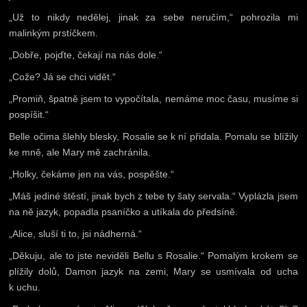
„Už to nikdy nedělej, jinak za sebe neručím,“ pohrozila mi
malinkým prstíčkem.
„Dobře, pojďte, čekají na nás dole.“
„Cože? Já se chci vidět.“
„Promiň, špatně jsem to vypočítala, nemáme moc času, musíme si
pospíšit.“
Belle očima šlehly blesky, Rosalie se k ní přidala. Pomalu se blížily
ke mně, ale Mary mě zachránila.
„Holky, čekáme jen na vás, pospěšte.“
„Máš jediné štěstí, jinak bych z tebe ty šaty servala.“ Vyplázla jsem
na ně jazyk, popadla psaníčko a utíkala do předsíně.
„Alice, sluší ti to, jsi nádherná.“
„Děkuju, ale to jste neviděli Bellu s Rosalie.“ Pomalým krokem se
plížily dolů, Damon jazyk na zemi, Mary se usmívala od ucha
k uchu.