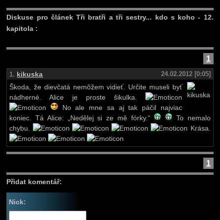
Diskuse pro článek Tři bratři a tři sestry... kdo s koho - 12.
kapitola :
1
kikuska
24.02.2012 [0:05]
1.
Škoda, že dievčatá nemôžem vidieť. Určite museli byť
nádherné. Alice je proste šikulka.
No ale mne sa aj tak páčil najviac
koniec. Tá Alice: „Nedělej si ze mě fórky.“
To nemalo
chybu.
Krása.
1
Přidat komentář:
Nick: