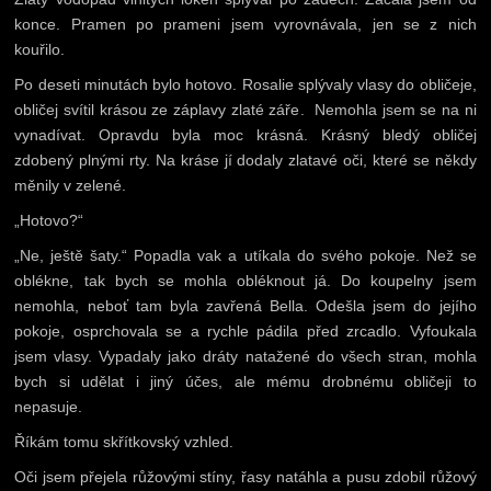
konce. Pramen po prameni jsem vyrovnávala, jen se z nich
kouřilo.
Po deseti minutách bylo hotovo. Rosalie splývaly vlasy do obličeje,
obličej svítil krásou ze záplavy zlaté záře. Nemohla jsem se na ni
vynadívat. Opravdu byla moc krásná. Krásný bledý obličej
zdobený plnými rty. Na kráse jí dodaly zlatavé oči, které se někdy
měnily v zelené.
„Hotovo?“
„Ne, ještě šaty.“ Popadla vak a utíkala do svého pokoje. Než se
oblékne, tak bych se mohla obléknout já. Do koupelny jsem
nemohla, neboť tam byla zavřená Bella. Odešla jsem do jejího
pokoje, osprchovala se a rychle pádila před zrcadlo. Vyfoukala
jsem vlasy. Vypadaly jako dráty natažené do všech stran, mohla
bych si udělat i jiný účes, ale mému drobnému obličeji to
nepasuje.
Říkám tomu skřítkovský vzhled.
Oči jsem přejela růžovými stíny, řasy natáhla a pusu zdobil růžový