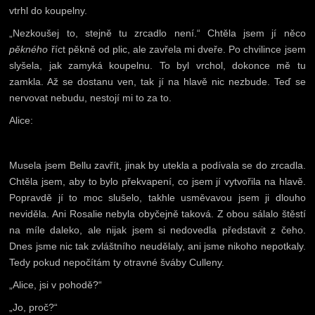
vtrhl do koupelny.
„Nezkoušej to, stejně tu zrcadlo není.“ Chtěla jsem jí něco
pěkného
říct pěkně od plic, ale zavřela mi dveře. Po chvilince jsem
slyšela, jak zamyká koupelnu. To byl vrchol, dokonce mě tu
zamkla. Až se dostanu ven, tak jí na hlavě nic nezbude. Teď se
nervovat nebudu, nestojí mi to za to.
Alice:
Musela jsem Bellu zavřít, jinak by utekla a podívala se do zrcadla.
Chtěla jsem, aby to bylo překvapení, co jsem jí vytvořila na hlavě.
Popravdě jí to moc slušelo, takhle usměvavou jsem ji dlouho
neviděla. Ani Rosalie nebyla obyčejně taková. Z obou sálalo štěstí
na míle daleko, ale nijak jsem si nedovedla představit z čeho.
Dnes jsme nic tak zvláštního neudělaly, ani jsme nikoho nepotkaly.
Tedy pokud nepočítám ty otravné šváby Culleny.
„Alice, jsi v pohodě?“
„Jo, proč?“