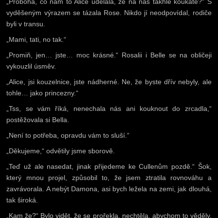
„Proboha, co nám to Alice udělala, že na nás takhle koukáte?“ S
vyděšeným výrazem se tázala Rose. Nikdo jí neodpovídal, rodiče
byli v transu.
„Mami, tati, no tak.“
„Promiň, jen… jste… moc krásné.“ Rosalii i Belle se na obličeji
vykouzlil úsměv.
„Alice, jsi kouzelnice, jste nádherné. Ne, že byste dřív nebyly, ale
tohle… jako princezny.“
„Tss, se vám říká, nenechala nás ani kouknout do zrcadla,“
postěžovala si Bella.
„Není to potřeba, opravdu vám to sluší.“
„Děkujeme,“ odvětily jsme sborově.
„Teď už ale nasedat, jinak přijedeme ke Cullenům pozdě.“ Šok,
který mnou projel, způsobil to, že jsem ztratila rovnováhu a
zavrávorala. A nebýt Damona, asi bych ležela na zemi, jak dlouhá,
tak široká.
„Kam že?“ Bylo vidět, že se prořekla, nechtěla, abychom to věděly,