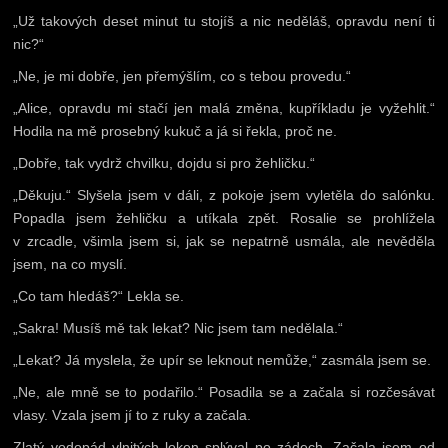
„Už takových deset minut tu stojíš a nic neděláš, opravdu není ti
nic?“
„Ne, je mi dobře, jen přemýšlím, co s tebou provedu.“
„Alice, opravdu mi stačí jen malá změna, kupříkladu je vyžehlit.“
Hodila na mě prosebný kukuč a já si řekla, proč ne.
„Dobře, tak vydrž chvilku, dojdu si pro žehličku.“
„Děkuju.“ Slyšela jsem v dáli, z pokoje jsem vyletěla do salónku.
Popadla jsem žehličku a utíkala zpět. Rosalie se prohlížela
v zrcadle, všimla jsem si, jak se nepatrně usmála, ale nevěděla
jsem, na co myslí.
„Co tam hledáš?“ Lekla se.
„Sakra! Musíš mě tak lekat? Nic jsem tam nedělala.“
„Lekat? Já myslela, že upír se leknout nemůže,“ zasmála jsem se.
„Ne, ale mně se to podařilo.“ Posadila se a začala si rozčesávat
vlasy. Vzala jsem jí to z ruky a začala.
Zlatý vodopád vlnitých loken splýval po zádech. Začala jsem od