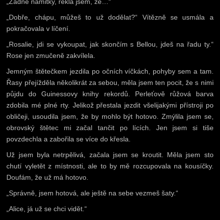
„Žádné námitky, řekla jsem, že…“
„Dobře, chápu, můžeš to už dodělat?“ Vítězně se usmála a
pokračovala v líčení.
„Rosalie, jdi se vykoupat, jak skončím s Bellou, jdeš na řadu ty.“
Rose jen zmučeně zakvílela.
Jemným štětečkem jezdila po očních víčkách, pohyby sem a tam.
Řasy přejížděla několikrát za sebou, měla jsem ten pocit, že s nimi
půjdu do Guinessovy knihy rekordů. Perleťově růžová barva
zdobila mé plné rty. Jelikož přestala jezdit všelijakými přístroji po
obličeji, usoudila jsem, že by mohlo být hotovo. Zmýlila jsem se,
obrovský štětec mi začal tančit po lících. Jen jsem si tiše
povzdechla a zabořila se více do křesla.
Už jsem byla netrpělivá, začala jsem se kroutit. Měla jsem sto
chutí vyletět z místnosti, ale to by mě rozcupovala na kousíčky.
Doufám, že už má hotovo.
„Správně, jsem hotová, ale ještě na sebe vezmeš šaty.“
„Alice, já už se chci vidět.“