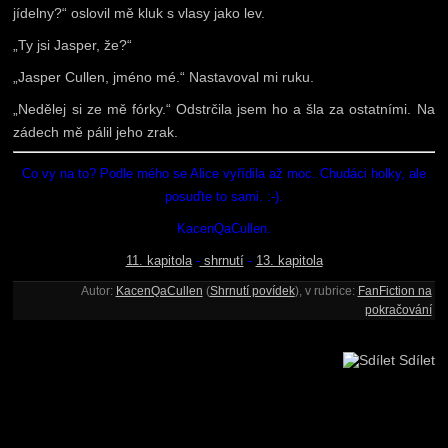
jídelny?“ oslovil mě kluk s vlasy jako lev.
„Ty jsi Jasper, že?“
„Jasper Cullen, jméno mé.“ Nastavoval mi ruku.
„Nedělej si ze mě fórky.“ Odstrčila jsem ho a šla za ostatními. Na
zádech mě pálil jeho zrak.
Co vy na to? Podle mého se Alice vyřídila až moc. Chudáci holky, ale
posuďte to sami. :-).
KacenQaCullen.
11. kapitola
-
shrnutí
-
13. kapitola
Autor:
KacenQaCullen
(
Shrnutí povídek
), v rubrice:
FanFiction na
pokračování
Sdílet