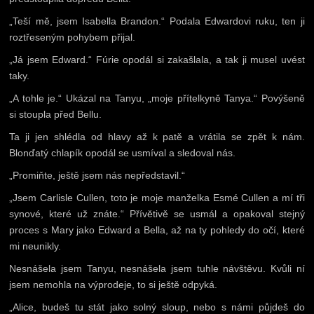
„Teší mě, jsem Isabella Brandon.“ Podala Edwardovi ruku, ten ji
roztřeseným pohybem přijal.
„Já jsem Edward.“ Fúrie opodál si zakašlala, a tak ji musel uvést
taky.
„A tohle je.“ Ukázal na Tanyu, „moje přítelkyně Tanya.“ Povýšeně
si stoupla před Bellu.
Ta ji jen shlédla od hlavy až k patě a vrátila se zpět k nám.
Blonďatý chlapík opodál se usmíval a sledoval nás.
„Promiňte, ještě jsem nás nepředstavil.“
„Jsem Carlisle Cullen, toto je moje manželka Esmé Cullen a mí tři
synové, které už znáte.“ Přívětivě se usmál a opakoval stejný
proces s Mary jako Edward a Bella, až na ty pohledy do očí, které
mi neunikly.
Nesnášela jsem Tanyu, nesnášela jsem tuhle návštěvu. Kvůli ní
jsem nemohla na výprodeje, to si ještě odpyká.
„Alice, budeš tu stát jako solný sloup, nebo s námi půjdeš do