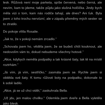
lesk. Růžová není moje parketa, spíše červená, nebo černá, ale
nevím, kam to jdeme, takže půjdu jako slušná holčička. Jindy bych
měla vizi o tom, kam nás rodiče tahají, ale dnes? Ani ťuk. Byla
jsem z toho trochu nervózní, ale v zápalu přeměny mých sester se
to ztratilo.
Do pokoje vlítla Rosalie.
„Jak to, že v pokoji nemám zrcadlo.“
„Schovala jsem ho, věděla jsem, že se budeš chtít kouknout, ale
nedovolím vám to, dokud nebudeme všechny hotové.“
„Alice, kdybych neměla podpatky a tak krásné šaty, tak tě na místě
roztrhám.“
„Já vím, já vím, sestřičko,“ zasmála jsem se. Rychle jsem si
oblékla své šaty. K tomu růžové boty na podpatku, dokonale to
k sobě ladilo.
„Alice, já se už chci vidět,“ zaskuhrala Bella.
„Už jdu, jen malou chvilku.“ Odemkla jsem dveře a Bella vyletěla
jako blesk.