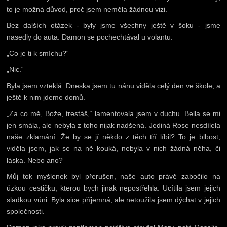
to je možná důvod, proč jsem neměla žádnou vizi.
Bez dalších otázek - byly jsme všechny ještě v šoku - jsme
nasedly do auta. Damon se pochechtával u volantu.
„Co je ti k smíchu?“
„Nic.“
Byla jsem vzteklá. Dneska jsem tu nánu viděla celý den ve škole, a
ještě k nim jdeme domů.
„Za co mě, Bože, trestáš,“ lamentovala jsem v duchu. Bella se mi
jen smála, ale nebyla z toho nijak nadšená. Jediná Rose nesdílela
naše zklamání. Že by se jí někdo z těch tří líbil? To je blbost,
viděla jsem, jak se na ně kouká, nebyla v nich žádná něha, či
láska. Nebo ano?
Můj tok myšlenek byl přerušen, naše auto právě zabočilo na
úzkou cestičku, kterou bych jinak nepostřehla. Ucítila jsem jejich
sladkou vůni. Byla sice příjemná, ale netoužila jsem dýchat v jejich
společnosti.