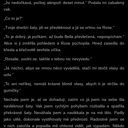
„Jsi nedočkavá, počkej alespoň deset minut.“ Podala mi zabalený
vak.
„Co to je?“
„Tvoje dnešní šaty, jdi se převléknout a já se vrhnu na Rose.“
„To je dobrý, já počkám, až bude Bella převlečená, nepospíchám.“
Alice si ji změřila pohledem a Rose pochopila. Hned zasedla do
křesla a křečovitě sevřela víčka.
„Rosalie, uvolni se, takhle s tebou nic nevyvedu.“
„Já nechci, abys se mnou něco vyváděla, stačí mi stočit vlasy do
uzlu.“
„To ani neříkej, nemáš krásné blond vlasy, abych ti je strčila do
gumičky.“
Nechala jsem je, ať se dohadují, zatím co já jsem na sebe šla
navléknout šaty. Vak jsem rychlým pohybem rozbalila a spatřila
překrásné šaty. Neváhala jsem a navlékala je na mé tělo. Padly
jako ulité, dokonale vystihovaly mé přednosti. Radostně jsem se
v nich zatočila a popadla mě chtivost vidět, jak vypadám. Někdo