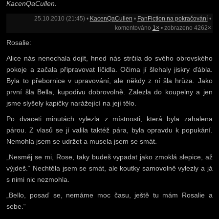
KacenQaCullen.
25.10.2010 (21:45) •
KacenQaCullen
•
FanFiction na pokračování
•
komentováno
1×
• zobrazeno 4262×
Rosalie:
Alice nás nenechala dojít, hned nás strčila do svého obrovského
pokoje a začala připravovat líčidla. Očima jí šlehaly jiskry ďábla.
Byla to přebornice v upravování, ale někdy z ní šla hrůza. Jako
první šla Bella, kupodivu dobrovolně. Zalezla do koupelny a jen
jsme slyšely kapičky narážející na její tělo.
Po dvaceti minutách vylezla z místnosti, která byla zahalena
párou. Z vlasů se jí valila taktéž pára, byla opravdu k popukání.
Nemohla jsem se udržet a musela jsem se smát.
„Nesměj se mi, Rose, taky budeš vypadat jako zmoklá slepice, až
výjdeš.“ Nechtěla jsem se smát, ale koutky samovolně vylezly a já
s nimi nic nezmohla.
„Bello, posaď se, nemáme moc času, ještě tu mám Rosalie a
sebe.“