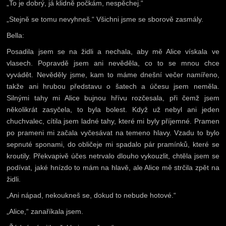
„To je dobrý, já klidně počkám, nespěchej.“
„Stejně se tomu nevyhneš.“ Všichni jsme se sborově zasmály.
Bella:
Posadila jsem se na židli a nechala, aby mě Alice vískala ve
vlasech. Popravdě jsem ani nevěděla, co to se mnou chce
vyvádět. Nevěděly jsme, kam to máme dnešní večer namířeno,
takže ani hrubou představu o šatech a účesu jsem neměla.
Silnými tahy mi Alice bujnou hřívu rozčesala, při čemž jsem
několikrát zasyčela, to byla bolest. Když už nebyl ani jeden
chuchvalec, cítila jsem ladné tahy, které mi byly příjemné. Pramen
po prameni mi začala vyčesávat na temeno hlavy. Vzadu to bylo
sepnuté sponami, do obličeje mi spadalo pár pramínků, které se
kroutily. Překvapivě účes netrvalo dlouho vykouzlit, chtěla jsem se
podívat, jaké hnízdo to mám na hlavě, ale Alice mě strčila zpět na
židli.
„Ani nápad, nekoukneš se, dokud to nebude hotové.“
„Alice,“ zanaříkala jsem.