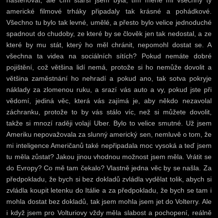
nastěhovat, ale čím starší jsem byla, tím méně mi všechny ty
americké filmové trháky připadaly tak krásné a pohádkové.
Všechno tu bylo tak levné, umělé, a přesto bylo velice jednoduché
spadnout do chudoby, ze které by se člověk jen tak nedostal, a ze
které by mu stát, který ho měl chránit, nepomohl dostat se. A
všechna ta videa na sociálních sítích? Pokud nemáte dobré
pojištění, což většina lidí nemá, protože si ho nemůže dovolit a
většina zaměstnání ho nehradí a pokud ano, tak sotva pokryje
náklady za zlomenou ruku, a srazí vás auto a vy, pokud jste při
vědomí, jediná věc, která vás zajímá je, aby někdo nezavolal
záchranku, protože to by vás stálo víc, než si můžete dovolit,
takže si mnozí raději volají Uber. Bylo to velice smutné. Už jsem
Ameriku nepovažovala za slunný americký sen, nemluvě o tom, že
mi inteligence Američanů také nepřipadala moc vysoká a teď jsem
tu měla zůstat? Jakou jinou vhodnou možnost jsem měla. Vrátit se
do Evropy? Co mě tam čekalo? Vlastně jedna věc by se našla. Za
předpokladu, že bych si bez dokladů zvládla vydělat tolik, abych si
zvládla koupit letenku do Itálie a za předpokladu, že bych se tam i
mohla dostat bez dokladů, tak jsem mohla jsem jet do Volterry. Ale
i když jsem pro Volturiovy vždy měla slabost a pochopení, reálně