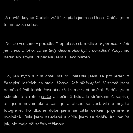
„A nevíš, kdy se Carlisle vrátí.“ zeptala jsem se Rose. Chtěla jsem
to mít už za sebou.
„Ne. Je všechno v pořádku?“ optala se starostlivě.
V pořádku? Jak
jen něco z toho, co se tady dělo mohlo být v pořádku?
Vždyť nic
nedávalo smysl. Připadala jsem si jako blázen.
„Jo, jen bych s ním chtěl mluvit.“ natáhla jsem se pro jeden z
časopisů ležících na stole.
Vogue. Jak překvapivé
. V životě jsem
neměla štěstí tenhle časopis držet v ruce ani ho číst. Seděla jsem
schoulená v rohu
gauče
a nečinně listovala stránkami časopisu,
ani jsem nevnímala o čem je a občas se zastavila u nějaké
fotografie. Po dlouhé době jsem se cítila celkem příjemně a
uvolněně. Byla jsem najedená a cítila jsem se dobře. Ani nevím
jak, ale moje oči začaly těžknout.