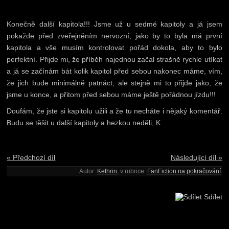
Konečně další kapitola!!! Jsme už u sedmé kapitoly a já jsem
pokažde před zveřejněním nervozní, jako by to byla má první
kapitola a vše musím kontrolovat pořád dokola, aby to bylo
perfektní. Přijde mi, že příběh najednou začal strašně rychle utíkat
a já se začínám bát kolik kapitol před sebou nakonec máme, vím,
že jich bude minimálně patnáct, ale stejně mi to přijde jako, že
jsme u konce, a přitom před sebou máme ještě pořádnou jízdu!!!
Doufám, že jste si kapitolu užili a že tu necháte i nějaký komentář.
Budu se těšit u další kapitoly a hezkou neděli, K.
« Předchozí díl
Následující díl »
Autor:
Kethrin
, v rubrice:
FanFiction na pokračování
Sdílet