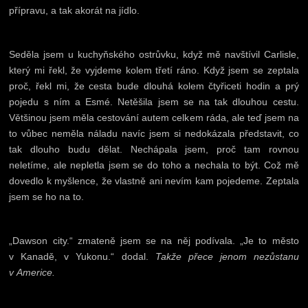
přípravu, a tak akorát na jídlo.
Seděla jsem u kuchyňského ostrůvku, když mě navštívil Carlisle,
který mi řekl, že vyjdeme kolem třetí ráno. Když jsem se zeptala
proč, řekl mi, že cesta bude dlouhá kolem čtyřiceti hodin a prý
pojedu s ním a Esmé. Netěšila jsem se na tak dlouhou cestu.
Většinou jsem měla cestování autem celkem ráda, ale teď jsem na
to vůbec neměla náladu navíc jsem si nedokázala představit, co
tak dlouho budu dělat. Nechápala jsem, proč tam rovnou
neletíme, ale nepletla jsem se do toho a nechala to být. Což mě
dovedlo k myšlence, že vlastně ani nevím kam pojedeme. Zeptala
jsem se ho na to.
„Dawson city.“ zmateně jsem se na něj podívala. „Je to město
v Kanadě, v Yukonu.“ dodal.
Takže přece jenom nezůstanu
v Americe.