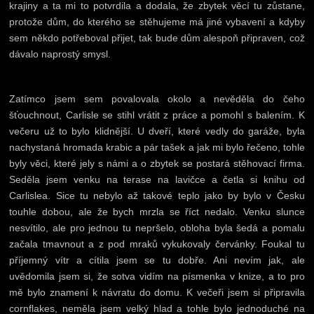
krajiny a ta mi to potvrdila a dodala, že zbytek věcí tu zůstane,
protože dům, do kterého se stěhujeme má jiné vybavení a kdyby
sem někdo potřeboval přijet, tak bude dům alespoň připraven, což
dávalo naprostý smysl.
Zatímco jsem sem povalovala okolo a nevěděla do čeho
šťouchnout, Carlisle se stihl vrátit z práce a pomohl s balením. K
večeru už to bylo klidnější. U dveří, které vedly do garáže, byla
nachystaná hromada krabic a pár tašek a jak mi bylo řečeno, tohle
byly věci, které jely s námi a o zbytek se postará stěhovací firma.
Seděla jsem venku na terase na lavičce a četla si knihu od
Carlislea. Sice tu nebylo až takové teplo jako by bylo v Česku
touhle dobou, ale že bych mrzla se říct nedalo. Venku slunce
nesvítilo, ale pro jednou tu nepršelo, obloha byla šedá a pomalu
začala tmavnout a z pod mraků vykukovaly červánky. Foukal tu
příjemný vítr a cítila jsem se tu dobře. Ani nevím jak, ale
uvědomila jsem si, že sotva vidím na písmenka v knize, a to pro
mě bylo znamení k návratu do domu. K večeři jsem si připravila
cornflakes, neměla jsem velký hlad a tohle bylo jednoduché na