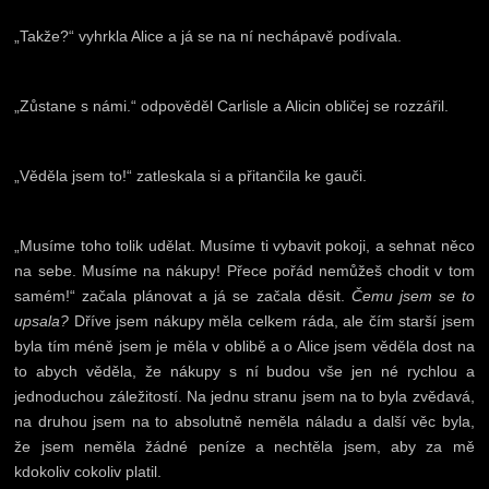
„Takže?“ vyhrkla Alice a já se na ní nechápavě podívala.
„Zůstane s námi.“ odpověděl Carlisle a Alicin obličej se rozzářil.
„Věděla jsem to!“ zatleskala si a přitančila ke gauči.
„Musíme toho tolik udělat. Musíme ti vybavit pokoji, a sehnat něco
na sebe. Musíme na nákupy! Přece pořád nemůžeš chodit v tom
samém!“ začala plánovat a já se začala děsit.
Čemu jsem se to
upsala?
Dříve jsem nákupy měla celkem ráda, ale čím starší jsem
byla tím méně jsem je měla v oblibě a o Alice jsem věděla dost na
to abych věděla, že nákupy s ní budou vše jen né rychlou a
jednoduchou záležitostí. Na jednu stranu jsem na to byla zvědavá,
na druhou jsem na to absolutně neměla náladu a další věc byla,
že jsem neměla žádné peníze a nechtěla jsem, aby za mě
kdokoliv cokoliv platil.