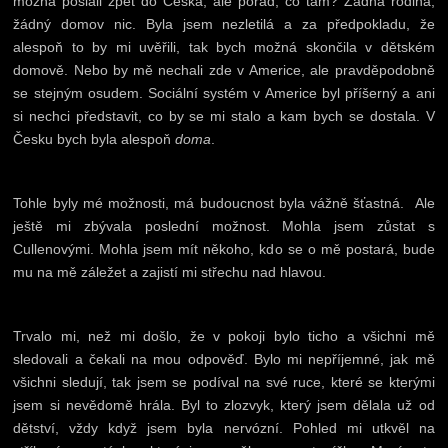
možná poslali zpět do Česka, ale pořád, co tam? Žádná rodina,
žádný domov nic. Byla jsem nezletilá a za předpokladu, že
alespoň to by mi uvěřili, tak bych možná skončila v dětském
domově. Nebo by mě nechali zde v Americe, ale pravděpodobně
se stejným osudem. Sociální systém v Americe byl příšerný a ani
si nechci představit, co by se mi stalo a kam bych se dostala. V
Česku bych byla alespoň
doma
.
Tohle byly mé možnosti, má budoucnost byla vážně šťastná. Ale
ještě mi zbývala poslední možnost. Mohla jsem zůstat s
Cullenovými. Mohla jsem mít někoho, kdo se o mě postará, bude
mu na mě záležet a zajistí mi střechu nad hlavou.
Trvalo mi, než mi došlo, že v pokoji bylo ticho a všichni mě
sledovali a čekali na mou odpověď. Bylo mi nepříjemné, jak mě
všichni sledují, tak jsem se podíval na své ruce, které se kterými
jsem si nevědomě hrála. Byl to zlozvyk, který jsem dělala už od
dětství, vždy když jsem byla nervózní. Pohled mi utkvěl na