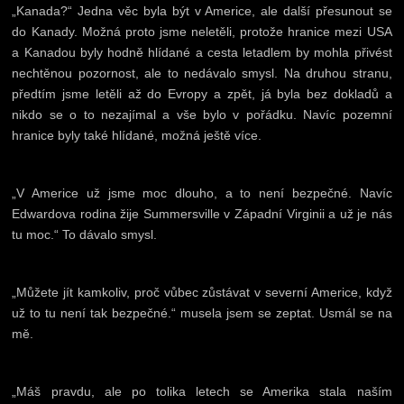
„Kanada?“ Jedna věc byla být v Americe, ale další přesunout se
do Kanady. Možná proto jsme neletěli, protože hranice mezi USA
a Kanadou byly hodně hlídané a cesta letadlem by mohla přivést
nechtěnou pozornost, ale to nedávalo smysl. Na druhou stranu,
předtím jsme letěli až do Evropy a zpět, já byla bez dokladů a
nikdo se o to nezajímal a vše bylo v pořádku. Navíc pozemní
hranice byly také hlídané, možná ještě více.
„V Americe už jsme moc dlouho, a to není bezpečné. Navíc
Edwardova rodina žije Summersville v Západní Virginii a už je nás
tu moc.“ To dávalo smysl.
„Můžete jít kamkoliv, proč vůbec zůstávat v severní Americe, když
už to tu není tak bezpečné.“ musela jsem se zeptat. Usmál se na
mě.
„Máš pravdu, ale po tolika letech se Amerika stala naším