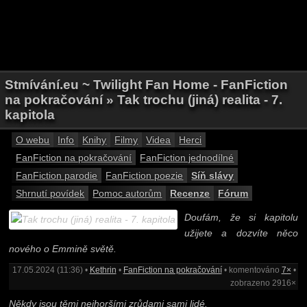
Stmívání.eu ~ Twilight Fan Home - FanFiction
na pokračování » Tak trochu (jiná) realita - 7.
kapitola
O webu
Info
Knihy
Filmy
Videa
Herci
FanFiction na pokračování
FanFiction jednodílné
FanFiction parodie
FanFiction poezie
Síň slávy
Shrnutí povídek
Pomoc autorům
Recenze
Fórum
Doufám, že si kapitolu
užijete a dozvíte něco
nového o Emmině světě.
17.05.2024 (11:36) •
Kethrin
•
FanFiction na pokračování
• komentováno
7×
•
zobrazeno 2916×
Někdy jsou těmi nejhoršími zrůdami sami lidé.