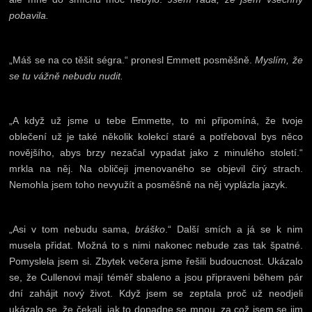
pobavila.
„Máš se na co těšit ségra.“ pronesl Emmett posměšně.
Myslím, že
se tu vážně nebudu nudit.
„A když už jsme u tebe Emmette, to mi připomíná, že tvoje
oblečení už je také několik kolekcí staré a potřeboval bys něco
novějšího, abys brzy nezačal vypadat jako z minulého století.“
mrkla na něj. Na obličeji jmenovaného se objevil čirý strach.
Nemohla jsem toho nevyužít a posměšně na něj vyplázla jazyk.
„Asi v tom nebudu sama,
bráško
.“ Další smích a já se k nim
musela přidat. Možná to s nimi nakonec nebude zas tak špatné.
Pomyslela jsem si. Zbytek večera jsme řešili budoucnost. Ukázalo
se, že Cullenovi mají téměř sbaleno a jsou připraveni během pár
dní zahájit nový život. Když jsem se zeptala proč už neodjeli
ukázalo se, že čekali, jak to dopadne se mnou, za což jsem se jim