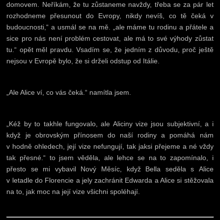
domovem. Neříkám, že tu zůstaneme navždy, třeba se za pár let
rozhodneme přesunout do Evropy, nikdy nevíš, co tě čeká v
budoucnosti,“ a usmál se na mě. „ale máme tu rodinu a přátele a
sice pro nás není problém cestovat, ale má to své výhody zůstat
tu.“ opět měl pravdu. Vsadím se, že jedním z důvodu, proč ještě
nejsou v Evropě bylo, že si drželi odstup od Itálie.
„Ale Alice ví, co vás čeká.“ namítla jsem.
„Kéž by to takhle fungovalo, ale Aliciny vize jsou subjektivní, a i
když je obrovským přínosem do naší rodiny a pomáhá nám
v hodně ohledech, její vize nefungují, tak jaksi přejeme a né vždy
tak přesné.“ to jsem věděla, ale lehce se na to zapomínalo, i
přesto se mi vybavil Nový Měsíc, když Bella seděla s Alice
v letadle do Florencie a jely zachránit Edwarda a Alice si stěžovala
na to, jak moc na její vize všichni spoléhají.