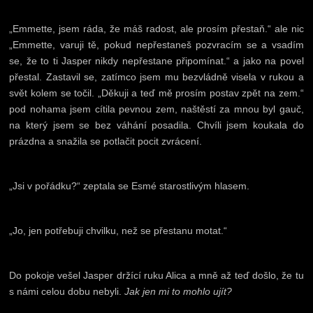
„Emmette, jsem ráda, že máš radost, ale prosím přestaň.“ ale nic
„Emmette, varuji tě, pokud nepřestaneš pozvracím se a vsadím
se, že to ti Jasper nikdy nepřestane připomínat.“ a jako na povel
přestal. Zastavil se, zatímco jsem mu bezvládně visela v rukou a
svět kolem se točil. „Děkuji a teď mě prosím postav zpět na zem.“
pod nohama jsem cítila pevnou zem, naštěstí za mnou byl gauč,
na který jsem se bez váhání posadila. Chvíli jsem koukala do
prázdna a snažila se potlačit pocit zvrácení.
„Jsi v pořádku?“ zeptala se Esmé starostlivým hlasem.
„Jo, jen potřebuji chvilku, než se přestanu motat.“
Do pokoje vešel Jasper držící ruku Alica a mně až teď došlo, že tu
s námi celou dobu nebyli.
Jak jen mi to mohlo ujít?