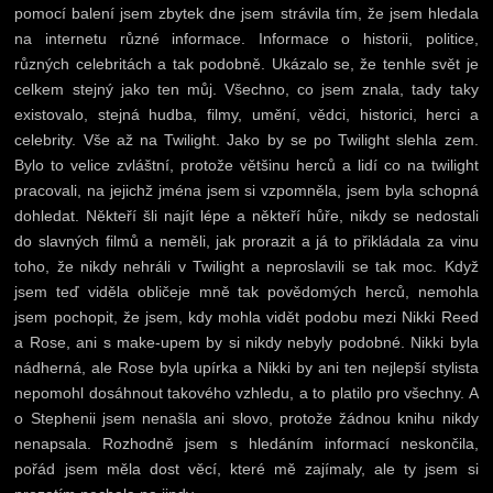
pomocí balení jsem zbytek dne jsem strávila tím, že jsem hledala
na internetu různé informace. Informace o historii, politice,
různých celebritách a tak podobně. Ukázalo se, že tenhle svět je
celkem stejný jako ten můj. Všechno, co jsem znala, tady taky
existovalo, stejná hudba, filmy, umění, vědci, historici, herci a
celebrity. Vše až na Twilight. Jako by se po Twilight slehla zem.
Bylo to velice zvláštní, protože většinu herců a lidí co na twilight
pracovali, na jejichž jména jsem si vzpomněla, jsem byla schopná
dohledat. Někteří šli najít lépe a někteří hůře, nikdy se nedostali
do slavných filmů a neměli, jak prorazit a já to přikládala za vinu
toho, že nikdy nehráli v Twilight a neproslavili se tak moc. Když
jsem teď viděla obličeje mně tak povědomých herců, nemohla
jsem pochopit, že jsem, kdy mohla vidět podobu mezi Nikki Reed
a Rose, ani s make-upem by si nikdy nebyly podobné. Nikki byla
nádherná, ale Rose byla upírka a Nikki by ani ten nejlepší stylista
nepomohl dosáhnout takového vzhledu, a to platilo pro všechny. A
o Stephenii jsem nenašla ani slovo, protože žádnou knihu nikdy
nenapsala. Rozhodně jsem s hledáním informací neskončila,
pořád jsem měla dost věcí, které mě zajímaly, ale ty jsem si