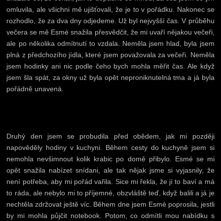
omluvila, ale všichni mě ujišťovali, že je to v pořádku. Nakonec se
rozhodlo, že za dva dny odjedeme. Už byl nejvyšší čas. V průběhu
večera se mě Esmé snažila přesvědčit, že mi uvaří nějakou večeři,
ale po několika odmítnutí to vzdala. Neměla jsem hlad, byla jsem
plná z předchozího jídla, které jsem považovala za večeři. Neměla
jsem hodinky ani nic podle čeho bych mohla měřit čas. Ale když
jsem šla spát, za okny už byla opět neproniknutelná tma a já byla
pořádně unavená.
Druhý den jsem se probudila před obědem, jak mi později
napověděly hodiny v kuchyni. Během cesty do kuchyně jsem si
nemohla nevšimnout kolik krabic po domě přibylo. Esmé se mi
opět snažila nabízet snídani, ale tak nějak jsme si vyjasnily, že
není potřeba, aby mi pořád vařila. Sice mi řekla, že jí to baví a má
to ráda, ale nebylo mi to příjemné, obzvláště teď, když balili a já je
nechtěla zdržovat ještě víc. Během dne jsem Esmé poprosila, jestli
by mi mohla půjčit notebook. Potom, co odmítli mou nabídku s