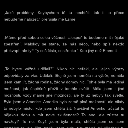
„Jaké problémy. Kdybychom tě tu nechtěli, tak ti to přece
nebudeme nabízet.“ přerušila mě Esmé.
„Máme před sebou celou věčnost, alespoň tu budeme mít nějaké
zpestření. Málokdy se stane, že nás něco, nebo spíš někdo
překvapí, ale ty? Ty seš číslo, sestřenko.“ Kdo jiný než Emmett.
„To byste vážně udělali?“ Nikdo nic neřekl, ale jejich výrazy
odpovídaly za vše. Udělali. Stejně jsem neměla na výběr, neměla
jsem kam jít, žádná rodina, žádný domov nic. Tohle byla má jediná
možnost, jak úspěšně přežít v tomhle světě. Měla jsem i jiné
možnosti, vždy máme jiné možnosti, ale ty už nebyly tak světlé.
Byla jsem v Americe. Amerika byla země plná možností, ale nikdy
to nebylo místo, kde jsem chtěla žít. Navštívit Ameriku, zůstat tu
nějakou dobu a mít nové zkušenosti? To ano, ale zůstat tu
navždy? To ne. Když jsem byla malá, chtěla jsem se sem