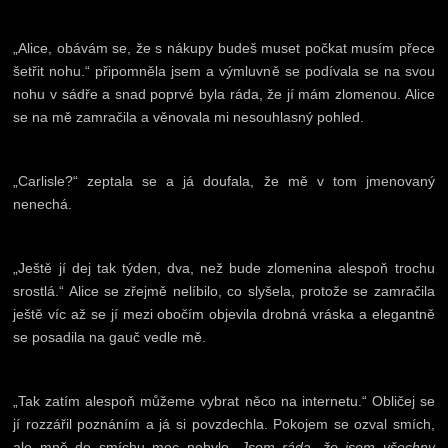
„Alice, obávám se, že s nákupy budeš muset počkat musím přece
šetřit nohu.“ připomněla jsem a výmluvně se podívala se na svou
nohu v sádře a snad poprvé byla ráda, že jí mám zlomenou. Alice
se na mě zamračila a věnovala mi nesouhlasný pohled.
„Carlisle?“ zeptala se a já doufala, že mě v tom jmenovaný
nenechá.
„Ještě jí dej tak týden, dva, než bude zlomenina alespoň trochu
srostlá.“ Alice se zřejmě nelíbilo, co slyšela, protože se zamračila
ještě víc až se jí mezi obočím objevila drobná vráska a elegantně
se posadila na gauč vedle mě.
„Tak zatím alespoň můžeme vybrat něco na internetu.“ Obličej se
jí rozzářil poznáním a já si povzdechla. Pokojem se ozval smích,
ale mně do smíchu moc nebylo.
Jsem ráda, že jsem všechny