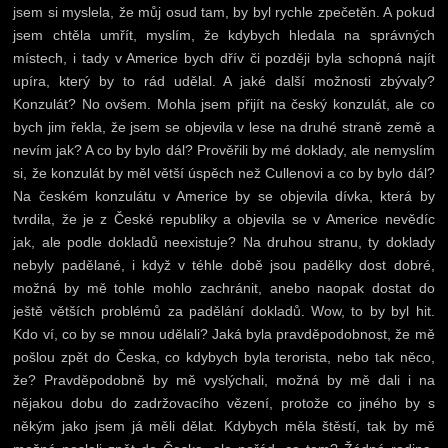
jsem si myslela, že můj osud tam, by byl rychle zpečetěn. A pokud
jsem chtěla umřít, myslím, že kdybych hledala na správných
místech, i tady v Americe bych dřív či později byla schopná najít
upíra, který by to rád udělal. A jaké další možnosti zbývaly?
Konzulát? No ovšem. Mohla jsem přijít na český konzulát, ale co
bych jim řekla, že jsem se objevila v lese na druhé straně země a
nevím jak? A co by bylo dál? Prověřili by mé doklady, ale nemyslím
si, že konzulát by měl větší úspěch než Cullenovi a co by bylo dál?
Na českém konzulátu v Americe by se objevila dívka, která by
tvrdila, že je z České republiky a objevila se v Americe nevědíc
jak, ale podle dokladů neexistuje? Na druhou stranu, ty doklady
nebyly padělané, i když v téhle době jsou padělky dost dobré,
možná by mě tohle mohlo zachránit, anebo naopak dostat do
ještě větších problémů za padělání dokladů. Wow, to by byl hit.
Kdo ví, co by se mnou udělali? Jaká byla pravděpodobnost, že mě
pošlou zpět do Česka, co kdybych byla terorista, nebo tak něco,
že? Pravděpodobně by mě vyslýchali, možná by mě dali i na
nějakou dobu do zadržovacího vězení, protože co jiného by s
někým jako jsem já měli dělat. Kdybych měla štěstí, tak by mě