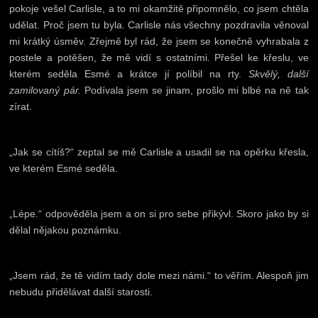
pokoje vešel Carlisle, a to mi okamžitě připomnělo, co jsem chtěla
udělat. Proč jsem tu byla. Carlisle nás všechny pozdravila věnoval
mi krátký úsměv. Zřejmě byl rád, že jsem se konečně vyhrabala z
postele a potěšen, že mě vidí s ostatními. Přešel ke křeslu, ve
kterém seděla Esmé a krátce jí políbil na rty.
Skvělý, další
zamilovaný pár.
Podívala jsem se jinam, prošlo mi blbé na ně tak
zírat.
„Jak se cítíš?“ zeptal se mě Carlisle a usadil se na opěrku křesla,
ve kterém Esmé seděla.
„Lépe.“ odpověděla jsem a on si pro sebe přikývl. Skoro jako by si
dělal nějakou poznámku.
„Jsem rád, že tě vidím tady dole mezi námi.“ to věřím. Alespoň jim
nebudu přidělávat další starosti.