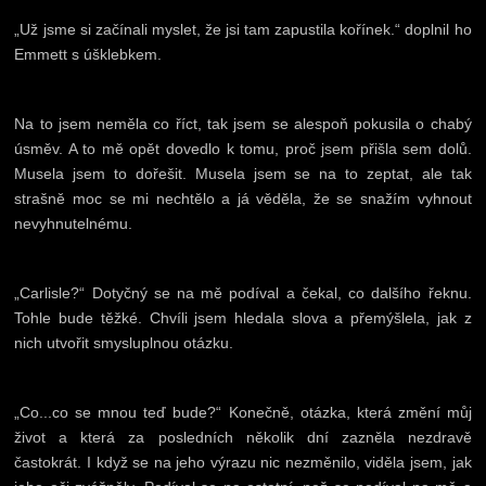
„Už jsme si začínali myslet, že jsi tam zapustila kořínek.“ doplnil ho
Emmett s úšklebkem.
Na to jsem neměla co říct, tak jsem se alespoň pokusila o chabý
úsměv. A to mě opět dovedlo k tomu, proč jsem přišla sem dolů.
Musela jsem to dořešit. Musela jsem se na to zeptat, ale tak
strašně moc se mi nechtělo a já věděla, že se snažím vyhnout
nevyhnutelnému.
„Carlisle?“ Dotyčný se na mě podíval a čekal, co dalšího řeknu.
Tohle bude těžké. Chvíli jsem hledala slova a přemýšlela, jak z
nich utvořit smysluplnou otázku.
„Co...co se mnou teď bude?“ Konečně, otázka, která změní můj
život a která za posledních několik dní zazněla nezdravě
častokrát. I když se na jeho výrazu nic nezměnilo, viděla jsem, jak