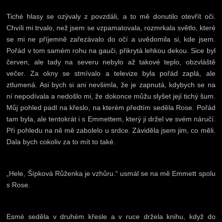
Tiché hlasy se ozývaly z povzdáli, a to mě donutilo otevřít oči.
Chvíli mi trvalo, než jsem se vzpamatovala, rozmrkala světlo, které
se mi ne příjemně zařezávalo do očí a uvědomila si, kde jsem.
Pořád v tom samém rohu na gauči, přikrytá lehkou dekou. Sice byl
červen, ale tady na severu nebylo až takové teplo, obzvláště
večer. Za okny se stmívalo a televize byla pořád zaplá, ale
ztlumená. Asi bych si ani nevšimla, že je zapnutá, kdybych se na
ní nepodívala a nedošlo mi, že dokonce můžu slyšet její tichý šum.
Můj pohled padl na křeslo, na kterém předtím seděla Rose. Pořád
tam byla, ale tentokrát i s Emmettem, který ji držel ve svém náručí.
Při pohledu na ně mě zabolelo u srdce. Záviděla jsem jim, co měli.
Dala bych cokoliv za to mít to také.
„Hele, Šípková Růženka je vzhůru.“ usmál se na mě Emmett spolu
s Rose.
Esmé seděla v druhém křesle a v ruce držela knihu, když do