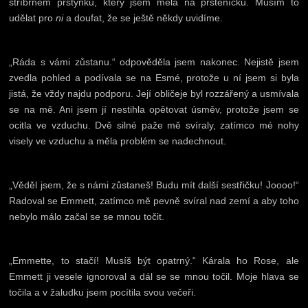
stříbrném prstýnku, který jsem měla na prsteníčku. Musím to
udělat pro
ni
a doufat, že se ještě někdy uvidíme.
„Ráda s vámi zůstanu.“ odpověděla jsem nakonec. Nejistě jsem
zvedla pohled a podívala se na Esmé, protože u ní jsem si byla
jistá, že vždy najdu podporu. Její obličeje byl rozzářený a usmívala
se na mě. Ani jsem jí nestihla opětovat úsměv, protože jsem se
ocitla ve vzduchu. Dvě silné paže mě svíraly, zatímco mé nohy
visely ve vzduchu a měla problém se nadechnout.
„Věděl jsem, že s námi zůstaneš! Budu mít další sestřičku! Joooo!“
Radoval se Emmett, zatímco mě pevně svíral nad zemí a aby toho
nebylo málo začal se se mnou točit.
„Emmette, to stačí! Musíš být opatrný.“ Kárala ho Rose, ale
Emmett ji vesele ignoroval a dál se se mnou točil. Moje hlava se
točila a v žaludku jsem pocítila svou večeři.