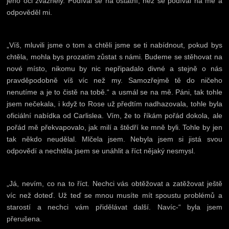
jeho oči zvážněly. Podíval se na ostatní, než se podíval na mě a
odpověděl mi.
„Víš, mluvili jsme o tom a chtěli jsme se ti nabídnout, pokud bys
chtěla, mohla bys prozatím zůstat s námi. Budeme se stěhovat na
nové místo, nikomu by nic nepřipadalo divné a stejně o nás
pravděpodobně víš víc než my. Samozřejmě tě do ničeho
nenutíme a je to čistě na tobě.“ a usmál se na mě. Páni, tak tohle
jsem nečekala, i když to Rose už předtím nadhazovala, tohle byla
oficiální nabídka od Carlislea. Vím, že to říkám pořád dokola, ale
pořád mě překvapovalo, jak milí a štědří ke mně byli. Tohle by jen
tak někdo neudělal. Mlčela jsem. Nebyla jsem si jistá svou
odpovědí a nechtěla jsem se unáhlit a říct nějaký nesmysl.
„Já, nevím, co na to říct. Nechci vás obtěžovat a zatěžovat ještě
víc než doteď. Už teď se mnou musíte mít spoustu problémů a
starostí a nechci vám přidělávat další. Navíc-“ byla jsem
přerušena.