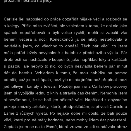
prozatím nechala na jindy.
Carlisle šel naposled do práce dozařídit nějaké věci a rozloučit se
s kolegy. Přišlo mi to zvláštní, ale vzhledem k tomu, že oni nic jako
spánek nepotřebovali a byli velice rychlí, mohli si zabalit vše
během večera a noci. Koneckonců já se nikdy nestěhovala a
nevěděla jsem, co všechno to obnáší. Těch pár věcí, co jsem
měla pořád ležely nevybalené z batohu z předchozího výletu. Pár
drobností se nacházelo v koupelně, jako například léky a kartáček
s pastou, ale nebylo to nic, co bych nezvládla během pár minut
dát do batohu. Vzhledem k tomu, že mou nabídku na pomoc
odmítli, což jsem chápala, nezbylo mi nic jiného než přepínat mezi
jednotlivými kanály v televizi. Později jsem si z Carlislovi pracovny
jsem si vypůjčila jednu z knih a strávila čas čtením. Nemohla jsem
si nevšimnout, že se balí jen některé věci. Například z obývacího
pokoje zmizely artefakty, které, předpokládám, si přivezli Carlisle a
Esmé z různých výletu. Po nějaké době mi došlo, že balí pouze
věci, které pro ně měly hodnotu, nebo mohly lidem dat podezření.
Zeptala jsem se na to Esmé, která zrovna ze zdi sundávala obraz