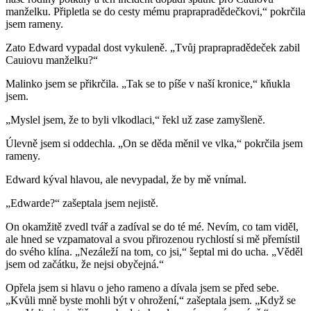
manželku. Připletla se do cesty mému praprapradědečkovi,“ pokrčila
jsem rameny.
Zato Edward vypadal dost vykuleně. „Tvůj praprapradědeček zabil
Cauiovu manželku?“
Malinko jsem se přikrčila. „Tak se to píše v naší kronice,“ kňukla
jsem.
„Myslel jsem, že to byli vlkodlaci,“ řekl už zase zamyšleně.
Úlevně jsem si oddechla. „On se děda měnil ve vlka,“ pokrčila jsem
rameny.
Edward kýval hlavou, ale nevypadal, že by mě vnímal.
„Edwarde?“ zašeptala jsem nejistě.
On okamžitě zvedl tvář a zadíval se do té mé. Nevím, co tam viděl,
ale hned se vzpamatoval a svou přirozenou rychlostí si mě přemístil
do svého klína. „Nezáleží na tom, co jsi,“ šeptal mi do ucha. „Věděl
jsem od začátku, že nejsi obyčejná.“
Opřela jsem si hlavu o jeho rameno a dívala jsem se před sebe.
„Kvůli mně byste mohli být v ohrožení,“ zašeptala jsem. „Když se