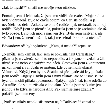
„Jak to myslíš?“ zmařil mé naděje svou otázkou.
Pomalu jsem si lehla tak, že jsme mu viděla do tváře. „Moje rodina
byla v ohrožení. Bylo to chvíli potom, co Carlisle odešel, a já
nevěděla, co dělat. Ačkoliv se o mně rodiče nijak nestarali, byli moji
rodiče. Když jsem se přeměnila, pokusila jsem se je zachránit, ale už
bylo pozdě. Bylo jich moc a naši jen dva. Byla jsem naštvaná, ale
věděla jsem, že nemám šanci, tak jsme sebrala kroniku a utekla.“
Edwardovy oči byli vykulené. „Kam jsi utekla?“ zeptal se.
„Neměla jsem kam jít, tak jsem se pokusila najít Carleslaea,“
přiznala jsem. „Jenže se mi to nepovedlo, a tak jsme to vzdala a žila
různě sama nebo v nějakých rodinách. Cestovala jsem z kontinentu
na kontinent a vyhýbala se místům, kde by se mohli ukázat
Volturiovi. Když jsem byla v Seattlu asi před padesáti lety potkala
jsem rodiče Angely. Chvíli jsem s nimi zůstala, ale báli jsme se, že
bychom mohli přilákat pozornost nějakých upírů, tak jsme odešla do
Austrálie, ale s nimi zůstala v kontaktu. Vrátila jsem se k nim jen
jednou a to když se narodila Ang. Pak jsem se zase ztratila,“
pokrčila jsem rameny.
„Proč ses nikdy nepokusila znovu najít Carlislaea?“ zeptal se.