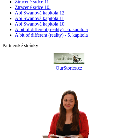
Ztracené srdce 11.
Ztracené srdce 10.
Abi Swanová kapitola 12
Abi Swanová kapitola 11
Abi Swanová kapitola 10
A bit of different (reality) - 6. kapitola
A bit of different (reality) - 5. kapitola
Partnerské stránky
OurStories.cz