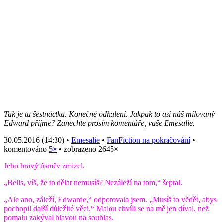
Tak je tu šestnáctka. Konečné odhalení. Jakpak to asi náš milovaný
Edward přijme? Zanechte prosím komentáře, vaše Emesalie.
30.05.2016 (14:30) •
Emesalie
•
FanFiction na pokračování
•
komentováno
5×
• zobrazeno 2645×
Jeho hravý úsměv zmizel.
„Bells, víš, že to dělat nemusíš? Nezáleží na tom,“ šeptal.
„Ale ano, záleží, Edwarde,“ odporovala jsem. „Musíš to vědět, abys
pochopil další důležité věci.“
Malou chvíli se na mě jen díval, než
pomalu zakýval hlavou na souhlas.