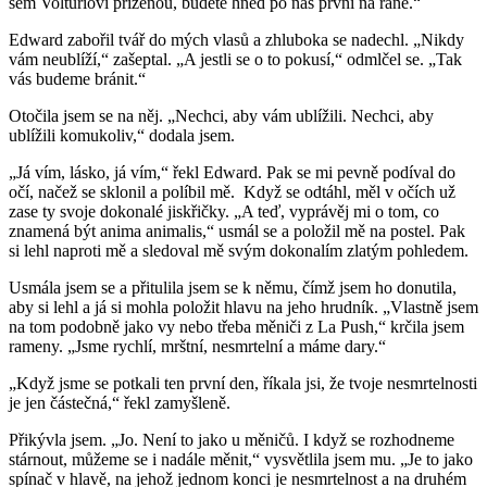
sem Volturiovi přiženou, budete hned po nás první na ráně.“
Edward zabořil tvář do mých vlasů a zhluboka se nadechl. „Nikdy
vám neublíží,“ zašeptal. „A jestli se o to pokusí,“ odmlčel se. „Tak
vás budeme bránit.“
Otočila jsem se na něj. „Nechci, aby vám ublížili. Nechci, aby
ublížili komukoliv,“ dodala jsem.
„Já vím, lásko, já vím,“ řekl Edward. Pak se mi pevně podíval do
očí, načež se sklonil a políbil mě. Když se odtáhl, měl v očích už
zase ty svoje dokonalé jiskřičky. „A teď, vyprávěj mi o tom, co
znamená být anima animalis,“ usmál se a položil mě na postel. Pak
si lehl naproti mě a sledoval mě svým dokonalím zlatým pohledem.
Usmála jsem se a přitulila jsem se k němu, čímž jsem ho donutila,
aby si lehl a já si mohla položit hlavu na jeho hrudník. „Vlastně jsem
na tom podobně jako vy nebo třeba měniči z La Push,“ krčila jsem
rameny. „Jsme rychlí, mrštní, nesmrtelní a máme dary.“
„Když jsme se potkali ten první den, říkala jsi, že tvoje nesmrtelnosti
je jen částečná,“ řekl zamyšleně.
Přikývla jsem. „Jo. Není to jako u měničů. I když se rozhodneme
stárnout, můžeme se i nadále měnit,“ vysvětlila jsem mu. „Je to jako
spínač v hlavě, na jehož jednom konci je nesmrtelnost a na druhém