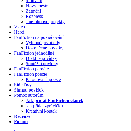
Stmívání
Nový měsíc
Zatmění
Rozbřesk
Jiné filmové projekty
Videa
Herci
FanFiction na pokračování
Vybrané první díly
Dokončené povídky
FanFiction jednodílné
Drabble povídky
Soutěžní povídky
FanFiction parodie
FanFiction poezie
Parodovaná poezie
Síň slávy
Shrnutí povídek
Pomoc autorům
Jak přidat FanFiction článek
Jak přidat zprávičku
Kreativní koutek
Recenze
Fórum