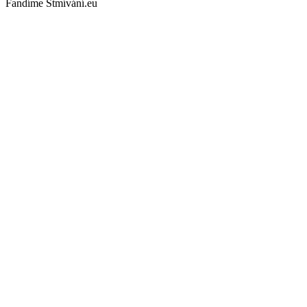
Fandíme Stmívání.eu