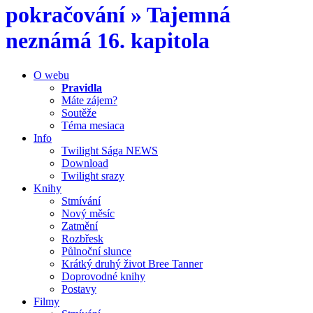
pokračování » Tajemná
neznámá 16. kapitola
O webu
Pravidla
Máte zájem?
Soutěže
Téma mesiaca
Info
Twilight Sága NEWS
Download
Twilight srazy
Knihy
Stmívání
Nový měsíc
Zatmění
Rozbřesk
Půlnoční slunce
Krátký druhý život Bree Tanner
Doprovodné knihy
Postavy
Filmy