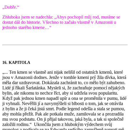
„Dobře.“
Zhluboka jsem se nadechla: „Abys pochopil můj rod, musíme se
dostat dál do historie. Všechno to začalo vlastně v Amazonii u
jednoho starého kmene…“
16. KAPITOLA
„... Ten kmen se vlastně ani nijak nelišil od ostatních kmenů, které
jsou v Amazonii dodnes. Jenže v tomhle kmeni prý žila dívka, která
měla dar uzdravovat. Dokázala zachránit to, co mělo být zahubeno.
Lidé jí říkali Šarlatánka. Mysleli si, že zachraňuje pomocí nějakých
bylin, ale nikomu to nechce říct, aby si udržela svou popularitu.
Když pak jednou kmen napadl upír a ona se proměnila v pumu, lidé
ji vyhnali. Nevěřili jí a navymýšleli si blbosti o tom, jak se otrávila
z bylin a že ji čeká jistá smrt. Podle legend odešla a stala se pumou,
aby mohla přežít. Pak ale potkala muže, zamilovala se a prozradila
mu svou podstatu. On ji přijal takovou, jaká byla, a tak si společně
založili rodinu.“ Ukončila jsem z hlubokým výdechem svůj
monolog a podívala se na Edwarda sedícího zamyšleně naproti mě.