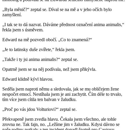
„Byla měnič?“ zeptal se. Díval se na mě a v jeho očích bylo
zamyšlení.
„I tak se to dá nazvat. Dáváme přednost označení anima animalis,“
řekla jsem s úsměvem.
Edward na mě pozvedl obočí. „Co to znamená?“
„Je to latinsky duše zvířete,“ řekla jsem.
„Takže i ty jsi anima animalis?“ zeptal se.
Opatrně jsem se na něj podívala, než jsem přikývla.
Edward klidně kývl hlavou.
Seděla jsem naproti němu a sledovala, jak se mu obličejem žene
nespočet emocí. Nestíhala jsem je ani zachytit. Čím déle to trvalo,
tím více jsem cítila ten balvan v žaludku.
„Proč po vás jdou Volturiovi?“ zeptal se.
Překvapeně jsem zvedla hlavu. Čekala jsem všechno, ale tohle
zrovna ne. Tak fajn, no. „Ležíme jim v žaludku. Kdysi dávno se
naše rodiny potkaly a ten incident dopadl špatně pro Cauiovu