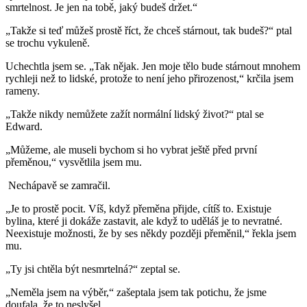
smrtelnost. Je jen na tobě, jaký budeš držet.“
„Takže si teď můžeš prostě říct, že chceš stárnout, tak budeš?“ ptal
se trochu vykuleně.
Uchechtla jsem se. „Tak nějak. Jen moje tělo bude stárnout mnohem
rychleji než to lidské, protože to není jeho přirozenost,“ krčila jsem
rameny.
„Takže nikdy nemůžete zažít normální lidský život?“ ptal se
Edward.
„Můžeme, ale museli bychom si ho vybrat ještě před první
přeměnou,“ vysvětlila jsem mu.
Nechápavě se zamračil.
„Je to prostě pocit. Víš, když přeměna přijde, cítíš to. Existuje
bylina, které ji dokáže zastavit, ale když to uděláš je to nevratné.
Neexistuje možnosti, že by ses někdy později přeměnil,“ řekla jsem
mu.
„Ty jsi chtěla být nesmrtelná?“ zeptal se.
„Neměla jsem na výběr,“ zašeptala jsem tak potichu, že jsme
doufala, že to neslyšel.