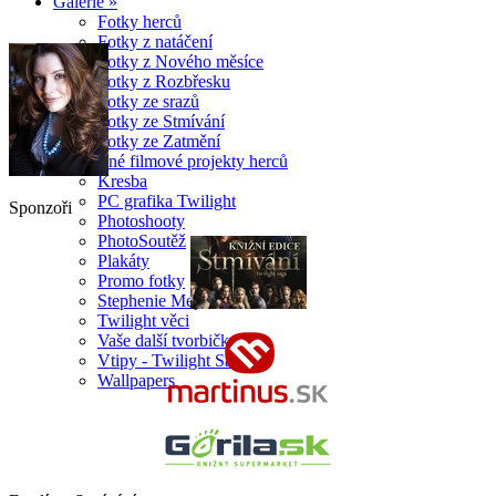
Galerie »
Fotky herců
Fotky z natáčení
Fotky z Nového měsíce
Fotky z Rozbřesku
Fotky ze srazů
Fotky ze Stmívání
Fotky ze Zatmění
Jiné filmové projekty herců
Kresba
PC grafika Twilight
Sponzoři
Photoshooty
PhotoSoutěž
Plakáty
Promo fotky
Stephenie Meyer
Twilight věci
Vaše další tvorbičky
Vtipy - Twilight Sága
Wallpapers