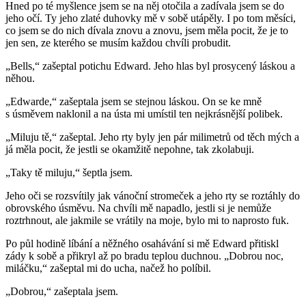
Hned po té myšlence jsem se na něj otočila a zadívala jsem se do
jeho očí. Ty jeho zlaté duhovky mě v sobě utápěly. I po tom měsíci,
co jsem se do nich dívala znovu a znovu, jsem měla pocit, že je to
jen sen, ze kterého se musím každou chvíli probudit.
„Bells,“ zašeptal potichu Edward. Jeho hlas byl prosycený láskou a
něhou.
„Edwarde,“ zašeptala jsem se stejnou láskou. On se ke mně
s úsměvem naklonil a na ústa mi umístil ten nejkrásnější polibek.
„Miluju tě,“ zašeptal. Jeho rty byly jen pár milimetrů od těch mých a
já měla pocit, že jestli se okamžitě nepohne, tak zkolabuji.
„Taky tě miluju,“ šeptla jsem.
Jeho oči se rozsvítily jak vánoční stromeček a jeho rty se roztáhly do
obrovského úsměvu. Na chvíli mě napadlo, jestli si je nemůže
roztrhnout, ale jakmile se vrátily na moje, bylo mi to naprosto fuk.
Po půl hodině líbání a něžného osahávání si mě Edward přitiskl
zády k sobě a přikryl až po bradu teplou duchnou. „Dobrou noc,
miláčku,“ zašeptal mi do ucha, načež ho políbil.
„Dobrou,“ zašeptala jsem.