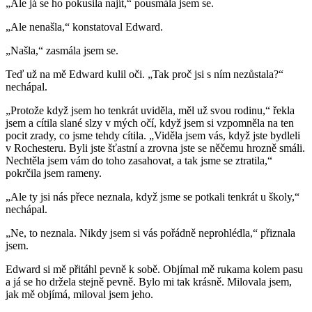
„Ale já se ho pokusila najít,“ pousmála jsem se.
„Ale nenašla,“ konstatoval Edward.
„Našla,“ zasmála jsem se.
Teď už na mě Edward kulil oči. „Tak proč jsi s ním nezůstala?“
nechápal.
„Protože když jsem ho tenkrát uviděla, měl už svou rodinu,“ řekla
jsem a cítila slané slzy v mých očí, když jsem si vzpomněla na ten
pocit zrady, co jsme tehdy cítila. „Viděla jsem vás, když jste bydleli
v Rochesteru. Byli jste šťastní a zrovna jste se něčemu hrozně smáli.
Nechtěla jsem vám do toho zasahovat, a tak jsme se ztratila,“
pokrčila jsem rameny.
„Ale ty jsi nás přece neznala, když jsme se potkali tenkrát u školy,“
nechápal.
„Ne, to neznala. Nikdy jsem si vás pořádně neprohlédla,“ přiznala
jsem.
Edward si mě přitáhl pevně k sobě. Objímal mě rukama kolem pasu
a já se ho držela stejně pevně. Bylo mi tak krásně. Milovala jsem,
jak mě objímá, miloval jsem jeho.