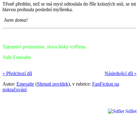
Těsně předtím, než se má mysl odtoulala do říše krásných snů, se mi
hlavou prohnala poslední myšlenka.
Jsem doma!
Tajemství prozrazeno, slova lásky vyřčena.
Vaše Emesalie
« Předchozí díl
Následující díl »
Autor:
Emesalie
(
Shrnutí povídek
), v rubrice:
FanFiction na
pokračování
Sdílet