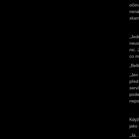
očim
nená
skam
„Jed
neus
nic.
co m
„Bell
„Jen
před
serv
pode
nepo
Když
jako
„Já.