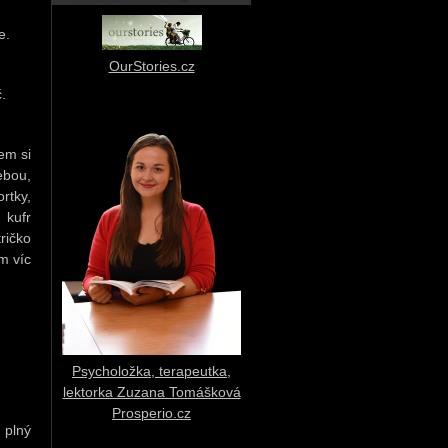
e.
OurStories.cz
č.
em si
ebou,
rtky,
 kufr
ričko
m víc
Psycholožka, terapeutka,
lektorka Zuzana Tomášková
Prosperio.cz
 plný