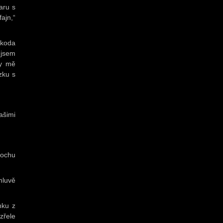
aru s
ajn,“
Škoda
 jsem
by mě
zku s
ašimi
rochu
mluvě
nku z
zřele