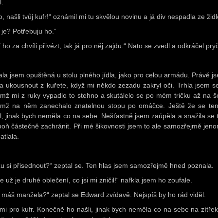
l.
o, našli tvůj kufr!“ oznámil mi tu skvělou novinu a já div nespadla ze židl
 je? Potřebuju ho.“
 ho za chvíli přivézt, tak já pro něj zajdu.“ Nato se zvedl a odkráčel pry
ala jsem opuštěná u stolu plného jídla, jako pro celou armádu. Právě js
la ukousnout z kuřete, když mi někdo zezadu zakryl oči. Trhla jsem s
emž mi z ruky vypadlo to stehno a skutálelo se po mém tričku až na šo
emž na něm zanechalo znatelnou stopu po omáčce. Ještě že se ten
l, jinak bych neměla co na sebe. Nešťastně jsem zaúpěla a snažila se t
poň částečně zachránit. Při mé šikovnosti jsem to ale samozřejmě jeno
atlala.
u si přisednout?“ zeptal se. Ten hlas jsem samozřejmě hned poznala.
e už je druhé oblečení, co jsi mi zničil!“ nařkla jsem ho zoufale.
 máš manžela?“ zeptal se Edward zvídavě. Nejspíš by ho rád viděl.
 mi pro kufr. Konečně ho našli, jinak bych neměla co na sebe na zítřek