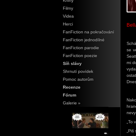
Knihy
Filmy
Videa
Herci
Bel
FanFiction na pokračování
FanFiction jednodílné
Schá
FanFiction parodie
se v
FanFiction poezie
Seatt
mi d
Síň slávy
vyda
Shrnutí povídek
osta
Pomoc autorům
Dnes
Recenze
Fórum
Nako
Galerie »
hran
nevy
„To 
„Piš