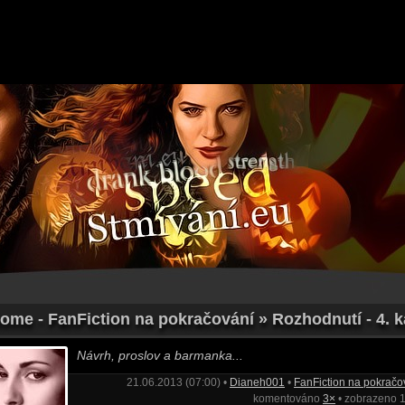
ome - FanFiction na pokračování » Rozhodnutí - 4. k
Návrh, proslov a barmanka...
21.06.2013 (07:00) •
Dianeh001
•
FanFiction na pokračo
komentováno
3×
• zobrazeno 