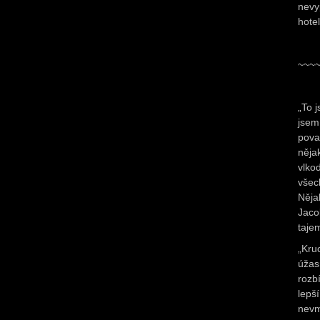
nevy
hotel
~~~
„To 
jsem
pova
něja
vlko
všec
Něja
Jaco
taje
„Kru
úžas
rozb
lepš
nevmí