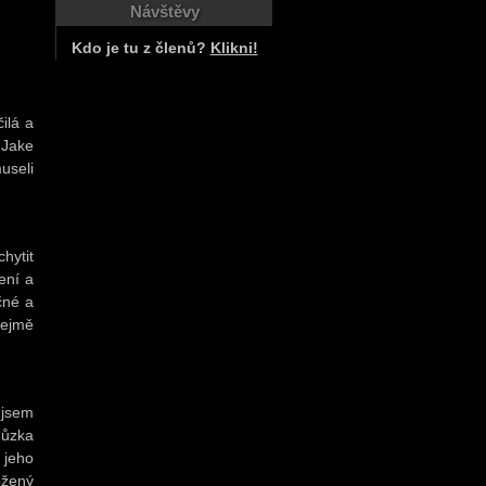
Návštěvy
Kdo je tu z členů?
Klikni!
ilá a
 Jake
useli
hytit
ení a
čné a
řejmě
 jsem
hůzka
 jeho
ožený