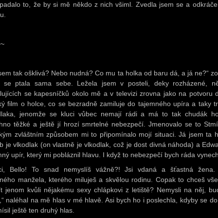
padalo to, že by si mě někdo z nich všiml. Zvedla jsem se a odkráče
u.
~~
jsem tak ošklivá? Nebo nudná? Co mu ta holka od baru dá, a já ne?“ zo
 se ptala sama sebe. Ležela jsem v posteli, deky rozházené, ně
lujících se kapesníčků okolo mě a v televizi zrovna jako na potvoru d
ký film o holce, co se bezradně zamiluje do tajemného upíra a taky t
dlaka, jenomže se kluci vůbec nemají rádi a má to tak chudák ho
hno těžké a ještě jí hrozí smrtelné nebezpečí. Jmenovalo se to Stmí
kým zvláštním způsobem mi to připomínalo mojí situaci. Já jsem ta h
b je vlkodlak (on vlastně je vlkodlak, což je dost divná náhoda) a Edwa
mný upír, který mi pobláznil hlavu. I když to nebezpečí bych ráda vynech
ci, Bello! To snad nemyslíš vážně?! Jsi vdaná a šťastná žena
ného manžela, kterého miluješ a skvělou rodinu. Copak to chceš vš
ít jenom kvůli nějakému sexy chlápkovi z letiště? Nemysli na něj, bu
í,“ naléhal na mě hlas v mé hlavě. Asi bych ho i poslechla, kdyby se do
sil ještě ten druhý hlas.