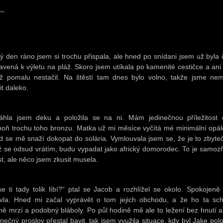
~~
ý den ráno jsem si trochu přispala, ale hned po snídani jsem už byla č
ravená k výletu na pláž. Skoro jsem utíkala po kamenité cestičce a ani
ž pomalu nestačil. Na štěstí tam dnes bylo volno, takže jsme nem
it daleko.
áhla jsem deku a položila se na ni. Mám jedinečnou příležitost c
poň trochu toho bronzu. Matka už mi měsíce vyčítá mé minimální opál
d se mě snaží dokopat do solária. Vymlouvala jsem se, že je to zbyte
ž se odsud vrátím, budu vypadat jako africký domorodec. To je samoz
st, ale něco jsem zkusit musela.
se ti tady tolik líbí?“ ptal se Jacob a rozhlížel se okolo. Spokojeně
ývla. Hned mi začal vyprávět o tom jejich obchodu, a že ho ta sc
ně mrzí a podobný bláboly. Po půl hodině mě ale to ležení bez hnutí a
nečný proslov přestal bavit, tak jsem využila situace, kdy byl Jake pol