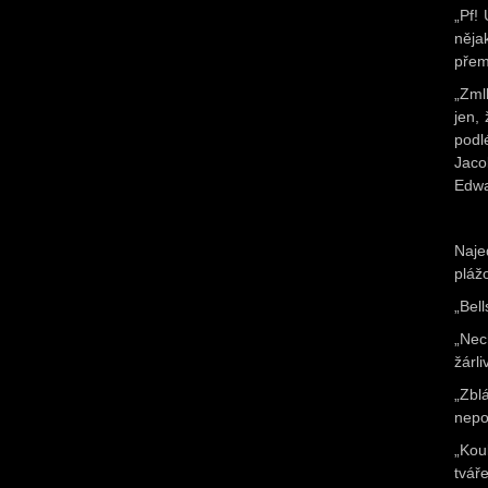
„Pf!
něja
přem
„Zml
jen,
podl
Jaco
Edwa
Naje
pláž
„Bell
„Nec
žárl
„Zbl
nepo
„Kou
tvář