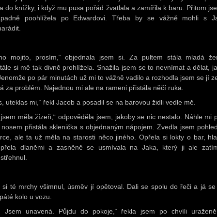
a do knížky, i když mu pusa pořád žvatlala a zamířila k baru. Přitom js
padně poohlížela po Edwardovi. Třeba by se vážně mohli s 
arádit.
no mojito, prosím,“ objednala jsem si. Za pultem stála mladá ž
tále si mě tak divně prohlížela. Snažila jsem se to nevnímat a dělat, j
 Jenomže po pár minutách už mi to vážně vadilo a rozhodla jsem se jí ze
á za problém. Najednou mi ale na rameni přistála něčí ruka.
s, uteklas mi,“ řekl Jacob a posadil se na barovou židli vedle mě.
 jsem měla žízeň,“ odpověděla jsem, jakoby se nic nestalo. Náhle mi 
 nosem přistála sklenička s objednaným nápojem. Zvedla jsem pohled
írce, ale ta už měla na starosti něco jiného. Opřela si lokty o bar, hla
přela dlaněmi a zasněně se usmívala na Jaka, který ji ale zatí
střehnul.
 si té mrchy všimnul, úsměv jí opětoval. Dali se spolu do řeči a já se c
 páté kolo u vozu.
.. Jsem unavená. Půjdu do pokoje,“ řekla jsem po chvíli uraženě