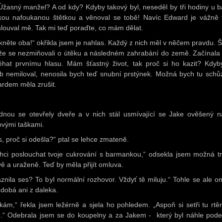
 Úžasný manžel? A od kdy? Kdyby takový byl, neseděl by tři hodiny u b
kou nafoukanou štětkou a věnoval se tobě! Navíc Edward je vážně f
louval mě. Tak mi teď poraďte, co mám dělat.
kněte oba!“ okřikla jsem je nahlas. Každý z nich měl v něčem pravdu. 
 že se nezmiňovali o útěku a následném zahrabání do země. Začínala
éhat prvnímu hlasu. Mám šťastný život, tak proč si ho kazit? Kdy
b nemiloval, nenosila bych teď snubní prstýnek. Možná bych tu schů
rdem měla zrušit.
dnou se otevřely dveře a v nich stál usmívající se Jake ověšený n
ovými taškami.
s, proč si odešla?“ ptal se lehce zmateně.
hci poslouchat tvoje cukrování s barmankou,“ odsekla jsem možná t
ivě a uraženě. Teď by měla přijít omluva.
áznila ses? To byl normální rozhovor. Vždyť tě miluju.“ Tohle se ale o
dobá ani z daleka.
kám,“ řekla jsem ležérně a sjela ho pohledem. „Aspoň si setři tu rtě
e.“ Odebrala jsem se do koupelny a za Jakem - který byl náhle pode