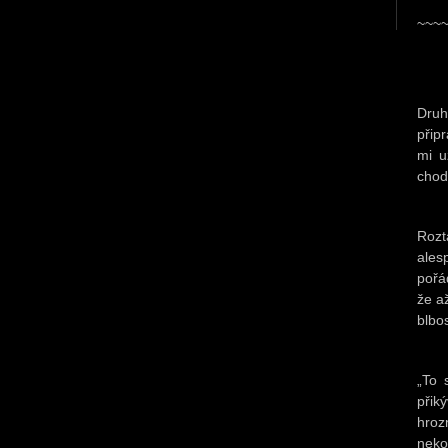
~~~
Druh
přip
mi u
chod
Rozt
ales
pořá
že a
blbo
„To 
přik
hroz
neko