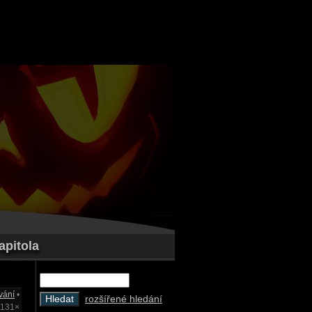
apitola
vání
•
rozšířené hledání
1131×