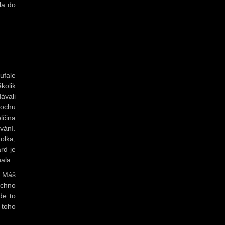
la do
ufale
kolik
ávali
rochu
lčina
vání.
olka,
rd je
ala.
. Máš
echno
de to
 toho