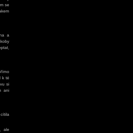
em se
Jakem
ena a
akoby
ptat,
přímo
 k té
vu si
m ani
ítila
, ale