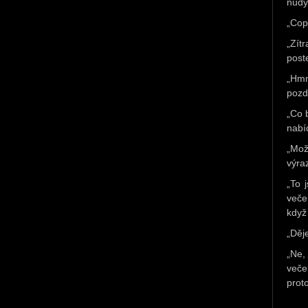
nudy
„Cop
„Zít
post
„Hmm
pozd
„Co b
nabí
„Mož
výra
„To 
veče
když 
„Děj
„Ne,
veče
prot