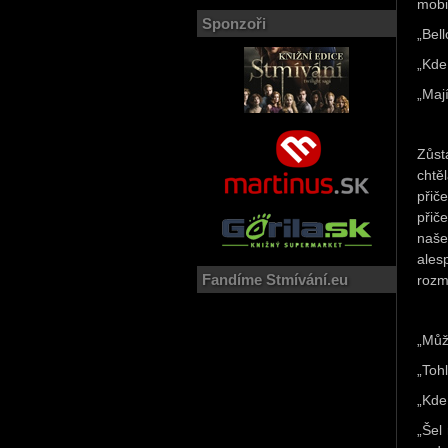
mobi
Sponzoři
„Bell
„Kde
„Mají
Zůst
chtě
přič
přič
naše
ales
Fandíme Stmívání.eu
rozm
„Můž
„Tohl
„Kde
„Šel