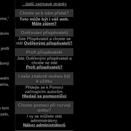
...další zajímavé stránky
Chcete se k nám přidat?
ama,“
Toto může být i váš web.
Máte zájem?
Ověřování přispěvatelů
edním
Jste Přispěvateli a chcete se
stát
Ověřenými přispěvateli?
jestli
Profi přispěvatelé
Jste Ověřenými přispěvateli a
chcete se stát
ědomý
Profi přispěvateli?
I vaše znalosti mohou být
 sedm
k užitku
sama,
Přidejte se k Pomoci
začínajícím autorům.
Hledají se pomocníčci
Chcete pomoci při rozvoji
o tom
webu?
zelo,
I vy se můžete stát
administrátory.
Nábor administrátorů