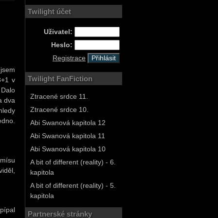
Twilight účet
Uživatel:
Heslo:
Registrace
 jsem
Twilight FanFiction
3+1 v
. Dalo
Ztracené srdce 11.
a dva
Ztracené srdce 10.
hledy
edno.
Abi Swanová kapitola 12
Abi Swanová kapitola 11
Abi Swanová kapitola 10
 mísu
A bit of different (reality) - 6.
iděl,
kapitola
A bit of different (reality) - 5.
kapitola
pípal
Partnerské stránky