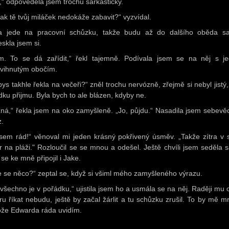
,“ odpověděla jsem trochu sarkasticky.
ak tě tvůj miláček nedokáže zabavit?“ vyzvídal.
ra jede na pracovní schůzku, takže budu až do dalšího oběda s
eskla jsem si.
. To se dá zařídit,“ řekl tajemně. Podívala jsem se na něj s j
vihnutým obočím.
ys takhle řekla na večeři?“ zněl trochu nervózně, zřejmě si nebyl jistý, 
dku přijmu. Byla bych to ale blázen, kdyby ne.
ná,“ řekla jsem na oko zamyšleně. „Jo, půjdu.“ Nasadila jsem sebev
z.
jsem rád!“ věnoval mi jeden krásný pokřivený úsměv. „Takže zítra v
r na pláži." Rozloučil se se mnou a odešel. Ještě chvíli jsem seděla 
se ke mně připojil i Jake.
e se něco?“ zeptal se, když si všiml mého zamyšleného výrazu.
 všechno je v pořádku,“ ujistila jsem ho a usmála se na něj. Raději mu 
ru říkat nebudu, ještě by začal žárlit a tu schůzku zrušil. To by mě mr
ože Edwarda ráda uvidím.